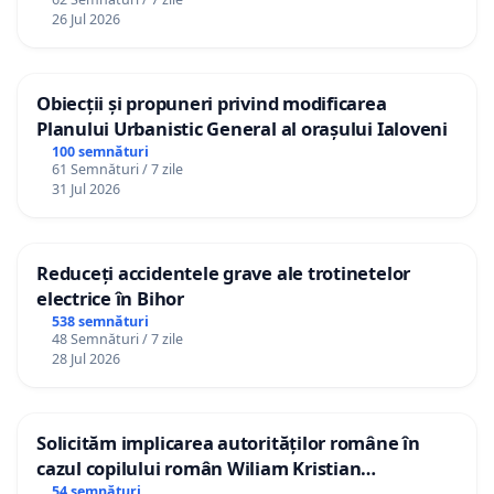
26 Jul 2026
Obiecții și propuneri privind modificarea
Planului Urbanistic General al orașului Ialoveni
100 semnături
61 Semnături / 7 zile
31 Jul 2026
Reduceți accidentele grave ale trotinetelor
electrice în Bihor
538 semnături
48 Semnături / 7 zile
28 Jul 2026
Solicităm implicarea autorităților române în
cazul copilului român Wiliam Kristian
Gheorghe, aflat în plasament în Danemarca de
54 semnături