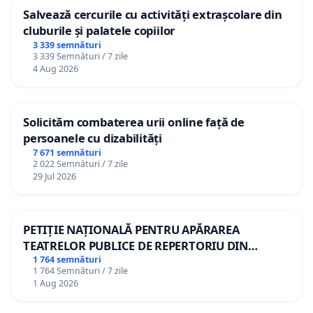
Salvează cercurile cu activități extrașcolare din
cluburile și palatele copiilor
3 339 semnături
3 339 Semnături / 7 zile
4 Aug 2026
Solicităm combaterea urii online față de
persoanele cu dizabilități
7 671 semnături
2 022 Semnături / 7 zile
29 Jul 2026
PETIȚIE NAȚIONALĂ PENTRU APĂRAREA
TEATRELOR PUBLICE DE REPERTORIU DIN
ROMÂNIA
1 764 semnături
1 764 Semnături / 7 zile
1 Aug 2026