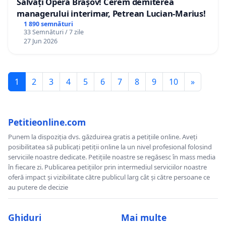
Salvați Opera Brașov! Cerem demiterea
managerului interimar, Petrean Lucian-Marius!
1 890 semnături
33 Semnături / 7 zile
27 Jun 2026
1
2
3
4
5
6
7
8
9
10
»
Petitieonline.com
Punem la dispoziția dvs. găzduirea gratis a petițiile online. Aveți
posibilitatea să publicați petiții online la un nivel profesional folosind
serviciile noastre dedicate. Petițiile noastre se regăsesc în mass media
în fiecare zi. Publicarea petițiilor prin intermediul serviciilor noastre
oferă impact și vizibilitate către publicul larg cât și către persoane ce
au putere de decizie
Ghiduri
Mai multe