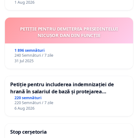
1 Aug 2026
PETIȚIE PENTRU DEMITEREA PREȘEDINTELUI
NICUȘOR DAN DIN FUNCȚIE
1 896 semnături
240 Semnături / 7 zile
31 Jul 2025
Petiție pentru includerea indemnizației de
hrană în salariul de bază și protejarea
gradațiilor de vechime pentru asistenții
220 semnături
220 Semnături / 7 zile
personali
6 Aug 2026
Stop cerșetoria