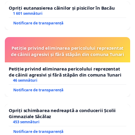
Opriți eutanasierea câinilor și pisicilor în Bacău
1 601 semnături
Notificare de transparență
Petiție privind eliminarea pericolului reprezentat
de câinii agresivi și fără stăpân din comuna Tunari
Petiție privind eliminarea pericolului reprezentat
de câinii agresivi și fără stăpân din comuna Tunari
46 semnături
Notificare de transparență
Opriți schimbarea nedreaptă a conducerii Școlii
Gimnaziale Săcălaz
453 semnături
Notificare de transparență