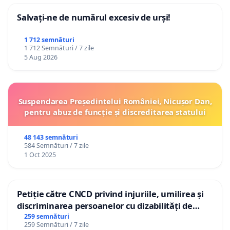
Salvați-ne de numărul excesiv de urși!
1 712 semnături
1 712 Semnături / 7 zile
5 Aug 2026
Suspendarea Președintelui României, Nicușor Dan,
pentru abuz de funcție și discreditarea statului
48 143 semnături
584 Semnături / 7 zile
1 Oct 2025
Petiție către CNCD privind injuriile, umilirea și
discriminarea persoanelor cu dizabilități de
către utilizatorul TikTok „Gorici”
259 semnături
259 Semnături / 7 zile