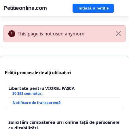
Petitieonline.com
Inițiază o petiție
This page is not used anymore
Petiții promovate de alți utilizatori
Libertate pentru VIOREL PAȘCA
30 292 semnături
Notificare de transparență
Solicităm combaterea urii online față de persoanele
cu dizabilități