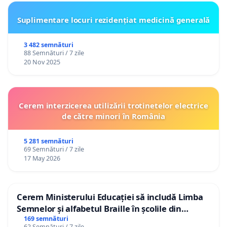
Suplimentare locuri rezidențiat medicină generală
3 482 semnături
88 Semnături / 7 zile
20 Nov 2025
Cerem interzicerea utilizării trotinetelor electrice
de către minori în România
5 281 semnături
69 Semnături / 7 zile
17 May 2026
Cerem Ministerului Educației să includă Limba
Semnelor și alfabetul Braille în școlile din
Republica Moldova!
169 semnături
62 Semnături / 7 zile