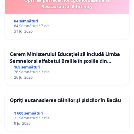
Oprirea petrecerilor zgomotoase de la
Restaurantul 8 Infinity
84 semnături
84 Semnături / 7 zile
31 Jul 2026
Cerem Ministerului Educației să includă Limba
Semnelor și alfabetul Braille în școlile din
Republica Moldova!
169 semnături
76 Semnături / 7 zile
26 Jul 2026
Opriți eutanasierea câinilor și pisicilor în Bacău
1 600 semnături
72 Semnături / 7 zile
9 Jul 2026