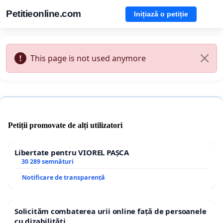
Petitieonline.com
Inițiază o petiție
This page is not used anymore
Petiții promovate de alți utilizatori
Libertate pentru VIOREL PAȘCA
30 289 semnături
Notificare de transparență
Solicităm combaterea urii online față de persoanele
cu dizabilități