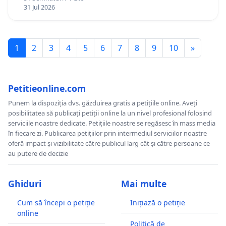
12 ani
31 Jul 2026
1
2
3
4
5
6
7
8
9
10
»
Petitieonline.com
Punem la dispoziția dvs. găzduirea gratis a petițiile online. Aveți
posibilitatea să publicați petiții online la un nivel profesional folosind
serviciile noastre dedicate. Petițiile noastre se regăsesc în mass media
în fiecare zi. Publicarea petițiilor prin intermediul serviciilor noastre
oferă impact și vizibilitate către publicul larg cât și către persoane ce
au putere de decizie
Ghiduri
Mai multe
Cum să începi o petiție
Inițiază o petiție
online
Politică de