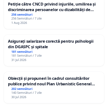
Petiție către CNCD privind injuriile, umilirea și
discriminarea persoanelor cu dizabilități de
către utilizatorul TikTok „Gorici”
256 semnături
256 Semnături / 7 zile
1 Aug 2026
Asigurați salarizare corectă pentru psihologii
din DGASPC și spitale
181 semnături
181 Semnături / 7 zile
31 Jul 2026
Obiecții și propuneri în cadrul consultărilor
publice privind noul Plan Urbanistic General
(PUG) Ialoveni
202 semnături
140 Semnături / 7 zile
30 Jul 2026