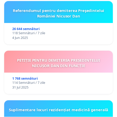
Referendumul pentru demiterea Preşedintelui
României Nicusor Dan
26 644 semnături
118 Semnături / 7 zile
4 Jun 2025
PETIȚIE PENTRU DEMITEREA PREȘEDINTELUI
NICUȘOR DAN DIN FUNCȚIE
1 768 semnături
114 Semnături / 7 zile
31 Jul 2025
Suplimentare locuri rezidențiat medicină generală