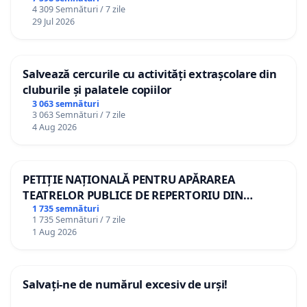
4 309 Semnături / 7 zile
29 Jul 2026
Salvează cercurile cu activități extrașcolare din
cluburile și palatele copiilor
3 063 semnături
3 063 Semnături / 7 zile
4 Aug 2026
PETIȚIE NAȚIONALĂ PENTRU APĂRAREA
TEATRELOR PUBLICE DE REPERTORIU DIN
ROMÂNIA
1 735 semnături
1 735 Semnături / 7 zile
1 Aug 2026
Salvați-ne de numărul excesiv de urși!