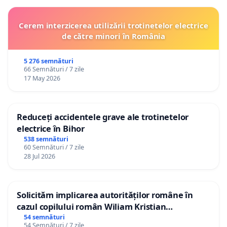
Cerem interzicerea utilizării trotinetelor electrice
de către minori în România
5 276 semnături
66 Semnături / 7 zile
17 May 2026
Reduceți accidentele grave ale trotinetelor
electrice în Bihor
538 semnături
60 Semnături / 7 zile
28 Jul 2026
Solicităm implicarea autorităților române în
cazul copilului român Wiliam Kristian
Gheorghe, aflat în plasament în Danemarca de
54 semnături
54 Semnături / 7 zile