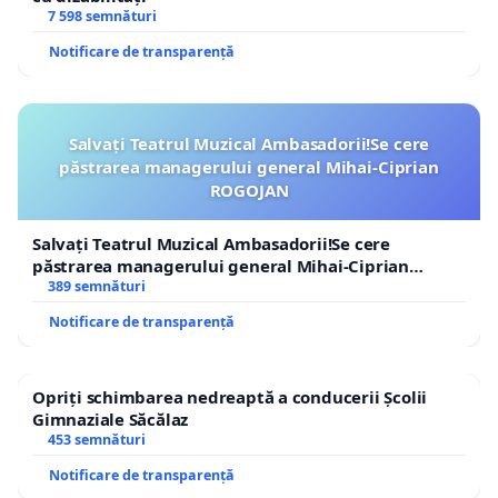
7 598 semnături
Notificare de transparență
Salvați Teatrul Muzical Ambasadorii!Se cere
păstrarea managerului general Mihai-Ciprian
ROGOJAN
Salvați Teatrul Muzical Ambasadorii!Se cere
păstrarea managerului general Mihai-Ciprian
ROGOJAN
389 semnături
Notificare de transparență
Opriți schimbarea nedreaptă a conducerii Școlii
Gimnaziale Săcălaz
453 semnături
Notificare de transparență