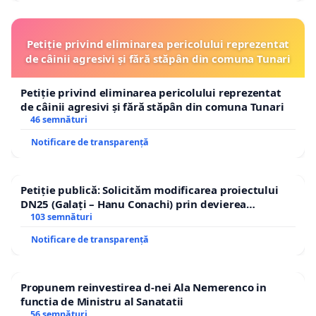
Petiție privind eliminarea pericolului reprezentat
de câinii agresivi și fără stăpân din comuna Tunari
Petiție privind eliminarea pericolului reprezentat
de câinii agresivi și fără stăpân din comuna Tunari
46 semnături
Notificare de transparență
Petiție publică: Solicităm modificarea proiectului
DN25 (Galați – Hanu Conachi) prin devierea
traseului în afara localităților!
103 semnături
Notificare de transparență
Propunem reinvestirea d-nei Ala Nemerenco in
functia de Ministru al Sanatatii
56 semnături