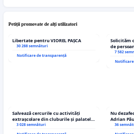
Petiții promovate de alți utilizatori
Libertate pentru VIOREL PAȘCA
Solicităm 
30 288 semnături
de persoan
7 582 sem
Notificare de transparență
Notificar
Salvează cercurile cu activități
Nu dezafec
extrașcolare din cluburile și palatele
Adrian Pău
copiilor
3 028 semnături
Icoanei! St
36 semnăt