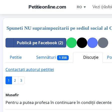
Petitieonline.com
Vezi (răsfoi
RO ▼
Spuneti NU supraimpozitarii pe sediul social al C
Publică pe Facebook (2)
Petitie
Semnături
Discuție
Po
1 358
Contactați autorul petiției
1
2
3
Musafir
Pentru a putea profesa în continuare în condiții decente