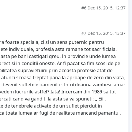
#6
Dec 15, 2015, 12:37
#7
Dec 15, 2015, 13:37
 foarte speciala, ci si un sens puternic pentru
ete individuale, profesia asta ramane tot sacrificiala.
Si asta pe bani castigati greu. In provincie unde lumea
ect si in conditii oneste. Ar fi pacat sa fim scosi de pe
litatea supravietuirii prin aceasta profesie atat de
st atunci scoasa treptat pana la aproape de zero din viata,
 au devenit sufletele oamenilor. Intotdeauna zambesc amar
 vedem lucrurile astfel? Iata! Incercam din 1989 sa tot
ti cand va ganditi la asta sa va spuneti: ,, Eiii,
ate de tenebrele activate de un suflet pierdut in
u ca toata lumea ar fugi de realitate mancand pamantul.