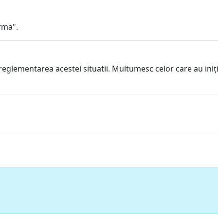
rma".
 reglementarea acestei situatii. Multumesc celor care au iniț