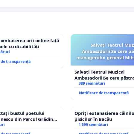
combaterea urii online față
Salvați Teatrul Muz
ele cu dizabilități
Ambasadorii!Se cere pă
nături
managerului general Mih
e de transparență
ROGOJAN
Salvați Teatrul Muzical
Ambasadorii!Se cere păstr
managerului general Miha
389 semnături
ROGOJAN
Notificare de transparență
tați bustul poetului
Opriți eutanasierea câinilo
nescu din Parcul Grădina
pisicilor în Bacău
op cenzurii culturale!
uri
1 599 semnături