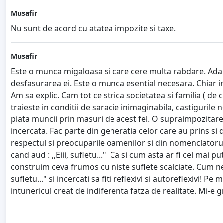
Musafir
Nu sunt de acord cu atatea impozite si taxe.
Musafir
Este o munca migaloasa si care cere multa rabdare. Adaug
desfasurarea ei. Este o munca esential necesara. Chiar in 
Am sa explic. Cam tot ce strica societatea si familia ( de 
traieste in conditii de saracie inimaginabila, castigurile 
piata muncii prin masuri de acest fel. O supraimpozitare 
incercata. Fac parte din generatia celor care au prins si 
respectul si preocuparile oamenilor si din nomenclatorul
cand aud : ,,Eiii, sufletu..." Ca si cum asta ar fi cel mai
construim ceva frumos cu niste suflete scalciate. Cum ne-a
sufletu..." si incercati sa fiti reflexivi si autoreflexivi
intunericul creat de indiferenta fatza de realitate. Mi-