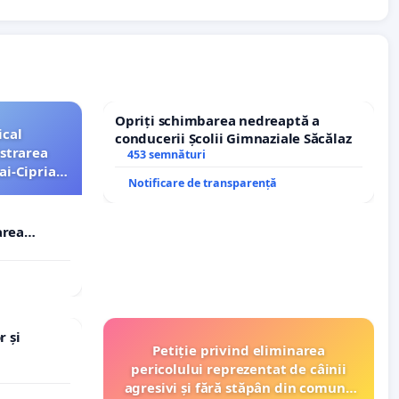
Opriți schimbarea nedreaptă a
ical
conducerii Școlii Gimnaziale Săcălaz
strarea
453 semnături
ai-Ciprian
Notificare de transparență
area
i-Ciprian
r și
Petiție privind eliminarea
pericolului reprezentat de câinii
agresivi și fără stăpân din comuna