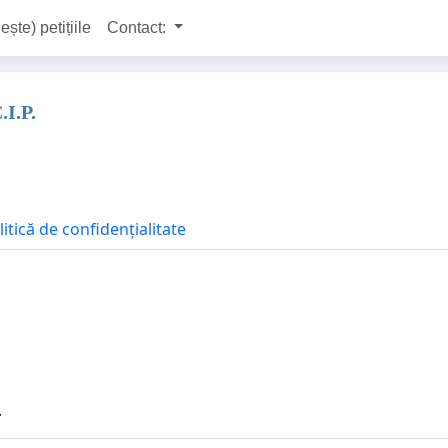
ește) petițiile
Contact:
.I.P.
litică de confidențialitate
.