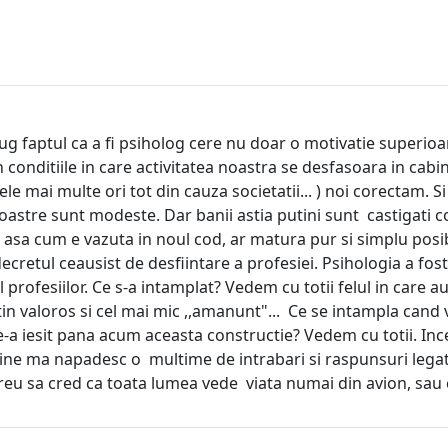
 faptul ca a fi psiholog cere nu doar o motivatie superioara
conditiile in care activitatea noastra se desfasoara in cabin
cele mai multe ori tot din cauza societatii... ) noi corectam. 
noastre sunt modeste. Dar banii astia putini sunt castigati cor
asa cum e vazuta in noul cod, ar matura pur si simplu posibi
decretul ceausist de desfiintare a profesiei. Psihologia a fo
 profesiilor. Ce s-a intamplat? Vedem cu totii felul in care
 putin valoros si cel mai mic ,,amanunt"... Ce se intampla cand
 iesit pana acum aceasta constructie? Vedem cu totii. Incerca
! Pe mine ma napadesc o multime de intrabari si raspunsuri leg
e greu sa cred ca toata lumea vede viata numai din avion, sa