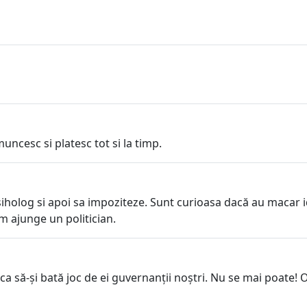
uncesc si platesc tot si la timp.
siholog si apoi sa impoziteze. Sunt curioasa dacă au macar i
m ajunge un politician.
ca să-și bată joc de ei guvernanții noștri. Nu se mai poate! 