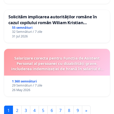
Solicităm implicarea autorităților române în
cazul copilului român Wiliam Kristian
Gheorghe, aflat în plasament în Danemarca de
55 semnături
32 Semnături / 7 zile
12 ani
31 Jul 2026
Salarizare corecta pentru Funcția de Asistent
Personal al persoanei cu dizabilități grave,
includerea indemnizației de hrană în salariul de
bază lunar și protejarea gradațiilor de vechime
1 360 semnături
29 Semnături / 7 zile
26 May 2026
1
2
3
4
5
6
7
8
9
»