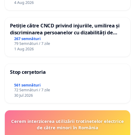
4 Aug 2026
Petiție către CNCD privind injuriile, umilirea și
discriminarea persoanelor cu dizabilități de
către utilizatorul TikTok „Gorici”
267 semnături
79 Semnături / 7 zile
1 Aug 2026
Stop cerșetoria
561 semnături
72 Semnături / 7 zile
30 Jul 2026
Cerem interzicerea utilizării trotinetelor electrice
de către minori în România