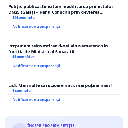
Petiție publică: Solicităm modificarea proiectului
DN25 (Galați – Hanu Conachi) prin devierea
traseului în afara localităților!
104 semnături
Notificare de transparență
Propunem reinvestirea d-nei Ala Nemerenco in
functia de Ministru al Sanatatii
56 semnături
Notificare de transparență
Lidl: Mai multe cărucioare mici, mai puține mari!
8 semnături
Notificare de transparență
ÎNCEPE PROPRIA PETIȚIE