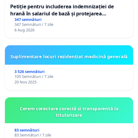
Petiție pentru includerea indemnizației de
hrană în salariul de bază și protejarea
gradațiilor de vechime pentru asistenții
347 semnături
347 Semnături / 7 zile
personali
6 Aug 2026
Suplimentare locuri rezidențiat medicină generală
3 526 semnături
105 Semnături / 7 zile
20 Nov 2025
Cerem corectare corectă și transparentă la
titularizare
83 semnături
83 Semnături / 7 zile