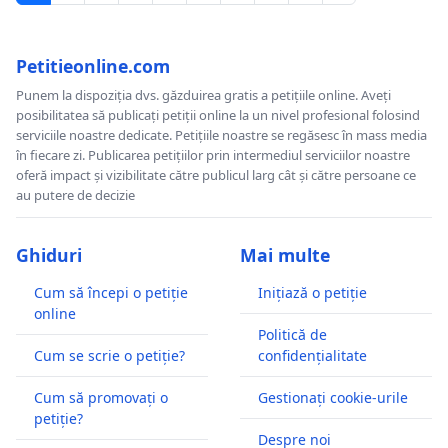
Petitieonline.com
Punem la dispoziția dvs. găzduirea gratis a petițiile online. Aveți
posibilitatea să publicați petiții online la un nivel profesional folosind
serviciile noastre dedicate. Petițiile noastre se regăsesc în mass media
în fiecare zi. Publicarea petițiilor prin intermediul serviciilor noastre
oferă impact și vizibilitate către publicul larg cât și către persoane ce
au putere de decizie
Ghiduri
Mai multe
Cum să începi o petiție
Inițiază o petiție
online
Politică de
Cum se scrie o petiție?
confidențialitate
Cum să promovați o
Gestionați cookie-urile
petiție?
Despre noi