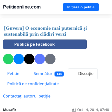
Petitieonline.com
Inițiază o petiție
[Guvern] O economie mai puternică și
sustenabilă prin clădiri verzi
Publică pe Facebook
Petitie
Semnături
Discuție
144
Politică de confidențialitate
Contactați autorul petiției
Musafir
#1
Oct 14, 2014, 07:48