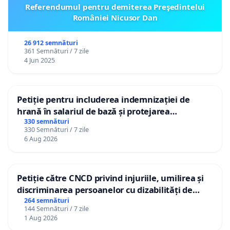
Referendumul pentru demiterea Preşedintelui
României Nicusor Dan
26 912 semnături
361 Semnături / 7 zile
4 Jun 2025
Petiție pentru includerea indemnizației de
hrană în salariul de bază și protejarea
gradațiilor de vechime pentru asistenții
330 semnături
330 Semnături / 7 zile
personali
6 Aug 2026
Petiție către CNCD privind injuriile, umilirea și
discriminarea persoanelor cu dizabilități de
către utilizatorul TikTok „Gorici”
264 semnături
144 Semnături / 7 zile
1 Aug 2026