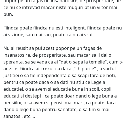
popor pe un fagas de insanatosire, de prosperitate, de
ce nu se intrevad macar niste muguri pt un viitor mai
bun.
Fiindca poate fiindca nu esti inteligent, fiindca poate nu
ai viziune, sau mai rau, poate ca nu ai vrut.
Nu ai reusit sa pui acest popor pe un fagas de
insanatosire, de prosperitate, sau macar sa ii dai o
speranta, sa se vada ca ai "dat o sapa la temelie", cum s-
ar zice. Fiindca ai crezut ca daca ,"chipurile" ,la varful
Justitiei o sa fie independenta o sa scapi tara de hoti,
pentru ca poate daca o sa dati nu stiu ce Lege a
educatiei, o sa avem si educatie buna in scoli, copii
educati si destepti, ca poate doar dand o lege buna a
pensiilor, o sa avem si pensii mai mari, ca poate daca
dand o lege buna pentru sanatate, o sa fim si mai
sanatosi. etc....