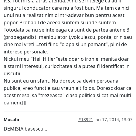
P.S. Tot mi s-a atras atentia. A nu se intelege ca ati fi
singurul conducator care nu a fost bun. Ma tem ca nici
unul nu a realizat nimic intr-adevar bun pentru acest
popor. Probabil de aceea suntem si unde suntem.
Totodata sa nu se inteleaga ca sunt de partea antenei3
(propagandisti manipulatori),voiculescu, ponta, crin sau
cine mai vreti ...toti fiind "o apa si un pamant", plini de
interese personale.
Nickul meu "Heil Hitler"este doar o ironie, menita doar
a starni interesul, curiozitatea si a putea fi identificat in
discutii.
Nu sunt eu un sfant. Nu doresc sa devin persoana
publica, vreo functie sau vreun alt folos. Doresc doar ca
acest mesaj sa "trezeasca" clasa politica si cat mai multi
oameni.[][
Musafir
#13921
Jan 17, 2014, 13:07
DEMISIA basescu...