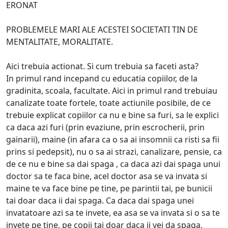
ERONAT
PROBLEMELE MARI ALE ACESTEI SOCIETATI TIN DE
MENTALITATE, MORALITATE.
Aici trebuia actionat. Si cum trebuia sa faceti asta?
In primul rand incepand cu educatia copiilor, de la
gradinita, scoala, facultate. Aici in primul rand trebuiau
canalizate toate fortele, toate actiunile posibile, de ce
trebuie explicat copiilor ca nu e bine sa furi, sa le explici
ca daca azi furi (prin evaziune, prin escrocherii, prin
gainarii), maine (in afara ca o sa ai insomnii ca risti sa fii
prins si pedepsit), nu o sa ai strazi, canalizare, pensie, ca
de ce nu e bine sa dai spaga , ca daca azi dai spaga unui
doctor sa te faca bine, acel doctor asa se va invata si
maine te va face bine pe tine, pe parintii tai, pe bunicii
tai doar daca ii dai spaga. Ca daca dai spaga unei
invatatoare azi sa te invete, ea asa se va invata si o sa te
invete pe tine, pe copii tai doar daca ii vei da spaga,