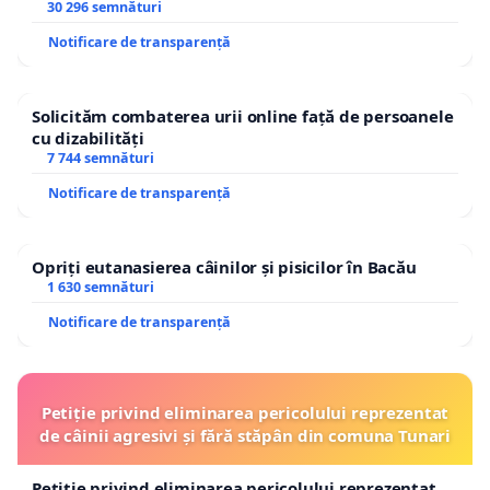
30 296 semnături
Notificare de transparență
Solicităm combaterea urii online față de persoanele
cu dizabilități
7 744 semnături
Notificare de transparență
Opriți eutanasierea câinilor și pisicilor în Bacău
1 630 semnături
Notificare de transparență
Petiție privind eliminarea pericolului reprezentat
de câinii agresivi și fără stăpân din comuna Tunari
Petiție privind eliminarea pericolului reprezentat