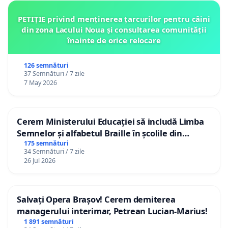
PETIȚIE privind menținerea țarcurilor pentru câini
din zona Lacului Noua și consultarea comunității
înainte de orice relocare
126 semnături
37 Semnături / 7 zile
7 May 2026
Cerem Ministerului Educației să includă Limba
Semnelor și alfabetul Braille în școlile din
Republica Moldova!
175 semnături
34 Semnături / 7 zile
26 Jul 2026
Salvați Opera Brașov! Cerem demiterea
managerului interimar, Petrean Lucian-Marius!
1 891 semnături