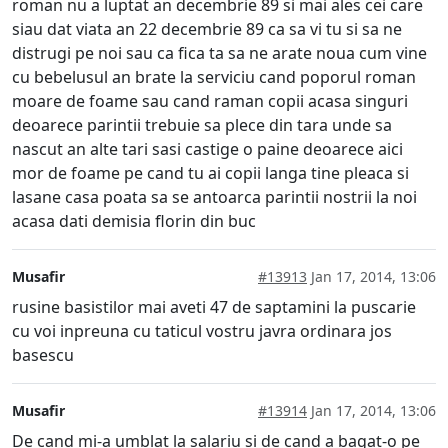
roman nu a luptat an decembrie 89 si mai ales cei care
siau dat viata an 22 decembrie 89 ca sa vi tu si sa ne
distrugi pe noi sau ca fica ta sa ne arate noua cum vine
cu bebelusul an brate la serviciu cand poporul roman
moare de foame sau cand raman copii acasa singuri
deoarece parintii trebuie sa plece din tara unde sa
nascut an alte tari sasi castige o paine deoarece aici
mor de foame pe cand tu ai copii langa tine pleaca si
lasane casa poata sa se antoarca parintii nostrii la noi
acasa dati demisia florin din buc
Musafir
#13913
Jan 17, 2014, 13:06
rusine basistilor mai aveti 47 de saptamini la puscarie
cu voi inpreuna cu taticul vostru javra ordinara jos
basescu
Musafir
#13914
Jan 17, 2014, 13:06
De cand mi-a umblat la salariu si de cand a bagat-o pe