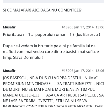
SI CE MAI APARI AICI,DACA NU COMENTEZI?
Musafir
#13905
Jan 17, 2014, 13:06
Prioritatea nr 1 al poporului roman - 1 ) - Jos Basescu !
Dupa ce-l vedem la brutarie pe el si pe familia lui de
mafioti vom mai vedea care dintre basisti mai sufla, e
timp, Slava Domnului !
Musafir
#13906
Jan 17, 2014, 13:06
JOS BASESCU , NE-A DUS CU VORBA DESTUL , NUMAI
PROMISIUNI MINCINOASE , ... SA TRAITI BINE ???? ... NICI
DE MURIT NU SE MAI POATE MURI BINE IN TIMPUL
MANDATULUI D-LUI , .... ASA CA AR TREBUI SA PLECE , SA
NE LASE SA TRAIM LINISTITI , STIU CA NU SE VA
IMBUNATATI CONDITIILE DE VIATA PESTE NOAPTE , DAR