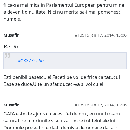
fiica-sa mai mica in Parlamentul European pentru mine
a devenit o nulitate. Nici nu merita sa-i mai pomenesc
numele.
Musafir
#13915
Jan 17, 2014, 13:06
Re: Re:
#13877: - Re:
Esti penibil basescule!!Faceti pe voi de frica ca tatucul
Base se duce.Uite un sfat:duceti-va si voi cu el!
Musafir
#13916
Jan 17, 2014, 13:06
GATA este de ajuns cu acest fel de om , eu unul m-am
saturat de minciunile si acuzatiile de tot felul ale lui .
Domnule presedinte da-ti demisia de onoare daca o