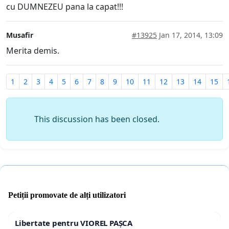
cu DUMNEZEU pana la capat!!!
Musafir
#13925
Jan 17, 2014, 13:09
Merita demis.
1
2
3
4
5
6
7
8
9
10
11
12
13
14
15
This discussion has been closed.
Petiții promovate de alți utilizatori
Libertate pentru VIOREL PAȘCA