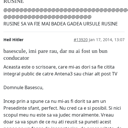
RUSINE
@@@@@@@@@@@@@@@@@@@@@@@@@@@@@@@
@@@@@@@@@@@@@@@@@@@@@@
RUSINE SA VA FIE MAI BADEA GADEA URSULE RUSINE
Heil Hitler
#13920
Jan 17, 2014, 13:07
basescule, imi pare rau, dar nu ai fost un bun
conducator
Aceasta este o scrisoare, care mi-as dori sa fie citita
integral public de catre Antena3 sau chiar alt post TV
Domnule Basescu,
Incep prin a spune ca nu mi-as fi dorit sa am un
Presedinte sfant, perfect. Nu cred ca e si posibil. Si nici
scopul meu nu este sa va judec moralmente. Vreau
doar sa va spun de ce nu ati reusit sa puneti acest