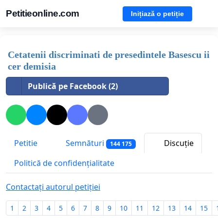
Petitieonline.com
Inițiază o petiție
Cetatenii discriminati de presedintele Basescu ii
cer demisia
Publică pe Facebook (2)
Petitie
Semnături
Discuție
144 175
Politică de confidențialitate
Contactați autorul petiției
1
2
3
4
5
6
7
8
9
10
11
12
13
14
15