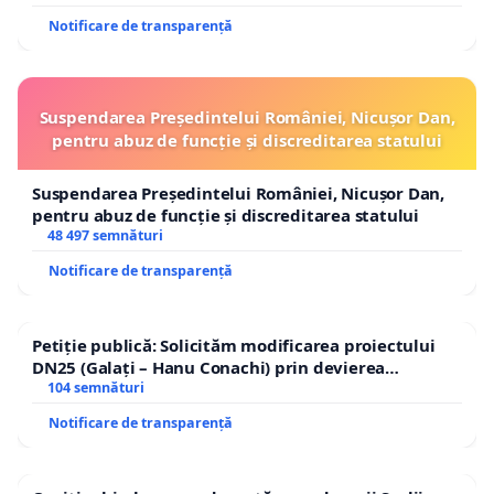
Notificare de transparență
Suspendarea Președintelui României, Nicușor Dan,
pentru abuz de funcție și discreditarea statului
Suspendarea Președintelui României, Nicușor Dan,
pentru abuz de funcție și discreditarea statului
48 497 semnături
Notificare de transparență
Petiție publică: Solicităm modificarea proiectului
DN25 (Galați – Hanu Conachi) prin devierea
traseului în afara localităților!
104 semnături
Notificare de transparență