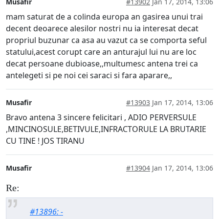
Musafir
#13902
Jan 17, 2014, 13:06
mam saturat de a colinda europa an gasirea unui trai
decent deoarece alesilor nostri nu ia interesat decat
propriul buzunar ca asa au vazut ca se comporta seful
statului,acest corupt care an anturajul lui nu are loc
decat persoane dubioase,,multumesc antena trei ca
antelegeti si pe noi cei saraci si fara aparare,,
Musafir
#13903
Jan 17, 2014, 13:06
Bravo antena 3 sincere felicitari , ADIO PERVERSULE
,MINCINOSULE,BETIVULE,INFRACTORULE LA BRUTARIE
CU TINE ! JOS TIRANU
Musafir
#13904
Jan 17, 2014, 13:06
Re:
#13896: -