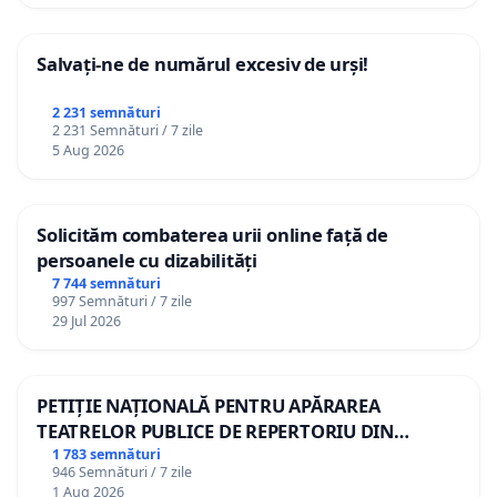
Salvați-ne de numărul excesiv de urși!
2 231 semnături
2 231 Semnături / 7 zile
5 Aug 2026
Solicităm combaterea urii online față de
persoanele cu dizabilități
7 744 semnături
997 Semnături / 7 zile
29 Jul 2026
PETIȚIE NAȚIONALĂ PENTRU APĂRAREA
TEATRELOR PUBLICE DE REPERTORIU DIN
ROMÂNIA
1 783 semnături
946 Semnături / 7 zile
1 Aug 2026