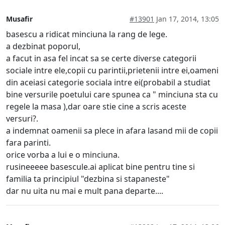
Musafir
#13901
Jan 17, 2014, 13:05
basescu a ridicat minciuna la rang de lege.
a dezbinat poporul,
a facut in asa fel incat sa se certe diverse categorii
sociale intre ele,copii cu parintii,prietenii intre ei,oameni
din aceiasi categorie sociala intre ei(probabil a studiat
bine versurile poetului care spunea ca " minciuna sta cu
regele la masa ),dar oare stie cine a scris aceste
versuri?.
a indemnat oamenii sa plece in afara lasand mii de copii
fara parinti.
orice vorba a lui e o minciuna.
rusineeeee basescule.ai aplicat bine pentru tine si
familia ta principiul "dezbina si stapaneste"
dar nu uita nu mai e mult pana departe....