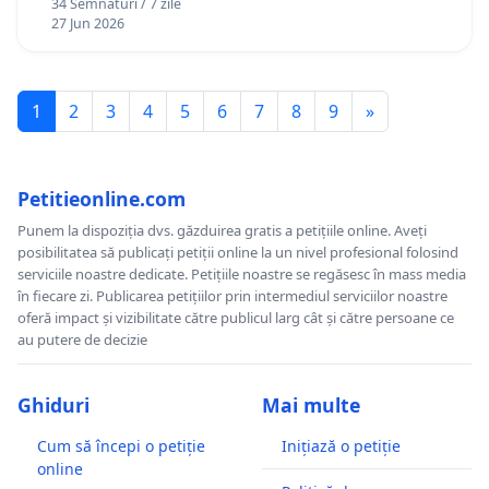
34 Semnături / 7 zile
27 Jun 2026
1
2
3
4
5
6
7
8
9
»
Petitieonline.com
Punem la dispoziția dvs. găzduirea gratis a petițiile online. Aveți
posibilitatea să publicați petiții online la un nivel profesional folosind
serviciile noastre dedicate. Petițiile noastre se regăsesc în mass media
în fiecare zi. Publicarea petițiilor prin intermediul serviciilor noastre
oferă impact și vizibilitate către publicul larg cât și către persoane ce
au putere de decizie
Ghiduri
Mai multe
Cum să începi o petiție
Inițiază o petiție
online