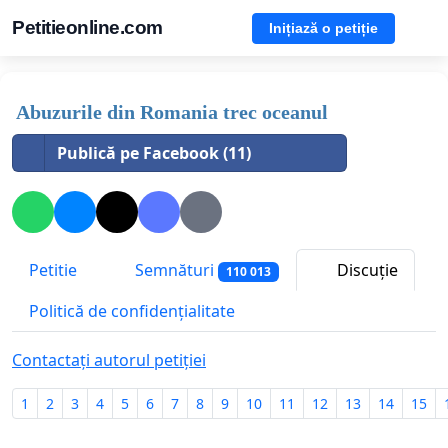
Petitieonline.com
Inițiază o petiție
Abuzurile din Romania trec oceanul
Publică pe Facebook (11)
Petitie
Semnături
Discuție
110 013
Politică de confidențialitate
Contactați autorul petiției
1
2
3
4
5
6
7
8
9
10
11
12
13
14
15