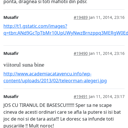
ponta, dragnea si toti mafiotii din pdsr.
Musafir
#19489
Jan 11, 2014, 23:16
http://t1.gstatic.com/images?
q=tbn:ANd9GcTpTbMr10UpUWyNwzBrnzppq3MERgW0EdA
Musafir
#19490
Jan 11, 2014, 23:16
viitorul suna bine
http://www.academiacatavencu.info/wp-
content/uploads/2013/02/teleorman-alegeri.jpg
Musafir
#19491
Jan 11, 2014, 23:17
JOS CU TIRANUL DE BASESCU!!!!!!! Sper sa ne scape
cineva de acesti ordinari care se afla la putere si isi bat
joc de noi si de tara asta!!! Le doresc sa infunde toti
puscariile !! Mult noroc!