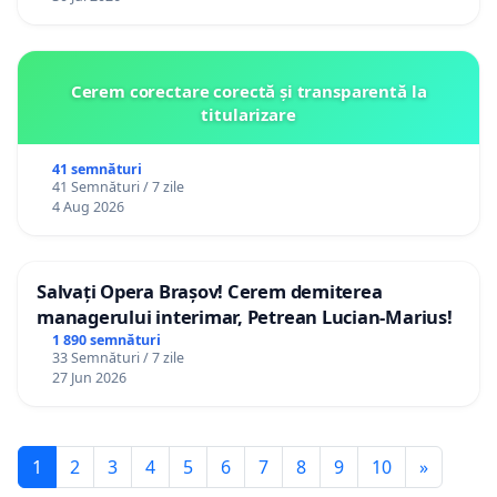
Cerem corectare corectă și transparentă la
titularizare
41 semnături
41 Semnături / 7 zile
4 Aug 2026
Salvați Opera Brașov! Cerem demiterea
managerului interimar, Petrean Lucian-Marius!
1 890 semnături
33 Semnături / 7 zile
27 Jun 2026
1
2
3
4
5
6
7
8
9
10
»