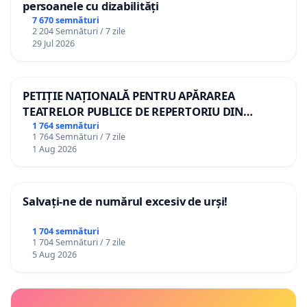
persoanele cu dizabilități
7 670 semnături
2 204 Semnături / 7 zile
29 Jul 2026
PETIȚIE NAȚIONALĂ PENTRU APĂRAREA
TEATRELOR PUBLICE DE REPERTORIU DIN
ROMÂNIA
1 764 semnături
1 764 Semnături / 7 zile
1 Aug 2026
Salvați-ne de numărul excesiv de urși!
1 704 semnături
1 704 Semnături / 7 zile
5 Aug 2026