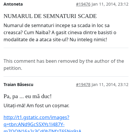
Antoneta
#19476
Jan 11, 2014, 23:12
NUMARUL DE SEMNATURI SCADE
Numarul de semnaturi incepe sa scada in loc sa
creasca? Cum Naiba? A gasit cineva dintre basisti o
modalitate de a ataca site-ul? Nu inteleg nimic!
This comment has been removed by the author of the
petition.
Traian Băsescu
#19478
Jan 11, 2014, 23:12
Pa, pa ... eu mă duc!
Uitați-mă! Am fost un coșmar.
http://t1.gstatic.com/images?
q=tbn:ANd9GcSSXYs1l487Y-
m7OON16a2r3Cd0bTNfzT6SNg9zA...