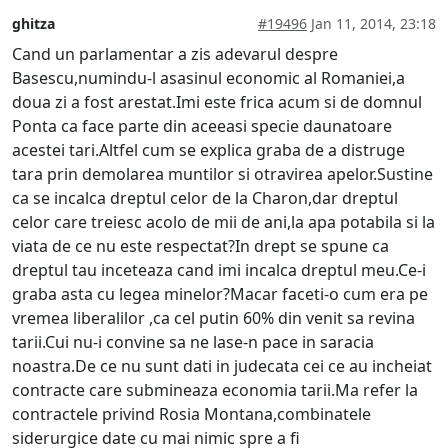
ghitza
#19496
Jan 11, 2014, 23:18
Cand un parlamentar a zis adevarul despre
Basescu,numindu-l asasinul economic al Romaniei,a
doua zi a fost arestat.Imi este frica acum si de domnul
Ponta ca face parte din aceeasi specie daunatoare
acestei tari.Altfel cum se explica graba de a distruge
tara prin demolarea muntilor si otravirea apelor.Sustine
ca se incalca dreptul celor de la Charon,dar dreptul
celor care treiesc acolo de mii de ani,la apa potabila si la
viata de ce nu este respectat?In drept se spune ca
dreptul tau inceteaza cand imi incalca dreptul meu.Ce-i
graba asta cu legea minelor?Macar faceti-o cum era pe
vremea liberalilor ,ca cel putin 60% din venit sa revina
tarii.Cui nu-i convine sa ne lase-n pace in saracia
noastra.De ce nu sunt dati in judecata cei ce au incheiat
contracte care submineaza economia tarii.Ma refer la
contractele privind Rosia Montana,combinatele
siderurgice date cu mai nimic spre a fi