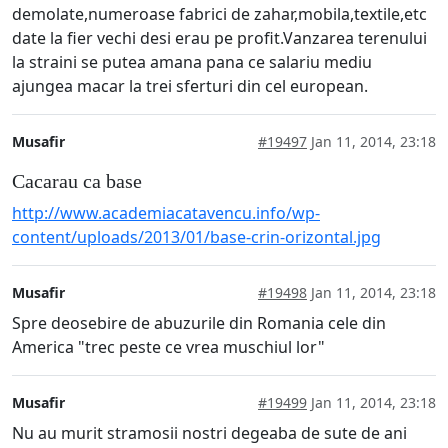
demolate,numeroase fabrici de zahar,mobila,textile,etc
date la fier vechi desi erau pe profit.Vanzarea terenului
la straini se putea amana pana ce salariu mediu
ajungea macar la trei sferturi din cel european.
Musafir
#19497
Jan 11, 2014, 23:18
Cacarau ca base
http://www.academiacatavencu.info/wp-
content/uploads/2013/01/base-crin-orizontal.jpg
Musafir
#19498
Jan 11, 2014, 23:18
Spre deosebire de abuzurile din Romania cele din
America "trec peste ce vrea muschiul lor"
Musafir
#19499
Jan 11, 2014, 23:18
Nu au murit stramosii nostri degeaba de sute de ani