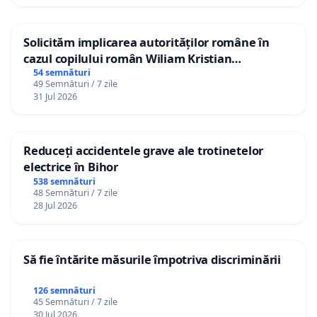
Solicităm implicarea autorităților române în
cazul copilului român Wiliam Kristian
Gheorghe, aflat în plasament în Danemarca de
54 semnături
49 Semnături / 7 zile
12 ani
31 Jul 2026
Reduceți accidentele grave ale trotinetelor
electrice în Bihor
538 semnături
48 Semnături / 7 zile
28 Jul 2026
Să fie întărite măsurile împotriva discriminării
126 semnături
45 Semnături / 7 zile
30 Jul 2026