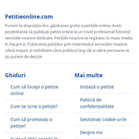
Petitieonline.com
Punem la dispoziția dvs. găzduirea gratis a petițiile online. Aveți
posibilitatea să publicați petiții online la un nivel profesional folosind
serviciile noastre dedicate. Petițiile noastre se regăsesc în mass media
în fiecare zi. Publicarea petițiilor prin intermediul serviciilor noastre
oferă impact și vizibilitate către publicul larg cât și către persoane ce
au putere de decizie
Ghiduri
Mai multe
Cum să începi o petiție
Inițiază o petiție
online
Politică de
Cum se scrie o petiție?
confidențialitate
Cum să promovați o
Gestionați cookie-urile
petiție?
Despre noi
Cum să obții apariții în