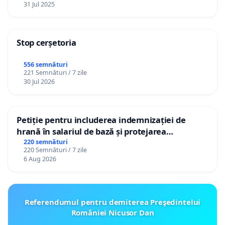
31 Jul 2025
Stop cerșetoria
556 semnături
221 Semnături / 7 zile
30 Jul 2026
Petiție pentru includerea indemnizației de
hrană în salariul de bază și protejarea
gradațiilor de vechime pentru asistenții
220 semnături
220 Semnături / 7 zile
personali
6 Aug 2026
Referendumul pentru demiterea Preşedintelui
României Nicusor Dan