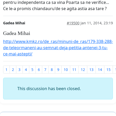
pentru independenta ca sa vina Poarta sa ne verifice...
Ce le-a promis chiandauru'de se agita astia asa tare ?
Gadea Mihai
#19500
Jan 11, 2014, 23:19
Gadea Mihai
http://www.kmkz.ro/de_ras/minuni-de_ras/179-338-288-
de-teleormaneni-au-semnat-deja-petitia-antenei-3-tu-
ce-mai-astepti/
1
2
3
4
5
6
7
8
9
10
11
12
13
14
15
This discussion has been closed.