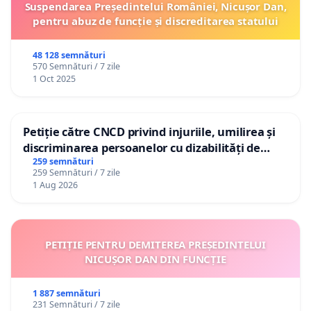
Suspendarea Președintelui României, Nicușor Dan,
pentru abuz de funcție și discreditarea statului
48 128 semnături
570 Semnături / 7 zile
1 Oct 2025
Petiție către CNCD privind injuriile, umilirea și
discriminarea persoanelor cu dizabilități de
către utilizatorul TikTok „Gorici”
259 semnături
259 Semnături / 7 zile
1 Aug 2026
PETIȚIE PENTRU DEMITEREA PREȘEDINTELUI
NICUȘOR DAN DIN FUNCȚIE
1 887 semnături
231 Semnături / 7 zile