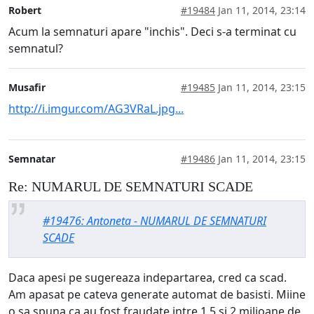
Robert
#19484
Jan 11, 2014, 23:14
Acum la semnaturi apare "inchis". Deci s-a terminat cu
semnatul?
Musafir
#19485
Jan 11, 2014, 23:15
http://i.imgur.com/AG3VRaL.jpg...
Semnatar
#19486
Jan 11, 2014, 23:15
Re: NUMARUL DE SEMNATURI SCADE
#19476: Antoneta - NUMARUL DE SEMNATURI
SCADE
Daca apesi pe sugereaza indepartarea, cred ca scad.
Am apasat pe cateva generate automat de basisti. Miine
o sa spuna ca au fost fraudate intre 1.5 si 2 milioane de