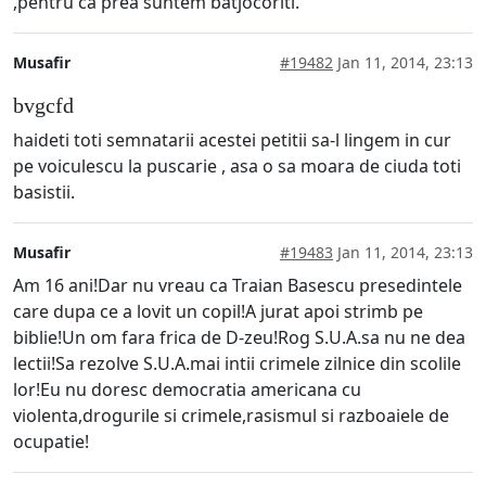
,pentru ca prea suntem batjocoriti.
Musafir
#19482
Jan 11, 2014, 23:13
bvgcfd
haideti toti semnatarii acestei petitii sa-l lingem in cur
pe voiculescu la puscarie , asa o sa moara de ciuda toti
basistii.
Musafir
#19483
Jan 11, 2014, 23:13
Am 16 ani!Dar nu vreau ca Traian Basescu presedintele
care dupa ce a lovit un copil!A jurat apoi strimb pe
biblie!Un om fara frica de D-zeu!Rog S.U.A.sa nu ne dea
lectii!Sa rezolve S.U.A.mai intii crimele zilnice din scolile
lor!Eu nu doresc democratia americana cu
violenta,drogurile si crimele,rasismul si razboaiele de
ocupatie!