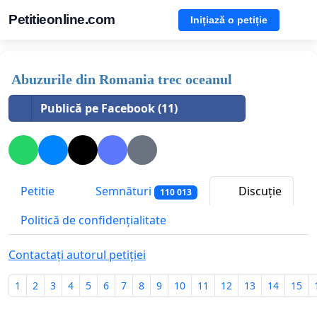
Petitieonline.com
Inițiază o petiție
Abuzurile din Romania trec oceanul
Publică pe Facebook (11)
Petitie
Semnături
Discuție
110 013
Politică de confidențialitate
Contactați autorul petiției
1
2
3
4
5
6
7
8
9
10
11
12
13
14
15