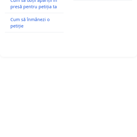
Cum să obții apariții în
presă pentru petiția ta
Cum să înmânezi o
petiție