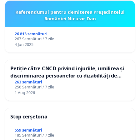
Referendumul pentru demiterea Preşedintelui
României Nicusor Dan
26 813 semnături
267 Semnături / 7 zile
4 Jun 2025
Petiție către CNCD privind injuriile, umilirea și
discriminarea persoanelor cu dizabilități de
către utilizatorul TikTok „Gorici”
263 semnături
256 Semnături / 7 zile
1 Aug 2026
Stop cerșetoria
559 semnături
185 Semnături / 7 zile