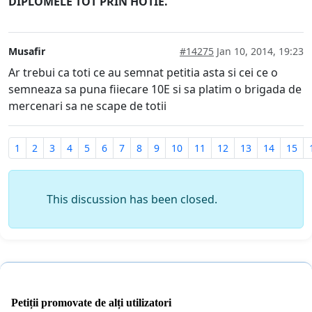
DIPLOMELE TOT PRIN HOTIE.
Musafir
#14275
Jan 10, 2014, 19:23
Ar trebui ca toti ce au semnat petitia asta si cei ce o
semneaza sa puna fiiecare 10E si sa platim o brigada de
mercenari sa ne scape de totii
1
2
3
4
5
6
7
8
9
10
11
12
13
14
15
This discussion has been closed.
Petiții promovate de alți utilizatori