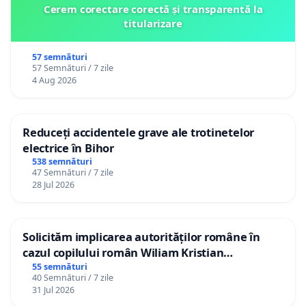
Cerem corectare corectă și transparentă la
titularizare
57 semnături
57 Semnături / 7 zile
4 Aug 2026
Reduceți accidentele grave ale trotinetelor
electrice în Bihor
538 semnături
47 Semnături / 7 zile
28 Jul 2026
Solicităm implicarea autorităților române în
cazul copilului român Wiliam Kristian
Gheorghe, aflat în plasament în Danemarca de
55 semnături
40 Semnături / 7 zile
12 ani
31 Jul 2026