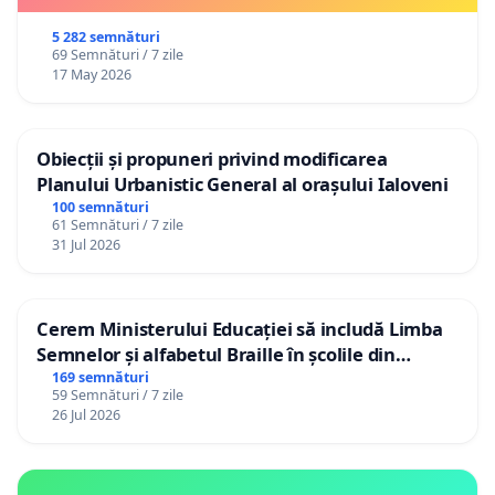
5 282 semnături
69 Semnături / 7 zile
17 May 2026
Obiecții și propuneri privind modificarea
Planului Urbanistic General al orașului Ialoveni
100 semnături
61 Semnături / 7 zile
31 Jul 2026
Cerem Ministerului Educației să includă Limba
Semnelor și alfabetul Braille în școlile din
Republica Moldova!
169 semnături
59 Semnături / 7 zile
26 Jul 2026