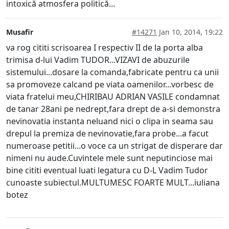
intoxică atmosfera politică...
Musafir
#14271
Jan 10, 2014, 19:22
va rog cititi scrisoarea I respectiv II de la porta alba
trimisa d-lui Vadim TUDOR...VIZAVI de abuzurile
sistemului...dosare la comanda,fabricate pentru ca unii
sa promoveze calcand pe viata oamenilor...vorbesc de
viata fratelui meu,CHIRIBAU ADRIAN VASILE condamnat
de tanar 28ani pe nedrept,fara drept de a-si demonstra
nevinovatia instanta neluand nici o clipa in seama sau
drepul la premiza de nevinovatie,fara probe...a facut
numeroase petitii...o voce ca un strigat de disperare dar
nimeni nu aude.Cuvintele mele sunt neputinciose mai
bine cititi eventual luati legatura cu D-L Vadim Tudor
cunoaste subiectul.MULTUMESC FOARTE MULT...iuliana
botez