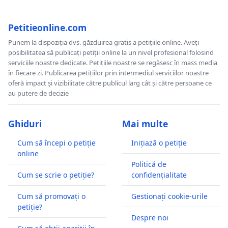
Petitieonline.com
Punem la dispoziția dvs. găzduirea gratis a petițiile online. Aveți
posibilitatea să publicați petiții online la un nivel profesional folosind
serviciile noastre dedicate. Petițiile noastre se regăsesc în mass media
în fiecare zi. Publicarea petițiilor prin intermediul serviciilor noastre
oferă impact și vizibilitate către publicul larg cât și către persoane ce
au putere de decizie
Ghiduri
Mai multe
Cum să începi o petiție
Inițiază o petiție
online
Politică de
Cum se scrie o petiție?
confidențialitate
Cum să promovați o
Gestionați cookie-urile
petiție?
Despre noi