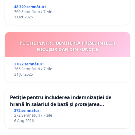
48 329 semnături
769 Semnături / 7 zile
1 Oct 2025
PETIȚIE PENTRU DEMITEREA PREȘEDINTELUI
NICUȘOR DAN DIN FUNCȚIE
2 022 semnături
365 Semnături / 7 zile
31 Jul 2025
Petiție pentru includerea indemnizației de
hrană în salariul de bază și protejarea
gradațiilor de vechime pentru asistenții
272 semnături
272 Semnături / 7 zile
personali
6 Aug 2026