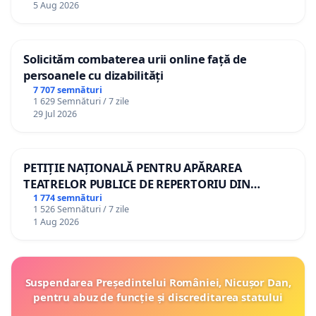
5 Aug 2026
Solicităm combaterea urii online față de
persoanele cu dizabilități
7 707 semnături
1 629 Semnături / 7 zile
29 Jul 2026
PETIȚIE NAȚIONALĂ PENTRU APĂRAREA
TEATRELOR PUBLICE DE REPERTORIU DIN
ROMÂNIA
1 774 semnături
1 526 Semnături / 7 zile
1 Aug 2026
Suspendarea Președintelui României, Nicușor Dan,
pentru abuz de funcție și discreditarea statului