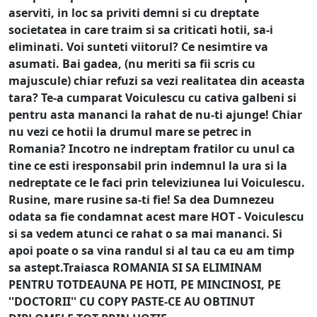
aserviti, in loc sa priviti demni si cu dreptate
societatea in care traim si sa criticati hotii, sa-i
eliminati. Voi sunteti viitorul? Ce nesimtire va
asumati. Bai gadea, (nu meriti sa fii scris cu
majuscule) chiar refuzi sa vezi realitatea din aceasta
tara? Te-a cumparat Voiculescu cu cativa galbeni si
pentru asta mananci la rahat de nu-ti ajunge! Chiar
nu vezi ce hotii la drumul mare se petrec in
Romania? Incotro ne indreptam fratilor cu unul ca
tine ce esti iresponsabil prin indemnul la ura si la
nedreptate ce le faci prin televiziunea lui Voiculescu.
Rusine, mare rusine sa-ti fie! Sa dea Dumnezeu
odata sa fie condamnat acest mare HOT - Voiculescu
si sa vedem atunci ce rahat o sa mai mananci. Si
apoi poate o sa vina randul si al tau ca eu am timp
sa astept.Traiasca ROMANIA SI SA ELIMINAM
PENTRU TOTDEAUNA PE HOTI, PE MINCINOSI, PE
''DOCTORII'' CU COPY PASTE-CE AU OBTINUT