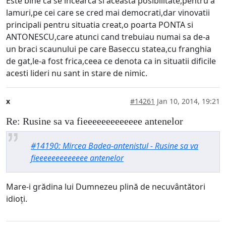
Este bine ca se incearca si aceasta posibilitate,pentru a
lamuri,pe cei care se cred mai democrati,dar vinovatii
principali pentru situatia creat,o poarta PONTA si
ANTONESCU,care atunci cand trebuiau numai sa de-a
un braci scaunului pe care Baseccu statea,cu franghia
de gat,le-a fost frica,ceea ce denota ca in situatii dificile
acesti lideri nu sant in stare de nimic.
x
#14261
Jan 10, 2014, 19:21
Re: Rusine sa va fieeeeeeeeeeeee antenelor
#14190: Mircea Badea-antenistul - Rusine sa va
fieeeeeeeeeeeee antenelor
Mare-i grădina lui Dumnezeu plină de necuvântători
idioți.