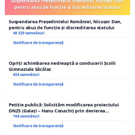
Suspendarea Președintelui României, Nicușor Dan,
pentru abuz de funcție și discreditarea statului
Suspendarea Președintelui României, Nicușor Dan,
pentru abuz de funcție și discreditarea statului
48 329 semnături
Notificare de transparență
Opriți schimbarea nedreaptă a conducerii Școlii
Gimnaziale Săcălaz
454 semnături
Notificare de transparență
Petiție publică: Solicităm modificarea proiectului
DN25 (Galați – Hanu Conachi) prin devierea
traseului în afara localităților!
104 semnături
Notificare de transparență