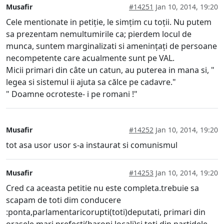
Musafir
#14251
Jan 10, 2014, 19:20
Cele mentionate in petiție, le simțim cu toții. Nu putem
sa prezentam nemultumirile ca; pierdem locul de
munca, suntem marginalizati si amenințați de persoane
necompetente care acualmente sunt pe VAL.
Micii primari din câte un catun, au puterea in mana si, "
legea si sistemul ii ajuta sa călce pe cadavre."
" Doamne ocroteste- i pe romani !"
Musafir
#14252
Jan 10, 2014, 19:20
tot asa usor usor s-a instaurat si comunismul
Musafir
#14253
Jan 10, 2014, 19:20
Cred ca aceasta petitie nu este completa.trebuie sa
scapam de toti dim conducere
:ponta,parlamentaricorupti(toti)deputati, primari din