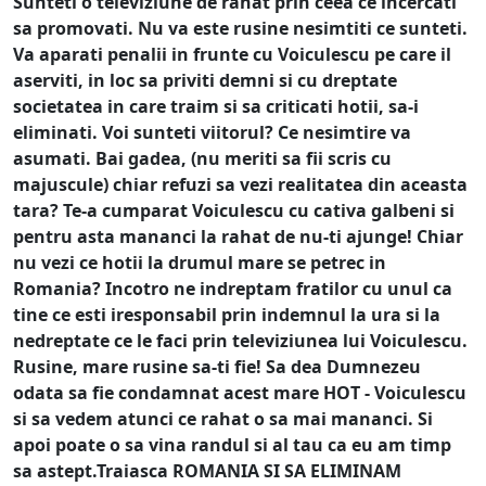
Sunteti o televiziune de rahat prin ceea ce incercati
sa promovati. Nu va este rusine nesimtiti ce sunteti.
Va aparati penalii in frunte cu Voiculescu pe care il
aserviti, in loc sa priviti demni si cu dreptate
societatea in care traim si sa criticati hotii, sa-i
eliminati. Voi sunteti viitorul? Ce nesimtire va
asumati. Bai gadea, (nu meriti sa fii scris cu
majuscule) chiar refuzi sa vezi realitatea din aceasta
tara? Te-a cumparat Voiculescu cu cativa galbeni si
pentru asta mananci la rahat de nu-ti ajunge! Chiar
nu vezi ce hotii la drumul mare se petrec in
Romania? Incotro ne indreptam fratilor cu unul ca
tine ce esti iresponsabil prin indemnul la ura si la
nedreptate ce le faci prin televiziunea lui Voiculescu.
Rusine, mare rusine sa-ti fie! Sa dea Dumnezeu
odata sa fie condamnat acest mare HOT - Voiculescu
si sa vedem atunci ce rahat o sa mai mananci. Si
apoi poate o sa vina randul si al tau ca eu am timp
sa astept.Traiasca ROMANIA SI SA ELIMINAM