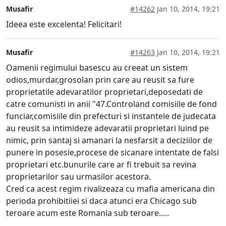
Musafir
#14262
Jan 10, 2014, 19:21
Ideea este excelenta! Felicitari!
Musafir
#14263
Jan 10, 2014, 19:21
Oamenii regimului basescu au creeat un sistem
odios,murdar,grosolan prin care au reusit sa fure
proprietatile adevaratilor proprietari,deposedati de
catre comunisti in anii "47.Controland comisiile de fond
funciar,comisiile din prefecturi si instantele de judecata
au reusit sa intimideze adevaratii proprietari luind pe
nimic, prin santaj si amanari la nesfarsit a deciziilor de
punere in posesie,procese de sicanare intentate de falsi
proprietari etc.bunurile care ar fi trebuit sa revina
proprietarilor sau urmasilor acestora.
Cred ca acest regim rivalizeaza cu mafia americana din
perioda prohibitiiei si daca atunci era Chicago sub
teroare acum este Romania sub teroare.....