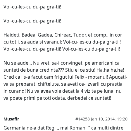
Voi-cu-les-cu du-pa gra-tii!
Voi-cu-les-cu du-pa gra-tii!
Haideti, Badea, Gadea, Chireac, Tudor, et comp., in cor
cu totii, sa auda si varanul: Voi-cu-les-cu du-pa gra-tii!
Voi-cu-les-cu du-pa gra-tii! Voi-cu-les-cu du-pa gra-tii!
Nu se aude... Nu vreti sa-i convingeti pe americani ca
sunteti de buna credinta??? Stiu ei ce stiu! Ha,ha,ha,ha!
Cred ca i s-a facut cam frigut lui Felix - motanul! Apucati-
va sa preparati chiftelute, sa aveti ce-i zvarli cu prastia
in curand! Nu va avea voie decat la 4 vizite pe luna, nu
va poate primi pe toti odata, derbedei ce sunteti!
Musafir
#14258
Jan 10, 2014, 19:20
Germania ne-a dat Regi ,, mai Romani '' ca multi dintre