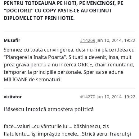
PENTRU TOTDEAUNA PE HOTI, PE MINCINOSI, PE
''DOCTORII'' CU COPY PASTE-CE AU OBTINUT
DIPLOMELE TOT PRIN HOTIE.
Musafir
#14269
Jan 10, 2014, 19:22
Semnez cu toata convingerea, desi nu-mi place ideea cu
"Plangere la Inalta Poarta". Situati a devenit, insa, mult
prea grava pentru a nu incerca ORICE, chair renuntand,
temporar, la principiile personale. Sper sa se adune
MILIOANE de semnaturi.
vizitator
#14270
Jan 10, 2014, 19:22
Băsescu intoxică atmosfera politică
face...valuri...cu vânturile lui... băshinescu, zis
flatulentu... îşi împrăştie noxele... Strică aerul fraerul şi