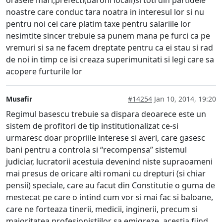
orasele mari,prefecti(baroni locali)si toti din partidele
noastre care conduc tara noatra in interesul lor si nu
pentru noi cei care platim taxe pentru salariile lor
nesimtite sincer trebuie sa punem mana pe furci ca pe
vremuri si sa ne facem dreptate pentru ca ei stau si rad
de noi in timp ce isi creaza superimunitati si legi care sa
acopere furturile lor
Musafir
#14254
Jan 10, 2014, 19:20
Regimul basescu trebuie sa dispara deoarece este un
sistem de profitori de tip institutionalizat ce-si
urmaresc doar propriile interese si averi, care gasesc
bani pentru a controla si “recompensa” sistemul
judiciar, lucratorii acestuia devenind niste supraoameni
mai presus de oricare alti romani cu drepturi (si chiar
pensii) speciale, care au facut din Constitutie o guma de
mestecat pe care o intind cum vor si mai fac si baloane,
care ne forteaza tinerii, medicii, inginerii, precum si
majoritatea profesionistiilor sa emigreze, acestia fiind