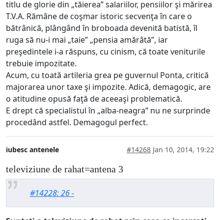
titlu de glorie din „tăierea” salariilor, pensiilor şi mărirea
T.V.A. Rămâne de coşmar istoric secvenţa în care o
bătrânică, plângând în broboada devenită batistă, îl
ruga să nu-i mai „taie” „pensia amărâtă”, iar
preşedintele i-a răspuns, cu cinism, că toate veniturile
trebuie impozitate.
Acum, cu toată artileria grea pe guvernul Ponta, critică
majorarea unor taxe şi impozite. Adică, demagogic, are
o atitudine opusă faţă de aceeaşi problematică.
E drept că specialistul în „alba-neagra” nu ne surprinde
procedând astfel. Demagogul perfect.
iubesc antenele
#14268
Jan 10, 2014, 19:22
televiziune de rahat=antena 3
#14228: 26 -