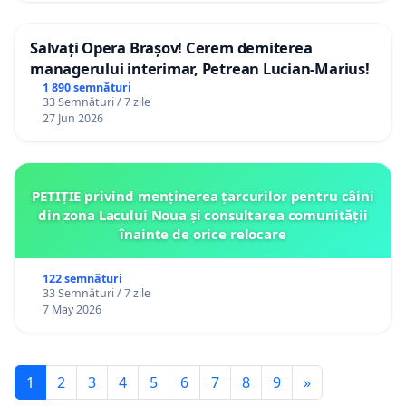
Salvați Opera Brașov! Cerem demiterea
managerului interimar, Petrean Lucian-Marius!
1 890 semnături
33 Semnături / 7 zile
27 Jun 2026
PETIȚIE privind menținerea țarcurilor pentru câini
din zona Lacului Noua și consultarea comunității
înainte de orice relocare
122 semnături
33 Semnături / 7 zile
7 May 2026
1
2
3
4
5
6
7
8
9
»