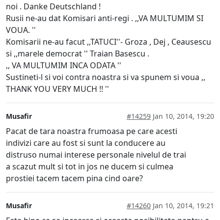
noi . Danke Deutschland !
Rusii ne-au dat Komisari anti-regi . ,,VA MULTUMIM SI
VOUA. ''
Komisarii ne-au facut ,,TATUCI''- Groza , Dej , Ceausescu
si ,,marele democrat '' Traian Basescu .
,, VA MULTUMIM INCA ODATA ''
Sustineti-l si voi contra noastra si va spunem si voua ,,
THANK YOU VERY MUCH !! ''
Musafir
#14259
Jan 10, 2014, 19:20
Pacat de tara noastra frumoasa pe care acesti
indivizi care au fost si sunt la conducere au
distruso numai interese personale nivelul de trai
a scazut mult si tot in jos ne ducem si culmea
prostiei tacem tacem pina cind oare?
Musafir
#14260
Jan 10, 2014, 19:21