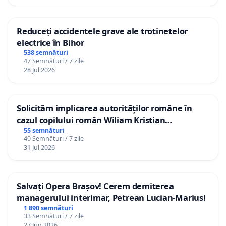
Reduceți accidentele grave ale trotinetelor
electrice în Bihor
538 semnături
47 Semnături / 7 zile
28 Jul 2026
Solicităm implicarea autorităților române în
cazul copilului român Wiliam Kristian
Gheorghe, aflat în plasament în Danemarca de
55 semnături
40 Semnături / 7 zile
12 ani
31 Jul 2026
Salvați Opera Brașov! Cerem demiterea
managerului interimar, Petrean Lucian-Marius!
1 890 semnături
33 Semnături / 7 zile
27 Jun 2026