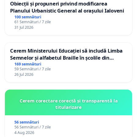
Obiecții și propuneri privind modificarea
Planului Urbanistic General al orașului Ialoveni
100 semnături
61 Semnături / 7 zile
31 Jul 2026
Cerem Ministerului Educației să includă Limba
Semnelor și alfabetul Braille în școlile din
Republica Moldova!
169 semnături
59 Semnături / 7 zile
26 Jul 2026
Cerem corectare corectă și transparentă la
titularizare
56 semnături
56 Semnături / 7 zile
4 Aug 2026