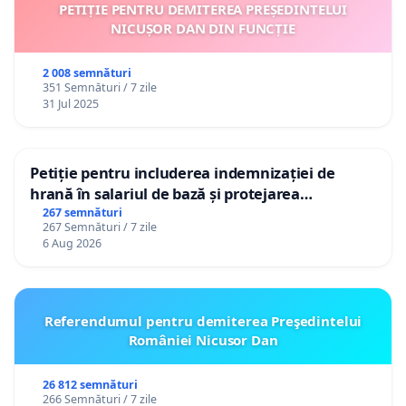
PETIȚIE PENTRU DEMITEREA PREȘEDINTELUI
NICUȘOR DAN DIN FUNCȚIE
2 008 semnături
351 Semnături / 7 zile
31 Jul 2025
Petiție pentru includerea indemnizației de
hrană în salariul de bază și protejarea
gradațiilor de vechime pentru asistenții
267 semnături
267 Semnături / 7 zile
personali
6 Aug 2026
Referendumul pentru demiterea Preşedintelui
României Nicusor Dan
26 812 semnături
266 Semnături / 7 zile