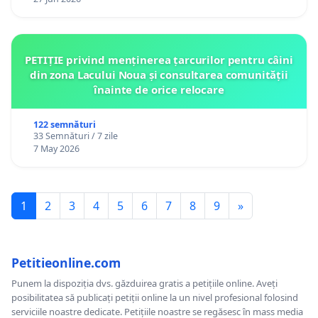
PETIȚIE privind menținerea țarcurilor pentru câini
din zona Lacului Noua și consultarea comunității
înainte de orice relocare
122 semnături
33 Semnături / 7 zile
7 May 2026
1
2
3
4
5
6
7
8
9
»
Petitieonline.com
Punem la dispoziția dvs. găzduirea gratis a petițiile online. Aveți
posibilitatea să publicați petiții online la un nivel profesional folosind
serviciile noastre dedicate. Petițiile noastre se regăsesc în mass media