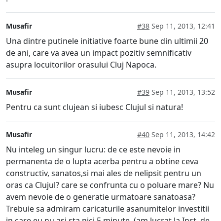
Musafir
#38
Sep 11, 2013, 12:41
Una dintre putinele initiative foarte bune din ultimii 20
de ani, care va avea un impact pozitiv semnificativ
asupra locuitorilor orasului Cluj Napoca.
Musafir
#39
Sep 11, 2013, 13:52
Pentru ca sunt clujean si iubesc Clujul si natura!
Musafir
#40
Sep 11, 2013, 14:42
Nu inteleg un singur lucru: de ce este nevoie in
permanenta de o lupta acerba pentru a obtine ceva
constructiv, sanatos,si mai ales de nelipsit pentru un
oras ca Clujul? care se confrunta cu o poluare mare? Nu
avem nevoie de o generatie urmatoare sanatoasa?
Trebuie sa admiram caricaturile asanumitelor investitii
in care eu nu asi sta nici 5 minute. (am lucrat la Inst. de