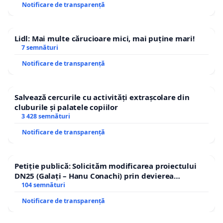
Notificare de transparență
Lidl: Mai multe cărucioare mici, mai puține mari!
7 semnături
Notificare de transparență
Salvează cercurile cu activități extrașcolare din
cluburile și palatele copiilor
3 428 semnături
Notificare de transparență
Petiție publică: Solicităm modificarea proiectului
DN25 (Galați – Hanu Conachi) prin devierea
traseului în afara localităților!
104 semnături
Notificare de transparență