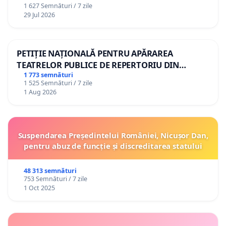
1 627 Semnături / 7 zile
29 Jul 2026
PETIȚIE NAȚIONALĂ PENTRU APĂRAREA
TEATRELOR PUBLICE DE REPERTORIU DIN
ROMÂNIA
1 773 semnături
1 525 Semnături / 7 zile
1 Aug 2026
Suspendarea Președintelui României, Nicușor Dan,
pentru abuz de funcție și discreditarea statului
48 313 semnături
753 Semnături / 7 zile
1 Oct 2025