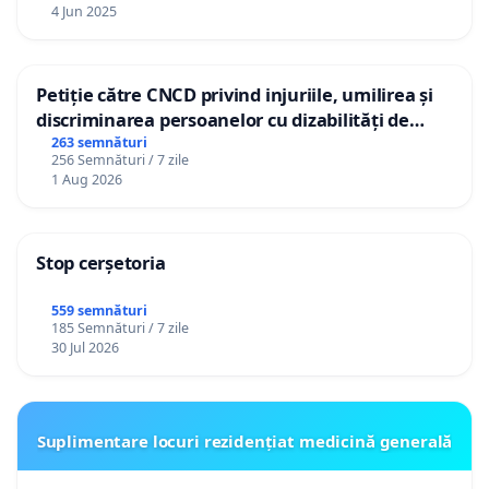
4 Jun 2025
Petiție către CNCD privind injuriile, umilirea și
discriminarea persoanelor cu dizabilități de
către utilizatorul TikTok „Gorici”
263 semnături
256 Semnături / 7 zile
1 Aug 2026
Stop cerșetoria
559 semnături
185 Semnături / 7 zile
30 Jul 2026
Suplimentare locuri rezidențiat medicină generală