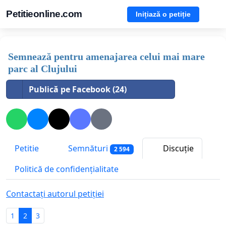
Petitieonline.com
Inițiază o petiție
Semnează pentru amenajarea celui mai mare
parc al Clujului
Publică pe Facebook (24)
Petitie
Semnături
Discuție
2 594
Politică de confidențialitate
Contactați autorul petiției
1
2
3