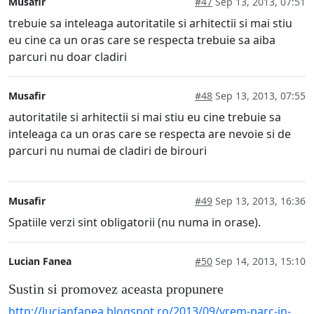
Musafir
#47
Sep 13, 2013, 07:51
trebuie sa inteleaga autoritatile si arhitectii si mai stiu
eu cine ca un oras care se respecta trebuie sa aiba
parcuri nu doar cladiri
Musafir
#48
Sep 13, 2013, 07:55
autoritatile si arhitectii si mai stiu eu cine trebuie sa
inteleaga ca un oras care se respecta are nevoie si de
parcuri nu numai de cladiri de birouri
Musafir
#49
Sep 13, 2013, 16:36
Spatiile verzi sint obligatorii (nu numa in orase).
Lucian Fanea
#50
Sep 14, 2013, 15:10
Sustin si promovez aceasta propunere
http://lucianfanea.blogspot.ro/2013/09/vrem-parc-in-