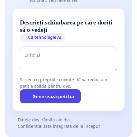
acționat. Veți face la fel?
Descrieți schimbarea pe care doriți
să o vedeți
Cu tehnologie AI
Scrieți cu propriile cuvinte. AI va redacta o
petiție solidă pentru dvs.
Generează petiția
Datele dvs. rămân ale dvs.
Confidențialitate integrată de la început