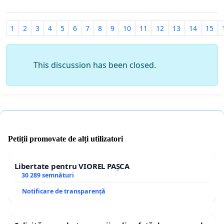
1
2
3
4
5
6
7
8
9
10
11
12
13
14
15
This discussion has been closed.
Petiții promovate de alți utilizatori
Libertate pentru VIOREL PAȘCA
30 289 semnături
Notificare de transparență