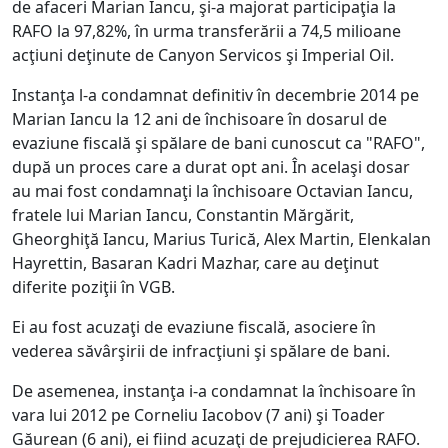
de afaceri Marian Iancu, şi-a majorat participaţia la
RAFO la 97,82%, în urma transferării a 74,5 milioane
acţiuni deţinute de Canyon Servicos şi Imperial Oil.
Instanţa l-a condamnat definitiv în decembrie 2014 pe
Marian Iancu la 12 ani de închisoare în dosarul de
evaziune fiscală şi spălare de bani cunoscut ca "RAFO",
după un proces care a durat opt ani. În acelaşi dosar
au mai fost condamnaţi la închisoare Octavian Iancu,
fratele lui Marian Iancu, Constantin Mărgărit,
Gheorghiţă Iancu, Marius Turică, Alex Martin, Elenkalan
Hayrettin, Basaran Kadri Mazhar, care au deţinut
diferite poziţii în VGB.
Ei au fost acuzaţi de evaziune fiscală, asociere în
vederea săvârşirii de infracţiuni şi spălare de bani.
De asemenea, instanţa i-a condamnat la închisoare în
vara lui 2012 pe Corneliu Iacobov (7 ani) şi Toader
Găurean (6 ani), ei fiind acuzaţi de prejudicierea RAFO.