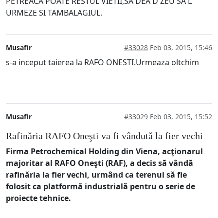
PETREACA POATE RESTUL VIETII,SA DEA D ZEU SA L
URMEZE SI TAMBALAGIUL.
Musafir
#33028
Feb 03, 2015, 15:46
s-a inceput taierea la RAFO ONESTI.Urmeaza oltchim
Musafir
#33029
Feb 03, 2015, 15:52
Rafinăria RAFO Oneşti va fi vândută la fier vechi
Firma Petrochemical Holding din Viena, acţionarul
majoritar al RAFO Oneşti (RAF), a decis să vândă
rafinăria la fier vechi, urmând ca terenul să fie
folosit ca platformă industrială pentru o serie de
proiecte tehnice.