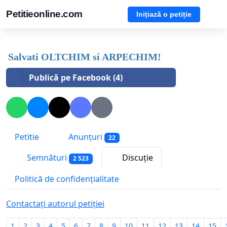
Petitieonline.com
Inițiază o petiție
Salvati OLTCHIM si ARPECHIM!
Publică pe Facebook (4)
Petitie
Anunțuri
22
Semnături
Discuție
2 523
Politică de confidențialitate
Contactați autorul petiției
1
2
3
4
5
6
7
8
9
10
11
12
13
14
15