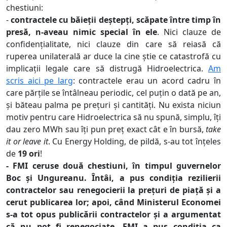
chestiuni:
-
contractele cu băieții deștepți, scăpate între timp în
presă, n-aveau nimic special în ele
. Nici clauze de
confidențialitate, nici clauze din care să reiasă că
ruperea unilaterală ar duce la cine știe ce catastrofă cu
implicații legale care să distrugă Hidroelectrica.
Am
scris aici pe larg
: contractele erau un acord cadru în
care părțile se întâlneau periodic, cel puțin o dată pe an,
și băteau palma pe prețuri și cantități. Nu exista niciun
motiv pentru care Hidroelectrica să nu spună, simplu, îți
dau zero MWh sau îți pun preț exact cât e în bursă,
take
it or leave it
. Cu Energy Holding, de pildă, s-au tot înțeles
de
19 ori
!
- FMI ceruse două chestiuni, în timpul guvernelor
Boc și Ungureanu. Întâi, a pus condiția rezilierii
contractelor sau renegocierii la prețuri de piață și a
cerut publicarea lor; apoi, când Ministerul Economei
s-a tot opus publicării contractelor și a argumentat
că nu pot fi renegociate, FMI a pus condiția ca