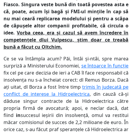
Fiasco. Singura veste bună din toată povestea asta e
că, poate, acum își bagă și FMI-ul mințile în cap să
nu mai ceară replicarea modelului și pentru a scăpa
de căpușele altor companii profitabile, că circula o
idee.
Vorba ceea, era și cazul să avem încredere în
competențele dlui Vulpescu, știm doar ce treabă
bună a făcut cu Oltchim.
Ce se va întâmpla acum? Păi, întâi și-ntâi, spre marea
surpriză a Ministerului Economiei,
se întoarce în funcție
fix cel pe care decizia de ieri a CAB îl face responsabil că
insolvența nu s-a încheiat corect: dl Remus Borza. Dacă
ați uitat, dl Borza a fost între timp
trimis în judecată pe
conflict de interese la Hidroelectrica
, din cauză că-și
dăduse singur contracte de la Hidroelectrica către
propria firmă de avocatură; apoi, e neclar dacă, dat
fiind
in
succesul ieșirii din insolvență, omul va restitui
măcar comisionul de succes de 2,2 milioane de euro. În
orice caz, s-au făcut praf speranțele că Hidroelectrica ar