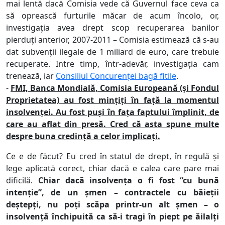
mai lentă dacă Comisia vede că Guvernul face ceva ca
să oprească furturile măcar de acum încolo, or,
investigația avea drept scop recuperarea banilor
pierduți anterior, 2007-2011 – Comisia estimează că s-au
dat subvenții ilegale de 1 miliard de euro, care trebuie
recuperate. Intre timp, într-adevăr, investigația cam
trenează, iar
Consiliul Concurenței bagă fitile
.
-
FMI, Banca Mondială, Comisia Europeană (și Fondul
Proprietatea) au fost mințiți în față la momentul
insolvenței. Au fost puși în fața faptului împlinit, de
care au aflat din presă. Cred că asta spune multe
despre buna credință a celor implicați.
Ce e de făcut? Eu cred în statul de drept, în regulă și
lege aplicată corect, chiar dacă e calea care pare mai
dificilă.
Chiar dacă insolvența o fi fost “cu bună
intenție”, de un șmen – contractele cu băieții
deștepți, nu poți scăpa printr-un alt șmen – o
insolvență închipuită ca să-i tragi în piept pe ăilalți