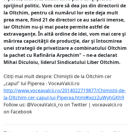
sprijinul politic. Vom cere să dea jos din directorii de
la Oltchim, pentru că numărul lor este deja mult
prea mare, fiind 21 de directori ce au salarii imense,
iar Oltchim nu-şi mai poate permite astfel de
extravaganţe. În altă ordine de idei, vom mai cere şi
mărirea capacităţii de producţie, dar şi întocmirea
unei strategii de privatizare a combinatului Oltchim
la pachet cu Rafinăria Arpechim" – ne-a declarat
Mihai Diculoiu, liderul Sindicatului Liber Oltchim.
Citiți mai mult despre: Chimiştii de la Oltchim cer
„capul" lui Piperea - VoceaValcii.ro
http://www.voceavalcii.ro/2014022719877/Chimistii-de-
la-Oltchim-cer-capul-lui-Piperea.html#ixzz2uWyhGKh9
Follow us: @VoceaValcii_ro on Twitter | voceavalcii.ro
on Facebook