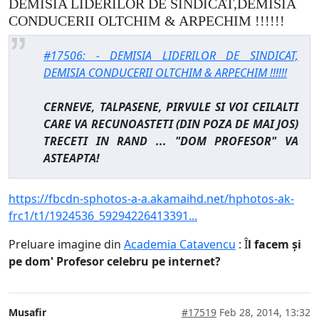
DEMISIA LIDERILOR DE SINDICAT,DEMISIA
CONDUCERII OLTCHIM & ARPECHIM !!!!!!
#17506: - DEMISIA LIDERILOR DE SINDICAT,
DEMISIA CONDUCERII OLTCHIM & ARPECHIM !!!!!!
CERNEVE, TALPASENE, PIRVULE SI VOI CEILALTI
CARE VA RECUNOASTETI (DIN POZA DE MAI JOS)
TRECETI IN RAND ... "DOM PROFESOR" VA
ASTEAPTA!
https://fbcdn-sphotos-a-a.akamaihd.net/hphotos-ak-
frc1/t1/1924536_59294226413391...
Preluare imagine din
Academia Catavencu
:
Î
l facem și
pe dom' Profesor celebru pe internet?
Musafir
#17519
Feb 28, 2014, 13:32