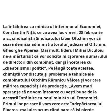
La întâlnirea cu ministrul interimar al Economiei,
Constantin Niţă, ce va avea loc vineri, 28 februarie
a.c., sindicaliştii Sindicatului Liber Oltchim vor să
ceară demisia administratorului judiciar al Oltchim,
Gheorghe Piperea. Mai mult, liderul Mihai Diculoiu
ne-a mărturisit că vor solicita micşorarea numărului
de directori din combinat, dar şi încetarea cu
„clientelismul politic". Pe lângă toate acestea,
chimiştii vor discuta şi problemele tehnice ale
combinatului Oltchim Râmnicu Vâlcea şi vor cere
mărirea capacităţii de producţie. „Avem mari
speranţe că ne vom întoarce cu veşti bune de la
această întâlnire cu noul ministru al Economiei.
Primul lor pe care îl vom cere este îndepărtarea lui
Piperea, mai ales acum când pare că îşi pierde