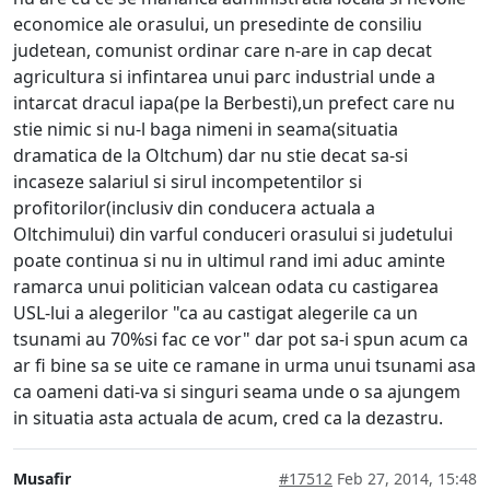
economice ale orasului, un presedinte de consiliu
judetean, comunist ordinar care n-are in cap decat
agricultura si infintarea unui parc industrial unde a
intarcat dracul iapa(pe la Berbesti),un prefect care nu
stie nimic si nu-l baga nimeni in seama(situatia
dramatica de la Oltchum) dar nu stie decat sa-si
incaseze salariul si sirul incompetentilor si
profitorilor(inclusiv din conducera actuala a
Oltchimului) din varful conduceri orasului si judetului
poate continua si nu in ultimul rand imi aduc aminte
ramarca unui politician valcean odata cu castigarea
USL-lui a alegerilor "ca au castigat alegerile ca un
tsunami au 70%si fac ce vor" dar pot sa-i spun acum ca
ar fi bine sa se uite ce ramane in urma unui tsunami asa
ca oameni dati-va si singuri seama unde o sa ajungem
in situatia asta actuala de acum, cred ca la dezastru.
Musafir
#17512
Feb 27, 2014, 15:48