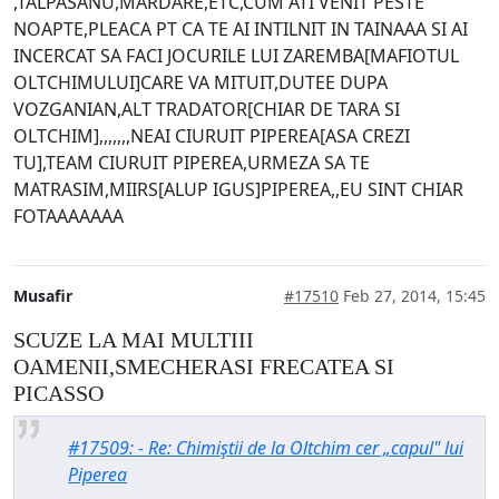
,TALPASANU,MARDARE,ETC,CUM ATI VENIT PESTE
NOAPTE,PLEACA PT CA TE AI INTILNIT IN TAINAAA SI AI
INCERCAT SA FACI JOCURILE LUI ZAREMBA[MAFIOTUL
OLTCHIMULUI]CARE VA MITUIT,DUTEE DUPA
VOZGANIAN,ALT TRADATOR[CHIAR DE TARA SI
OLTCHIM],,,,,,,NEAI CIURUIT PIPEREA[ASA CREZI
TU],TEAM CIURUIT PIPEREA,URMEZA SA TE
MATRASIM,MIIRS[ALUP IGUS]PIPEREA,,EU SINT CHIAR
FOTAAAAAAA
Musafir
#17510
Feb 27, 2014, 15:45
SCUZE LA MAI MULTIII
OAMENII,SMECHERASI FRECATEA SI
PICASSO
#17509: - Re: Chimiştii de la Oltchim cer „capul" lui
Piperea