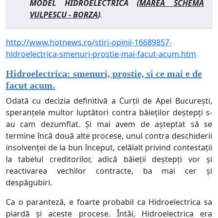
MODEL HIDROELECTRICA (
MAREA SCHEMA
VULPESCU - BORZA
)
.
http://www.hotnews.ro/stiri-opinii-16689857-
hidroelectrica-smenuri-prostie-mai-facut-acum.htm
Hidroelectrica: smenuri, prostie, si ce mai e de
facut acum.
Odată cu decizia definitivă a Curții de Apel București,
speranțele multor luptători contra băieților deștepți s-
au cam dezumflat. Și mai avem de așteptat să se
termine încă două alte procese, unul contra deschiderii
insolvenței de la bun început, celălalt privind contestații
la tabelul creditorilor, adică băieții deștepți vor și
reactivarea vechilor contracte, ba mai cer și
despăgubiri.
Ca o paranteză, e foarte probabil ca Hidroelectrica sa
piardă și aceste procese. Întâi, Hidroelectrica era