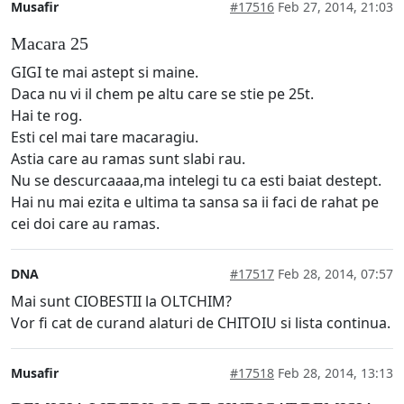
Musafir
#17516
Feb 27, 2014, 21:03
Macara 25
GIGI te mai astept si maine.
Daca nu vi il chem pe altu care se stie pe 25t.
Hai te rog.
Esti cel mai tare macaragiu.
Astia care au ramas sunt slabi rau.
Nu se descurcaaaa,ma intelegi tu ca esti baiat destept.
Hai nu mai ezita e ultima ta sansa sa ii faci de rahat pe
cei doi care au ramas.
DNA
#17517
Feb 28, 2014, 07:57
Mai sunt CIOBESTII la OLTCHIM?
Vor fi cat de curand alaturi de CHITOIU si lista continua.
Musafir
#17518
Feb 28, 2014, 13:13