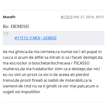
Musafir
#17515
Feb 27, 2014, 20:51
Re: DEMISII
#17513: X MEN - DEMISII
da ma ghioca,da ma cerneve,ca numai voi l ati pupat in
cur,ca si acum de altfel sa intrati si sa l faceti destept,da
ma escrocilor si boschetarilor,frecava r PICASSO
muheros,da ma tradatorilor stim ca e destept,dar nici
eu nu sint un prost ca voi si de aceea ati pierdut
trenul,de prosti fireati ai naibiii de mizerabili,ca la
oamenii de rind nu va ti gindit ce vor mai pati,acum o
sugeti voi imputitilor