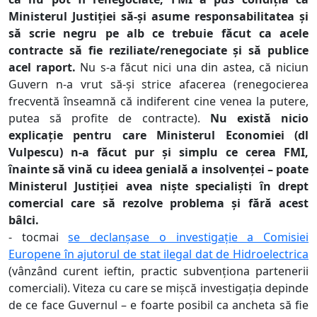
Ministerul Justiției să-și asume responsabilitatea și
să scrie negru pe alb ce trebuie făcut ca acele
contracte să fie reziliate/renegociate și să publice
acel raport.
Nu s-a făcut nici una din astea, că niciun
Guvern n-a vrut să-și strice afacerea (renegocierea
frecventă înseamnă că indiferent cine venea la putere,
putea să profite de contracte).
Nu există nicio
explicație pentru care Ministerul Economiei (dl
Vulpescu) n-a făcut pur și simplu ce cerea FMI,
înainte să vină cu ideea genială a insolvenței – poate
Ministerul Justiției avea niște specialiști în drept
comercial care să rezolve problema și fără acest
bâlci.
- tocmai
se declanșase o investigație a Comisiei
Europene în ajutorul de stat ilegal dat de Hidroelectrica
(vânzând curent ieftin, practic subvenționa partenerii
comerciali). Viteza cu care se mișcă investigația depinde
de ce face Guvernul – e foarte posibil ca ancheta să fie