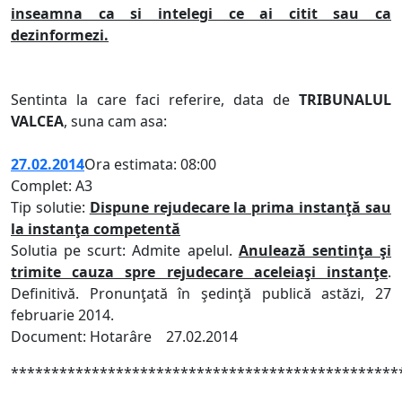
inseamna ca si intelegi ce ai citit sau ca
dezinformezi.
Sentinta la care faci referire, data de
TRIBUNALUL
VALCEA
, suna cam asa:
27.02.2014
Ora estimata: 08:00
Complet: A3
Tip solutie:
Dispune rejudecare la prima instanţă sau
la instanţa competentă
Solutia pe scurt: Admite apelul.
Anulează sentinţa şi
trimite cauza spre rejudecare aceleiaşi instanţe
.
Definitivă. Pronunţată în şedinţă publică astăzi, 27
februarie 2014.
Document: Hotarâre 27.02.2014
************************************************