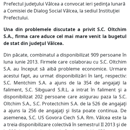
Prefectul judeţului Vâlcea a convocat ieri şedinţa lunară
a Comisiei de Dialog Social Vâlcea, la sediul Instituţiei
Prefectului.
Una din problemele discutate a privit S.C. Oltchim
S.A., firma care aduce cel mai mare venit la bugetul
de stat din judeţul Vâlcea.
Din păcate, combinatul a disponibilizat 909 persoane în
luna iunie 2013. Firmele care colaborau cu S.C. Oltchim
S.A. au început să aibă probleme economice. Urmare
acestui fapt, au urmat disponibilizări în lanţ, respectiv:
S.C. Mentchim S.A. a ajuns de la 354 de angajaţi la
faliment, S.C. Sibguard S.R.L. a intrat în faliment şi a
disponibilizat 202 persoane care asigurau paza la S.C.
Oltchim S.A., S.C. Protectchim S.A. de la 526 de angajaţi
a ajuns la 256 de angajaţi şi lista poate continua. De
asemenea, S.C. US Govora Ciech S.A. Rm. Vâlcea este la
a treia disponibilizare colectivă în semestrul II 2013 şi de