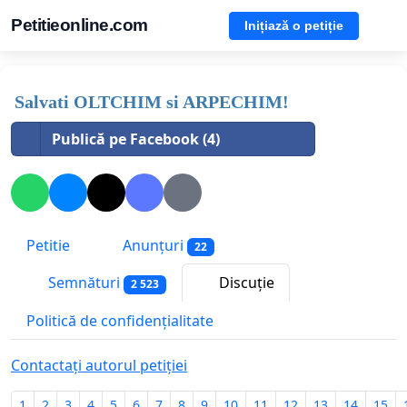
Petitieonline.com
Inițiază o petiție
Salvati OLTCHIM si ARPECHIM!
Publică pe Facebook (4)
Petitie
Anunțuri
22
Semnături
Discuție
2 523
Politică de confidențialitate
Contactați autorul petiției
1
2
3
4
5
6
7
8
9
10
11
12
13
14
15