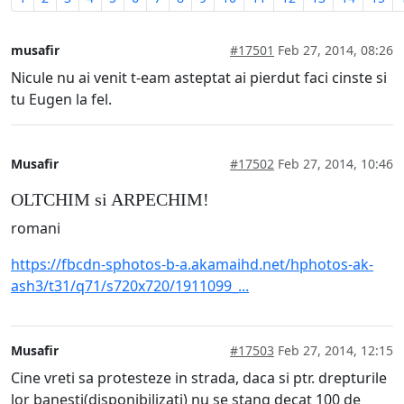
musafir
#17501
Feb 27, 2014, 08:26
Nicule nu ai venit t-eam asteptat ai pierdut faci cinste si
tu Eugen la fel.
Musafir
#17502
Feb 27, 2014, 10:46
OLTCHIM si ARPECHIM!
romani
https://fbcdn-sphotos-b-a.akamaihd.net/hphotos-ak-
ash3/t31/q71/s720x720/1911099_...
Musafir
#17503
Feb 27, 2014, 12:15
Cine vreti sa protesteze in strada, daca si ptr. drepturile
lor banesti(disponibilizati) nu se stang decat 100 de