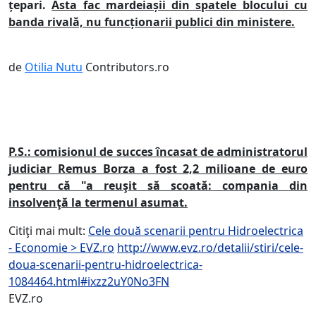
țepari.
Asta fac mardeiașii din spatele blocului cu
banda rivală, nu funcționarii publici din ministere.
de
Otilia Nutu
Contributors.ro
P.S.:
comisionul de succes încasat de administratorul
judiciar Remus Borza a fost 2,2 milioane de euro
pentru că "a reuşit să scoată: compania din
insolvenţă la termenul asumat.
Citiţi mai mult:
Cele două scenarii pentru Hidroelectrica
- Economie > EVZ.ro
http://www.evz.ro/detalii/stiri/cele-
doua-scenarii-pentru-hidroelectrica-
1084464.html#ixzz2uY0No3FN
EVZ.ro