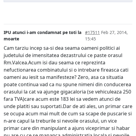
IPU atunci i-am condamnat pe toti la
#17511
Feb 27, 2014,
moarte
15:45
Cam tarziu incep sa-si dea seama oameni politici ai
judetului de imensitatea dezastrului ce paste orasul
Rm.Valcea.Acum isi dau seama ce reprezinta
nefuctionarea combinatului si o intrebare fireasca cati
oameni au iesit sa manifesteze? Zero, asa ca situatia
poate continua vad ca nu spune nimeni din conducerea
orasului la cat va ajunge gigacaloria (se vehiculeaza 250
fara TVA)care acum este 183 lei sa vedem atunci de
unde platiti sau suportati.Dar de ati ales, un primar care
se ocupa acum mai mult de cum sa scape de puscarie si
n-are capul la treburile si nevoile orasului, un vice
primar care din manipulant a ajuns viceprimar si habar
nu are cu ce se mananca administratia locala si nevoile