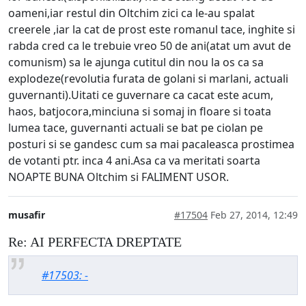
oameni,iar restul din Oltchim zici ca le-au spalat
creerele ,iar la cat de prost este romanul tace, inghite si
rabda cred ca le trebuie vreo 50 de ani(atat um avut de
comunism) sa le ajunga cutitul din nou la os ca sa
explodeze(revolutia furata de golani si marlani, actuali
guvernanti).Uitati ce guvernare ca cacat este acum,
haos, batjocora,minciuna si somaj in floare si toata
lumea tace, guvernanti actuali se bat pe ciolan pe
posturi si se gandesc cum sa mai pacaleasca prostimea
de votanti ptr. inca 4 ani.Asa ca va meritati soarta
NOAPTE BUNA Oltchim si FALIMENT USOR.
musafir
#17504
Feb 27, 2014, 12:49
Re: AI PERFECTA DREPTATE
#17503: -