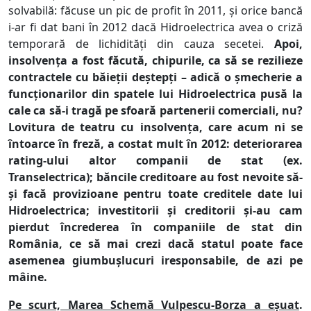
solvabilă: făcuse un pic de profit în 2011, și orice bancă
i-ar fi dat bani în 2012 dacă Hidroelectrica avea o criză
temporară de lichidități din cauza secetei.
Apoi,
insolvența a fost făcută, chipurile, ca să se rezilieze
contractele cu băieții deștepți – adică o șmecherie a
funcționarilor din spatele lui Hidroelectrica pusă la
cale ca să-i tragă pe sfoară partenerii comerciali, nu?
Lovitura de teatru cu insolvența, care acum ni se
întoarce în freză, a costat mult în 2012: deteriorarea
rating-ului altor companii de stat (ex.
Transelectrica); băncile creditoare au fost nevoite să-
și facă provizioane pentru toate creditele date lui
Hidroelectrica; investitorii și creditorii și-au cam
pierdut încrederea în companiile de stat din
România, ce să mai crezi dacă statul poate face
asemenea giumbușlucuri iresponsabile, de azi pe
mâine.
Pe scurt, Marea Schemă Vulpescu-Borza a eșuat
.