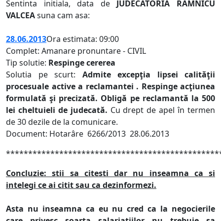
Sentinta initiala, data de
JUDECATORIA RAMNICU
VALCEA
suna cam asa:
28.06.2013
Ora estimata: 09:00
Complet: Amanare pronuntare - CIVIL
Tip solutie:
Respinge cererea
Solutia pe scurt:
Admite excepţia lipsei calităţii
procesuale active a reclamantei . Respinge acţiunea
formulată şi precizată. Obligă pe reclamantă la 500
lei cheltuieli de judecată.
Cu drept de apel în termen
de 30 dezile de la comunicare.
Document: Hotarâre 6266/2013 28.06.2013
************************************************
Concluzie: stii sa citesti dar nu inseamna ca si
intelegi ce ai citit sau ca dezinformezi.
Asta nu inseamna ca eu nu
cred ca la negocierile
care privesc soarta salariatiilor nu trebuie sa