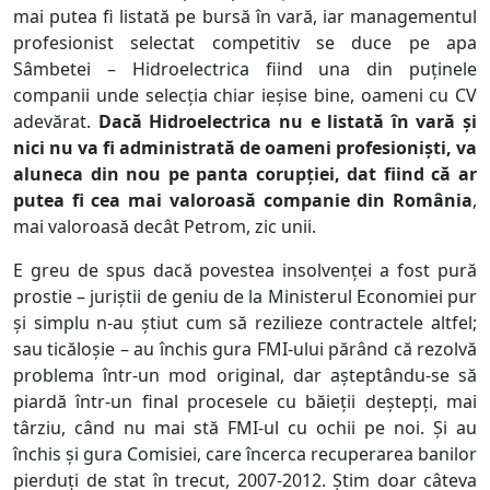
mai putea fi listată pe bursă în vară, iar managementul
profesionist selectat competitiv se duce pe apa
Sâmbetei – Hidroelectrica fiind una din puținele
companii unde selecția chiar ieșise bine, oameni cu CV
adevărat.
Dacă Hidroelectrica nu e listată în vară și
nici nu va fi administrată de oameni profesioniști, va
aluneca din nou pe panta corupției, dat fiind că ar
putea fi cea mai valoroasă companie din România
,
mai valoroasă decât Petrom, zic unii.
E greu de spus dacă povestea insolvenței a fost pură
prostie – juriștii de geniu de la Ministerul Economiei pur
și simplu n-au știut cum să rezilieze contractele altfel;
sau ticăloșie – au închis gura FMI-ului părând că rezolvă
problema într-un mod original, dar așteptându-se să
piardă într-un final procesele cu băieții deștepți, mai
târziu, când nu mai stă FMI-ul cu ochii pe noi. Și au
închis și gura Comisiei, care încerca recuperarea banilor
pierduți de stat în trecut, 2007-2012. Știm doar câteva