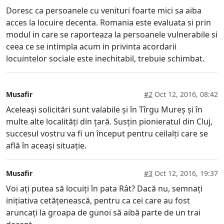
Doresc ca persoanele cu venituri foarte mici sa aiba
acces la locuire decenta. Romania este evaluata si prin
modul in care se raporteaza la persoanele vulnerabile si
ceea ce se intimpla acum in privinta acordarii
locuintelor sociale este inechitabil, trebuie schimbat.
Musafir
#2
Oct 12, 2016, 08:42
Aceleași solicitări sunt valabile și în Tîrgu Mureș și în
multe alte localități din țară. Susțin pionieratul din Cluj,
succesul vostru va fi un început pentru ceilalți care se
află în aceași situație.
Musafir
#3
Oct 12, 2016, 19:37
Voi ați putea să locuiți în pata Rât? Dacă nu, semnați
inițiativa cetățenească, pentru ca cei care au fost
aruncați la groapa de gunoi să aibă parte de un trai