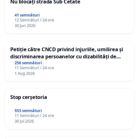
Nu blocați strada Sub Cetate
41 semnături
12 Semnături / 24 ore
30 Jun 2026
Petiție către CNCD privind injuriile, umilirea și
discriminarea persoanelor cu dizabilități de
către utilizatorul TikTok „Gorici”
256 semnături
11 Semnături / 24 ore
1 Aug 2026
Stop cerșetoria
553 semnături
11 Semnături / 24 ore
30 Jul 2026