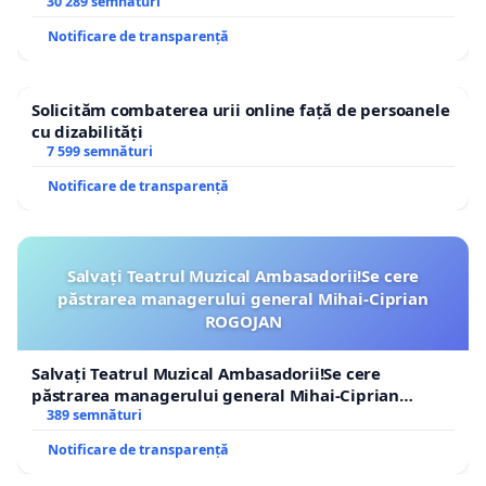
30 289 semnături
Notificare de transparență
Solicităm combaterea urii online față de persoanele
cu dizabilități
7 599 semnături
Notificare de transparență
Salvați Teatrul Muzical Ambasadorii!Se cere
păstrarea managerului general Mihai-Ciprian
ROGOJAN
Salvați Teatrul Muzical Ambasadorii!Se cere
păstrarea managerului general Mihai-Ciprian
ROGOJAN
389 semnături
Notificare de transparență