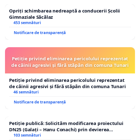
Opriți schimbarea nedreaptă a conducerii Școlii
Gimnaziale Săcălaz
453 semnături
Notificare de transparență
Petiție privind eliminarea pericolului reprezentat
de câinii agresivi și fără stăpân din comuna Tunari
Petiție privind eliminarea pericolului reprezentat
de câinii agresivi și fără stăpân din comuna Tunari
46 semnături
Notificare de transparență
Petiție publică: Solicităm modificarea proiectului
DN25 (Galați – Hanu Conachi) prin devierea
traseului în afara localităților!
103 semnături