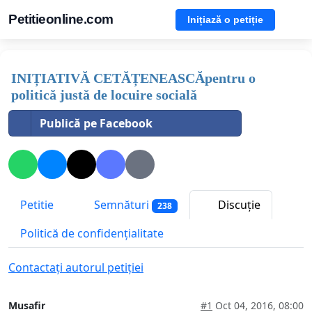
Petitieonline.com
Inițiază o petiție
INIȚIATIVĂ CETĂȚENEASCĂpentru o
politică justă de locuire socială
Publică pe Facebook
Petitie
Semnături
Discuție
238
Politică de confidențialitate
Contactați autorul petiției
Musafir
#1
Oct 04, 2016, 08:00