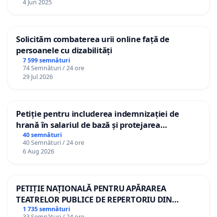
4 Jun 2025
Solicităm combaterea urii online față de
persoanele cu dizabilități
7 599 semnături
74 Semnături / 24 ore
29 Jul 2026
Petiție pentru includerea indemnizației de
hrană în salariul de bază și protejarea
gradațiilor de vechime pentru asistenții
40 semnături
40 Semnături / 24 ore
personali
6 Aug 2026
PETIȚIE NAȚIONALĂ PENTRU APĂRAREA
TEATRELOR PUBLICE DE REPERTORIU DIN
ROMÂNIA
1 735 semnături
33 Semnături / 24 ore