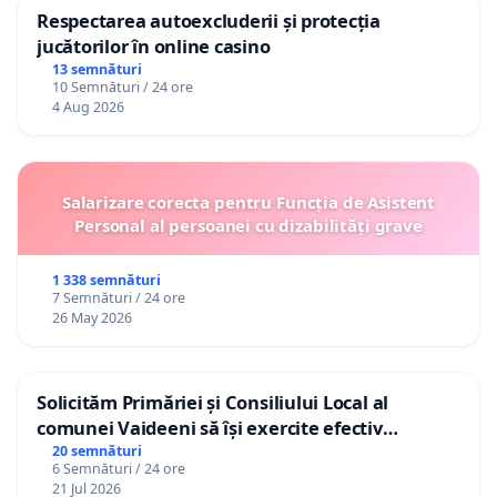
Respectarea autoexcluderii și protecția
jucătorilor în online casino
13 semnături
10 Semnături / 24 ore
4 Aug 2026
Salarizare corecta pentru Funcția de Asistent
Personal al persoanei cu dizabilități grave
1 338 semnături
7 Semnături / 24 ore
26 May 2026
Solicităm Primăriei și Consiliului Local al
comunei Vaideeni să își exercite efectiv
atribuțiile legale și să reprezinte interesele
20 semnături
6 Semnături / 24 ore
cetățenilor în raport cu APAVIL S.A, operatorul
21 Jul 2026