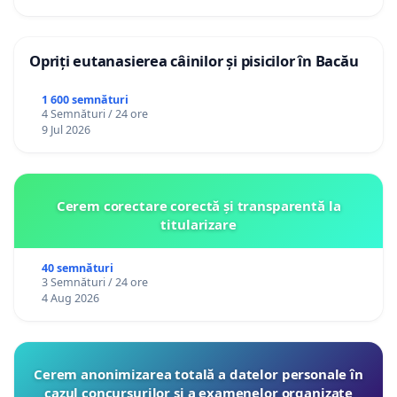
serviciului de apă!
Opriți eutanasierea câinilor și pisicilor în Bacău
1 600 semnături
4 Semnături / 24 ore
9 Jul 2026
Cerem corectare corectă și transparentă la
titularizare
40 semnături
3 Semnături / 24 ore
4 Aug 2026
Cerem anonimizarea totală a datelor personale în
cazul concursurilor şi a examenelor organizate