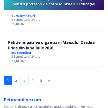
pentru profesori de către Ministerul Educaţiei
1 275 semnături
3 Semnături / 24 ore
25 Jul 2026
Petitie impotriva organizarii Marsului Oradea
Pride din luna Iulie 2026
269 semnături
3 Semnături / 24 ore
23 Jul 2026
1
2
3
4
5
»
Petitieonline.com
Punem la dispoziția dvs. găzduirea gratis a petițiile online. Aveți