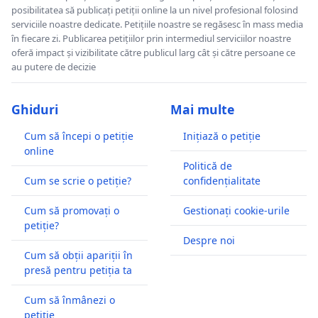
posibilitatea să publicați petiții online la un nivel profesional folosind
serviciile noastre dedicate. Petițiile noastre se regăsesc în mass media
în fiecare zi. Publicarea petițiilor prin intermediul serviciilor noastre
oferă impact și vizibilitate către publicul larg cât și către persoane ce
au putere de decizie
Ghiduri
Mai multe
Cum să începi o petiție
Inițiază o petiție
online
Politică de
Cum se scrie o petiție?
confidențialitate
Cum să promovați o
Gestionați cookie-urile
petiție?
Despre noi
Cum să obții apariții în
presă pentru petiția ta
Cum să înmânezi o
petiție