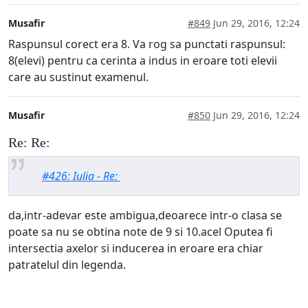
Musafir
#849
Jun 29, 2016, 12:24
Raspunsul corect era 8. Va rog sa punctati raspunsul:
8(elevi) pentru ca cerinta a indus in eroare toti elevii
care au sustinut examenul.
Musafir
#850
Jun 29, 2016, 12:24
Re: Re:
#426: Iulia - Re:
da,intr-adevar este ambigua,deoarece intr-o clasa se
poate sa nu se obtina note de 9 si 10.acel Oputea fi
intersectia axelor si inducerea in eroare era chiar
patratelul din legenda.