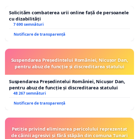
Solicităm combaterea urii online față de persoanele
cu dizabilități
7 690 semnături
Notificare de transparență
Suspendarea Președintelui României, Nicușor Dan,
pentru abuz de funcție și discreditarea statului
Suspendarea Președintelui României, Nicușor Dan,
pentru abuz de funcție și discreditarea statului
48 267 semnături
Notificare de transparență
Petiție privind eliminarea pericolului reprezentat
de câinii agresivi și fără stăpân din comuna Tunari