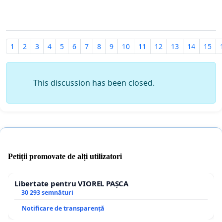
1
2
3
4
5
6
7
8
9
10
11
12
13
14
15
This discussion has been closed.
Petiții promovate de alți utilizatori
Libertate pentru VIOREL PAȘCA
30 293 semnături
Notificare de transparență