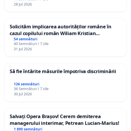
28 Jul 2026
Solicităm implicarea autorităților române în
cazul copilului român Wiliam Kristian
Gheorghe, aflat în plasament în Danemarca de
54 semnături
40 Semnături / 7 zile
12 ani
31 Jul 2026
Să fie întărite măsurile împotriva discriminării
126 semnături
36 Semnături / 7 zile
30 Jul 2026
Salvați Opera Brașov! Cerem demiterea
managerului interimar, Petrean Lucian-Marius!
1 890 semnături