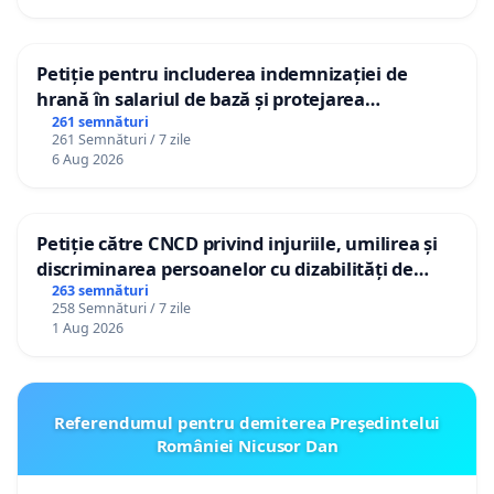
Petiție pentru includerea indemnizației de
hrană în salariul de bază și protejarea
gradațiilor de vechime pentru asistenții
261 semnături
261 Semnături / 7 zile
personali
6 Aug 2026
Petiție către CNCD privind injuriile, umilirea și
discriminarea persoanelor cu dizabilități de
către utilizatorul TikTok „Gorici”
263 semnături
258 Semnături / 7 zile
1 Aug 2026
Referendumul pentru demiterea Preşedintelui
României Nicusor Dan