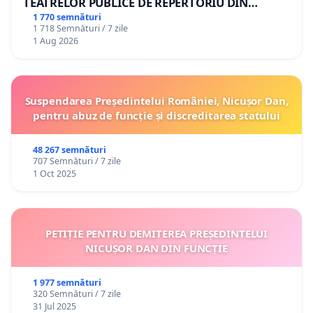
TEATRELOR PUBLICE DE REPERTORIU DIN
ROMÂNIA
1 770 semnături
1 718 Semnături / 7 zile
1 Aug 2026
Suspendarea Președintelui României, Nicușor Dan,
pentru abuz de funcție și discreditarea statului
48 267 semnături
707 Semnături / 7 zile
1 Oct 2025
PETIȚIE PENTRU DEMITEREA PREȘEDINTELUI
NICUȘOR DAN DIN FUNCȚIE
1 977 semnături
320 Semnături / 7 zile
31 Jul 2025