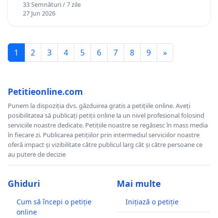
33 Semnături / 7 zile
27 Jun 2026
1
2
3
4
5
6
7
8
9
»
Petitieonline.com
Punem la dispoziția dvs. găzduirea gratis a petițiile online. Aveți
posibilitatea să publicați petiții online la un nivel profesional folosind
serviciile noastre dedicate. Petițiile noastre se regăsesc în mass media
în fiecare zi. Publicarea petițiilor prin intermediul serviciilor noastre
oferă impact și vizibilitate către publicul larg cât și către persoane ce
au putere de decizie
Ghiduri
Mai multe
Cum să începi o petiție
Inițiază o petiție
online