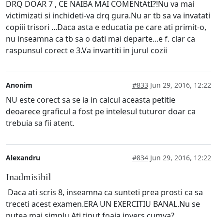
DRQ DOAR 7 , CE NAIBA MAI COMENtAtI?!Nu va mai
victimizati si inchideti-va drq gura.Nu ar tb sa va invatati
copiii trisori ...Daca asta e educatia pe care ati primit-o,
nu inseamna ca tb sa o dati mai departe...e f. clar ca
raspunsul corect e 3.Va invartiti in jurul cozii
Anonim
#833
Jun 29, 2016, 12:22
NU este corect sa se ia in calcul aceasta petitie
deoarece graficul a fost pe intelesul tuturor doar ca
trebuia sa fii atent.
Alexandru
#834
Jun 29, 2016, 12:22
Inadmisibil
Daca ati scris 8, inseamna ca sunteti prea prosti ca sa
treceti acest examen.ERA UN EXERCITIU BANAL.Nu se
putea mai simplu.Ati tinut foaia invers cumva?