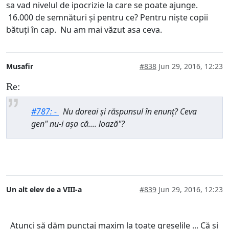
sa vad nivelul de ipocrizie la care se poate ajunge.
16.000 de semnături și pentru ce? Pentru niște copii
bătuți în cap. Nu am mai văzut asa ceva.
Musafir
#838
Jun 29, 2016, 12:23
Re:
#787: -
Nu doreai și răspunsul în enunț? Ceva
gen" nu-i așa că.... loază"?
Un alt elev de a VIII-a
#839
Jun 29, 2016, 12:23
Atunci să dăm punctaj maxim la toate greșelile ... Că și