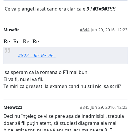
Ce va plangeti atat cand era clar ca e
3 ! #3#3#3!!!!
Musafir
#844
Jun 29, 2016, 12:23
Re: Re: Re: Re:
#822: - Re: Re: Re:
sa speram ca la romana o FII mai bun.
El va fi, nu el va fii.
Te miri ca gresesti la examen cand nu stii nici să scrii?
MeowzZz
#845
Jun 29, 2016, 12:23
Deci nu înțeleg ce vi se pare așa de inadmisibil, trebuia
doar să fii puțin atent, să studiezi diagrama aia mai
bine, atâta tot, nu să vă apucați acuma că era 8. E