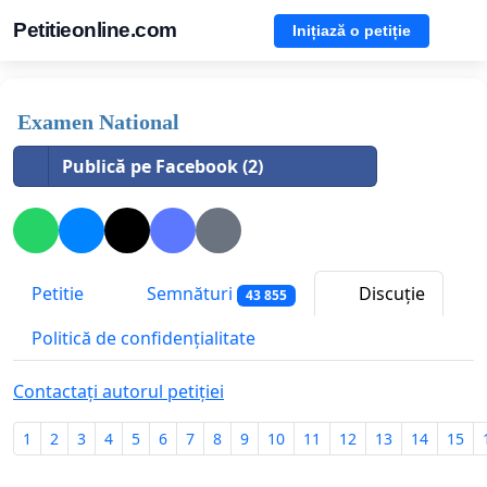
Petitieonline.com
Inițiază o petiție
Examen National
Publică pe Facebook (2)
Petitie
Semnături
Discuție
43 855
Politică de confidențialitate
Contactați autorul petiției
1
2
3
4
5
6
7
8
9
10
11
12
13
14
15