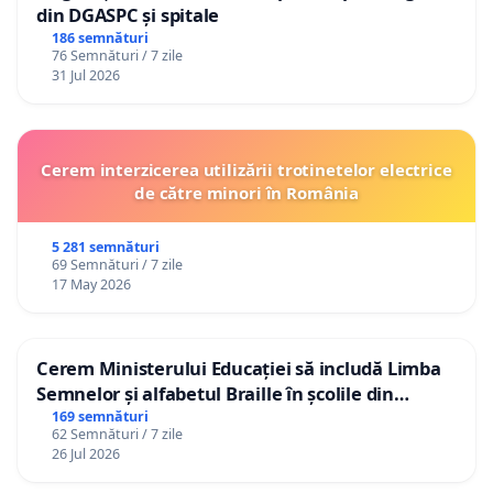
din DGASPC și spitale
186 semnături
76 Semnături / 7 zile
31 Jul 2026
Cerem interzicerea utilizării trotinetelor electrice
de către minori în România
5 281 semnături
69 Semnături / 7 zile
17 May 2026
Cerem Ministerului Educației să includă Limba
Semnelor și alfabetul Braille în școlile din
Republica Moldova!
169 semnături
62 Semnături / 7 zile
26 Jul 2026