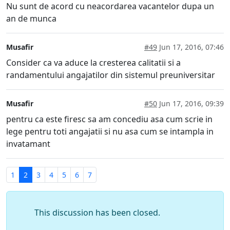
Nu sunt de acord cu neacordarea vacantelor dupa un
an de munca
Musafir
#49
Jun 17, 2016, 07:46
Consider ca va aduce la cresterea calitatii si a
randamentului angajatilor din sistemul preuniversitar
Musafir
#50
Jun 17, 2016, 09:39
pentru ca este firesc sa am concediu asa cum scrie in
lege pentru toti angajatii si nu asa cum se intampla in
invatamant
1
2
3
4
5
6
7
This discussion has been closed.