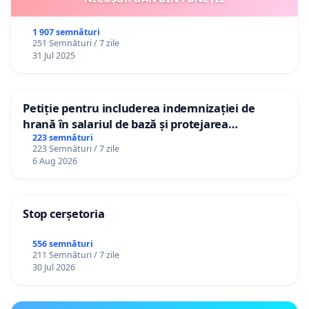
1 907 semnături
251 Semnături / 7 zile
31 Jul 2025
Petiție pentru includerea indemnizației de
hrană în salariul de bază și protejarea
gradațiilor de vechime pentru asistenții
223 semnături
223 Semnături / 7 zile
personali
6 Aug 2026
Stop cerșetoria
556 semnături
211 Semnături / 7 zile
30 Jul 2026