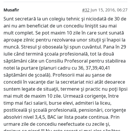
Musafir
#32
Jun 15, 2016, 06:27
Sunt secretară la un colegiu tehnic şi niciodată de 30 de
ani nu am beneficiat de un concediu liniştit sau mai
mult complet. Se pot maxim 10 zile în care sunt sunată
aproape zilnic pentru rezolvarea unor situţii şi înapoi la
muncă. Stresul şi oboseala îşi spun cuvântul. Pana în 29
iulie când termină şcoala profesională, tot la două
săptămâni câte un Consiliu Profesoral pentru stabilirea
notei la purtare (planuri cadru cu 36, 37,39,40,41
săptămâni de şcoală). Profesorii mai au şanse de
concedii în vacanţe dar la secretariat nici atât deoarece
suntem legate de situaţii, termene şi practic nu poţi lipsi
mai mult de maxim 10 zile. Urmează corigenţe, între
timp mai faci salarii, burse elevi, admiteri la liceu,
postliceală şi şcoală profesională, pensionări, corigenţe
absolviri nivel 3,4,5, BAC iar lista poate continua. Prin
urmare zile de concediu neefectuate cu zecile şi,