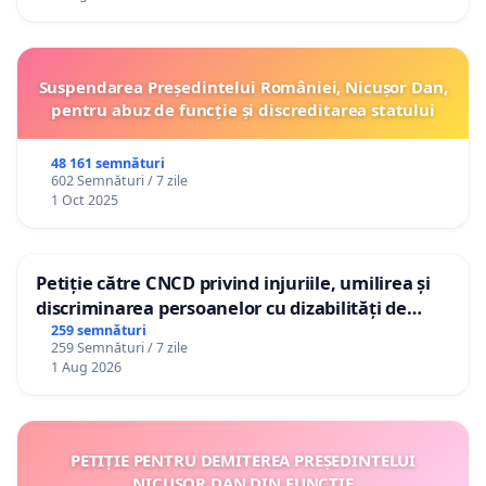
Suspendarea Președintelui României, Nicușor Dan,
pentru abuz de funcție și discreditarea statului
48 161 semnături
602 Semnături / 7 zile
1 Oct 2025
Petiție către CNCD privind injuriile, umilirea și
discriminarea persoanelor cu dizabilități de
către utilizatorul TikTok „Gorici”
259 semnături
259 Semnături / 7 zile
1 Aug 2026
PETIȚIE PENTRU DEMITEREA PREȘEDINTELUI
NICUȘOR DAN DIN FUNCȚIE