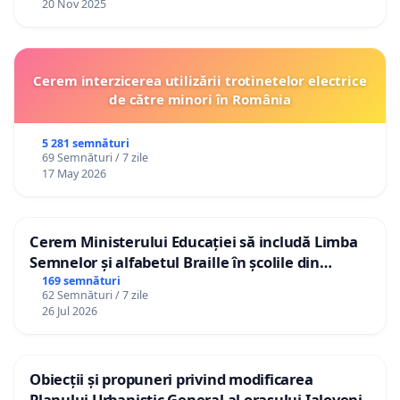
20 Nov 2025
Cerem interzicerea utilizării trotinetelor electrice
de către minori în România
5 281 semnături
69 Semnături / 7 zile
17 May 2026
Cerem Ministerului Educației să includă Limba
Semnelor și alfabetul Braille în școlile din
Republica Moldova!
169 semnături
62 Semnături / 7 zile
26 Jul 2026
Obiecții și propuneri privind modificarea
Planului Urbanistic General al orașului Ialoveni