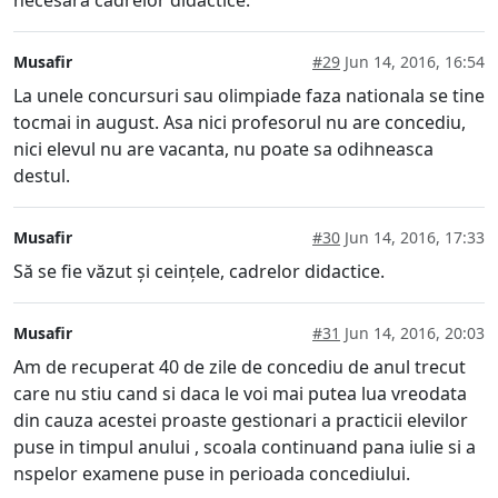
necesară cadrelor didactice.
Musafir
#29
Jun 14, 2016, 16:54
La unele concursuri sau olimpiade faza nationala se tine
tocmai in august. Asa nici profesorul nu are concediu,
nici elevul nu are vacanta, nu poate sa odihneasca
destul.
Musafir
#30
Jun 14, 2016, 17:33
Să se fie văzut și ceințele, cadrelor didactice.
Musafir
#31
Jun 14, 2016, 20:03
Am de recuperat 40 de zile de concediu de anul trecut
care nu stiu cand si daca le voi mai putea lua vreodata
din cauza acestei proaste gestionari a practicii elevilor
puse in timpul anului , scoala continuand pana iulie si a
nspelor examene puse in perioada concediului.