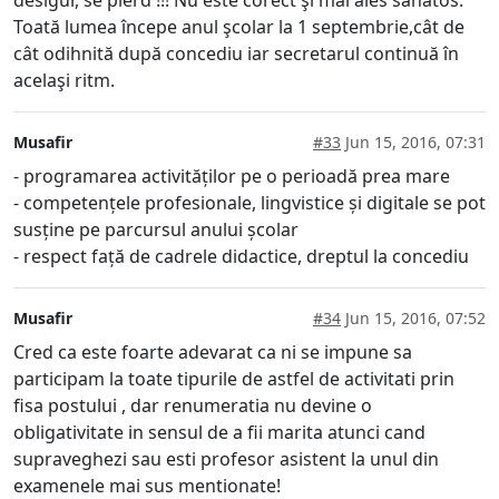
desigur, se pierd !!! Nu este corect şi mai ales sănătos.
Toată lumea începe anul şcolar la 1 septembrie,cât de
cât odihnită după concediu iar secretarul continuă în
acelaşi ritm.
Musafir
#33
Jun 15, 2016, 07:31
- programarea activităților pe o perioadă prea mare
- competențele profesionale, lingvistice și digitale se pot
susține pe parcursul anului școlar
- respect față de cadrele didactice, dreptul la concediu
Musafir
#34
Jun 15, 2016, 07:52
Cred ca este foarte adevarat ca ni se impune sa
participam la toate tipurile de astfel de activitati prin
fisa postului , dar renumeratia nu devine o
obligativitate in sensul de a fii marita atunci cand
supraveghezi sau esti profesor asistent la unul din
examenele mai sus mentionate!