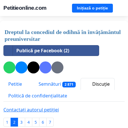
Petitieonline.com
Inițiază o petiție
Dreptul la concediul de odihnă în învățământul
preuniversitar
Publică pe Facebook (2)
Petitie
Semnături
Discuție
2 871
Politică de confidențialitate
Contactați autorul petiției
1
2
3
4
5
6
7