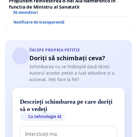
Propunem reinvestirea d-nei Ala Nemerenco in
functia de Ministru al Sanatatii
56 semnături
Notificare de transparență
ÎNCEPE PROPRIA PETIȚIE
Doriți să schimbați ceva?
Schimbarea nu se întâmplă dacă tăceți.
Autorul acestei petiții a luat atitudine și a
acționat. Veți face la fel?
Descrieți schimbarea pe care doriți
să o vedeți
Cu tehnologie AI