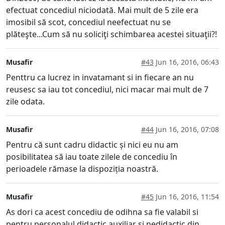
efectuat concediul niciodată. Mai mult de 5 zile era
imosibil să scot, concediul neefectuat nu se
plăteşte...Cum să nu soliciţi schimbarea acestei situaţii?!
Musafir
#43
Jun 16, 2016, 06:43
Penttru ca lucrez in invatamant si in fiecare an nu
reusesc sa iau tot concediul, nici macar mai mult de 7
zile odata.
Musafir
#44
Jun 16, 2016, 07:08
Pentru că sunt cadru didactic și nici eu nu am
posibilitatea să iau toate zilele de concediu în
perioadele rămase la dispoziția noastră.
Musafir
#45
Jun 16, 2016, 11:54
As dori ca acest concediu de odihna sa fie valabil si
pentru personalul didactic auxiliar si nedidactic din