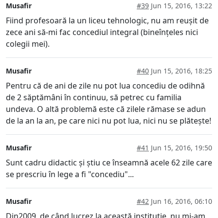
Musafir
#39
Jun 15, 2016, 13:22
Fiind profesoară la un liceu tehnologic, nu am reușit de
zece ani să-mi fac concediul integral (bineînțeles nici
colegii mei).
Musafir
#40
Jun 15, 2016, 18:25
Pentru că de ani de zile nu pot lua concediu de odihnă
de 2 săptămâni în continuu, să petrec cu familia
undeva. O altă problemă este că zilele rămase se adun
de la an la an, pe care nici nu pot lua, nici nu se plătește!
Musafir
#41
Jun 15, 2016, 19:50
Sunt cadru didactic și știu ce înseamnă acele 62 zile care
se prescriu în lege a fi "concediu"...
Musafir
#42
Jun 16, 2016, 06:10
Din2009, de când lucrez la această institutie, nu mi-am