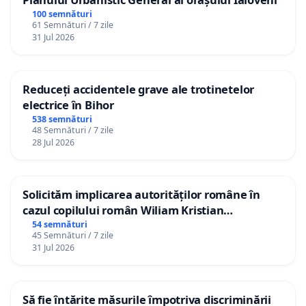
100 semnături
61 Semnături / 7 zile
31 Jul 2026
Reduceți accidentele grave ale trotinetelor
electrice în Bihor
538 semnături
48 Semnături / 7 zile
28 Jul 2026
Solicităm implicarea autorităților române în
cazul copilului român Wiliam Kristian
Gheorghe, aflat în plasament în Danemarca de
54 semnături
45 Semnături / 7 zile
12 ani
31 Jul 2026
Să fie întărite măsurile împotriva discriminării