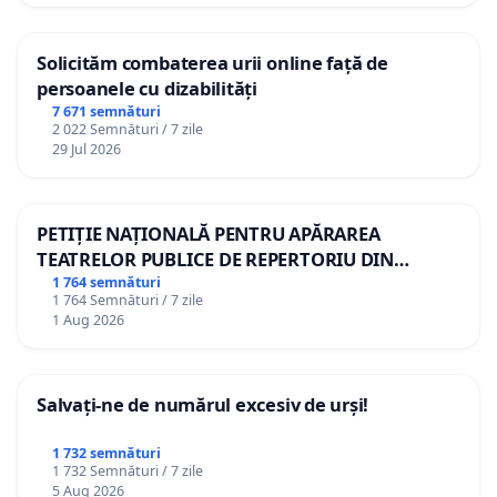
Solicităm combaterea urii online față de
persoanele cu dizabilități
7 671 semnături
2 022 Semnături / 7 zile
29 Jul 2026
PETIȚIE NAȚIONALĂ PENTRU APĂRAREA
TEATRELOR PUBLICE DE REPERTORIU DIN
ROMÂNIA
1 764 semnături
1 764 Semnături / 7 zile
1 Aug 2026
Salvați-ne de numărul excesiv de urși!
1 732 semnături
1 732 Semnături / 7 zile
5 Aug 2026