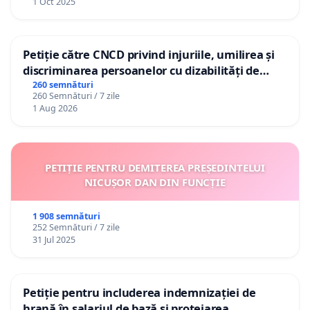
1 Oct 2025
Petiție către CNCD privind injuriile, umilirea și
discriminarea persoanelor cu dizabilități de
către utilizatorul TikTok „Gorici”
260 semnături
260 Semnături / 7 zile
1 Aug 2026
PETIȚIE PENTRU DEMITEREA PREȘEDINTELUI
NICUȘOR DAN DIN FUNCȚIE
1 908 semnături
252 Semnături / 7 zile
31 Jul 2025
Petiție pentru includerea indemnizației de
hrană în salariul de bază și protejarea