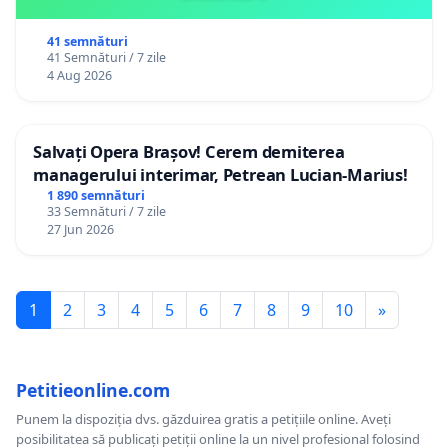
41 semnături
41 Semnături / 7 zile
4 Aug 2026
Salvați Opera Brașov! Cerem demiterea
managerului interimar, Petrean Lucian-Marius!
1 890 semnături
33 Semnături / 7 zile
27 Jun 2026
1
2
3
4
5
6
7
8
9
10
»
Petitieonline.com
Punem la dispoziția dvs. găzduirea gratis a petițiile online. Aveți
posibilitatea să publicați petiții online la un nivel profesional folosind