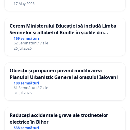
17 May 2026
Cerem Ministerului Educației să includă Limba
Semnelor și alfabetul Braille în școlile din
Republica Moldova!
169 semnături
62 Semnături / 7 zile
26 Jul 2026
Obiecții și propuneri privind modificarea
Planului Urbanistic General al orașului Ialoveni
100 semnături
61 Semnături / 7 zile
31 Jul 2026
Reduceți accidentele grave ale trotinetelor
electrice în Bihor
538 semnături