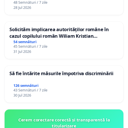
48 Semnături / 7 zile
28 Jul 2026
Solicităm implicarea autorităților române în
cazul copilului român Wiliam Kristian
Gheorghe, aflat în plasament în Danemarca de
54 semnături
45 Semnături / 7 zile
12 ani
31 Jul 2026
Să fie întărite măsurile împotriva discriminării
126 semnături
43 Semnături / 7 zile
30 Jul 2026
Cerem corectare corectă și transparentă la
titularizare