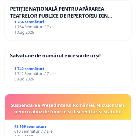
PETIȚIE NAȚIONALĂ PENTRU APĂRAREA
TEATRELOR PUBLICE DE REPERTORIU DIN
ROMÂNIA
1 764 semnături
1 764 Semnături / 7 zile
1 Aug 2026
Salvați-ne de numărul excesiv de urși!
1 742 semnături
1 742 Semnături / 7 zile
5 Aug 2026
Suspendarea Președintelui României, Nicușor Dan,
pentru abuz de funcție și discreditarea statului
48 169 semnături
610 Semnături / 7 zile