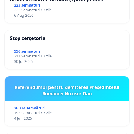
gradațiilor de vechime pentru asistenții
223 semnături
223 Semnături / 7 zile
personali
6 Aug 2026
Stop cerșetoria
556 semnături
211 Semnături / 7 zile
30 Jul 2026
Referendumul pentru demiterea Preşedintelui
României Nicusor Dan
26 734 semnături
192 Semnături / 7 zile
4 Jun 2025