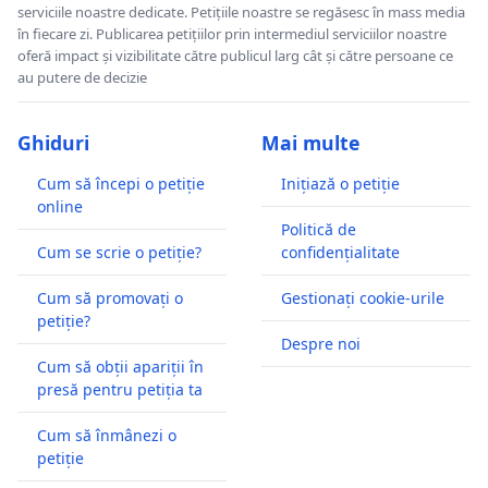
serviciile noastre dedicate. Petițiile noastre se regăsesc în mass media
în fiecare zi. Publicarea petițiilor prin intermediul serviciilor noastre
oferă impact și vizibilitate către publicul larg cât și către persoane ce
au putere de decizie
Ghiduri
Mai multe
Cum să începi o petiție
Inițiază o petiție
online
Politică de
Cum se scrie o petiție?
confidențialitate
Cum să promovați o
Gestionați cookie-urile
petiție?
Despre noi
Cum să obții apariții în
presă pentru petiția ta
Cum să înmânezi o
petiție