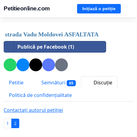
Petitieonline.com
Inițiază o petiție
strada Vadu Moldovei ASFALTATA
Publică pe Facebook (1)
Petitie
Semnături
Discuție
65
Politică de confidențialitate
Contactați autorul petiției
1
2