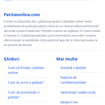
Petitieonline.com
Punem la dispoziția dvs. găzduirea gratis a petițiile online. Aveți
posibilitatea să publicați petiții online la un nivel profesional folosind
serviciile noastre dedicate. Petițiile noastre se regăsesc în mass media
în fiecare zi. Publicarea petițiilor prin intermediul serviciilor noastre
oferă impact și vizibilitate către publicul larg cât și către persoane ce
au putere de decizie
Ghiduri
Mai multe
Cum să începi o petiție
Inițiază o petiție
online
Politică de
Cum se scrie o petiție?
confidențialitate
Cum să promovați o
Gestionați cookie-urile
petiție?
Despre noi