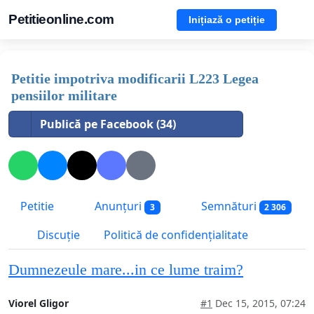
Petitieonline.com
Inițiază o petiție
Petitie impotriva modificarii L223 Legea
pensiilor militare
Publică pe Facebook (34)
Petitie
Anunțuri
Semnături
3
2 306
Discuție
Politică de confidențialitate
Dumnezeule mare...in ce lume traim?
Viorel Gligor
#1
Dec 15, 2015, 07:24