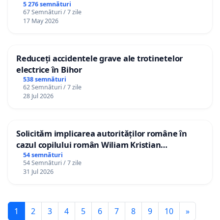
5 276 semnături
67 Semnături / 7 zile
17 May 2026
Reduceți accidentele grave ale trotinetelor
electrice în Bihor
538 semnături
62 Semnături / 7 zile
28 Jul 2026
Solicităm implicarea autorităților române în
cazul copilului român Wiliam Kristian
Gheorghe, aflat în plasament în Danemarca de
54 semnături
54 Semnături / 7 zile
12 ani
31 Jul 2026
1
2
3
4
5
6
7
8
9
10
»