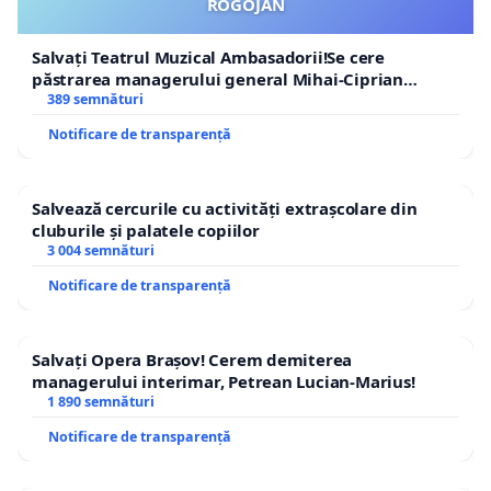
ROGOJAN
Salvați Teatrul Muzical Ambasadorii!Se cere
păstrarea managerului general Mihai-Ciprian
ROGOJAN
389 semnături
Notificare de transparență
Salvează cercurile cu activități extrașcolare din
cluburile și palatele copiilor
3 004 semnături
Notificare de transparență
Salvați Opera Brașov! Cerem demiterea
managerului interimar, Petrean Lucian-Marius!
1 890 semnături
Notificare de transparență