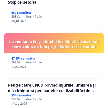
Stop cerșetoria
552 semnături
393 Semnături / 7 zile
30 Jul 2026
Suspendarea Președintelui României, Nicușor Dan,
pentru abuz de funcție și discreditarea statului
47 851 semnături
299 Semnături / 7 zile
1 Oct 2025
Petiție către CNCD privind injuriile, umilirea și
discriminarea persoanelor cu dizabilități de
către utilizatorul TikTok „Gorici”
254 semnături
254 Semnături / 7 zile
1 Aug 2026