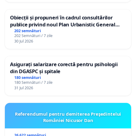
Obiecții și propuneri în cadrul consultărilor
publice privind noul Plan Urbanistic General
(PUG) Ialoveni
202 semnături
202 Semnături / 7 zile
30 Jul 2026
Asigurați salarizare corectă pentru psihologii
din DGASPC și spitale
180 semnături
180 Semnături / 7 zile
31 Jul 2026
Referendumul pentru demiterea Preşedintelui
României Nicusor Dan
26 622 semnături