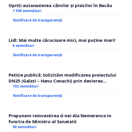
Opriți eutanasierea câinilor și pisicilor în Bacău
1 599 semnături
Notificare de transparență
Lidl: Mai multe cărucioare mici, mai puține mari!
6 semnături
Notificare de transparență
Petiție publică: Solicităm modificarea proiectului
DN25 (Galați – Hanu Conachi) prin devierea
traseului în afara localităților!
102 semnături
Notificare de transparență
Propunem reinvestirea d-nei Ala Nemerenco in
functia de Ministru al Sanatatii
56 semnături