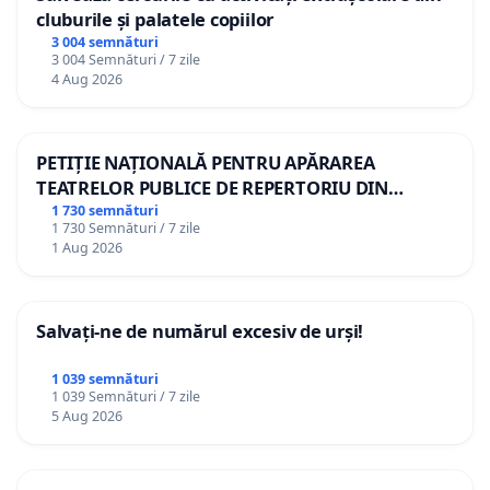
cluburile și palatele copiilor
3 004 semnături
3 004 Semnături / 7 zile
4 Aug 2026
PETIȚIE NAȚIONALĂ PENTRU APĂRAREA
TEATRELOR PUBLICE DE REPERTORIU DIN
ROMÂNIA
1 730 semnături
1 730 Semnături / 7 zile
1 Aug 2026
Salvați-ne de numărul excesiv de urși!
1 039 semnături
1 039 Semnături / 7 zile
5 Aug 2026