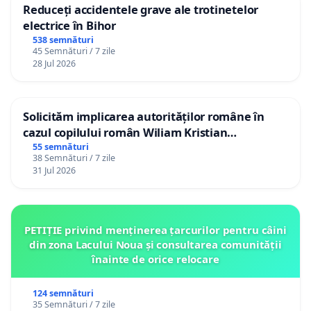
Reduceți accidentele grave ale trotinetelor
electrice în Bihor
538 semnături
45 Semnături / 7 zile
28 Jul 2026
Solicităm implicarea autorităților române în
cazul copilului român Wiliam Kristian
Gheorghe, aflat în plasament în Danemarca de
55 semnături
38 Semnături / 7 zile
12 ani
31 Jul 2026
PETIȚIE privind menținerea țarcurilor pentru câini
din zona Lacului Noua și consultarea comunității
înainte de orice relocare
124 semnături
35 Semnături / 7 zile