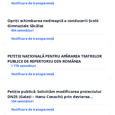
Notificare de transparență
Opriți schimbarea nedreaptă a conducerii Școlii
Gimnaziale Săcălaz
454 semnături
Notificare de transparență
PETIȚIE NAȚIONALĂ PENTRU APĂRAREA TEATRELOR
PUBLICE DE REPERTORIU DIN ROMÂNIA
1 778 semnături
Notificare de transparență
Petiție publică: Solicităm modificarea proiectului
DN25 (Galați – Hanu Conachi) prin devierea
traseului în afara localităților!
104 semnături
Notificare de transparență