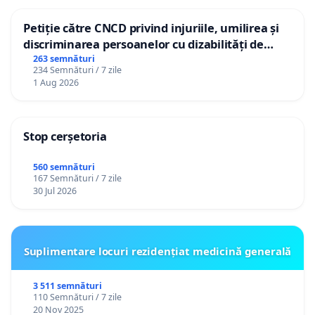
Petiție către CNCD privind injuriile, umilirea și
discriminarea persoanelor cu dizabilități de
către utilizatorul TikTok „Gorici”
263 semnături
234 Semnături / 7 zile
1 Aug 2026
Stop cerșetoria
560 semnături
167 Semnături / 7 zile
30 Jul 2026
Suplimentare locuri rezidențiat medicină generală
3 511 semnături
110 Semnături / 7 zile
20 Nov 2025