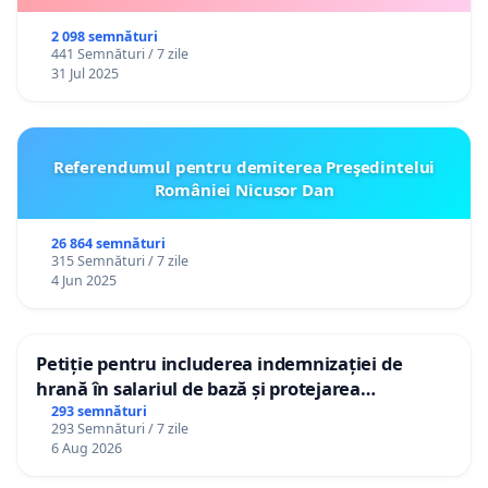
2 098 semnături
441 Semnături / 7 zile
31 Jul 2025
Referendumul pentru demiterea Preşedintelui
României Nicusor Dan
26 864 semnături
315 Semnături / 7 zile
4 Jun 2025
Petiție pentru includerea indemnizației de
hrană în salariul de bază și protejarea
gradațiilor de vechime pentru asistenții
293 semnături
293 Semnături / 7 zile
personali
6 Aug 2026