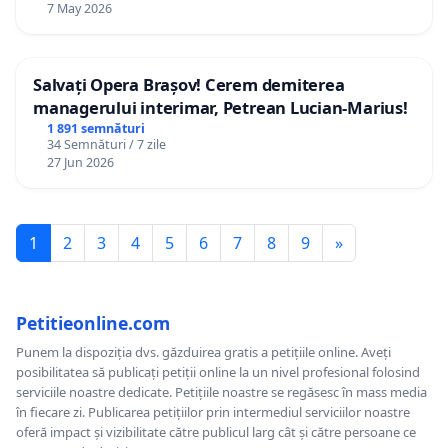
7 May 2026
Salvați Opera Brașov! Cerem demiterea
managerului interimar, Petrean Lucian-Marius!
1 891 semnături
34 Semnături / 7 zile
27 Jun 2026
1
2
3
4
5
6
7
8
9
»
Petitieonline.com
Punem la dispoziția dvs. găzduirea gratis a petițiile online. Aveți
posibilitatea să publicați petiții online la un nivel profesional folosind
serviciile noastre dedicate. Petițiile noastre se regăsesc în mass media
în fiecare zi. Publicarea petițiilor prin intermediul serviciilor noastre
oferă impact și vizibilitate către publicul larg cât și către persoane ce