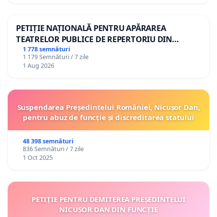
PETIȚIE NAȚIONALĂ PENTRU APĂRAREA
TEATRELOR PUBLICE DE REPERTORIU DIN
ROMÂNIA
1 778 semnături
1 179 Semnături / 7 zile
1 Aug 2026
Suspendarea Președintelui României, Nicușor Dan,
pentru abuz de funcție și discreditarea statului
48 398 semnături
836 Semnături / 7 zile
1 Oct 2025
PETIȚIE PENTRU DEMITEREA PREȘEDINTELUI
NICUȘOR DAN DIN FUNCȚIE