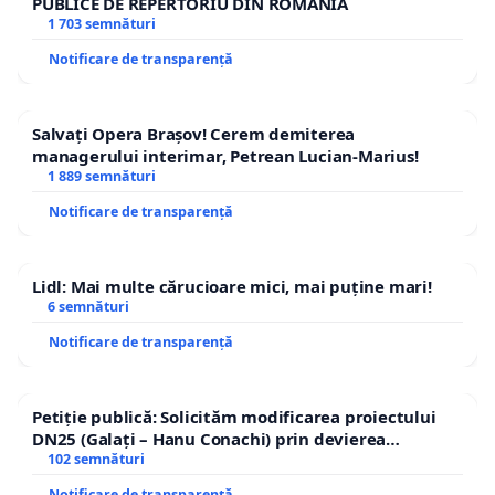
PUBLICE DE REPERTORIU DIN ROMÂNIA
1 703 semnături
Notificare de transparență
Salvați Opera Brașov! Cerem demiterea
managerului interimar, Petrean Lucian-Marius!
1 889 semnături
Notificare de transparență
Lidl: Mai multe cărucioare mici, mai puține mari!
6 semnături
Notificare de transparență
Petiție publică: Solicităm modificarea proiectului
DN25 (Galați – Hanu Conachi) prin devierea
traseului în afara localităților!
102 semnături
Notificare de transparență