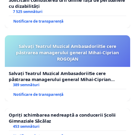
Solicităm combaterea urii online față de persoanele
cu dizabilități
7 525 semnături
Notificare de transparență
Salvați Teatrul Muzical Ambasadorii!Se cere
păstrarea managerului general Mihai-Ciprian
ROGOJAN
Salvați Teatrul Muzical Ambasadorii!Se cere
păstrarea managerului general Mihai-Ciprian
ROGOJAN
389 semnături
Notificare de transparență
Opriți schimbarea nedreaptă a conducerii Școlii
Gimnaziale Săcălaz
453 semnături