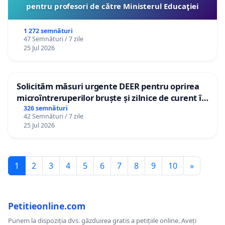
pentru profesori de către Ministerul Educaţiei
1 272 semnături
47 Semnături / 7 zile
25 Jul 2026
Solicităm măsuri urgente DEER pentru oprirea
microîntreruperilor bruște și zilnice de curent în
Sâncraiu de Mureș și Nazna
326 semnături
42 Semnături / 7 zile
25 Jul 2026
1
2
3
4
5
6
7
8
9
10
»
Petitieonline.com
Punem la dispoziția dvs. găzduirea gratis a petițiile online. Aveți