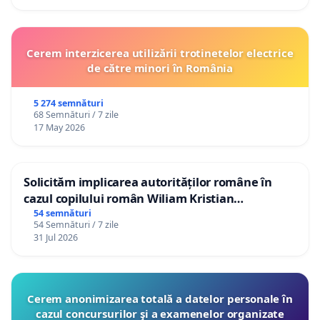
Cerem interzicerea utilizării trotinetelor electrice
de către minori în România
5 274 semnături
68 Semnături / 7 zile
17 May 2026
Solicităm implicarea autorităților române în
cazul copilului român Wiliam Kristian
Gheorghe, aflat în plasament în Danemarca de
54 semnături
54 Semnături / 7 zile
12 ani
31 Jul 2026
Cerem anonimizarea totală a datelor personale în
cazul concursurilor şi a examenelor organizate