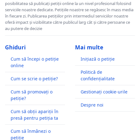
posibilitatea să publicați petiții online la un nivel profesional folosind
serviciile noastre dedicate. Petițiile noastre se regăsesc în mass media
în fiecare zi. Publicarea petițiilor prin intermediul serviciilor noastre
oferă impact și vizibilitate către publicul larg cât și către persoane ce
au putere de decizie
Ghiduri
Mai multe
Cum să începi o petiție
Inițiază o petiție
online
Politică de
Cum se scrie o petiție?
confidențialitate
Cum să promovați o
Gestionați cookie-urile
petiție?
Despre noi
Cum să obții apariții în
presă pentru petiția ta
Cum să înmânezi o
petiție