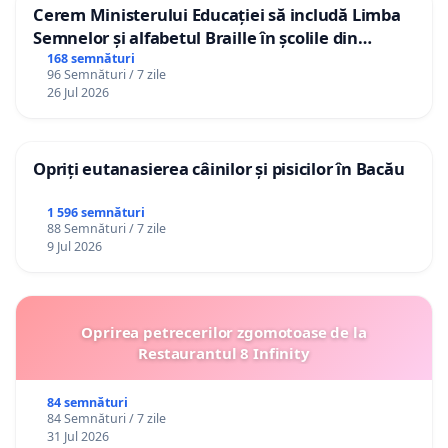
Cerem Ministerului Educației să includă Limba
Semnelor și alfabetul Braille în școlile din
Republica Moldova!
168 semnături
96 Semnături / 7 zile
26 Jul 2026
Opriți eutanasierea câinilor și pisicilor în Bacău
1 596 semnături
88 Semnături / 7 zile
9 Jul 2026
Oprirea petrecerilor zgomotoase de la
Restaurantul 8 Infinity
84 semnături
84 Semnături / 7 zile
31 Jul 2026