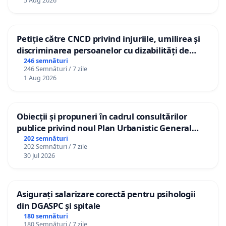
5 Aug 2026
Petiție către CNCD privind injuriile, umilirea și
discriminarea persoanelor cu dizabilități de
către utilizatorul TikTok „Gorici”
246 semnături
246 Semnături / 7 zile
1 Aug 2026
Obiecții și propuneri în cadrul consultărilor
publice privind noul Plan Urbanistic General
(PUG) Ialoveni
202 semnături
202 Semnături / 7 zile
30 Jul 2026
Asigurați salarizare corectă pentru psihologii
din DGASPC și spitale
180 semnături
180 Semnături / 7 zile