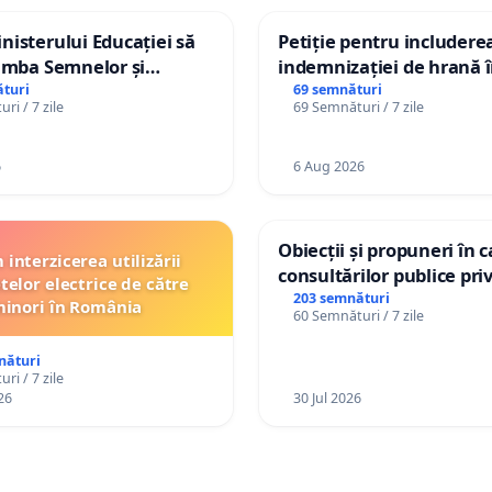
isterului Educației să
Petiție pentru includere
imba Semnelor și
indemnizației de hrană î
Braille în școlile din
de bază și protejarea gra
turi
69 semnături
ri / 7 zile
69 Semnături / 7 zile
a Moldova!
de vechime pentru asiste
personali
6
6 Aug 2026
Obiecții și propuneri în 
interzicerea utilizării
consultărilor publice pri
telor electrice de către
Plan Urbanistic General 
203 semnături
inori în România
60 Semnături / 7 zile
Ialoveni
nături
ri / 7 zile
26
30 Jul 2026