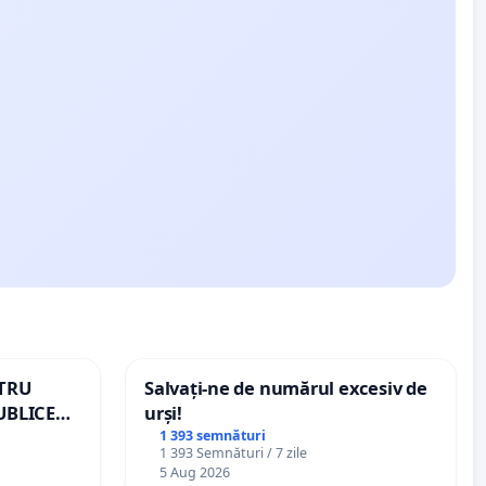
NTRU
Salvați-ne de numărul excesiv de
UBLICE
urși!
MÂNIA
1 393 semnături
1 393 Semnături / 7 zile
5 Aug 2026