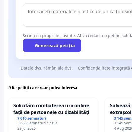
Scrieți cu propriile cuvinte. AI va redacta o petiție soli
Generează petiția
Datele dvs. rămân ale dvs.
Confidențialitate integrată 
Alte petiții care v-ar putea interesa
Solicităm combaterea urii online
Salvează c
față de persoanele cu dizabilități
extrașcol
palatele c
7 610 semnături
3 145 sem
3 688 Semnături / 7 zile
3 145 Semn
29 Jul 2026
4 Aug 202