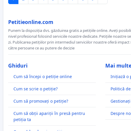
Petitieonline.com
Punem la dispoziția dvs. găzduirea gratis a petițiile online. Aveți posibili
nivel profesional folosind serviciile noastre dedicate. Petițiile noastre 
zi. Publicarea petițiilor prin intermediul serviciilor noastre oferă impact și
către persoane ce au putere de decizie
Ghiduri
Mai mult
Cum să începi o petiție online
Inițiază o 
Cum se scrie o petiție?
Politică de
Cum să promovați o petiție?
Gestionați
Cum să obții apariții în presă pentru
Despre no
petiția ta