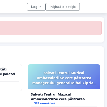
Log in
Inițiază o petiție
tăți
Salvați Teatrul Muzical
și palatele
Ambasadorii!Se cere păstrarea
managerului general Mihai-Ciprian
ROGOJAN
Salvați Teatrul Muzical
Ambasadorii!Se cere păstrarea
managerului general Mihai-Ciprian
389 semnături