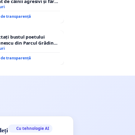
 de câinii agresivi și fără
n comuna Tunari
uri
e de transparență
tați bustul poetului
nescu din Parcul Grădina
op cenzurii culturale!
uri
e de transparență
Cu tehnologie AI
deți