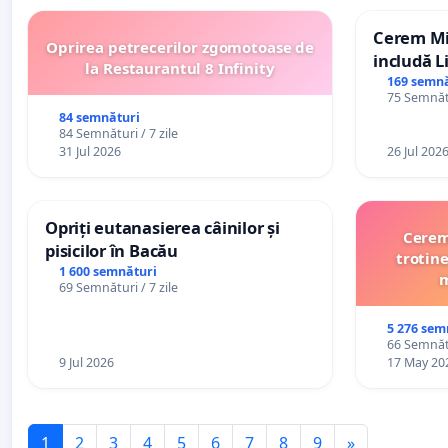
Cerem Min
Oprirea petrecerilor zgomotoase de
includă L
la Restaurantul 8 Infinity
alfabetul 
169 semnă
75 Semnătu
Republic
84 semnături
84 Semnături / 7 zile
31 Jul 2026
26 Jul 202
Opriți eutanasierea câinilor și
Cerem 
pisicilor în Bacău
trotine
1 600 semnături
m
69 Semnături / 7 zile
5 276 sem
66 Semnătu
9 Jul 2026
17 May 20
1
2
3
4
5
6
7
8
9
»