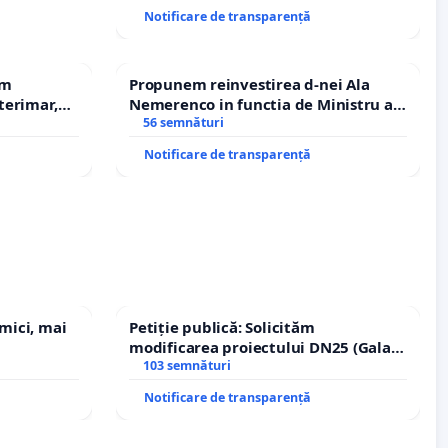
ROGOJAN
Notificare de transparență
em
Propunem reinvestirea d-nei Ala
terimar,
Nemerenco in functia de Ministru al
Sanatatii
56 semnături
Notificare de transparență
 mici, mai
Petiție publică: Solicităm
modificarea proiectului DN25 (Galați
– Hanu Conachi) prin devierea
103 semnături
traseului în afara localităților!
Notificare de transparență