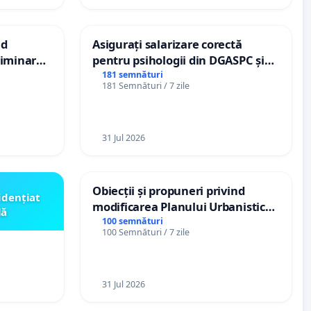
nd
Asigurați salarizare corectă
criminarea
pentru psihologii din DGASPC și
ți de
spitale
181 semnături
181 Semnături / 7 zile
„Gorici”
31 Jul 2026
Obiecții și propuneri privind
idențiat
modificarea Planului Urbanistic
lă
General al orașului Ialoveni
100 semnături
100 Semnături / 7 zile
31 Jul 2026