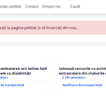
ește) petițiile
Contact
Despre noi
Caută
i la pagina petiției și să încercați din nou.
combaterea urii online față
Salvează cercurile cu activi
ele cu dizabilități
extrașcolare din cluburile 
nături
copiilor
3 145 semnături
e de transparență
Notificare de transparență