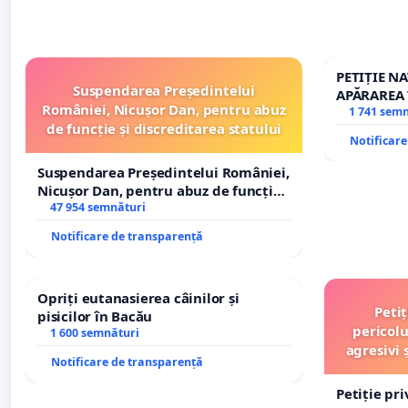
PETIȚIE N
Suspendarea Președintelui
APĂRAREA 
României, Nicușor Dan, pentru abuz
REPERTOR
1 741 sem
de funcție și discreditarea statului
Notificar
Suspendarea Președintelui României,
Nicușor Dan, pentru abuz de funcție
și discreditarea statului
47 954 semnături
Notificare de transparență
Opriți eutanasierea câinilor și
Peti
pisicilor în Bacău
pericolu
1 600 semnături
agresivi 
Notificare de transparență
Petiție pr