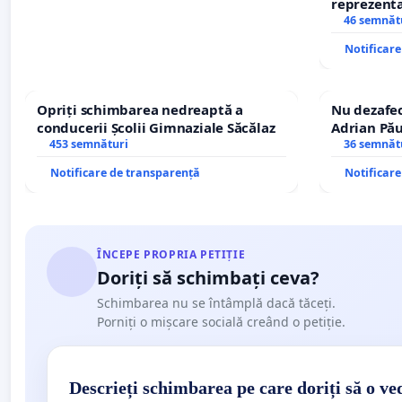
reprezentat
stăpân di
46 semnăt
Notificar
Opriți schimbarea nedreaptă a
Nu dezafec
conducerii Școlii Gimnaziale Săcălaz
Adrian Pău
453 semnături
Icoanei! St
36 semnăt
Notificare de transparență
Notificar
ÎNCEPE PROPRIA PETIȚIE
Doriți să schimbați ceva?
Schimbarea nu se întâmplă dacă tăceți.
Porniți o mișcare socială creând o petiție.
Descrieți schimbarea pe care doriți să o ve