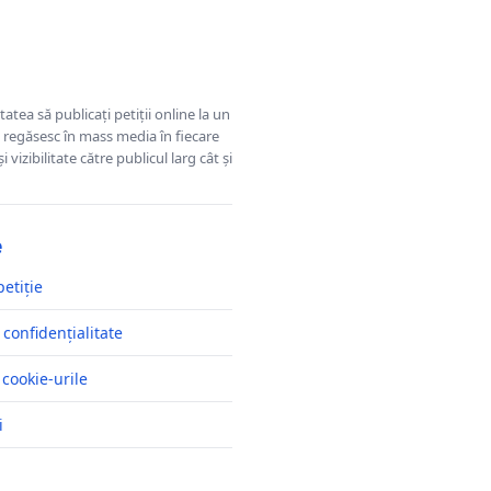
tatea să publicați petiții online la un
se regăsesc în mass media în fiecare
 vizibilitate către publicul larg cât și
e
petiție
 confidențialitate
 cookie-urile
i