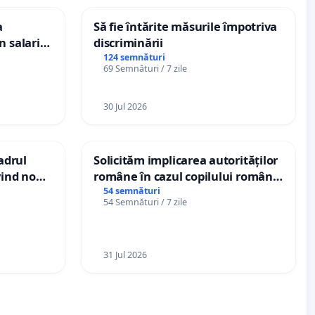
a
Să fie întărite măsurile împotriva
n salariul
discriminării
dațiilor
124 semnături
69 Semnături / 7 zile
nții
30 Jul 2026
cadrul
Solicităm implicarea autorităților
vind noul
române în cazul copilului român
(PUG)
Wiliam Kristian Gheorghe, aflat în
54 semnături
54 Semnături / 7 zile
plasament în Danemarca de 12
ani
31 Jul 2026