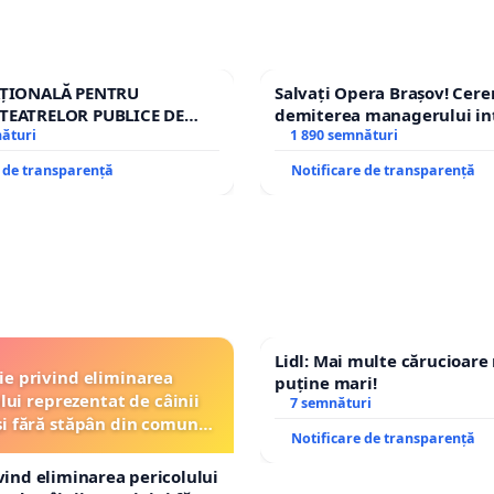
AȚIONALĂ PENTRU
Salvați Opera Brașov! Cer
TEATRELOR PUBLICE DE
demiterea managerului in
IU DIN ROMÂNIA
nături
Petrean Lucian-Marius!
1 890 semnături
e de transparență
Notificare de transparență
Lidl: Mai multe cărucioare
ție privind eliminarea
puține mari!
lui reprezentat de câinii
7 semnături
și fără stăpân din comuna
Notificare de transparență
Tunari
ivind eliminarea pericolului