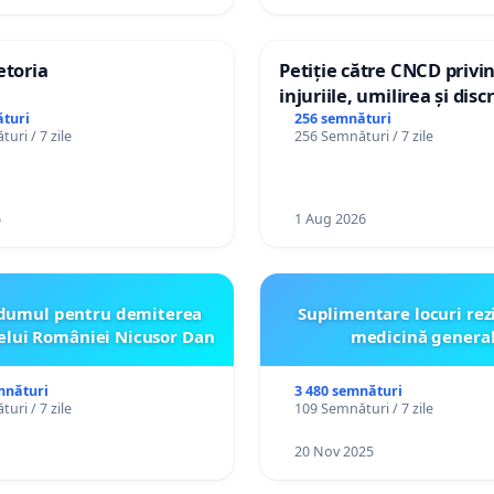
etoria
Petiție către CNCD privi
injuriile, umilirea și dis
persoanelor cu dizabilită
turi
256 semnături
uri / 7 zile
256 Semnături / 7 zile
către utilizatorul TikTok 
6
1 Aug 2026
dumul pentru demiterea
Suplimentare locuri rez
elui României Nicusor Dan
medicină genera
mnături
3 480 semnături
uri / 7 zile
109 Semnături / 7 zile
20 Nov 2025