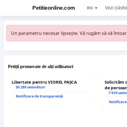
Petitieonline.com
Vezi (răsfoi
RO ▼
Un parametru necesar lipsește. Vă rugăm să vă întoarceț
Petiții promovate de alți utilizatori
Libertate pentru VIOREL PAȘCA
Solicităm 
30 289 semnături
de persoan
7 610 sem
Notificare de transparență
Notificar