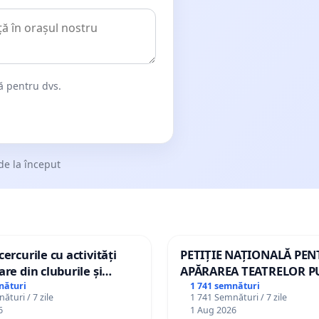
dă pentru dvs.
de la început
ercurile cu activități
PETIȚIE NAȚIONALĂ PE
are din cluburile și
APĂRAREA TEATRELOR P
opiilor
DE REPERTORIU DIN RO
nături
1 741 semnături
ături / 7 zile
1 741 Semnături / 7 zile
6
1 Aug 2026