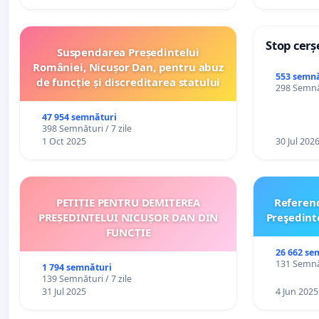
Stop cerș
Suspendarea Președintelui
României, Nicușor Dan, pentru abuz
553 semnă
de funcție și discreditarea statului
298 Semnăt
47 954 semnături
398 Semnături / 7 zile
1 Oct 2025
30 Jul 202
PETIȚIE PENTRU DEMITEREA
Referen
PREȘEDINTELUI NICUȘOR DAN DIN
Preşedint
FUNCȚIE
26 662 se
131 Semnăt
1 794 semnături
139 Semnături / 7 zile
31 Jul 2025
4 Jun 2025