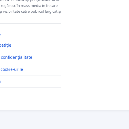
se regăsesc în mass media în fiecare
 vizibilitate către publicul larg cât și
e
petiție
 confidențialitate
 cookie-urile
i