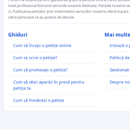
nivel profesional folosind serviciile noastre dedicate. Petițiile noastre 
zi. Publicarea petițiilor prin intermediul serviciilor noastre oferă impact și
către persoane ce au putere de decizie
Ghiduri
Mai mult
Cum să începi o petiție online
Inițiază o 
Cum se scrie o petiție?
Politică de
Cum să promovați o petiție?
Gestionați
Cum să obții apariții în presă pentru
Despre no
petiția ta
Cum să înmânezi o petiție