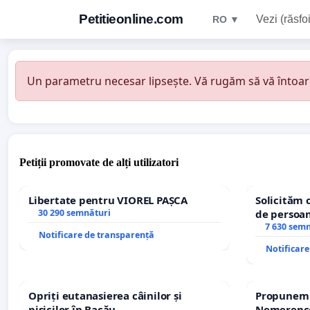
Petitieonline.com
Vezi (răsfoi
RO ▼
Un parametru necesar lipsește. Vă rugăm să vă întoarceț
Petiții promovate de alți utilizatori
Libertate pentru VIOREL PAȘCA
Solicităm 
30 290 semnături
de persoan
7 630 sem
Notificare de transparență
Notificar
Opriți eutanasierea câinilor și
Propunem r
pisicilor în Bacău
Nemerenco 