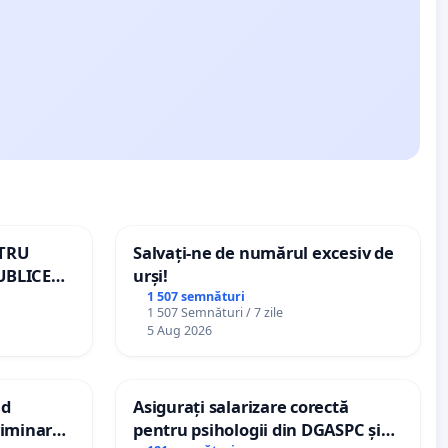
NTRU
Salvați-ne de numărul excesiv de
UBLICE
urși!
MÂNIA
1 507 semnături
1 507 Semnături / 7 zile
5 Aug 2026
nd
Asigurați salarizare corectă
criminarea
pentru psihologii din DGASPC și