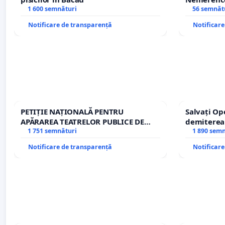
1 600 semnături
Sanatatii
56 semnăt
Notificare de transparență
Notificar
PETIȚIE NAȚIONALĂ PENTRU
Salvați Op
APĂRAREA TEATRELOR PUBLICE DE
demiterea
REPERTORIU DIN ROMÂNIA
1 751 semnături
Petrean Lu
1 890 sem
Notificare de transparență
Notificar