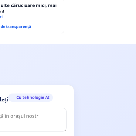
multe cărucioare mici, mai
i!
ri
e de transparență
Cu tehnologie AI
deți