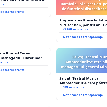
României, Nicușor Dan, p
uri
de funcție și discreditare
e de transparență
Suspendarea Președintelui
Nicușor Dan, pentru abuz d
și discreditarea statului
47 990 semnături
Notificare de transparență
era Brașov! Cerem
Salvați Teatrul Muz
 managerului interimar,
Ambasadorii!Se cere pă
cian-Marius!
nături
managerului general Mih
e de transparență
ROGOJAN
Salvați Teatrul Muzical
Ambasadorii!Se cere păstr
managerului general Miha
389 semnături
ROGOJAN
Notificare de transparență