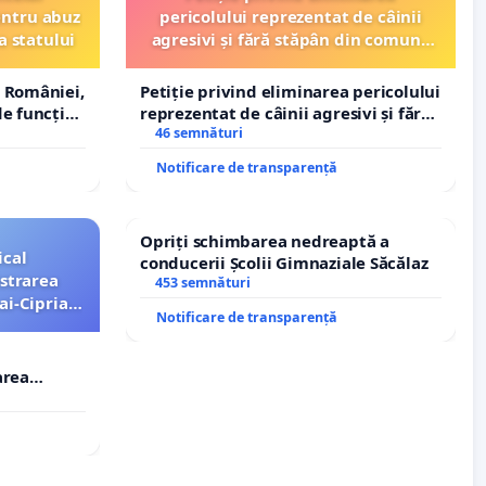
entru abuz
pericolului reprezentat de câinii
a statului
agresivi și fără stăpân din comuna
Tunari
 României,
Petiție privind eliminarea pericolului
e funcție
reprezentat de câinii agresivi și fără
stăpân din comuna Tunari
46 semnături
Notificare de transparență
Opriți schimbarea nedreaptă a
ical
conducerii Școlii Gimnaziale Săcălaz
strarea
453 semnături
ai-Ciprian
Notificare de transparență
area
i-Ciprian