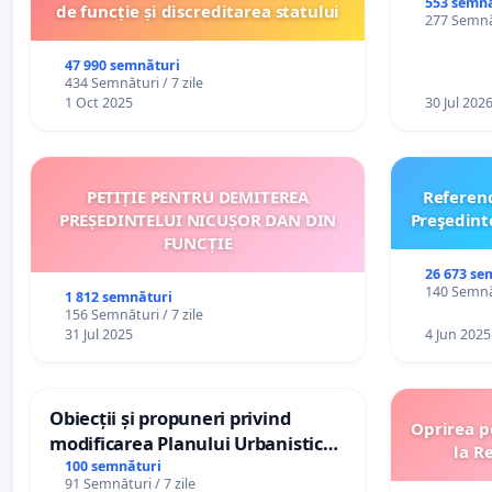
553 semnă
de funcție și discreditarea statului
277 Semnăt
47 990 semnături
434 Semnături / 7 zile
1 Oct 2025
30 Jul 202
PETIȚIE PENTRU DEMITEREA
Referen
PREȘEDINTELUI NICUȘOR DAN DIN
Preşedint
FUNCȚIE
26 673 se
140 Semnăt
1 812 semnături
156 Semnături / 7 zile
31 Jul 2025
4 Jun 2025
Obiecții și propuneri privind
Oprirea p
modificarea Planului Urbanistic
la R
General al orașului Ialoveni
100 semnături
91 Semnături / 7 zile