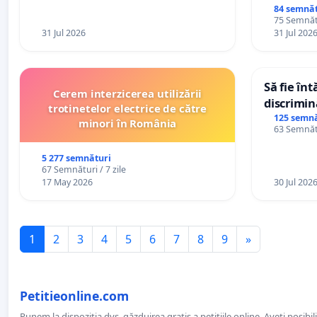
84 semnăt
75 Semnătu
31 Jul 2026
31 Jul 202
Să fie în
Cerem interzicerea utilizării
discrimin
trotinetelor electrice de către
125 semnă
minori în România
63 Semnătu
5 277 semnături
67 Semnături / 7 zile
17 May 2026
30 Jul 202
1
2
3
4
5
6
7
8
9
»
Petitieonline.com
Punem la dispoziția dvs. găzduirea gratis a petițiile online. Aveți posibili