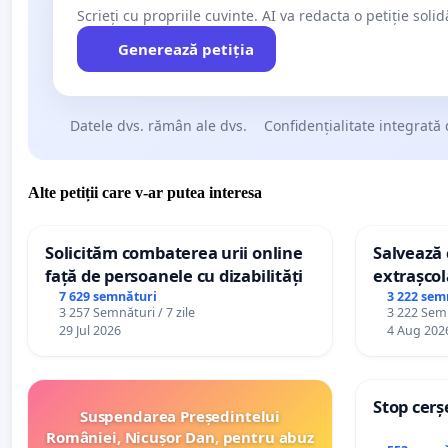
Scrieți cu propriile cuvinte. AI va redacta o petiție soli
Generează petiția
Datele dvs. rămân ale dvs.
Confidențialitate integrată 
Alte petiții care v-ar putea interesa
Solicităm combaterea urii online
Salvează c
față de persoanele cu dizabilități
extrașcol
palatele c
7 629 semnături
3 222 sem
3 257 Semnături / 7 zile
3 222 Semn
29 Jul 2026
4 Aug 202
Stop cerș
Suspendarea Președintelui
României, Nicușor Dan, pentru abuz