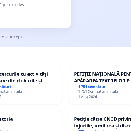
dă pentru dvs.
de la început
ercurile cu activități
PETIȚIE NAȚIONALĂ PE
are din cluburile și
APĂRAREA TEATRELOR P
opiilor
DE REPERTORIU DIN RO
nături
1 751 semnături
ături / 7 zile
1 751 Semnături / 7 zile
6
1 Aug 2026
etoria
Petiție către CNCD privi
injuriile, umilirea și dis