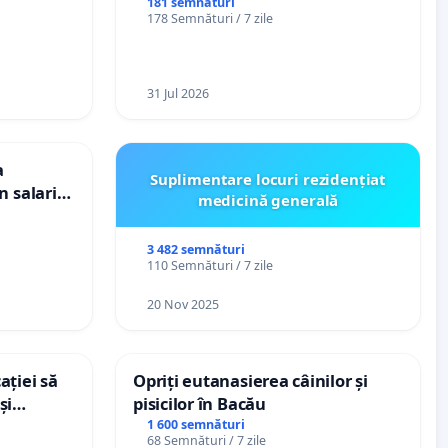
ți de
spitale
181 semnături
178 Semnături / 7 zile
„Gorici”
31 Jul 2026
a
Suplimentare locuri rezidențiat
n salariul
medicină generală
dațiilor
nții
3 482 semnături
110 Semnături / 7 zile
20 Nov 2025
ației să
Opriți eutanasierea câinilor și
și
pisicilor în Bacău
e din
1 600 semnături
68 Semnături / 7 zile