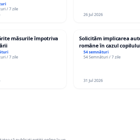
Republica Moldova!
uri
ri / 7 zile
6
26 Jul 2026
tărite măsurile împotriva
Solicităm implicarea auto
ării
române în cazul copilul
Wiliam Kristian Gheorghe
turi
54 semnături
ri / 7 zile
54 Semnături / 7 zile
plasament în Danemarca
ani
6
31 Jul 2026
tatea să publicați petiții online la un