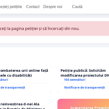
ește) petițiile
Contact
Despre noi
Caută
i la pagina petiției și să încercați din nou.
combaterea urii online față
Petiție publică: Solicităm
ele cu dizabilități
modificarea proiectului DN
nături
– Hanu Conachi) prin devi
103 semnături
traseului în afara localități
e de transparență
Notificare de transparență
einvestirea d-nei Ala
Suspendarea Președi
in functia de Ministru al