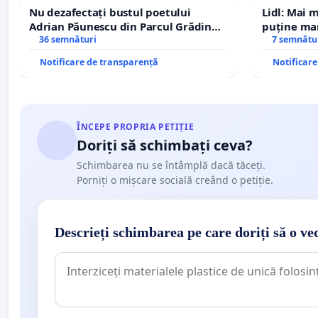
Nu dezafectați bustul poetului
Lidl: Mai 
Adrian Păunescu din Parcul Grădina
puține mar
Icoanei! Stop cenzurii culturale!
36 semnături
7 semnătu
Notificare de transparență
Notificar
ÎNCEPE PROPRIA PETIȚIE
Doriți să schimbați ceva?
Schimbarea nu se întâmplă dacă tăceți.
Porniți o mișcare socială creând o petiție.
Descrieți schimbarea pe care doriți să o ve