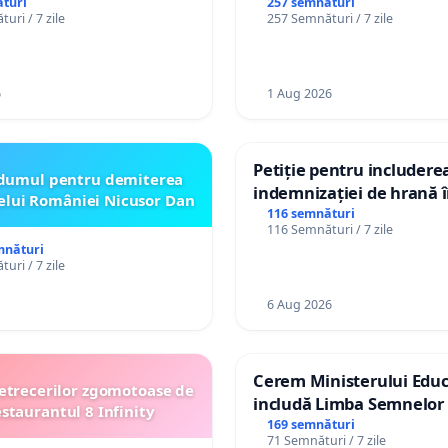
persoanelor cu dizabilită
turi
257 semnături
uri / 7 zile
257 Semnături / 7 zile
către utilizatorul TikTok 
6
1 Aug 2026
Petiție pentru includere
dumul pentru demiterea
indemnizației de hrană î
elui României Nicusor Dan
de bază și protejarea gra
116 semnături
116 Semnături / 7 zile
de vechime pentru asiste
mnături
personali
uri / 7 zile
6 Aug 2026
Cerem Ministerului Educ
etrecerilor zgomotoase de
includă Limba Semnelor 
estaurantul 8 Infinity
alfabetul Braille în școlil
169 semnături
71 Semnături / 7 zile