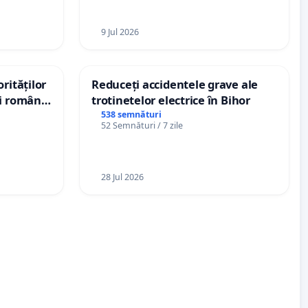
9 Jul 2026
rităților
Reduceți accidentele grave ale
ui român
trotinetelor electrice în Bihor
, aflat în
538 semnături
52 Semnături / 7 zile
 de 12
28 Jul 2026