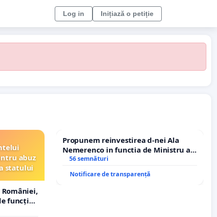
Log in
Inițiază o petiție
Propunem reinvestirea d-nei Ala
ntelui
Nemerenco in functia de Ministru al
entru abuz
Sanatatii
56 semnături
a statului
Notificare de transparență
 României,
e funcție