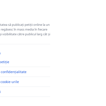
tatea să publicați petiții online la un
se regăsesc în mass media în fiecare
 vizibilitate către publicul larg cât și
e
petiție
 confidențialitate
 cookie-urile
i