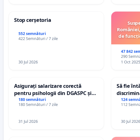
Stop cerșetoria
Suspe
României,
552 semnături
de funcți
422 Semnături / 7 zile
47 842 se
290 Semnăt
30 Jul 2026
1 Oct 202
Asigurați salarizare corectă
Să fie în
pentru psihologii din DGASPC și
discrimin
spitale
180 semnături
124 semnă
180 Semnături / 7 zile
112 Semnăt
31 Jul 2026
30 Jul 202