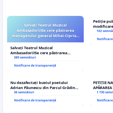
Petiție pub
Salvați Teatrul Muzical
modificare
Ambasadorii!Se cere păstrarea
– Hanu Con
102 semnă
managerului general Mihai-Ciprian
traseului î
Notificar
ROGOJAN
Salvați Teatrul Muzical
Ambasadorii!Se cere păstrarea
managerului general Mihai-Ciprian
389 semnături
ROGOJAN
Notificare de transparență
Nu dezafectați bustul poetului
PETIȚIE N
Adrian Păunescu din Parcul Grădina
APĂRAREA 
Icoanei! Stop cenzurii culturale!
36 semnături
REPERTOR
1 730 sem
Notificare de transparență
Notificar