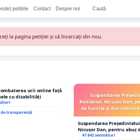
ește) petițiile
Contact
Despre noi
Caută
i la pagina petiției și să încercați din nou.
combaterea urii online față
Suspendarea Președi
ele cu dizabilități
României, Nicușor Dan, p
nături
de funcție și discreditare
e de transparență
Suspendarea Președintelui
Nicușor Dan, pentru abuz d
și discreditarea statului
47 842 semnături