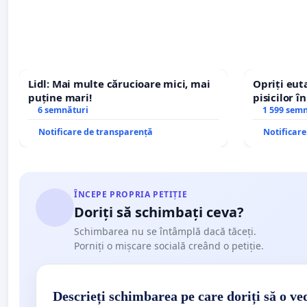
Lidl: Mai multe cărucioare mici, mai
Opriți euta
puține mari!
pisicilor î
6 semnături
1 599 sem
Notificare de transparență
Notificar
ÎNCEPE PROPRIA PETIȚIE
Doriți să schimbați ceva?
Schimbarea nu se întâmplă dacă tăceți.
Porniți o mișcare socială creând o petiție.
Descrieți schimbarea pe care doriți să o ve