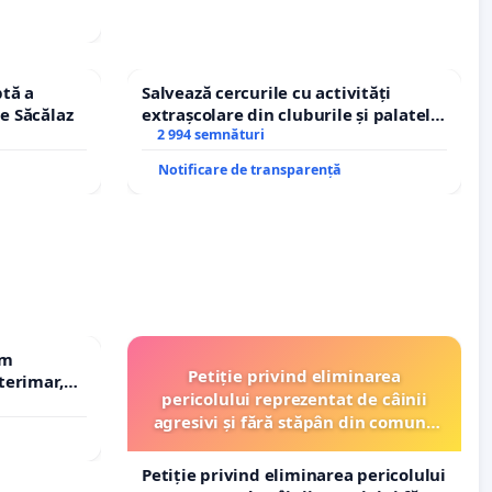
tă a
Salvează cercurile cu activități
le Săcălaz
extrașcolare din cluburile și palatele
copiilor
2 994 semnături
Notificare de transparență
em
Petiție privind eliminarea
terimar,
pericolului reprezentat de câinii
agresivi și fără stăpân din comuna
Tunari
Petiție privind eliminarea pericolului