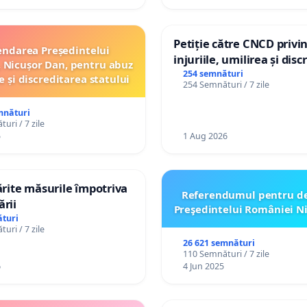
Petiție către CNCD privi
ndarea Președintelui
injuriile, umilirea și dis
 Nicușor Dan, pentru abuz
persoanelor cu dizabilită
254 semnături
e și discreditarea statului
254 Semnături / 7 zile
către utilizatorul TikTok 
mnături
uri / 7 zile
5
1 Aug 2026
tărite măsurile împotriva
Referendumul pentru d
ării
Preşedintelui României N
turi
uri / 7 zile
26 621 semnături
110 Semnături / 7 zile
6
4 Jun 2025