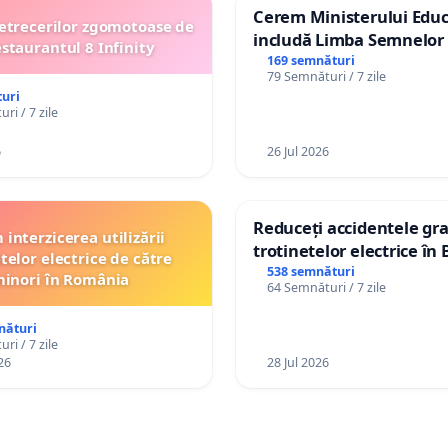
Cerem Ministerului Educ
etrecerilor zgomotoase de
includă Limba Semnelor 
estaurantul 8 Infinity
alfabetul Braille în școlil
169 semnături
79 Semnături / 7 zile
Republica Moldova!
uri
ri / 7 zile
6
26 Jul 2026
Reduceți accidentele gra
interzicerea utilizării
trotinetelor electrice în 
telor electrice de către
538 semnături
inori în România
64 Semnături / 7 zile
nături
ri / 7 zile
26
28 Jul 2026