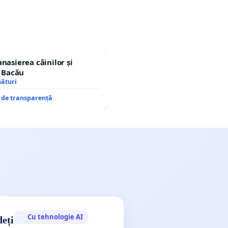
nasierea câinilor și
n Bacău
nături
e de transparență
Cu tehnologie AI
deți