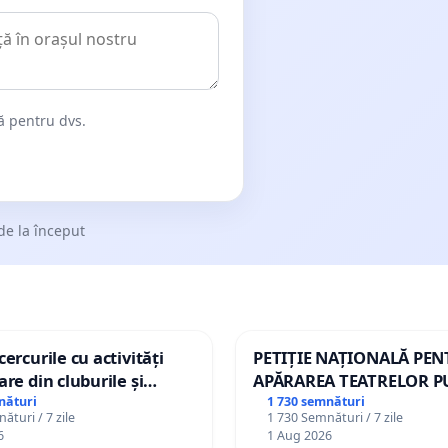
dă pentru dvs.
de la început
ercurile cu activități
PETIȚIE NAȚIONALĂ PE
are din cluburile și
APĂRAREA TEATRELOR P
opiilor
DE REPERTORIU DIN RO
nături
1 730 semnături
ături / 7 zile
1 730 Semnături / 7 zile
6
1 Aug 2026