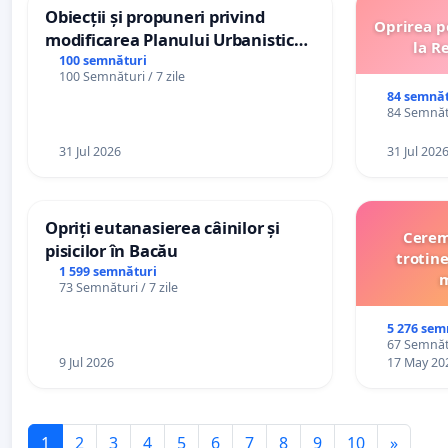
Obiecții și propuneri privind
Oprirea p
modificarea Planului Urbanistic
la R
General al orașului Ialoveni
100 semnături
100 Semnături / 7 zile
84 semnăt
84 Semnătu
31 Jul 2026
31 Jul 202
Opriți eutanasierea câinilor și
Cerem 
pisicilor în Bacău
trotine
1 599 semnături
m
73 Semnături / 7 zile
5 276 sem
67 Semnătu
9 Jul 2026
17 May 20
1
2
3
4
5
6
7
8
9
10
»