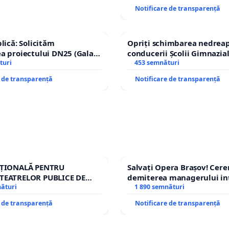
Notificare de transparență
lică: Solicităm
Opriți schimbarea nedreap
a proiectului DN25 (Galați
conducerii Școlii Gimnazia
achi) prin devierea
turi
453 semnături
n afara localităților!
e de transparență
Notificare de transparență
AȚIONALĂ PENTRU
Salvați Opera Brașov! Cer
TEATRELOR PUBLICE DE
demiterea managerului in
IU DIN ROMÂNIA
nături
Petrean Lucian-Marius!
1 890 semnături
e de transparență
Notificare de transparență