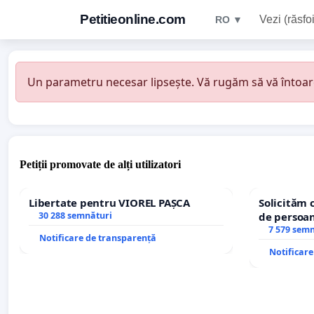
Petitieonline.com
Vezi (răsfoi
RO ▼
Un parametru necesar lipsește. Vă rugăm să vă întoarceț
Petiții promovate de alți utilizatori
Libertate pentru VIOREL PAȘCA
Solicităm 
30 288 semnături
de persoan
7 579 sem
Notificare de transparență
Notificar