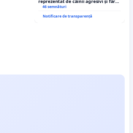
reprezentat de câinii agresivi și fără
stăpân din comuna Tunari
46 semnături
Notificare de transparență