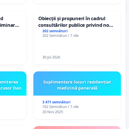
nd
Obiecții și propuneri în cadrul
criminarea
consultărilor publice privind noul
ți de
Plan Urbanistic General (PUG)
202 semnături
202 Semnături / 7 zile
„Gorici”
Ialoveni
30 Jul 2026
emiterea
Suplimentare locuri rezidențiat
icusor Dan
medicină generală
3 471 semnături
102 Semnături / 7 zile
20 Nov 2025