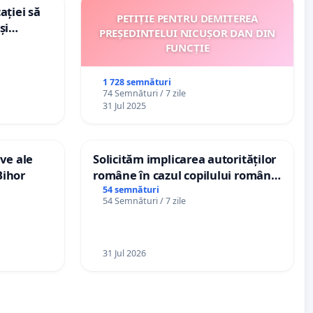
ației să
PETIȚIE PENTRU DEMITEREA
și
PREȘEDINTELUI NICUȘOR DAN DIN
e din
FUNCȚIE
1 728 semnături
74 Semnături / 7 zile
31 Jul 2025
ve ale
Solicităm implicarea autorităților
Bihor
române în cazul copilului român
Wiliam Kristian Gheorghe, aflat în
54 semnături
54 Semnături / 7 zile
plasament în Danemarca de 12
ani
31 Jul 2026