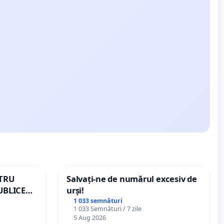
NTRU
Salvați-ne de numărul excesiv de
UBLICE
urși!
MÂNIA
1 033 semnături
1 033 Semnături / 7 zile
5 Aug 2026