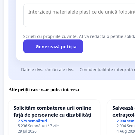
Scrieți cu propriile cuvinte. AI va redacta o petiție soli
Generează petiția
Datele dvs. rămân ale dvs.
Confidențialitate integrată 
Alte petiții care v-ar putea interesa
Solicităm combaterea urii online
Salvează c
față de persoanele cu dizabilități
extrașcol
palatele c
7 579 semnături
2 994 sem
5 236 Semnături / 7 zile
2 994 Semn
29 Jul 2026
4 Aug 202