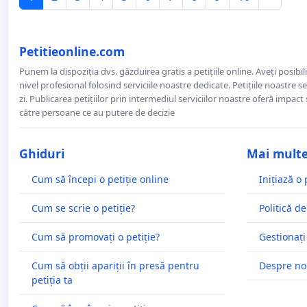
Petitieonline.com
Punem la dispoziția dvs. găzduirea gratis a petițiile online. Aveți posibili
nivel profesional folosind serviciile noastre dedicate. Petițiile noastre 
zi. Publicarea petițiilor prin intermediul serviciilor noastre oferă impact și
către persoane ce au putere de decizie
Ghiduri
Mai mult
Cum să începi o petiție online
Inițiază o 
Cum se scrie o petiție?
Politică de
Cum să promovați o petiție?
Gestionați
Cum să obții apariții în presă pentru
Despre no
petiția ta