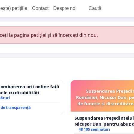
ește) petițiile
Contact
Despre noi
Caută
i la pagina petiției și să încercați din nou.
combaterea urii online față
Suspendarea Președi
ele cu dizabilități
României, Nicușor Dan, p
nături
de funcție și discreditare
e de transparență
Suspendarea Președintelui
Nicușor Dan, pentru abuz d
și discreditarea statului
48 105 semnături