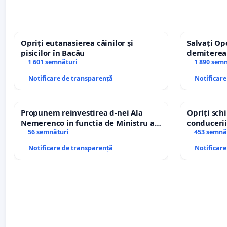
Opriți eutanasierea câinilor și
Salvați Op
pisicilor în Bacău
demiterea
1 601 semnături
Petrean Lu
1 890 sem
Notificare de transparență
Notificar
Propunem reinvestirea d-nei Ala
Opriți sc
Nemerenco in functia de Ministru al
conducerii
Sanatatii
56 semnături
453 semnă
Notificare de transparență
Notificar