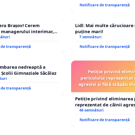
Notificare de transparență
era Brașov! Cerem
Lidl: Mai multe cărucioare
 managerului interimar,
puține mari!
cian-Marius!
nături
7 semnături
e de transparență
Notificare de transparență
himbarea nedreaptă a
Petiție privind elimi
 Școlii Gimnaziale Săcălaz
pericolului reprezentat 
turi
agresivi și fără stăpân 
e de transparență
Tunari
Petiție privind eliminarea 
reprezentat de câinii agresi
stăpân din comuna Tunari
46 semnături
Notificare de transparență