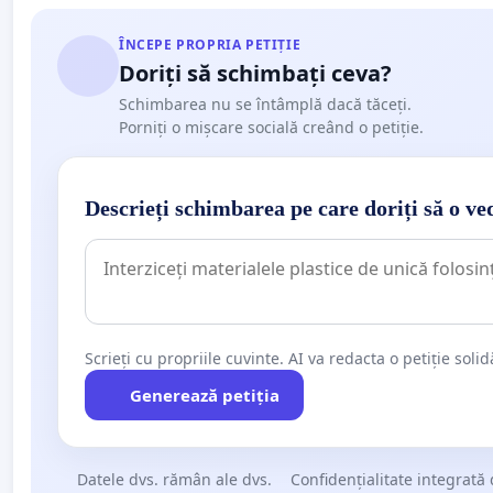
ÎNCEPE PROPRIA PETIȚIE
Doriți să schimbați ceva?
Schimbarea nu se întâmplă dacă tăceți.
Porniți o mișcare socială creând o petiție.
Descrieți schimbarea pe care doriți să o ve
Scrieți cu propriile cuvinte. AI va redacta o petiție soli
Generează petiția
Datele dvs. rămân ale dvs.
Confidențialitate integrată 