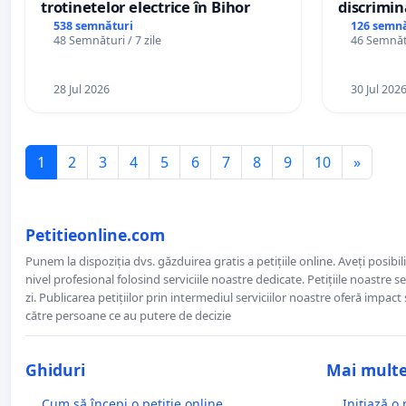
trotinetelor electrice în Bihor
discrimin
538 semnături
126 semnă
48 Semnături / 7 zile
46 Semnătu
28 Jul 2026
30 Jul 202
1
2
3
4
5
6
7
8
9
10
»
Petitieonline.com
Punem la dispoziția dvs. găzduirea gratis a petițiile online. Aveți posibili
nivel profesional folosind serviciile noastre dedicate. Petițiile noastre 
zi. Publicarea petițiilor prin intermediul serviciilor noastre oferă impact și
către persoane ce au putere de decizie
Ghiduri
Mai mult
Cum să începi o petiție online
Inițiază o 