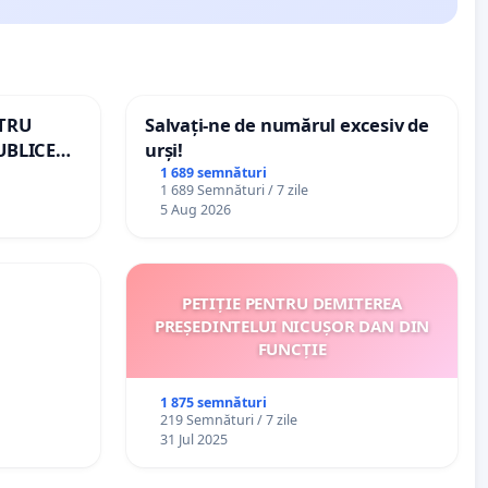
NTRU
Salvați-ne de numărul excesiv de
UBLICE
urși!
MÂNIA
1 689 semnături
1 689 Semnături / 7 zile
5 Aug 2026
PETIȚIE PENTRU DEMITEREA
PREȘEDINTELUI NICUȘOR DAN DIN
FUNCȚIE
1 875 semnături
219 Semnături / 7 zile
31 Jul 2025