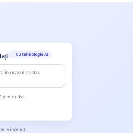
Cu tehnologie AI
deți
dă pentru dvs.
de la început