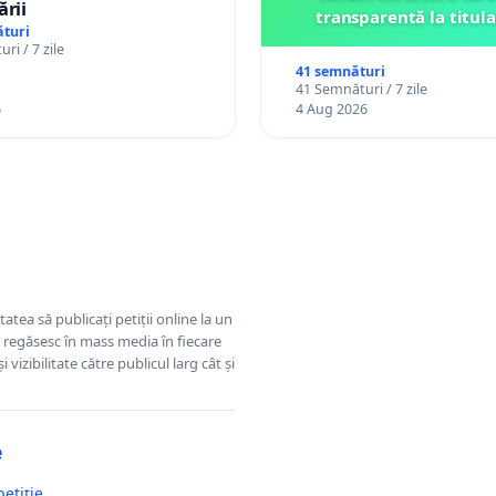
ării
transparentă la titula
turi
ri / 7 zile
41 semnături
41 Semnături / 7 zile
6
4 Aug 2026
tatea să publicați petiții online la un
se regăsesc în mass media în fiecare
 vizibilitate către publicul larg cât și
e
petiție