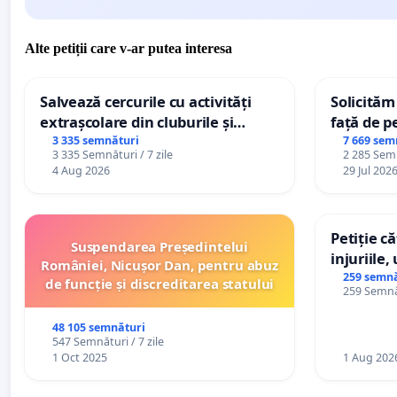
Alte petiții care v-ar putea interesa
Salvează cercurile cu activități
Solicităm
extrașcolare din cluburile și
față de p
palatele copiilor
3 335 semnături
7 669 sem
3 335 Semnături / 7 zile
2 285 Semn
4 Aug 2026
29 Jul 202
Petiție c
Suspendarea Președintelui
injuriile,
României, Nicușor Dan, pentru abuz
persoanel
259 semnă
de funcție și discreditarea statului
259 Semnăt
către util
48 105 semnături
547 Semnături / 7 zile
1 Oct 2025
1 Aug 202