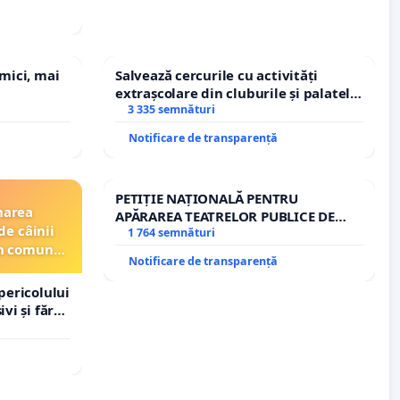
 mici, mai
Salvează cercurile cu activități
extrașcolare din cluburile și palatele
copiilor
3 335 semnături
Notificare de transparență
PETIȚIE NAȚIONALĂ PENTRU
narea
APĂRAREA TEATRELOR PUBLICE DE
de câinii
REPERTORIU DIN ROMÂNIA
1 764 semnături
din comuna
Notificare de transparență
pericolului
vi și fără