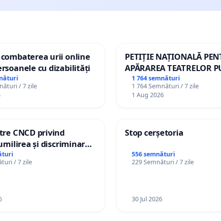
 combaterea urii online
PETIȚIE NAȚIONALĂ PE
ersoanele cu dizabilități
APĂRAREA TEATRELOR P
DE REPERTORIU DIN RO
nături
1 764 semnături
ături / 7 zile
1 764 Semnături / 7 zile
6
1 Aug 2026
ătre CNCD privind
Stop cerșetoria
 umilirea și discriminarea
or cu dizabilități de
turi
556 semnături
uri / 7 zile
229 Semnături / 7 zile
izatorul TikTok „Gorici”
6
30 Jul 2026