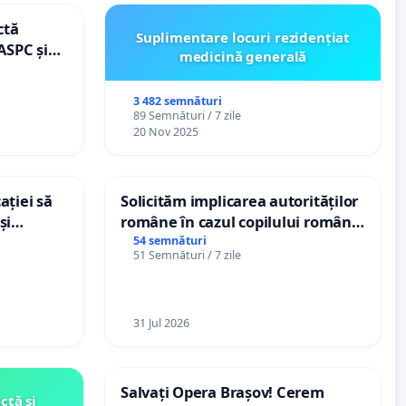
ctă
Suplimentare locuri rezidențiat
ASPC și
medicină generală
3 482 semnături
89 Semnături / 7 zile
20 Nov 2025
ației să
Solicităm implicarea autorităților
și
române în cazul copilului român
e din
Wiliam Kristian Gheorghe, aflat în
54 semnături
51 Semnături / 7 zile
plasament în Danemarca de 12
ani
31 Jul 2026
Salvați Opera Brașov! Cerem
ctă și