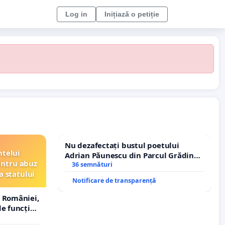
Log in
Inițiază o petiție
Nu dezafectați bustul poetului
ntelui
Adrian Păunescu din Parcul Grădina
entru abuz
Icoanei! Stop cenzurii culturale!
36 semnături
a statului
Notificare de transparență
 României,
e funcție