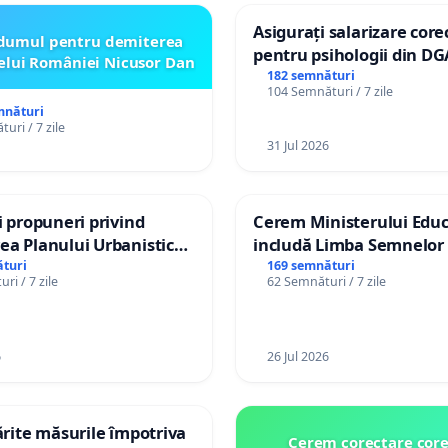
Asigurați salarizare core
dumul pentru demiterea
pentru psihologii din DG
elui României Nicusor Dan
spitale
182 semnături
104 Semnături / 7 zile
mnături
uri / 7 zile
31 Jul 2026
și propuneri privind
Cerem Ministerului Educ
ea Planului Urbanistic
includă Limba Semnelor 
l orașului Ialoveni
alfabetul Braille în școlil
turi
169 semnături
ri / 7 zile
62 Semnături / 7 zile
Republica Moldova!
6
26 Jul 2026
tărite măsurile împotriva
Cerem corectare core