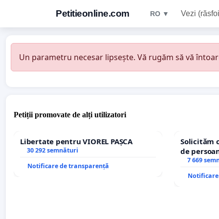
Petitieonline.com
Vezi (răsfoi
RO ▼
Un parametru necesar lipsește. Vă rugăm să vă întoarceț
Petiții promovate de alți utilizatori
Libertate pentru VIOREL PAȘCA
Solicităm 
30 292 semnături
de persoan
7 669 sem
Notificare de transparență
Notificar