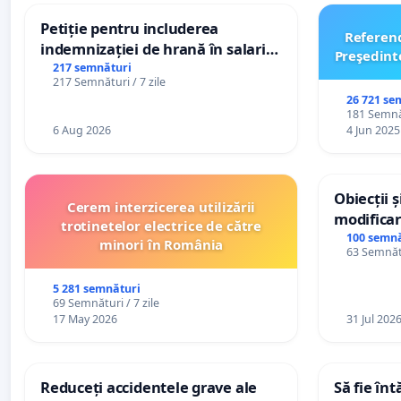
Petiție pentru includerea
Referen
indemnizației de hrană în salariul
Preşedint
de bază și protejarea gradațiilor
217 semnături
217 Semnături / 7 zile
de vechime pentru asistenții
26 721 se
personali
181 Semnăt
6 Aug 2026
4 Jun 2025
Obiecții 
Cerem interzicerea utilizării
modificar
trotinetelor electrice de către
General a
100 semnă
minori în România
63 Semnătu
5 281 semnături
69 Semnături / 7 zile
17 May 2026
31 Jul 202
Reduceți accidentele grave ale
Să fie în