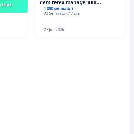
demiterea managerului
rizare
interimar, Petrean Lucian-Marius!
1 890 semnături
33 Semnături / 7 zile
27 Jun 2026