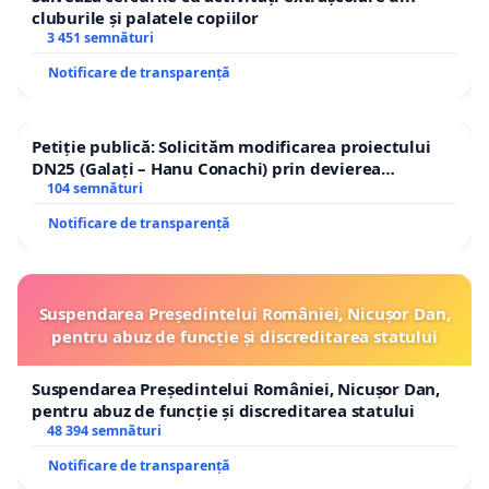
cluburile și palatele copiilor
3 451 semnături
Notificare de transparență
Petiție publică: Solicităm modificarea proiectului
DN25 (Galați – Hanu Conachi) prin devierea
traseului în afara localităților!
104 semnături
Notificare de transparență
Suspendarea Președintelui României, Nicușor Dan,
pentru abuz de funcție și discreditarea statului
Suspendarea Președintelui României, Nicușor Dan,
pentru abuz de funcție și discreditarea statului
48 394 semnături
Notificare de transparență