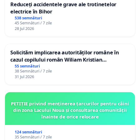
Reduceți accidentele grave ale trotinetelor
electrice în Bihor
538 semnături
45 Semnături / 7 zile
28 Jul 2026
Solicităm implicarea autorităților române în
cazul copilului român Wiliam Kristian
Gheorghe, aflat în plasament în Danemarca de
55 semnături
38 Semnături / 7 zile
12 ani
31 Jul 2026
PETIȚIE privind menținerea țarcurilor pentru câini
din zona Lacului Noua și consultarea comunității
înainte de orice relocare
124 semnături
35 Semnături / 7 zile