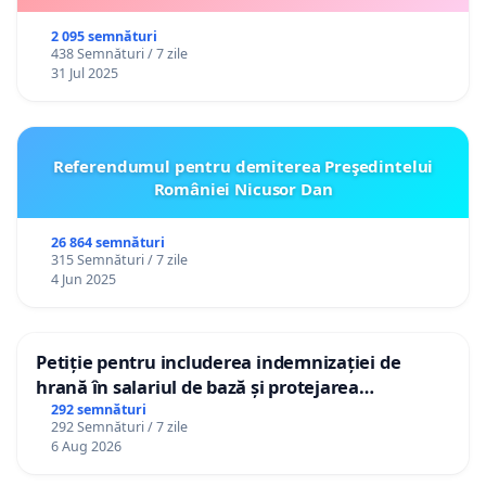
2 095 semnături
438 Semnături / 7 zile
31 Jul 2025
Referendumul pentru demiterea Preşedintelui
României Nicusor Dan
26 864 semnături
315 Semnături / 7 zile
4 Jun 2025
Petiție pentru includerea indemnizației de
hrană în salariul de bază și protejarea
gradațiilor de vechime pentru asistenții
292 semnături
292 Semnături / 7 zile
personali
6 Aug 2026