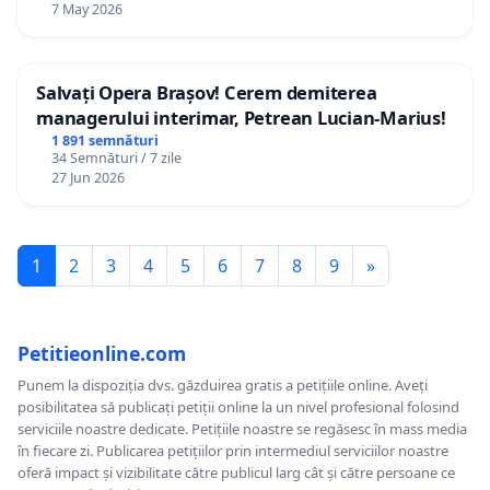
7 May 2026
Salvați Opera Brașov! Cerem demiterea
managerului interimar, Petrean Lucian-Marius!
1 891 semnături
34 Semnături / 7 zile
27 Jun 2026
1
2
3
4
5
6
7
8
9
»
Petitieonline.com
Punem la dispoziția dvs. găzduirea gratis a petițiile online. Aveți
posibilitatea să publicați petiții online la un nivel profesional folosind
serviciile noastre dedicate. Petițiile noastre se regăsesc în mass media
în fiecare zi. Publicarea petițiilor prin intermediul serviciilor noastre
oferă impact și vizibilitate către publicul larg cât și către persoane ce