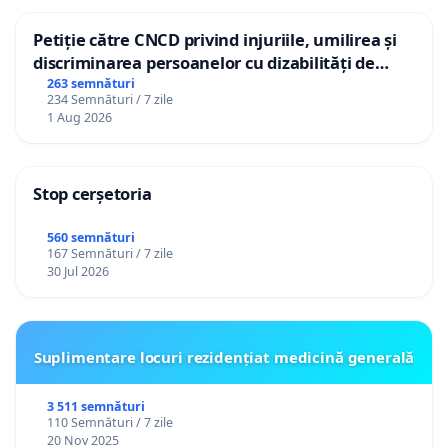
Petiție către CNCD privind injuriile, umilirea și
discriminarea persoanelor cu dizabilități de
către utilizatorul TikTok „Gorici”
263 semnături
234 Semnături / 7 zile
1 Aug 2026
Stop cerșetoria
560 semnături
167 Semnături / 7 zile
30 Jul 2026
Suplimentare locuri rezidențiat medicină generală
3 511 semnături
110 Semnături / 7 zile
20 Nov 2025