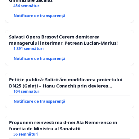
454 semnături
Notificare de transparență
Salvați Opera Brașov! Cerem demiterea
managerului interimar, Petrean Lucian-Marius!
1 891 semnături
Notificare de transparență
Petiție publică: Solicităm modificarea proiectului
DN25 (Galați – Hanu Conachi) prin devierea
traseului în afara localităților!
104 semnături
Notificare de transparență
Propunem reinvestirea d-nei Ala Nemerenco in
functia de Ministru al Sanatatii
56 semnături