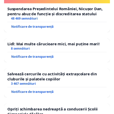
Suspendarea Președintelui României, Nicușor Dan,
pentru abuz de funcție și discreditarea statului
48 469 semnături
Notificare de transparență
Lidl: Mai multe cărucioare mici, mai puține mari!
8 semnături
Notificare de transparență
Salvează cercurile cu activități extrașcolare din
cluburile și palatele copiilor
3 467 semnături
Notificare de transparență
Opriți schimbarea nedreaptă a conducerii Școlii
Gimnaziale Săcălaz