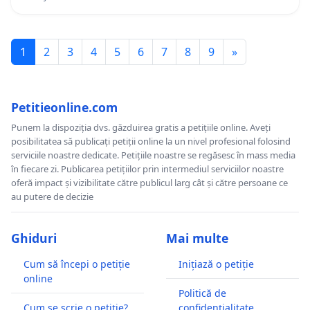
1
2
3
4
5
6
7
8
9
»
Petitieonline.com
Punem la dispoziția dvs. găzduirea gratis a petițiile online. Aveți
posibilitatea să publicați petiții online la un nivel profesional folosind
serviciile noastre dedicate. Petițiile noastre se regăsesc în mass media
în fiecare zi. Publicarea petițiilor prin intermediul serviciilor noastre
oferă impact și vizibilitate către publicul larg cât și către persoane ce
au putere de decizie
Ghiduri
Mai multe
Cum să începi o petiție
Inițiază o petiție
online
Politică de
Cum se scrie o petiție?
confidențialitate