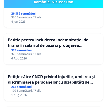
României Nicusor Dan
26 886 semnături
336 Semnături / 7 zile
4 Jun 2025
Petiție pentru includerea indemnizației de
hrană în salariul de bază și protejarea
gradațiilor de vechime pentru asistenții
328 semnături
328 Semnături / 7 zile
personali
6 Aug 2026
Petiție către CNCD privind injuriile, umilirea și
discriminarea persoanelor cu dizabilități de
către utilizatorul TikTok „Gorici”
263 semnături
192 Semnături / 7 zile
1 Aug 2026