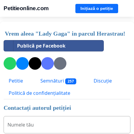
Petitieonline.com
Inițiază o petiție
Vrem aleea "Lady Gaga" in parcul Herastrau!
Publică pe Facebook
Petitie
Semnături
Discuție
257
Politică de confidențialitate
Contactați autorul petiției
Numele tău