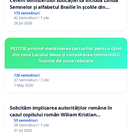
Cerem Ministerului Educației să includă Limba
Semnelor și alfabetul Braille în școlile din
Republica Moldova!
175 semnături
42 Semnături / 7 zile
26 Jul 2026
PETIȚIE privind menținerea țarcurilor pentru câini
din zona Lacului Noua și consultarea comunității
înainte de orice relocare
126 semnături
37 Semnături / 7 zile
7 May 2026
Solicităm implicarea autorităților române în
cazul copilului român Wiliam Kristian
Gheorghe, aflat în plasament în Danemarca de
55 semnături
36 Semnături / 7 zile
12 ani
31 Jul 2026