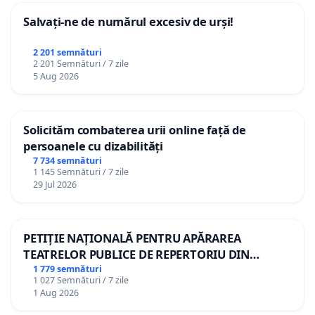
Salvați-ne de numărul excesiv de urși!
2 201 semnături
2 201 Semnături / 7 zile
5 Aug 2026
Solicităm combaterea urii online față de
persoanele cu dizabilități
7 734 semnături
1 145 Semnături / 7 zile
29 Jul 2026
PETIȚIE NAȚIONALĂ PENTRU APĂRAREA
TEATRELOR PUBLICE DE REPERTORIU DIN
ROMÂNIA
1 779 semnături
1 027 Semnături / 7 zile
1 Aug 2026