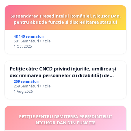
Suspendarea Președintelui României, Nicușor Dan,
pentru abuz de funcție și discreditarea statului
48 140 semnături
581 Semnături / 7 zile
1 Oct 2025
Petiție către CNCD privind injuriile, umilirea și
discriminarea persoanelor cu dizabilități de
către utilizatorul TikTok „Gorici”
259 semnături
259 Semnături / 7 zile
1 Aug 2026
PETIȚIE PENTRU DEMITEREA PREȘEDINTELUI
NICUȘOR DAN DIN FUNCȚIE