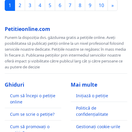
1
2
3
4
5
6
7
8
9
10
»
Petitieonline.com
Punem la dispoziția dvs. găzduirea gratis a petițiile online. Aveți
posibilitatea să publicați petiții online la un nivel profesional folosind
serviciile noastre dedicate. Petițiile noastre se regăsesc în mass media
în fiecare zi. Publicarea petițiilor prin intermediul serviciilor noastre
oferă impact și vizibilitate către publicul larg cât și către persoane ce
au putere de decizie
Ghiduri
Mai multe
Cum să începi o petiție
Inițiază o petiție
online
Politică de
Cum se scrie o petiție?
confidențialitate
Cum să promovați o
Gestionați cookie-urile