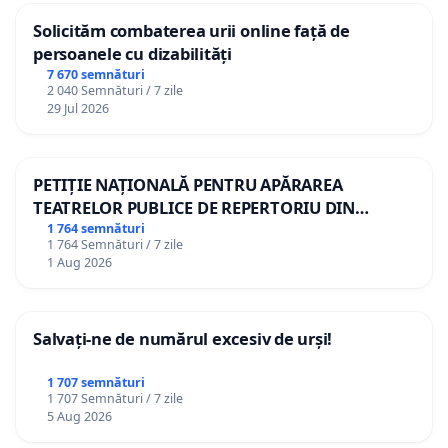
Solicităm combaterea urii online față de
persoanele cu dizabilități
7 670 semnături
2 040 Semnături / 7 zile
29 Jul 2026
PETIȚIE NAȚIONALĂ PENTRU APĂRAREA
TEATRELOR PUBLICE DE REPERTORIU DIN
ROMÂNIA
1 764 semnături
1 764 Semnături / 7 zile
1 Aug 2026
Salvați-ne de numărul excesiv de urși!
1 707 semnături
1 707 Semnături / 7 zile
5 Aug 2026