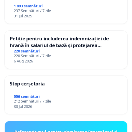
1 893 semnături
237 Semnături / 7 zile
31 Jul 2025
Petiție pentru includerea indemnizației de
hrană în salariul de bază și protejarea
gradațiilor de vechime pentru asistenții
220 semnături
220 Semnături / 7 zile
personali
6 Aug 2026
Stop cerșetoria
556 semnături
212 Semnături / 7 zile
30 Jul 2026
Referendumul pentru demiterea Preşedintelui