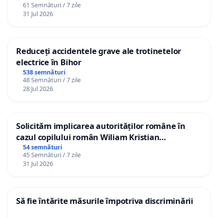
61 Semnături / 7 zile
31 Jul 2026
Reduceți accidentele grave ale trotinetelor
electrice în Bihor
538 semnături
48 Semnături / 7 zile
28 Jul 2026
Solicităm implicarea autorităților române în
cazul copilului român Wiliam Kristian
Gheorghe, aflat în plasament în Danemarca de
54 semnături
45 Semnături / 7 zile
12 ani
31 Jul 2026
Să fie întărite măsurile împotriva discriminării