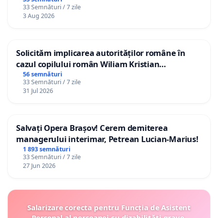
33 Semnături / 7 zile
3 Aug 2026
Solicităm implicarea autorităților române în
cazul copilului român Wiliam Kristian
Gheorghe, aflat în plasament în Danemarca de
56 semnături
33 Semnături / 7 zile
12 ani
31 Jul 2026
Salvați Opera Brașov! Cerem demiterea
managerului interimar, Petrean Lucian-Marius!
1 893 semnături
33 Semnături / 7 zile
27 Jun 2026
Salarizare corecta pentru Funcția de Asistent
Personal al persoanei cu dizabilități grave,