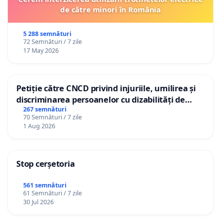
de către minori în România
5 288 semnături
72 Semnături / 7 zile
17 May 2026
Petiție către CNCD privind injuriile, umilirea și
discriminarea persoanelor cu dizabilități de
către utilizatorul TikTok „Gorici”
267 semnături
70 Semnături / 7 zile
1 Aug 2026
Stop cerșetoria
561 semnături
61 Semnături / 7 zile
30 Jul 2026