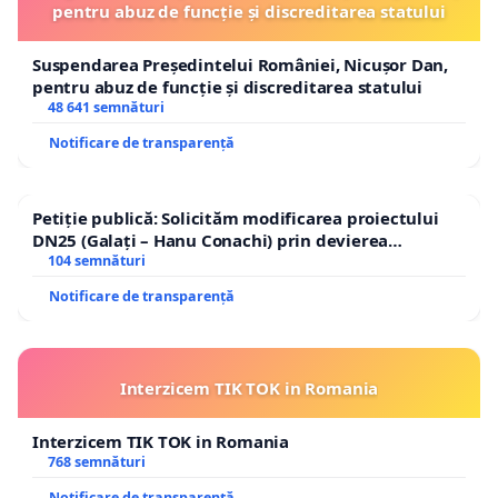
pentru abuz de funcție și discreditarea statului
Suspendarea Președintelui României, Nicușor Dan,
pentru abuz de funcție și discreditarea statului
48 641 semnături
Notificare de transparență
Petiție publică: Solicităm modificarea proiectului
DN25 (Galați – Hanu Conachi) prin devierea
traseului în afara localităților!
104 semnături
Notificare de transparență
Interzicem TIK TOK in Romania
Interzicem TIK TOK in Romania
768 semnături
Notificare de transparență