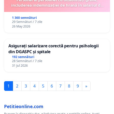
includerea indemnizației de hrană în salariul de
bază lunar și protejarea gradațiilor de vechime
1 360 semnături
29 Semnături / 7 zile
26 May 2026
Asigurați salarizare corectă pentru psihologii
din DGASPC și spitale
192 semnături
28 Semnături / 7 zile
31 Jul 2026
1
2
3
4
5
6
7
8
9
»
Petitieonline.com
Punem la dispoziția dvs. găzduirea gratis a petițiile online. Aveți