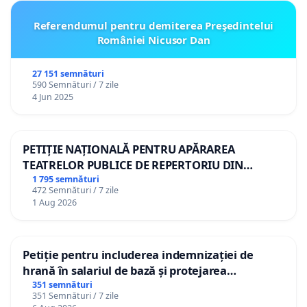
Referendumul pentru demiterea Preşedintelui
României Nicusor Dan
27 151 semnături
590 Semnături / 7 zile
4 Jun 2025
PETIȚIE NAȚIONALĂ PENTRU APĂRAREA
TEATRELOR PUBLICE DE REPERTORIU DIN
ROMÂNIA
1 795 semnături
472 Semnături / 7 zile
1 Aug 2026
Petiție pentru includerea indemnizației de
hrană în salariul de bază și protejarea
gradațiilor de vechime pentru asistenții
351 semnături
351 Semnături / 7 zile
personali