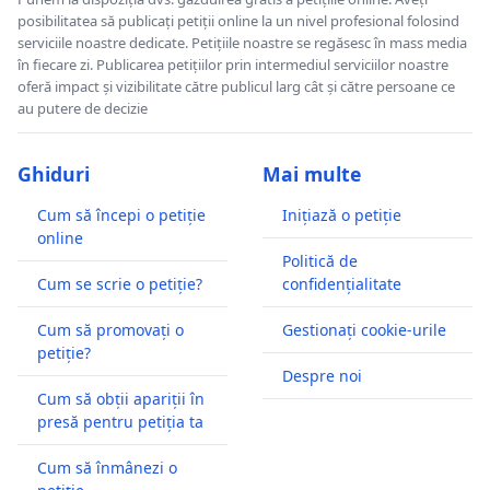
posibilitatea să publicați petiții online la un nivel profesional folosind
serviciile noastre dedicate. Petițiile noastre se regăsesc în mass media
în fiecare zi. Publicarea petițiilor prin intermediul serviciilor noastre
oferă impact și vizibilitate către publicul larg cât și către persoane ce
au putere de decizie
Ghiduri
Mai multe
Cum să începi o petiție
Inițiază o petiție
online
Politică de
Cum se scrie o petiție?
confidențialitate
Cum să promovați o
Gestionați cookie-urile
petiție?
Despre noi
Cum să obții apariții în
presă pentru petiția ta
Cum să înmânezi o