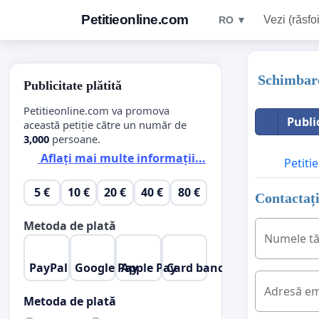
Petitieonline.com
Vezi (răsfoi
RO ▼
Schimbare
Publicitate plătită
Petitieonline.com va promova
Publi
această petiție către un număr de
3,000
persoane.
Aflați mai multe informații...
Petitie
5 €
10 €
20 €
40 €
80 €
Contactați
Metoda de plată
Numele t
PayPal
Google Pay
Apple Pay
Card bancar
Adresă em
Metoda de plată