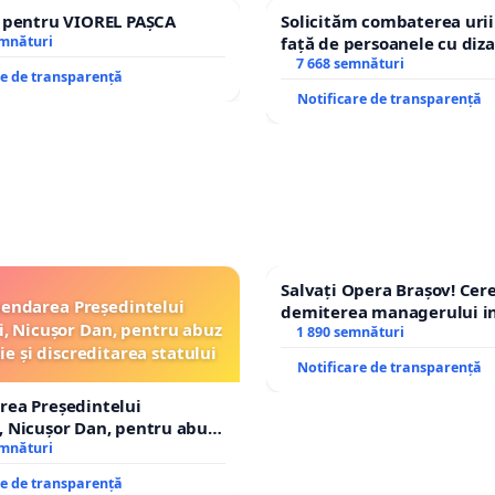
e pentru VIOREL PAȘCA
Solicităm combaterea urii
emnături
față de persoanele cu diza
7 668 semnături
re de transparență
Notificare de transparență
Salvați Opera Brașov! Ce
endarea Președintelui
demiterea managerului in
, Nicușor Dan, pentru abuz
Petrean Lucian-Marius!
1 890 semnături
ie și discreditarea statului
Notificare de transparență
rea Președintelui
 Nicușor Dan, pentru abuz
e și discreditarea statului
emnături
re de transparență