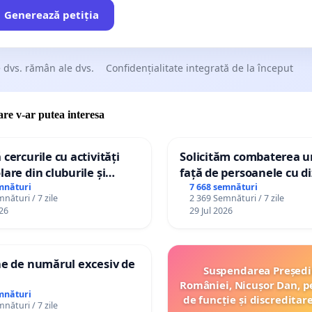
Generează petiția
 dvs. rămân ale dvs.
Confidențialitate integrată de la început
care v-ar putea interesa
 cercurile cu activități
Solicităm combaterea ur
lare din cluburile și
față de persoanele cu di
 copiilor
mnături
7 668 semnături
nături / 7 zile
2 369 Semnături / 7 zile
26
29 Jul 2026
ne de numărul excesiv de
Suspendarea Președi
României, Nicușor Dan, p
mnături
de funcție și discreditar
nături / 7 zile