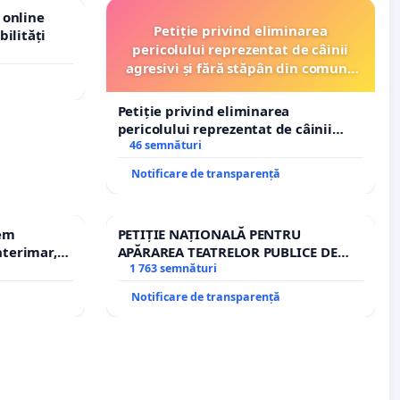
 online
Petiție privind eliminarea
bilități
pericolului reprezentat de câinii
agresivi și fără stăpân din comuna
Tunari
Petiție privind eliminarea
pericolului reprezentat de câinii
agresivi și fără stăpân din comuna
46 semnături
Tunari
Notificare de transparență
rem
PETIȚIE NAȚIONALĂ PENTRU
terimar,
APĂRAREA TEATRELOR PUBLICE DE
REPERTORIU DIN ROMÂNIA
1 763 semnături
Notificare de transparență