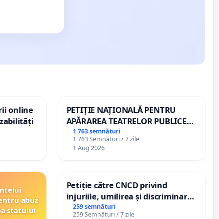
ii online
PETIȚIE NAȚIONALĂ PENTRU
zabilități
APĂRAREA TEATRELOR PUBLICE
DE REPERTORIU DIN ROMÂNIA
1 763 semnături
1 763 Semnături / 7 zile
1 Aug 2026
Petiție către CNCD privind
ntelui
injuriile, umilirea și discriminarea
entru abuz
persoanelor cu dizabilități de
259 semnături
ea statului
259 Semnături / 7 zile
către utilizatorul TikTok „Gorici”