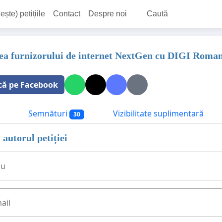
ește) petițiile
Contact
Despre noi
Caută
a furnizorului de internet NextGen cu DIGI Roman
că pe Facebook
Semnături
Vizibilitate suplimentară
30
 autorul petiției
ău
ail