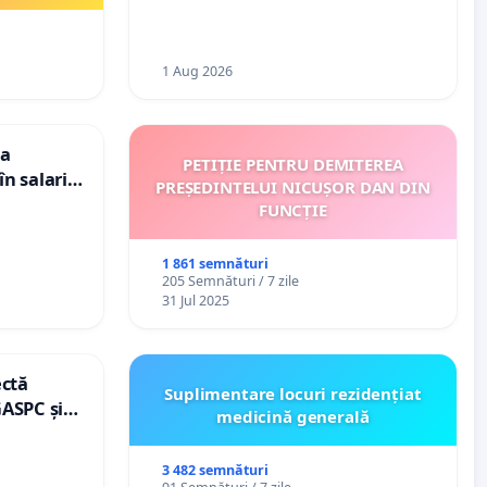
1 Aug 2026
ea
PETIȚIE PENTRU DEMITEREA
n salariul
PREȘEDINTELUI NICUȘOR DAN DIN
adațiilor
FUNCȚIE
enții
1 861 semnături
205 Semnături / 7 zile
31 Jul 2025
ectă
Suplimentare locuri rezidențiat
GASPC și
medicină generală
3 482 semnături