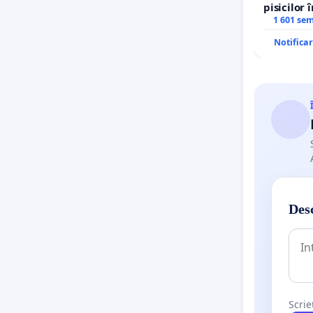
pisicilor 
1 601 se
Notifica
Desc
Scrie