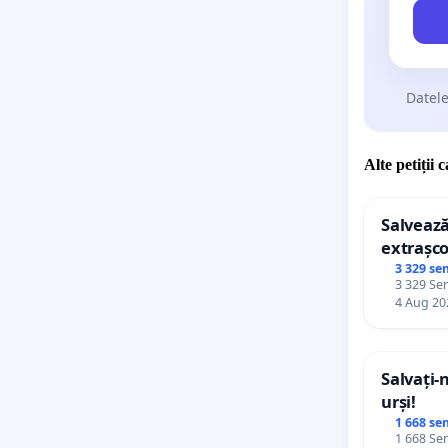
Datele
Alte petiții 
Salvează
extrașco
palatele
3 329 se
3 329 Sem
4 Aug 20
Salvați-
urși!
1 668 se
1 668 Sem