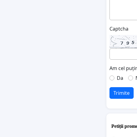
Captcha
Am cel puțin
Da
Trimite
Petiții promo