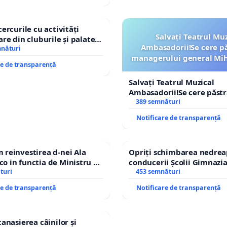
cercurile cu activități
Salvați Teatrul Muz
are din cluburile și palatele
Ambasadorii!Se cere p
mnături
managerului general Mih
re de transparență
ROGOJAN
Salvați Teatrul Muzical
Ambasadorii!Se cere păst
managerului general Miha
389 semnături
ROGOJAN
Notificare de transparență
reinvestirea d-nei Ala
Opriți schimbarea nedrea
 in functia de Ministru al
conducerii Școlii Gimnazia
turi
453 semnături
re de transparență
Notificare de transparență
tanasierea câinilor și