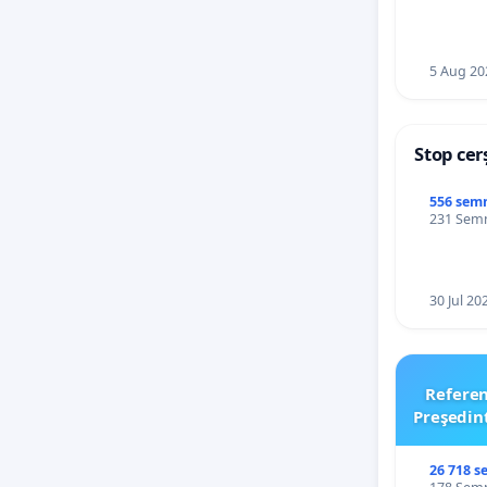
5 Aug 20
Stop cer
556 sem
231 Semnă
30 Jul 20
Refere
Preşedin
26 718 s