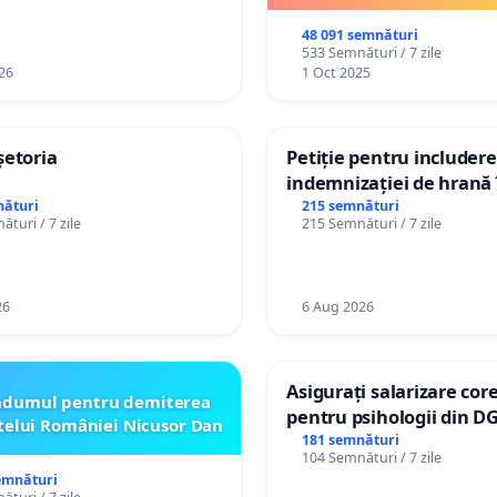
48 091 semnături
533 Semnături / 7 zile
26
1 Oct 2025
șetoria
Petiție pentru includer
indemnizației de hrană î
de bază și protejarea gr
nături
215 semnături
turi / 7 zile
215 Semnături / 7 zile
de vechime pentru asist
personali
26
6 Aug 2026
Asigurați salarizare cor
ndumul pentru demiterea
pentru psihologii din D
telui României Nicusor Dan
spitale
181 semnături
104 Semnături / 7 zile
emnături