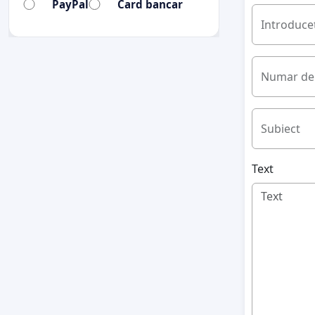
PayPal
Card bancar
Introduceț
Numar de 
Subiect
Text