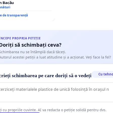
în Bacău
mnături
re de transparență
ÎNCEPE PROPRIA PETIȚIE
Doriți să schimbați ceva?
Schimbarea nu se întâmplă dacă tăceți.
Autorul acestei petiții a luat atitudine și a acționat. Veți face la fel?
Cu tehno
rieți schimbarea pe care doriți să o vedeți
ți cu propriile cuvinte. AI va redacta o petiție solidă pentru dvs.