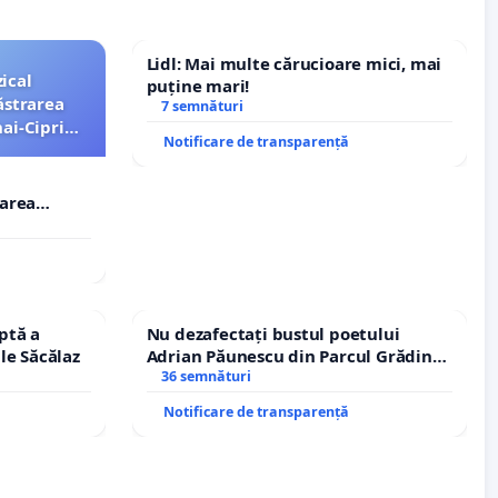
Lidl: Mai multe cărucioare mici, mai
ical
puține mari!
ăstrarea
7 semnături
ai-Ciprian
Notificare de transparență
rarea
i-Ciprian
ptă a
Nu dezafectați bustul poetului
le Săcălaz
Adrian Păunescu din Parcul Grădina
Icoanei! Stop cenzurii culturale!
36 semnături
Notificare de transparență