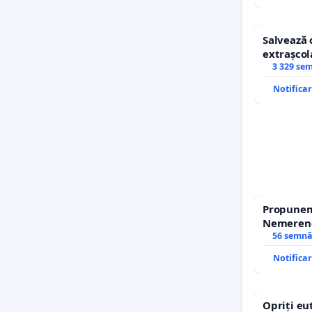
Salvează 
extrașcol
copiilor
3 329 se
Notifica
Propunem 
Nemerenco
Sanatatii
56 semnă
Notifica
Opriți eu