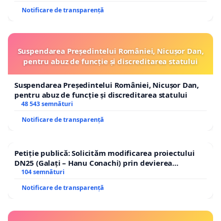
Notificare de transparență
Suspendarea Președintelui României, Nicușor Dan,
pentru abuz de funcție și discreditarea statului
Suspendarea Președintelui României, Nicușor Dan,
pentru abuz de funcție și discreditarea statului
48 543 semnături
Notificare de transparență
Petiție publică: Solicităm modificarea proiectului
DN25 (Galați – Hanu Conachi) prin devierea
traseului în afara localităților!
104 semnături
Notificare de transparență