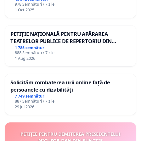
978 Semnături / 7 zile
1 Oct 2025
PETIȚIE NAȚIONALĂ PENTRU APĂRAREA
TEATRELOR PUBLICE DE REPERTORIU DIN
ROMÂNIA
1 785 semnături
888 Semnături / 7 zile
1 Aug 2026
Solicităm combaterea urii online față de
persoanele cu dizabilități
7 749 semnături
887 Semnături / 7 zile
29 Jul 2026
PETIȚIE PENTRU DEMITEREA PREȘEDINTELUI
NICUȘOR DAN DIN FUNCȚIE