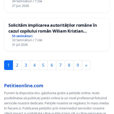
34 Semnături / 7 zile
27 Jun 2026
Solicităm implicarea autorităților române în
cazul copilului român Wiliam Kristian
Gheorghe, aflat în plasament în Danemarca de
55 semnături
33 Semnături / 7 zile
12 ani
31 Jul 2026
1
2
3
4
5
6
7
8
9
»
Petitieonline.com
Punem la dispoziția dvs. găzduirea gratis a petițiile online. Aveți
posibilitatea să publicați petiții online la un nivel profesional folosind
serviciile noastre dedicate. Petițiile noastre se regăsesc în mass media
în fiecare zi. Publicarea petițiilor prin intermediul serviciilor noastre
oferă impact și vizibilitate către publicul larg cât și către persoane ce