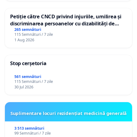
Petiție către CNCD privind injuriile, umilirea și
discriminarea persoanelor cu dizabilități de
către utilizatorul TikTok „Gorici”
265 semnături
115 Semnături / 7 zile
1 Aug 2026
Stop cerșetoria
561 semnături
115 Semnături / 7 zile
30 Jul 2026
Suplimentare locuri rezidențiat medicină generală
3 513 semnături
99 Semnături / 7 zile