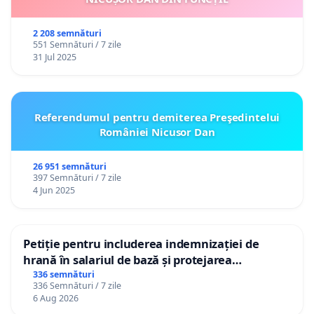
2 208 semnături
551 Semnături / 7 zile
31 Jul 2025
Referendumul pentru demiterea Preşedintelui
României Nicusor Dan
26 951 semnături
397 Semnături / 7 zile
4 Jun 2025
Petiție pentru includerea indemnizației de
hrană în salariul de bază și protejarea
gradațiilor de vechime pentru asistenții
336 semnături
336 Semnături / 7 zile
personali
6 Aug 2026