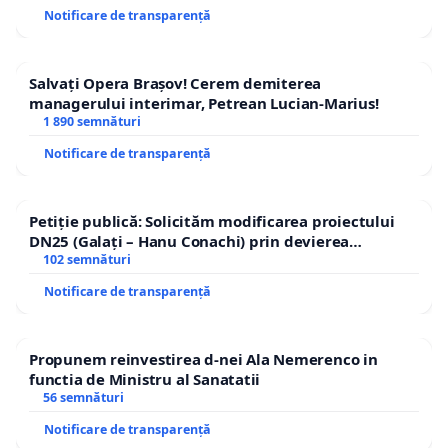
Notificare de transparență
Salvați Opera Brașov! Cerem demiterea
managerului interimar, Petrean Lucian-Marius!
1 890 semnături
Notificare de transparență
Petiție publică: Solicităm modificarea proiectului
DN25 (Galați – Hanu Conachi) prin devierea
traseului în afara localităților!
102 semnături
Notificare de transparență
Propunem reinvestirea d-nei Ala Nemerenco in
functia de Ministru al Sanatatii
56 semnături
Notificare de transparență