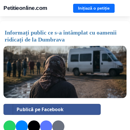
Petitieonline.com
Inițiază o petiție
Informați public ce s-a întâmplat cu oamenii
ridicați de la Dumbrava
Publică pe Facebook