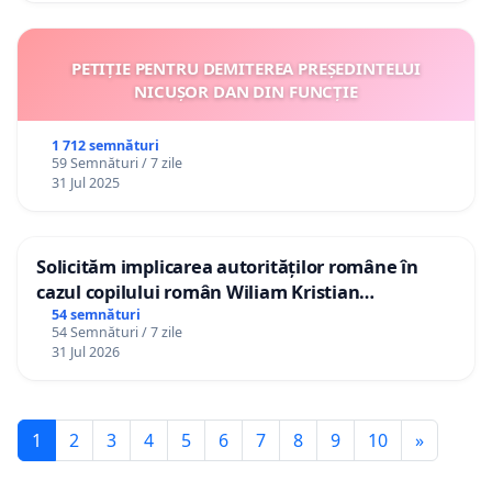
PETIȚIE PENTRU DEMITEREA PREȘEDINTELUI
NICUȘOR DAN DIN FUNCȚIE
1 712 semnături
59 Semnături / 7 zile
31 Jul 2025
Solicităm implicarea autorităților române în
cazul copilului român Wiliam Kristian
Gheorghe, aflat în plasament în Danemarca de
54 semnături
54 Semnături / 7 zile
12 ani
31 Jul 2026
1
2
3
4
5
6
7
8
9
10
»