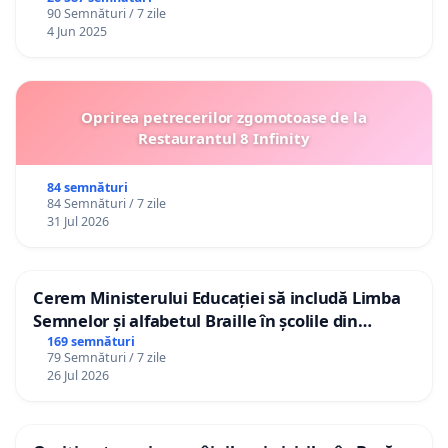
90 Semnături / 7 zile
4 Jun 2025
Oprirea petrecerilor zgomotoase de la
Restaurantul 8 Infinity
84 semnături
84 Semnături / 7 zile
31 Jul 2026
Cerem Ministerului Educației să includă Limba
Semnelor și alfabetul Braille în școlile din
Republica Moldova!
169 semnături
79 Semnături / 7 zile
26 Jul 2026