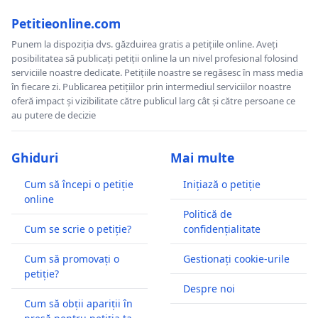
Petitieonline.com
Punem la dispoziția dvs. găzduirea gratis a petițiile online. Aveți
posibilitatea să publicați petiții online la un nivel profesional folosind
serviciile noastre dedicate. Petițiile noastre se regăsesc în mass media
în fiecare zi. Publicarea petițiilor prin intermediul serviciilor noastre
oferă impact și vizibilitate către publicul larg cât și către persoane ce
au putere de decizie
Ghiduri
Mai multe
Cum să începi o petiție
Inițiază o petiție
online
Politică de
Cum se scrie o petiție?
confidențialitate
Cum să promovați o
Gestionați cookie-urile
petiție?
Despre noi
Cum să obții apariții în