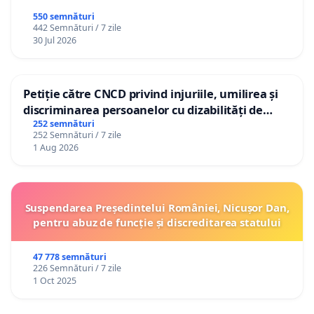
550 semnături
442 Semnături / 7 zile
30 Jul 2026
Petiție către CNCD privind injuriile, umilirea și
discriminarea persoanelor cu dizabilități de
către utilizatorul TikTok „Gorici”
252 semnături
252 Semnături / 7 zile
1 Aug 2026
Suspendarea Președintelui României, Nicușor Dan,
pentru abuz de funcție și discreditarea statului
47 778 semnături
226 Semnături / 7 zile
1 Oct 2025