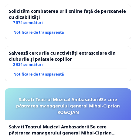
Solicităm combaterea urii online față de persoanele
cu dizabilități
7 574 semnături
Notificare de transparență
Salvează cercurile cu activități extrașcolare din
cluburile și palatele copiilor
2 934 semnături
Notificare de transparență
Salvați Teatrul Muzical Ambasadorii!Se cere
păstrarea managerului general Mihai-Ciprian
ROGOJAN
Salvați Teatrul Muzical Ambasadorii!Se cere
păstrarea managerului general Mihai-Ciprian