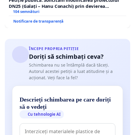
DN25 (Galați – Hanu Conachi) prin devierea
traseului în afara localităților!
104 semnături
Notificare de transparență
ÎNCEPE PROPRIA PETIȚIE
Doriți să schimbați ceva?
Schimbarea nu se întâmplă dacă tăceți.
Autorul acestei petiții a luat atitudine și a
acționat. Veți face la fel?
Descrieți schimbarea pe care doriți
să o vedeți
Cu tehnologie AI