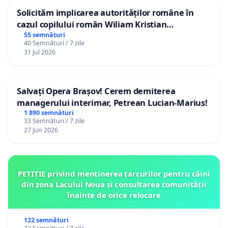
Solicităm implicarea autorităților române în
cazul copilului român Wiliam Kristian
Gheorghe, aflat în plasament în Danemarca de
55 semnături
40 Semnături / 7 zile
12 ani
31 Jul 2026
Salvați Opera Brașov! Cerem demiterea
managerului interimar, Petrean Lucian-Marius!
1 890 semnături
33 Semnături / 7 zile
27 Jun 2026
PETIȚIE privind menținerea țarcurilor pentru câini
din zona Lacului Noua și consultarea comunității
înainte de orice relocare
122 semnături