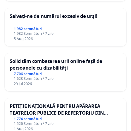
Salvați-ne de numărul excesiv de urși!
1 982 semnături
1 982 Semnături / 7 zile
5 Aug 2026
Solicităm combaterea urii online față de
persoanele cu dizabilități
7 706 semnături
1 628 Semnături / 7 zile
29 Jul 2026
PETIȚIE NAȚIONALĂ PENTRU APĂRAREA
TEATRELOR PUBLICE DE REPERTORIU DIN
ROMÂNIA
1 774 semnături
1 526 Semnături / 7 zile
1 Aug 2026