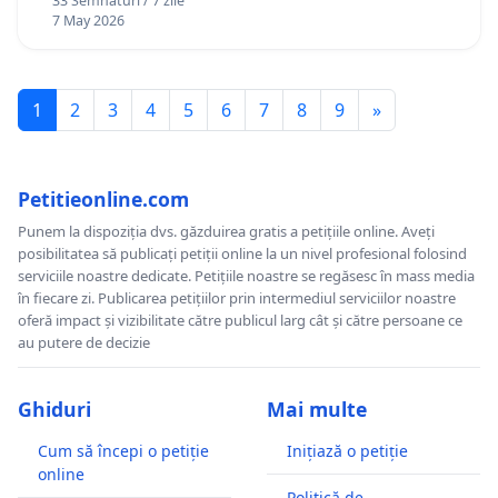
33 Semnături / 7 zile
7 May 2026
1
2
3
4
5
6
7
8
9
»
Petitieonline.com
Punem la dispoziția dvs. găzduirea gratis a petițiile online. Aveți
posibilitatea să publicați petiții online la un nivel profesional folosind
serviciile noastre dedicate. Petițiile noastre se regăsesc în mass media
în fiecare zi. Publicarea petițiilor prin intermediul serviciilor noastre
oferă impact și vizibilitate către publicul larg cât și către persoane ce
au putere de decizie
Ghiduri
Mai multe
Cum să începi o petiție
Inițiază o petiție
online
Politică de