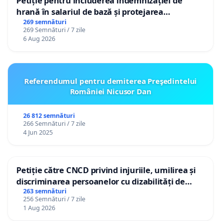
Petiție pentru includerea indemnizației de
hrană în salariul de bază și protejarea
gradațiilor de vechime pentru asistenții
269 semnături
269 Semnături / 7 zile
personali
6 Aug 2026
Referendumul pentru demiterea Preşedintelui
României Nicusor Dan
26 812 semnături
266 Semnături / 7 zile
4 Jun 2025
Petiție către CNCD privind injuriile, umilirea și
discriminarea persoanelor cu dizabilități de
către utilizatorul TikTok „Gorici”
263 semnături
256 Semnături / 7 zile
1 Aug 2026