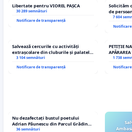
Libertate pentru VIOREL PAȘCA
Solicităm 
30 289 semnături
de persoan
7 604 sem
Notificare de transparență
Notificar
Salvează cercurile cu activități
PETIȚIE N
extrașcolare din cluburile și palatele
APĂRAREA 
copiilor
3 104 semnături
REPERTOR
1 738 sem
Notificare de transparență
Notificar
Nu dezafectați bustul poetului
Sal
Adrian Păunescu din Parcul Grădina
Ambasa
Icoanei! Stop cenzurii culturale!
36 semnături