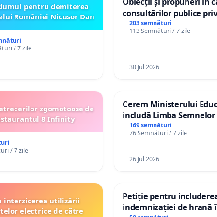
Obiecții și propuneri în 
dumul pentru demiterea
consultărilor publice pri
elui României Nicusor Dan
Plan Urbanistic General 
203 semnături
113 Semnături / 7 zile
Ialoveni
mnături
uri / 7 zile
30 Jul 2026
Cerem Ministerului Educ
etrecerilor zgomotoase de
includă Limba Semnelor 
estaurantul 8 Infinity
alfabetul Braille în școlil
169 semnături
76 Semnături / 7 zile
Republica Moldova!
uri
ri / 7 zile
6
26 Jul 2026
Petiție pentru includere
interzicerea utilizării
indemnizației de hrană î
telor electrice de către