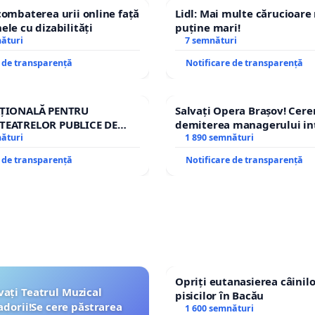
combaterea urii online față
Lidl: Mai multe cărucioare
ele cu dizabilități
puține mari!
nături
7 semnături
e de transparență
Notificare de transparență
AȚIONALĂ PENTRU
Salvați Opera Brașov! Cer
TEATRELOR PUBLICE DE
demiterea managerului in
IU DIN ROMÂNIA
nături
Petrean Lucian-Marius!
1 890 semnături
e de transparență
Notificare de transparență
Opriți eutanasierea câinilo
vați Teatrul Muzical
pisicilor în Bacău
dorii!Se cere păstrarea
1 600 semnături