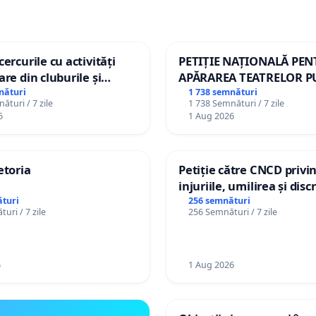
ercurile cu activități
PETIȚIE NAȚIONALĂ PE
are din cluburile și
APĂRAREA TEATRELOR P
opiilor
DE REPERTORIU DIN RO
nături
1 738 semnături
ături / 7 zile
1 738 Semnături / 7 zile
6
1 Aug 2026
etoria
Petiție către CNCD privi
injuriile, umilirea și dis
persoanelor cu dizabilită
turi
256 semnături
uri / 7 zile
256 Semnături / 7 zile
către utilizatorul TikTok 
6
1 Aug 2026