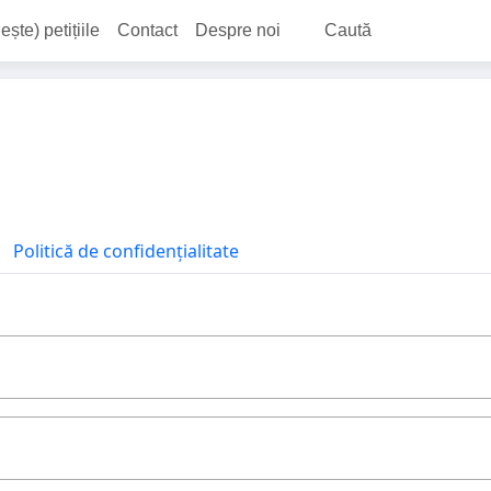
ește) petițiile
Contact
Despre noi
Caută
Politică de confidențialitate