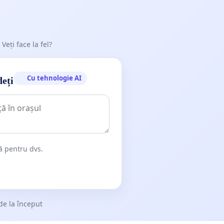
 Veți face la fel?
Cu tehnologie AI
deți
dă pentru dvs.
de la început