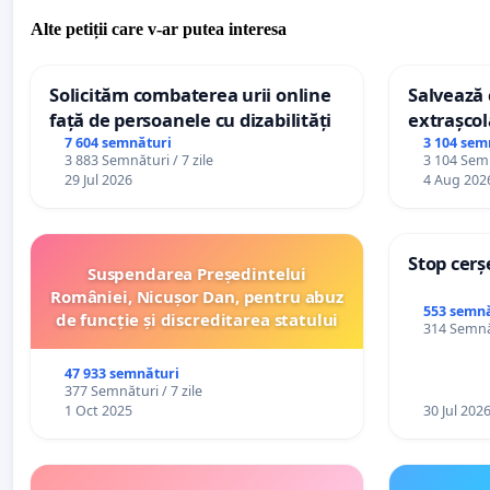
Alte petiții care v-ar putea interesa
Solicităm combaterea urii online
Salvează c
față de persoanele cu dizabilități
extrașcol
palatele c
7 604 semnături
3 104 sem
3 883 Semnături / 7 zile
3 104 Semn
29 Jul 2026
4 Aug 202
Stop cerș
Suspendarea Președintelui
României, Nicușor Dan, pentru abuz
553 semnă
de funcție și discreditarea statului
314 Semnăt
47 933 semnături
377 Semnături / 7 zile
1 Oct 2025
30 Jul 202