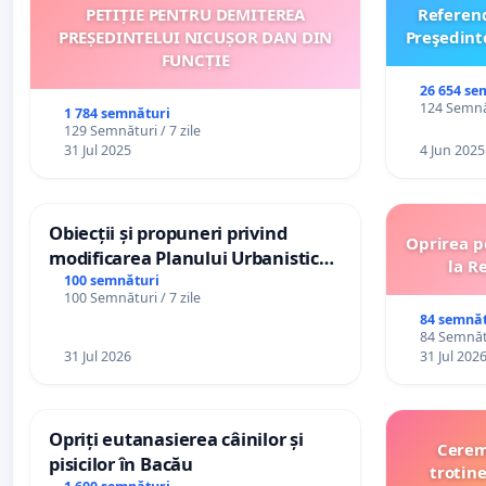
PETIȚIE PENTRU DEMITEREA
Referen
PREȘEDINTELUI NICUȘOR DAN DIN
Preşedint
FUNCȚIE
26 654 se
124 Semnăt
1 784 semnături
129 Semnături / 7 zile
31 Jul 2025
4 Jun 2025
Obiecții și propuneri privind
Oprirea p
modificarea Planului Urbanistic
la R
General al orașului Ialoveni
100 semnături
100 Semnături / 7 zile
84 semnăt
84 Semnătu
31 Jul 2026
31 Jul 202
Opriți eutanasierea câinilor și
Cerem 
pisicilor în Bacău
trotine