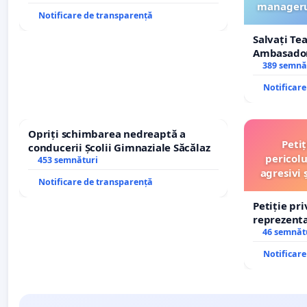
managerul
Notificare de transparență
Salvați Te
Ambasadori
managerul
389 semnă
ROGOJAN
Notificar
Opriți schimbarea nedreaptă a
Peti
conducerii Școlii Gimnaziale Săcălaz
pericolu
453 semnături
agresivi 
Notificare de transparență
Petiție pr
reprezentat
stăpân di
46 semnăt
Notificar