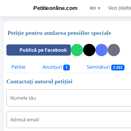
Petitieonline.com
Vezi (răsfoi
RO ▼
Petiție pentru anularea pensiilor speciale
Publică pe Facebook
Petitie
Anunțuri
Semnături
1
2 283
Contactați autorul petiției
Numele tău
Adresă email