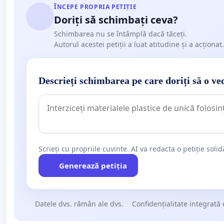
ÎNCEPE PROPRIA PETIȚIE
Doriți să schimbați ceva?
Schimbarea nu se întâmplă dacă tăceți.
Autorul acestei petiții a luat atitudine și a acționat.
Descrieți schimbarea pe care doriți să o ve
Scrieți cu propriile cuvinte. AI va redacta o petiție soli
Generează petiția
Datele dvs. rămân ale dvs.
Confidențialitate integrată 