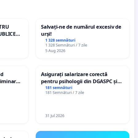
NTRU
Salvați-ne de numărul excesiv de
UBLICE
urși!
MÂNIA
1 328 semnături
1 328 Semnături / 7 zile
5 Aug 2026
nd
Asigurați salarizare corectă
criminarea
pentru psihologii din DGASPC și
ți de
spitale
181 semnături
181 Semnături / 7 zile
„Gorici”
31 Jul 2026