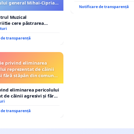
ui general Mihai-Ciprian
Notificare de transparență
ROGOJAN
atrul Muzical
i!Se cere păstrarea
ui general Mihai-Ciprian
turi
e de transparență
ție privind eliminarea
lui reprezentat de câinii
și fără stăpân din comuna
Tunari
ivind eliminarea pericolului
 de câinii agresivi și fără
n comuna Tunari
uri
e de transparență