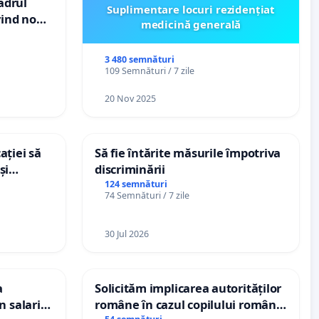
cadrul
Suplimentare locuri rezidențiat
vind noul
medicină generală
(PUG)
3 480 semnături
109 Semnături / 7 zile
20 Nov 2025
ației să
Să fie întărite măsurile împotriva
și
discriminării
e din
124 semnături
74 Semnături / 7 zile
30 Jul 2026
a
Solicităm implicarea autorităților
n salariul
române în cazul copilului român