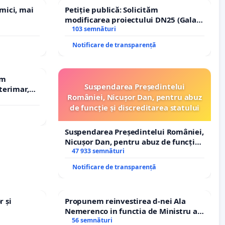
 mici, mai
Petiție publică: Solicităm
modificarea proiectului DN25 (Galați
– Hanu Conachi) prin devierea
103 semnături
traseului în afara localităților!
Notificare de transparență
em
Suspendarea Președintelui
terimar,
României, Nicușor Dan, pentru abuz
de funcție și discreditarea statului
Suspendarea Președintelui României,
Nicușor Dan, pentru abuz de funcție
și discreditarea statului
47 933 semnături
Notificare de transparență
r și
Propunem reinvestirea d-nei Ala
Nemerenco in functia de Ministru al
Sanatatii
56 semnături