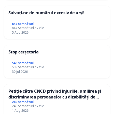
Salvați-ne de numărul excesiv de urși!
847 semnături
847 Semnături / 7 zile
5 Aug 2026
Stop cerșetoria
548 semnături
509 Semnături / 7 zile
30 Jul 2026
Petiție către CNCD privind injuriile, umilirea și
discriminarea persoanelor cu dizabilități de
către utilizatorul TikTok „Gorici”
249 semnături
249 Semnături / 7 zile
1 Aug 2026