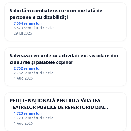
Solicităm combaterea urii online față de
persoanele cu dizabilități
7 564 semnături
6 520 Semnături / 7 zile
29 Jul 2026
Salvează cercurile cu activități extrașcolare din
cluburile și palatele copiilor
2 752 semnături
2 752 Semnături / 7 zile
4 Aug 2026
PETIȚIE NAȚIONALĂ PENTRU APĂRAREA
TEATRELOR PUBLICE DE REPERTORIU DIN
ROMÂNIA
1 723 semnături
1 723 Semnături / 7 zile
1 Aug 2026