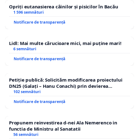
Opriți eutanasierea câinilor și pisicilor în Bacău
1 596 semnături
Notificare de transparență
Lidl: Mai multe cărucioare mici, mai puține mari!
6 semnături
Notificare de transparență
Petiție publică: Solicităm modificarea proiectului
DN25 (Galați – Hanu Conachi) prin devierea
traseului în afara localităților!
102 semnături
Notificare de transparență
Propunem reinvestirea d-nei Ala Nemerenco in
functia de Ministru al Sanatatii
56 semnături