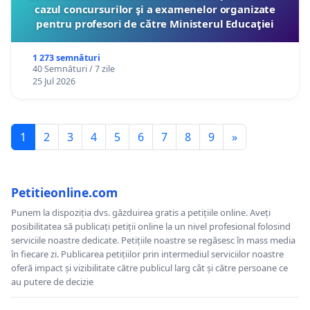
cazul concursurilor şi a examenelor organizate
pentru profesori de către Ministerul Educaţiei
1 273 semnături
40 Semnături / 7 zile
25 Jul 2026
1
2
3
4
5
6
7
8
9
»
Petitieonline.com
Punem la dispoziția dvs. găzduirea gratis a petițiile online. Aveți
posibilitatea să publicați petiții online la un nivel profesional folosind
serviciile noastre dedicate. Petițiile noastre se regăsesc în mass media
în fiecare zi. Publicarea petițiilor prin intermediul serviciilor noastre
oferă impact și vizibilitate către publicul larg cât și către persoane ce
au putere de decizie