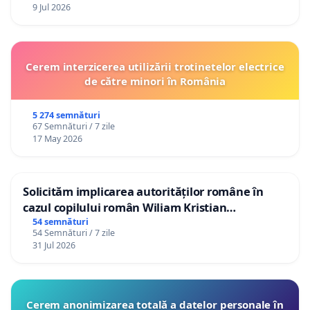
9 Jul 2026
Cerem interzicerea utilizării trotinetelor electrice
de către minori în România
5 274 semnături
67 Semnături / 7 zile
17 May 2026
Solicităm implicarea autorităților române în
cazul copilului român Wiliam Kristian
Gheorghe, aflat în plasament în Danemarca de
54 semnături
54 Semnături / 7 zile
12 ani
31 Jul 2026
Cerem anonimizarea totală a datelor personale în