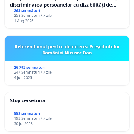
discriminarea persoanelor cu dizabilități de
către utilizatorul TikTok „Gorici”
263 semnături
258 Semnături / 7 zile
1 Aug 2026
Referendumul pentru demiterea Preşedintelui
României Nicusor Dan
26 792 semnături
247 Semnături / 7 zile
4 Jun 2025
Stop cerșetoria
558 semnături
193 Semnături / 7 zile
30 Jul 2026