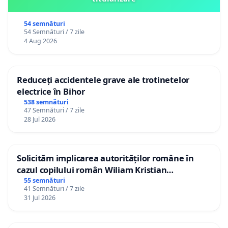
54 semnături
54 Semnături / 7 zile
4 Aug 2026
Reduceți accidentele grave ale trotinetelor
electrice în Bihor
538 semnături
47 Semnături / 7 zile
28 Jul 2026
Solicităm implicarea autorităților române în
cazul copilului român Wiliam Kristian
Gheorghe, aflat în plasament în Danemarca de
55 semnături
41 Semnături / 7 zile
12 ani
31 Jul 2026