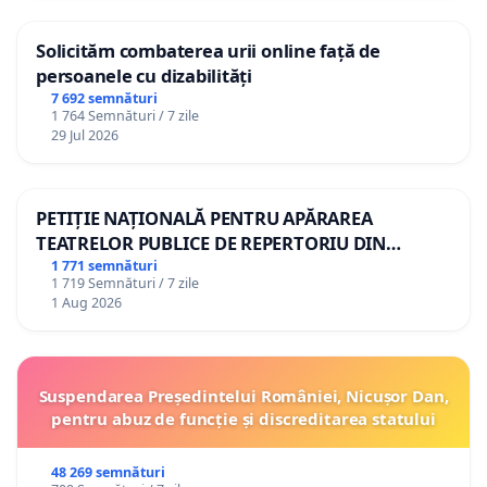
Solicităm combaterea urii online față de
persoanele cu dizabilități
7 692 semnături
1 764 Semnături / 7 zile
29 Jul 2026
PETIȚIE NAȚIONALĂ PENTRU APĂRAREA
TEATRELOR PUBLICE DE REPERTORIU DIN
ROMÂNIA
1 771 semnături
1 719 Semnături / 7 zile
1 Aug 2026
Suspendarea Președintelui României, Nicușor Dan,
pentru abuz de funcție și discreditarea statului
48 269 semnături