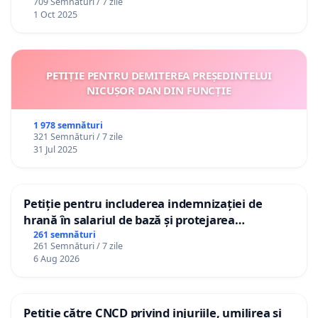
709 Semnături / 7 zile
1 Oct 2025
PETIȚIE PENTRU DEMITEREA PREȘEDINTELUI
NICUȘOR DAN DIN FUNCȚIE
1 978 semnături
321 Semnături / 7 zile
31 Jul 2025
Petiție pentru includerea indemnizației de
hrană în salariul de bază și protejarea
gradațiilor de vechime pentru asistenții
261 semnături
261 Semnături / 7 zile
personali
6 Aug 2026
Petiție către CNCD privind injuriile, umilirea și