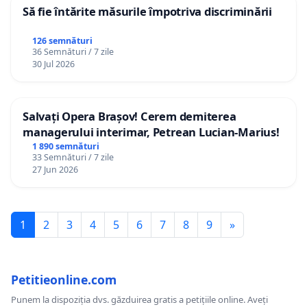
Să fie întărite măsurile împotriva discriminării
126 semnături
36 Semnături / 7 zile
30 Jul 2026
Salvați Opera Brașov! Cerem demiterea
managerului interimar, Petrean Lucian-Marius!
1 890 semnături
33 Semnături / 7 zile
27 Jun 2026
1
2
3
4
5
6
7
8
9
»
Petitieonline.com
Punem la dispoziția dvs. găzduirea gratis a petițiile online. Aveți