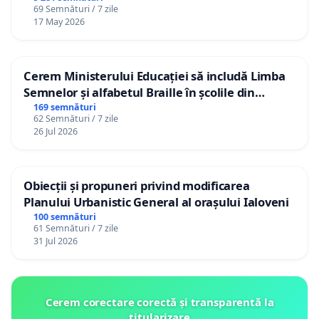
69 Semnături / 7 zile
17 May 2026
Cerem Ministerului Educației să includă Limba
Semnelor și alfabetul Braille în școlile din
Republica Moldova!
169 semnături
62 Semnături / 7 zile
26 Jul 2026
Obiecții și propuneri privind modificarea
Planului Urbanistic General al orașului Ialoveni
100 semnături
61 Semnături / 7 zile
31 Jul 2026
Cerem corectare corectă și transparentă la
titularizare