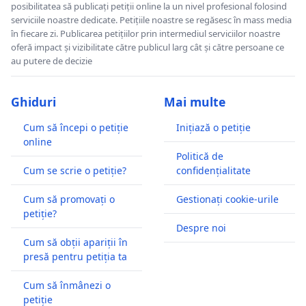
posibilitatea să publicați petiții online la un nivel profesional folosind
serviciile noastre dedicate. Petițiile noastre se regăsesc în mass media
în fiecare zi. Publicarea petițiilor prin intermediul serviciilor noastre
oferă impact și vizibilitate către publicul larg cât și către persoane ce
au putere de decizie
Ghiduri
Mai multe
Cum să începi o petiție
Inițiază o petiție
online
Politică de
Cum se scrie o petiție?
confidențialitate
Cum să promovați o
Gestionați cookie-urile
petiție?
Despre noi
Cum să obții apariții în
presă pentru petiția ta
Cum să înmânezi o
petiție