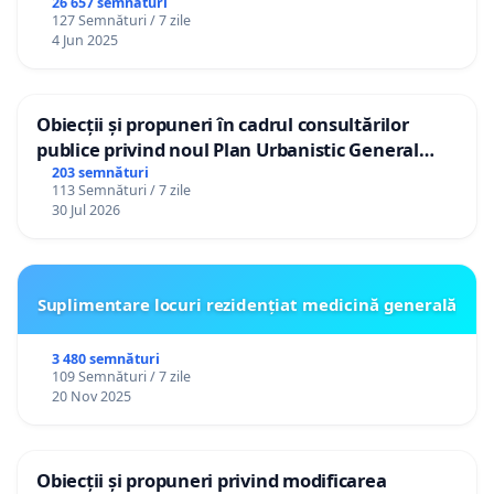
26 657 semnături
127 Semnături / 7 zile
4 Jun 2025
Obiecții și propuneri în cadrul consultărilor
publice privind noul Plan Urbanistic General
(PUG) Ialoveni
203 semnături
113 Semnături / 7 zile
30 Jul 2026
Suplimentare locuri rezidențiat medicină generală
3 480 semnături
109 Semnături / 7 zile
20 Nov 2025
Obiecții și propuneri privind modificarea