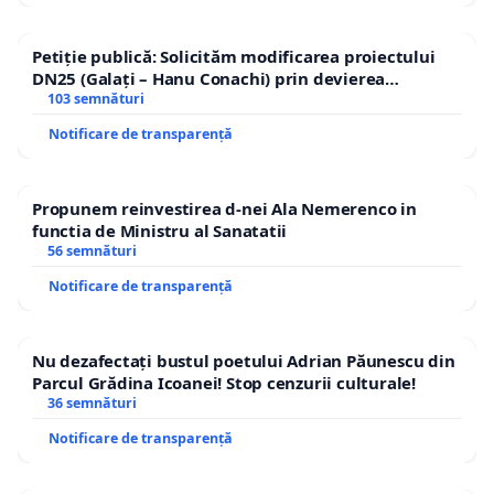
Petiție publică: Solicităm modificarea proiectului
DN25 (Galați – Hanu Conachi) prin devierea
traseului în afara localităților!
103 semnături
Notificare de transparență
Propunem reinvestirea d-nei Ala Nemerenco in
functia de Ministru al Sanatatii
56 semnături
Notificare de transparență
Nu dezafectați bustul poetului Adrian Păunescu din
Parcul Grădina Icoanei! Stop cenzurii culturale!
36 semnături
Notificare de transparență