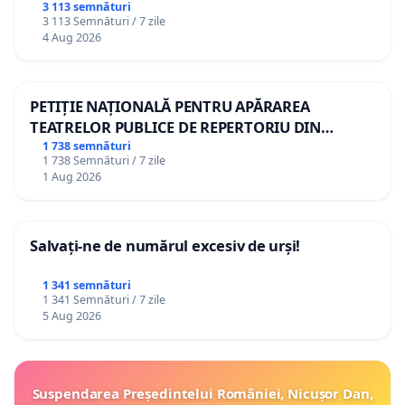
3 113 semnături
3 113 Semnături / 7 zile
4 Aug 2026
PETIȚIE NAȚIONALĂ PENTRU APĂRAREA
TEATRELOR PUBLICE DE REPERTORIU DIN
ROMÂNIA
1 738 semnături
1 738 Semnături / 7 zile
1 Aug 2026
Salvați-ne de numărul excesiv de urși!
1 341 semnături
1 341 Semnături / 7 zile
5 Aug 2026
Suspendarea Președintelui României, Nicușor Dan,