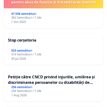
pentru abuz de funcție și discreditarea statului
47 938 semnături
382 Semnături / 7 zile
1 Oct 2025
Stop cerșetoria
553 semnături
314 Semnături / 7 zile
30 Jul 2026
Petiție către CNCD privind injuriile, umilirea și
discriminarea persoanelor cu dizabilități de
către utilizatorul TikTok „Gorici”
256 semnături
256 Semnături / 7 zile
1 Aug 2026