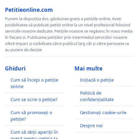
Petitieonline.com
Punem la dispoziția dvs. găzduirea gratis a petițiile online. Aveți
posibilitatea să publicați petiții online la un nivel profesional folosind
serviciile noastre dedicate. Petițiile noastre se regăsesc în mass media
în fiecare zi. Publicarea petițiilor prin intermediul serviciilor noastre
oferă impact și vizibilitate către publicul larg cât și către persoane ce
au putere de decizie
Ghiduri
Mai multe
Cum să începi o petiție
Inițiază o petiție
online
Politică de
Cum se scrie o petiție?
confidențialitate
Cum să promovați o
Gestionați cookie-urile
petiție?
Despre noi
Cum să obții apariții în
presă pentru petiția ta