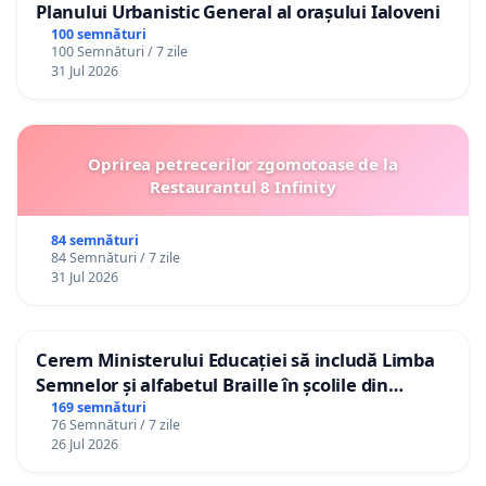
Planului Urbanistic General al orașului Ialoveni
100 semnături
100 Semnături / 7 zile
31 Jul 2026
Oprirea petrecerilor zgomotoase de la
Restaurantul 8 Infinity
84 semnături
84 Semnături / 7 zile
31 Jul 2026
Cerem Ministerului Educației să includă Limba
Semnelor și alfabetul Braille în școlile din
Republica Moldova!
169 semnături
76 Semnături / 7 zile
26 Jul 2026