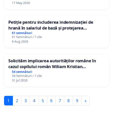
17 May 2026
Petiție pentru includerea indemnizației de
hrană în salariul de bază și protejarea
gradațiilor de vechime pentru asistenții
61 semnături
61 Semnături / 7 zile
personali
6 Aug 2026
Solicităm implicarea autorităților române în
cazul copilului român Wiliam Kristian
Gheorghe, aflat în plasament în Danemarca de
54 semnături
54 Semnături / 7 zile
12 ani
31 Jul 2026
1
2
3
4
5
6
7
8
9
»