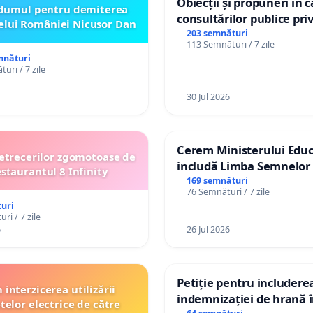
Obiecții și propuneri în 
dumul pentru demiterea
consultărilor publice pri
elui României Nicusor Dan
Plan Urbanistic General 
203 semnături
113 Semnături / 7 zile
Ialoveni
mnături
uri / 7 zile
30 Jul 2026
Cerem Ministerului Educ
etrecerilor zgomotoase de
includă Limba Semnelor 
estaurantul 8 Infinity
alfabetul Braille în școlil
169 semnături
76 Semnături / 7 zile
Republica Moldova!
uri
ri / 7 zile
6
26 Jul 2026
Petiție pentru includere
interzicerea utilizării
indemnizației de hrană î
telor electrice de către