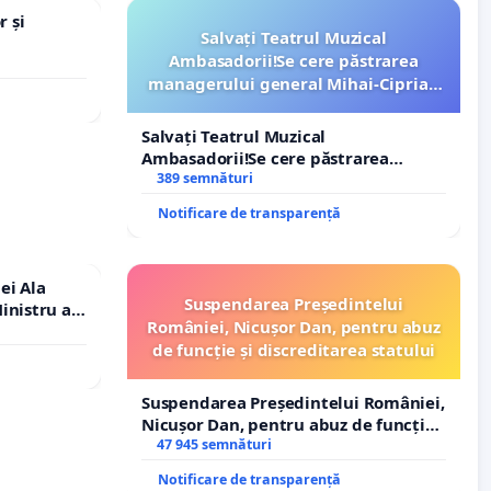
r și
Salvați Teatrul Muzical
Ambasadorii!Se cere păstrarea
managerului general Mihai-Ciprian
ROGOJAN
Salvați Teatrul Muzical
Ambasadorii!Se cere păstrarea
managerului general Mihai-Ciprian
389 semnături
ROGOJAN
Notificare de transparență
ei Ala
Suspendarea Președintelui
inistru al
României, Nicușor Dan, pentru abuz
de funcție și discreditarea statului
Suspendarea Președintelui României,
Nicușor Dan, pentru abuz de funcție
și discreditarea statului
47 945 semnături
Notificare de transparență