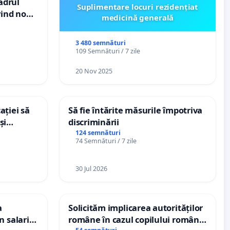
cadrul
Suplimentare locuri rezidențiat
vind noul
medicină generală
(PUG)
3 480 semnături
109 Semnături / 7 zile
20 Nov 2025
ației să
Să fie întărite măsurile împotriva
și
discriminării
e din
124 semnături
74 Semnături / 7 zile
30 Jul 2026
a
Solicităm implicarea autorităților
n salariul
române în cazul copilului român