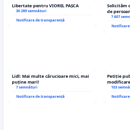
Libertate pentru VIOREL PAȘCA
Solicităm 
30 289 semnături
de persoan
7 607 sem
Notificare de transparență
Notificar
Lidl: Mai multe cărucioare mici, mai
Petiție pub
puține mari!
modificare
7 semnături
– Hanu Con
103 semnă
traseului î
Notificare de transparență
Notificar