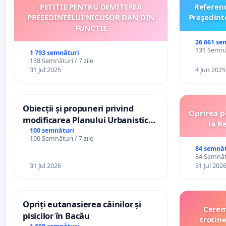
PETIȚIE PENTRU DEMITEREA
Referen
PREȘEDINTELUI NICUȘOR DAN DIN
Preşedint
FUNCȚIE
26 661 se
131 Semnăt
1 793 semnături
138 Semnături / 7 zile
31 Jul 2025
4 Jun 2025
Obiecții și propuneri privind
Oprirea p
modificarea Planului Urbanistic
la R
General al orașului Ialoveni
100 semnături
100 Semnături / 7 zile
84 semnăt
84 Semnătu
31 Jul 2026
31 Jul 202
Opriți eutanasierea câinilor și
Cerem 
pisicilor în Bacău
trotine