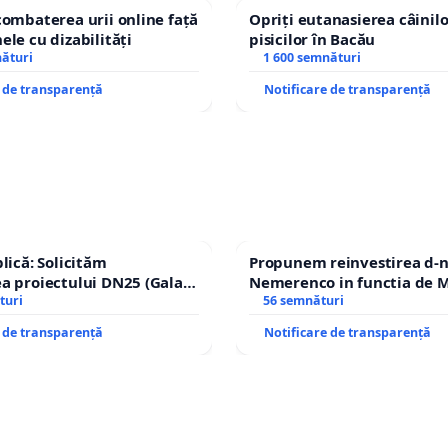
combaterea urii online față
Opriți eutanasierea câinilo
ele cu dizabilități
pisicilor în Bacău
nături
1 600 semnături
e de transparență
Notificare de transparență
lică: Solicităm
Propunem reinvestirea d-n
a proiectului DN25 (Galați
Nemerenco in functia de M
achi) prin devierea
turi
Sanatatii
56 semnături
n afara localităților!
e de transparență
Notificare de transparență