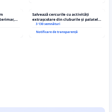
em
Salvează cercurile cu activități
terimar,
extrașcolare din cluburile și palatele
copiilor
3 130 semnături
Notificare de transparență