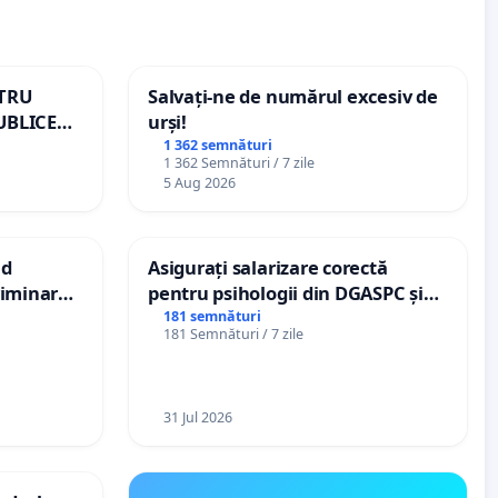
NTRU
Salvați-ne de numărul excesiv de
UBLICE
urși!
MÂNIA
1 362 semnături
1 362 Semnături / 7 zile
5 Aug 2026
nd
Asigurați salarizare corectă
criminarea
pentru psihologii din DGASPC și
ți de
spitale
181 semnături
181 Semnături / 7 zile
„Gorici”
31 Jul 2026