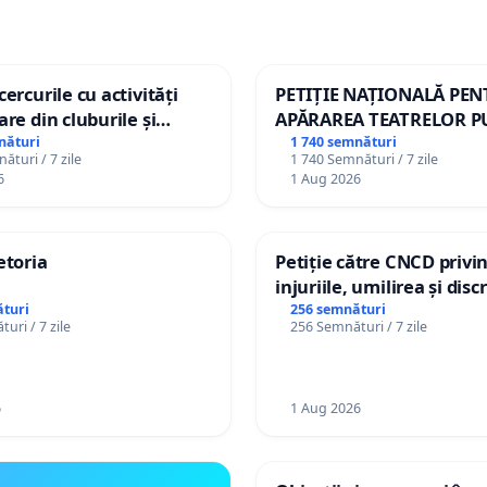
ercurile cu activități
PETIȚIE NAȚIONALĂ PE
are din cluburile și
APĂRAREA TEATRELOR P
opiilor
DE REPERTORIU DIN RO
nături
1 740 semnături
ături / 7 zile
1 740 Semnături / 7 zile
6
1 Aug 2026
etoria
Petiție către CNCD privi
injuriile, umilirea și dis
persoanelor cu dizabilită
turi
256 semnături
uri / 7 zile
256 Semnături / 7 zile
către utilizatorul TikTok 
6
1 Aug 2026