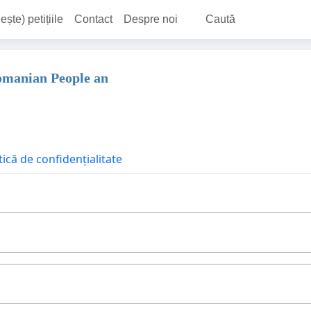
ește) petițiile
Contact
Despre noi
Caută
Romanian People an
tică de confidențialitate