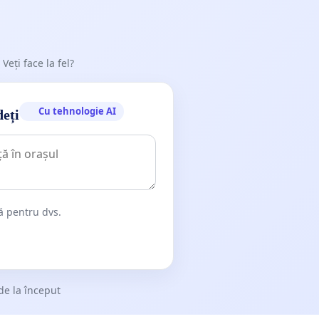
 Veți face la fel?
Cu tehnologie AI
deți
dă pentru dvs.
de la început