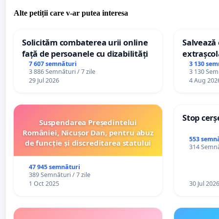
Alte petiții care v-ar putea interesa
Solicităm combaterea urii online
Salvează c
față de persoanele cu dizabilități
extrașcol
palatele c
7 607 semnături
3 130 sem
3 886 Semnături / 7 zile
3 130 Semn
29 Jul 2026
4 Aug 202
Stop cerș
Suspendarea Președintelui
României, Nicușor Dan, pentru abuz
553 semnă
de funcție și discreditarea statului
314 Semnăt
47 945 semnături
389 Semnături / 7 zile
1 Oct 2025
30 Jul 202