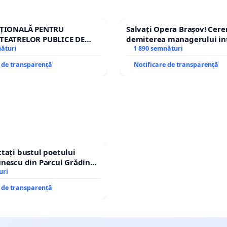
AȚIONALĂ PENTRU
Salvați Opera Brașov! Cer
TEATRELOR PUBLICE DE
demiterea managerului in
IU DIN ROMÂNIA
nături
Petrean Lucian-Marius!
1 890 semnături
e de transparență
Notificare de transparență
tați bustul poetului
nescu din Parcul Grădina
op cenzurii culturale!
uri
e de transparență