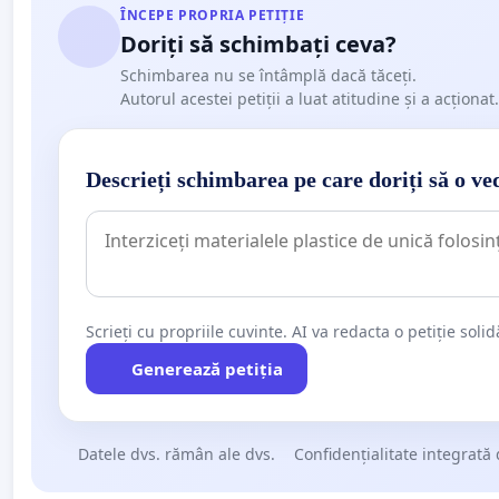
ÎNCEPE PROPRIA PETIȚIE
Doriți să schimbați ceva?
Schimbarea nu se întâmplă dacă tăceți.
Autorul acestei petiții a luat atitudine și a acționat.
Descrieți schimbarea pe care doriți să o ve
Scrieți cu propriile cuvinte. AI va redacta o petiție soli
Generează petiția
Datele dvs. rămân ale dvs.
Confidențialitate integrată 