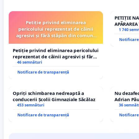
PETIȚIE N
Petiție privind eliminarea
APĂRAREA 
pericolului reprezentat de câinii
REPERTOR
1 740 sem
agresivi și fără stăpân din comuna
Notificar
Tunari
Petiție privind eliminarea pericolului
reprezentat de câinii agresivi și fără
stăpân din comuna Tunari
46 semnături
Notificare de transparență
Opriți schimbarea nedreaptă a
Nu dezafec
conducerii Școlii Gimnaziale Săcălaz
Adrian Pău
453 semnături
Icoanei! St
36 semnăt
Notificare de transparență
Notificar