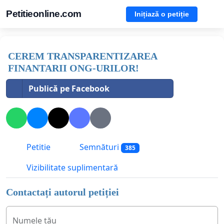
Petitieonline.com
Inițiază o petiție
CEREM TRANSPARENTIZAREA
FINANTARII ONG-URILOR!
Publică pe Facebook
Petitie
Semnături
385
Vizibilitate suplimentară
Contactați autorul petiției
Numele tău