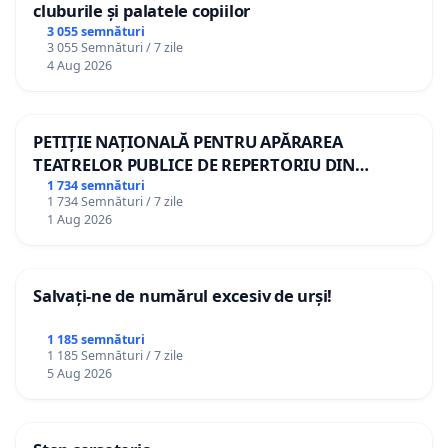
cluburile și palatele copiilor
3 055 semnături
3 055 Semnături / 7 zile
4 Aug 2026
PETIȚIE NAȚIONALĂ PENTRU APĂRAREA
TEATRELOR PUBLICE DE REPERTORIU DIN
ROMÂNIA
1 734 semnături
1 734 Semnături / 7 zile
1 Aug 2026
Salvați-ne de numărul excesiv de urși!
1 185 semnături
1 185 Semnături / 7 zile
5 Aug 2026