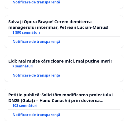
Notificare de transparență
Salvați Opera Brașov! Cerem demiterea
managerului interimar, Petrean Lucian-Marius!
1 890 semnături
Notificare de transparență
Lidl: Mai multe cărucioare mici, mai puține mari!
7 semnături
Notificare de transparență
Petiție publică: Solicităm modificarea proiectului
DN25 (Galați – Hanu Conachi) prin devierea
traseului în afara localităților!
103 semnături
Notificare de transparență