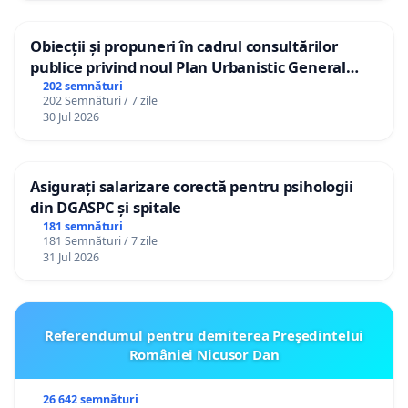
Obiecții și propuneri în cadrul consultărilor
publice privind noul Plan Urbanistic General
(PUG) Ialoveni
202 semnături
202 Semnături / 7 zile
30 Jul 2026
Asigurați salarizare corectă pentru psihologii
din DGASPC și spitale
181 semnături
181 Semnături / 7 zile
31 Jul 2026
Referendumul pentru demiterea Preşedintelui
României Nicusor Dan
26 642 semnături