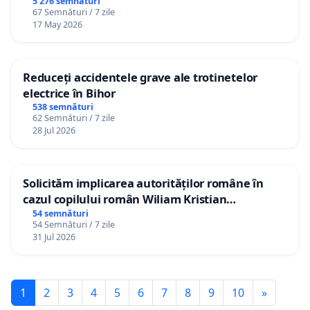
5 276 semnături
67 Semnături / 7 zile
17 May 2026
Reduceți accidentele grave ale trotinetelor
electrice în Bihor
538 semnături
62 Semnături / 7 zile
28 Jul 2026
Solicităm implicarea autorităților române în
cazul copilului român Wiliam Kristian
Gheorghe, aflat în plasament în Danemarca de
54 semnături
54 Semnături / 7 zile
12 ani
31 Jul 2026
1
2
3
4
5
6
7
8
9
10
»