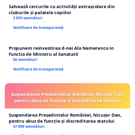
Salvează cercurile cu activități extrașcolare din
cluburile și palatele copiilor
3 055 semnături
Notificare de transparență
Propunem reinvestirea d-nei Ala Nemerenco in
functia de Ministru al Sanatatii
56 semnături
Notificare de transparență
Suspendarea Președintelui României, Nicușor Dan,
pentru abuz de funcție și discreditarea statului
Suspendarea Președintelui României, Nicușor Dan,
pentru abuz de funcție și discreditarea statului
47 899 semnături