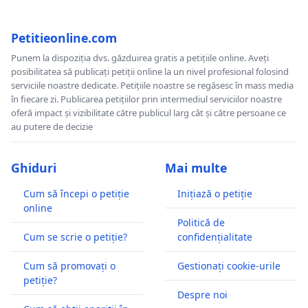
Petitieonline.com
Punem la dispoziția dvs. găzduirea gratis a petițiile online. Aveți
posibilitatea să publicați petiții online la un nivel profesional folosind
serviciile noastre dedicate. Petițiile noastre se regăsesc în mass media
în fiecare zi. Publicarea petițiilor prin intermediul serviciilor noastre
oferă impact și vizibilitate către publicul larg cât și către persoane ce
au putere de decizie
Ghiduri
Mai multe
Cum să începi o petiție
Inițiază o petiție
online
Politică de
Cum se scrie o petiție?
confidențialitate
Cum să promovați o
Gestionați cookie-urile
petiție?
Despre noi