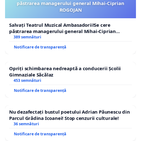
păstrarea managerului general Mihai-Ciprian
ROGOJAN
Salvați Teatrul Muzical Ambasadorii!Se cere
păstrarea managerului general Mihai-Ciprian
ROGOJAN
389 semnături
Notificare de transparență
Opriți schimbarea nedreaptă a conducerii Școlii
Gimnaziale Săcălaz
453 semnături
Notificare de transparență
Nu dezafectați bustul poetului Adrian Păunescu din
Parcul Grădina Icoanei! Stop cenzurii culturale!
36 semnături
Notificare de transparență