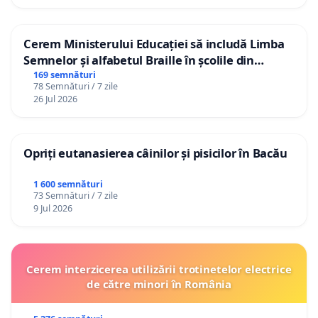
Cerem Ministerului Educației să includă Limba
Semnelor și alfabetul Braille în școlile din
Republica Moldova!
169 semnături
78 Semnături / 7 zile
26 Jul 2026
Opriți eutanasierea câinilor și pisicilor în Bacău
1 600 semnături
73 Semnături / 7 zile
9 Jul 2026
Cerem interzicerea utilizării trotinetelor electrice
de către minori în România