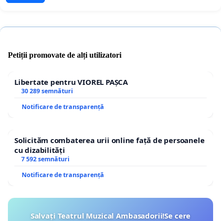
Petiții promovate de alți utilizatori
Libertate pentru VIOREL PAȘCA
30 289 semnături
Notificare de transparență
Solicităm combaterea urii online față de persoanele
cu dizabilități
7 592 semnături
Notificare de transparență
Salvați Teatrul Muzical Ambasadorii!Se cere