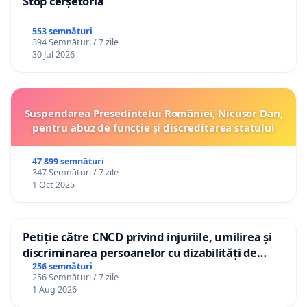
Stop cerșetoria
553 semnături
394 Semnături / 7 zile
30 Jul 2026
Suspendarea Președintelui României, Nicușor Dan,
pentru abuz de funcție și discreditarea statului
47 899 semnături
347 Semnături / 7 zile
1 Oct 2025
Petiție către CNCD privind injuriile, umilirea și
discriminarea persoanelor cu dizabilități de
către utilizatorul TikTok „Gorici”
256 semnături
256 Semnături / 7 zile
1 Aug 2026