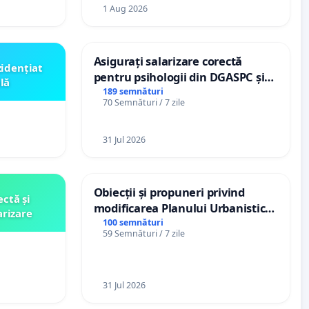
1 Aug 2026
Asigurați salarizare corectă
zidențiat
pentru psihologii din DGASPC și
lă
spitale
189 semnături
70 Semnături / 7 zile
31 Jul 2026
Obiecții și propuneri privind
ctă și
modificarea Planului Urbanistic
arizare
General al orașului Ialoveni
100 semnături
59 Semnături / 7 zile
31 Jul 2026