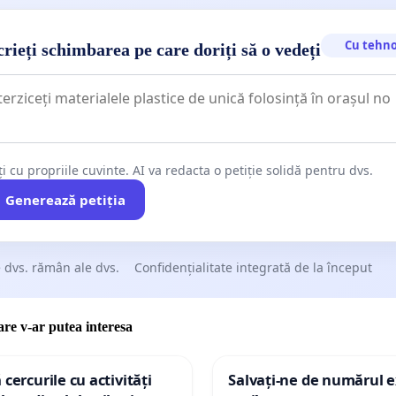
Cu tehno
rieți schimbarea pe care doriți să o vedeți
ți cu propriile cuvinte. AI va redacta o petiție solidă pentru dvs.
Generează petiția
 dvs. rămân ale dvs.
Confidențialitate integrată de la început
care v-ar putea interesa
 cercurile cu activități
Salvați-ne de numărul e