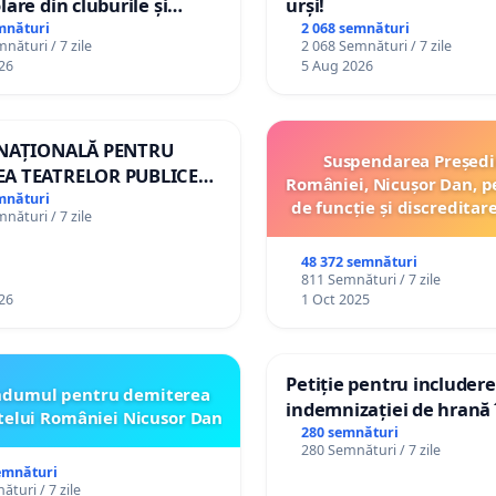
lare din cluburile și
urși!
 copiilor
mnături
2 068 semnături
nături / 7 zile
2 068 Semnături / 7 zile
26
5 Aug 2026
 NAȚIONALĂ PENTRU
Suspendarea Președi
A TEATRELOR PUBLICE
României, Nicușor Dan, p
ERTORIU DIN ROMÂNIA
mnături
de funcție și discreditar
nături / 7 zile
48 372 semnături
811 Semnături / 7 zile
26
1 Oct 2025
Petiție pentru includer
ndumul pentru demiterea
indemnizației de hrană î
telui României Nicusor Dan
de bază și protejarea gr
280 semnături
280 Semnături / 7 zile
de vechime pentru asist
emnături
personali
turi / 7 zile