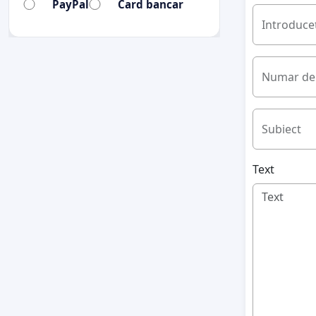
PayPal
Card bancar
Introduceț
Numar de 
Subiect
Text