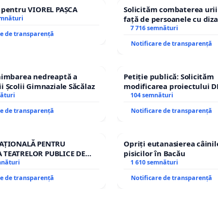
e pentru VIOREL PAȘCA
Solicităm combaterea urii
emnături
față de persoanele cu diza
7 716 semnături
re de transparență
Notificare de transparență
chimbarea nedreaptă a
Petiție publică: Solicităm
i Școlii Gimnaziale Săcălaz
modificarea proiectului D
ături
– Hanu Conachi) prin devi
104 semnături
traseului în afara localităț
re de transparență
Notificare de transparență
NAȚIONALĂ PENTRU
Opriți eutanasierea câinilo
 TEATRELOR PUBLICE DE
pisicilor în Bacău
RIU DIN ROMÂNIA
mnături
1 610 semnături
re de transparență
Notificare de transparență