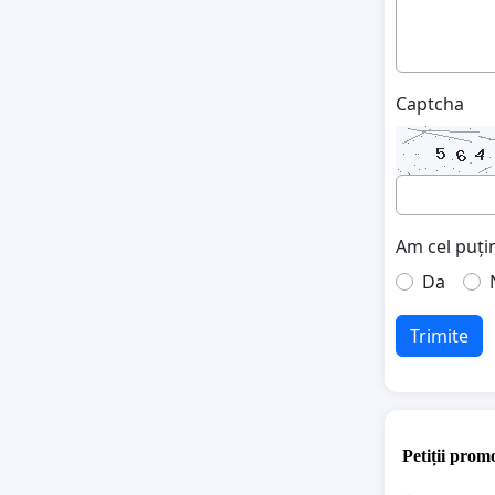
Captcha
Am cel puțin
Da
Trimite
Petiții promo