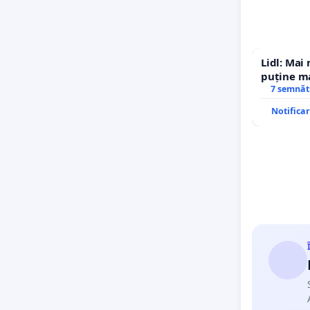
Lidl: Mai
puține ma
7 semnăt
Notifica