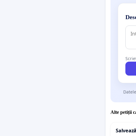
Desc
Scrie
Datele
Alte petiții 
Salvează