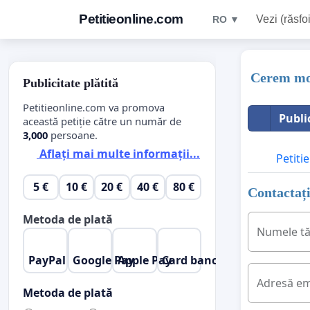
Petitieonline.com
Vezi (răsfoi
RO ▼
Cerem mod
Publicitate plătită
Petitieonline.com va promova
Publi
această petiție către un număr de
3,000
persoane.
Aflați mai multe informații...
Petitie
5 €
10 €
20 €
40 €
80 €
Contactați
Metoda de plată
Numele t
PayPal
Google Pay
Apple Pay
Card bancar
Adresă em
Metoda de plată