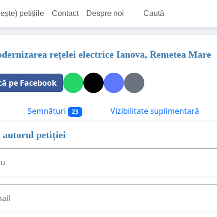
ește) petițiile
Contact
Despre noi
Caută
ernizarea rețelei electrice Ianova, Remetea Mare
că pe Facebook
Semnături
Vizibilitate suplimentară
23
 autorul petiției
ău
ail