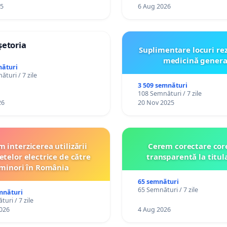
25
6 Aug 2026
șetoria
Suplimentare locuri re
medicină genera
nături
turi / 7 zile
3 509 semnături
108 Semnături / 7 zile
26
20 Nov 2025
 interzicerea utilizării
Cerem corectare core
etelor electrice de către
transparentă la titul
minori în România
65 semnături
65 Semnături / 7 zile
mnături
uri / 7 zile
026
4 Aug 2026