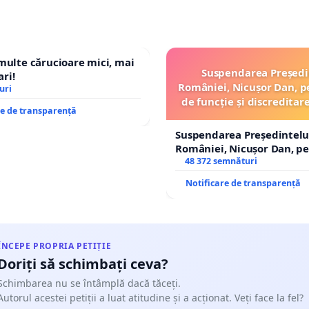
 multe cărucioare mici, mai
Suspendarea Președi
ri!
României, Nicușor Dan, p
uri
de funcție și discreditar
re de transparență
Suspendarea Președintelu
României, Nicușor Dan, p
de funcție și discreditarea
48 372 semnături
Notificare de transparență
ÎNCEPE PROPRIA PETIȚIE
Doriți să schimbați ceva?
Schimbarea nu se întâmplă dacă tăceți.
Autorul acestei petiții a luat atitudine și a acționat. Veți face la fel?