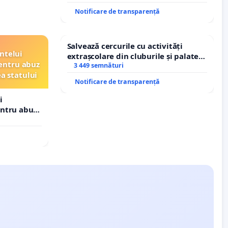
Tunari
Notificare de transparență
Salvează cercurile cu activități
ntelui
extrașcolare din cluburile și palatele
entru abuz
copiilor
3 449 semnături
ea statului
Notificare de transparență
i
entru abuz
 statului