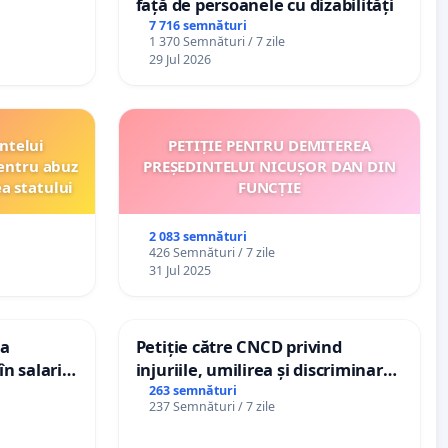
față de persoanele cu dizabilități
7 716 semnături
1 370 Semnături / 7 zile
29 Jul 2026
ntelui
PETIȚIE PENTRU DEMITEREA
entru abuz
PREȘEDINTELUI NICUȘOR DAN DIN
ea statului
FUNCȚIE
2 083 semnături
426 Semnături / 7 zile
31 Jul 2025
ea
Petiție către CNCD privind
n salariul
injuriile, umilirea și discriminarea
adațiilor
persoanelor cu dizabilități de
263 semnături
237 Semnături / 7 zile
enții
către utilizatorul TikTok „Gorici”