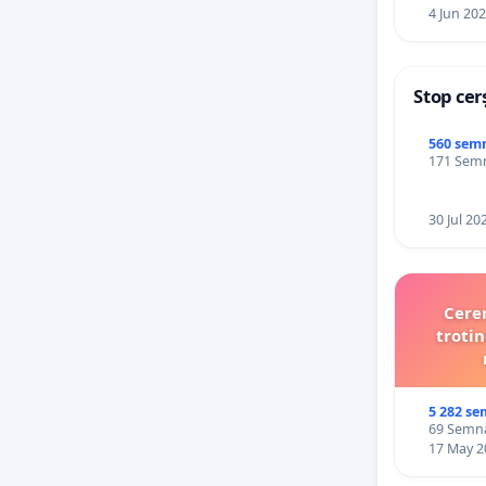
4 Jun 20
Stop cer
560 sem
171 Semnă
30 Jul 20
Cerem
trotin
5 282 se
69 Semnăt
17 May 2