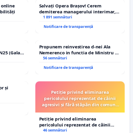
 online
Salvați Opera Brașov! Cerem
bilități
demiterea managerului interimar,
Petrean Lucian-Marius!
1 891 semnături
Notificare de transparență
Propunem reinvestirea d-nei Ala
N25 (Galați
Nemerenco in functia de Ministru al
erea
Sanatatii
56 semnături
ilor!
Notificare de transparență
r și
Petiție privind eliminarea
pericolului reprezentat de câinii
agresivi și fără stăpân din comuna
Tunari
Petiție privind eliminarea
pericolului reprezentat de câinii
agresivi și fără stăpân din comuna
46 semnături