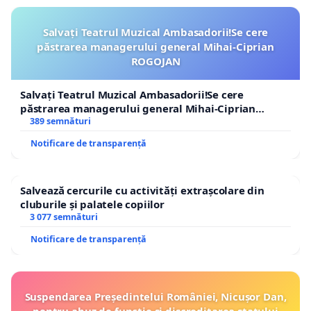
Salvați Teatrul Muzical Ambasadorii!Se cere
păstrarea managerului general Mihai-Ciprian
ROGOJAN
Salvați Teatrul Muzical Ambasadorii!Se cere
păstrarea managerului general Mihai-Ciprian
ROGOJAN
389 semnături
Notificare de transparență
Salvează cercurile cu activități extrașcolare din
cluburile și palatele copiilor
3 077 semnături
Notificare de transparență
Suspendarea Președintelui României, Nicușor Dan,