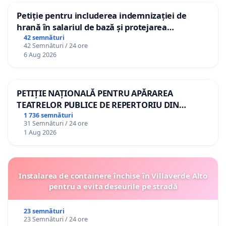
Petiție pentru includerea indemnizației de
hrană în salariul de bază și protejarea
gradațiilor de vechime pentru asistenții
42 semnături
42 Semnături / 24 ore
personali
6 Aug 2026
PETIȚIE NAȚIONALĂ PENTRU APĂRAREA
TEATRELOR PUBLICE DE REPERTORIU DIN
ROMÂNIA
1 736 semnături
31 Semnături / 24 ore
1 Aug 2026
Instalarea de containere închise în Villaverde Alto
pentru a evita deșeurile pe stradă
23 semnături
23 Semnături / 24 ore