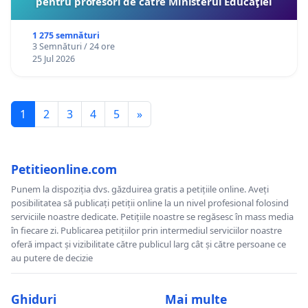
pentru profesori de către Ministerul Educaţiei
1 275 semnături
3 Semnături / 24 ore
25 Jul 2026
1
2
3
4
5
»
Petitieonline.com
Punem la dispoziția dvs. găzduirea gratis a petițiile online. Aveți
posibilitatea să publicați petiții online la un nivel profesional folosind
serviciile noastre dedicate. Petițiile noastre se regăsesc în mass media
în fiecare zi. Publicarea petițiilor prin intermediul serviciilor noastre
oferă impact și vizibilitate către publicul larg cât și către persoane ce
au putere de decizie
Ghiduri
Mai multe