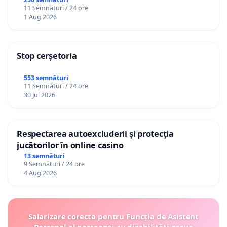
către utilizatorul TikTok „Gorici”
11 Semnături / 24 ore
1 Aug 2026
Stop cerșetoria
553 semnături
11 Semnături / 24 ore
30 Jul 2026
Respectarea autoexcluderii și protecția
jucătorilor în online casino
13 semnături
9 Semnături / 24 ore
4 Aug 2026
Salarizare corecta pentru Funcția de Asistent
Personal al persoanei cu dizabilități grave