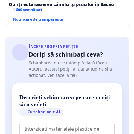
Opriți eutanasierea câinilor și pisicilor în Bacău
1 600 semnături
Notificare de transparență
ÎNCEPE PROPRIA PETIȚIE
Doriți să schimbați ceva?
Schimbarea nu se întâmplă dacă tăceți.
Autorul acestei petiții a luat atitudine și a
acționat. Veți face la fel?
Descrieți schimbarea pe care doriți
să o vedeți
Cu tehnologie AI