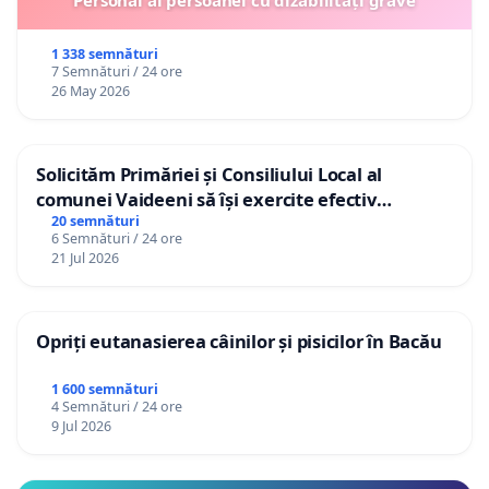
1 338 semnături
7 Semnături / 24 ore
26 May 2026
Solicităm Primăriei și Consiliului Local al
comunei Vaideeni să își exercite efectiv
atribuțiile legale și să reprezinte interesele
20 semnături
6 Semnături / 24 ore
cetățenilor în raport cu APAVIL S.A, operatorul
21 Jul 2026
serviciului de apă!
Opriți eutanasierea câinilor și pisicilor în Bacău
1 600 semnături
4 Semnături / 24 ore
9 Jul 2026