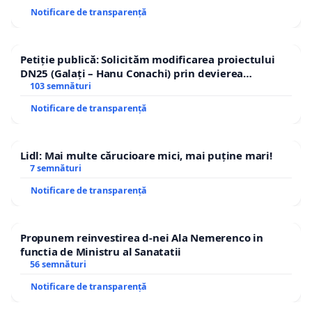
Cum ajută această petiție?
Mobilizăm cetățenii pentru
Notificare de transparență
trebuie să fie beneficiarul bugetului de stat, al granturilo
oferite de către partnerii externi. Cetățenii trebuie să 
Petiție publică: Solicităm modificarea proiectului
să fie direcționate aceste resurse. Atât inițiativa cât și 
DN25 (Galați – Hanu Conachi) prin devierea
cetățenii Republicii Moldova vor fi înaintate și către par
traseului în afara localităților!
103 semnături
dezvoltare, punînd presiune directă pe guvernare chiar 
Notificare de transparență
externi.
Lidl: Mai multe cărucioare mici, mai puține mari!
7 semnături
Notificare de transparență
Propunem reinvestirea d-nei Ala Nemerenco in
functia de Ministru al Sanatatii
56 semnături
Notificare de transparență