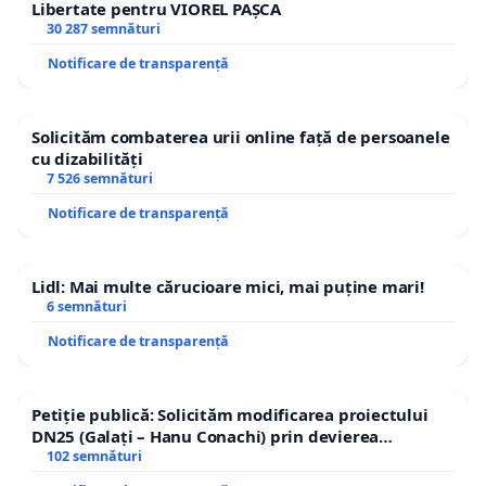
Libertate pentru VIOREL PAȘCA
30 287 semnături
Notificare de transparență
Solicităm combaterea urii online față de persoanele
cu dizabilități
7 526 semnături
Notificare de transparență
Lidl: Mai multe cărucioare mici, mai puține mari!
6 semnături
Notificare de transparență
Petiție publică: Solicităm modificarea proiectului
DN25 (Galați – Hanu Conachi) prin devierea
traseului în afara localităților!
102 semnături