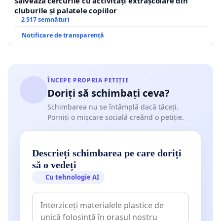
Salvează cercurile cu activități extrașcolare din
cluburile și palatele copiilor
2 517 semnături
Notificare de transparență
ÎNCEPE PROPRIA PETIȚIE
Doriți să schimbați ceva?
Schimbarea nu se întâmplă dacă tăceți.
Porniți o mișcare socială creând o petiție.
Descrieți schimbarea pe care doriți
să o vedeți
Cu tehnologie AI