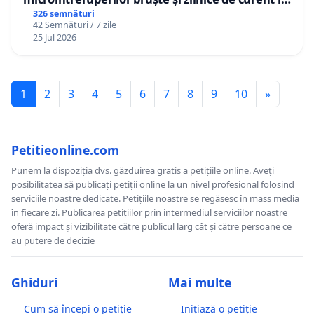
Sâncraiu de Mureș și Nazna
326 semnături
42 Semnături / 7 zile
25 Jul 2026
1
2
3
4
5
6
7
8
9
10
»
Petitieonline.com
Punem la dispoziția dvs. găzduirea gratis a petițiile online. Aveți
posibilitatea să publicați petiții online la un nivel profesional folosind
serviciile noastre dedicate. Petițiile noastre se regăsesc în mass media
în fiecare zi. Publicarea petițiilor prin intermediul serviciilor noastre
oferă impact și vizibilitate către publicul larg cât și către persoane ce
au putere de decizie
Ghiduri
Mai multe
Cum să începi o petiție
Inițiază o petiție