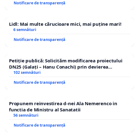
Notificare de transparență
Lidl: Mai multe cărucioare mici, mai puține mari!
6 semnături
Notificare de transparență
Petiție publică: Solicităm modificarea proiectului
DN25 (Galați – Hanu Conachi) prin devierea
traseului în afara localităților!
102 semnături
Notificare de transparență
Propunem reinvestirea d-nei Ala Nemerenco in
functia de Ministru al Sanatatii
56 semnături
Notificare de transparență