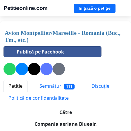
Petitieonline.com
Inițiază o petiție
Avion Montpellier/Marseille - Romania (Buc.,
Tm., etc.)
Publică pe Facebook
Petitie
Semnături
Discuție
111
Politică de confidențialitate
Către
Compania aeriana Blueair,