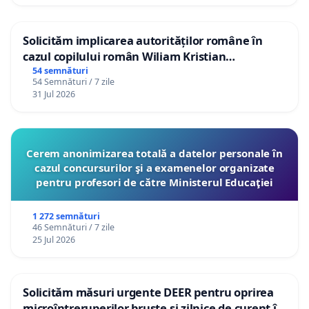
Solicităm implicarea autorităților române în
cazul copilului român Wiliam Kristian
Gheorghe, aflat în plasament în Danemarca de
54 semnături
54 Semnături / 7 zile
12 ani
31 Jul 2026
Cerem anonimizarea totală a datelor personale în
cazul concursurilor şi a examenelor organizate
pentru profesori de către Ministerul Educaţiei
1 272 semnături
46 Semnături / 7 zile
25 Jul 2026
Solicităm măsuri urgente DEER pentru oprirea
microîntreruperilor bruște și zilnice de curent în