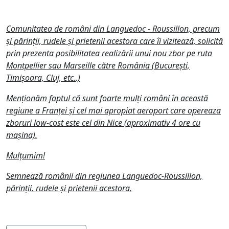
Comunitatea de români din Languedoc - Roussillon, precum
și părinții, rudele și prietenii acestora care îi vizitează, solicită
prin prezenta posibilitatea realizării unui nou zbor pe ruta
Montpellier sau Marseille către România (București,
Timișoara, Cluj, etc..)
Menționăm faptul că sunt foarte mulți români în această
regiune a Franței și cel mai apropiat aeroport care opereaza
zboruri low-cost este cel din Nice (aproximativ 4 ore cu
mașina).
Mulțumim!
Semnează românii din regiunea Languedoc-Roussillon,
părinții, rudele și prietenii acestora,