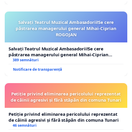
Salvați Teatrul Muzical Ambasadorii!Se cere
păstrarea managerului general Mihai-Ciprian
ROGOJAN
Salvați Teatrul Muzical Ambasadorii!Se cere
păstrarea managerului general Mihai-Ciprian
ROGOJAN
389 semnături
Notificare de transparență
Petiție privind eliminarea pericolului reprezentat
de câinii agresivi și fără stăpân din comuna Tunari
Petiție privind eliminarea pericolului reprezentat
de câinii agresivi și fără stăpân din comuna Tunari
46 semnături