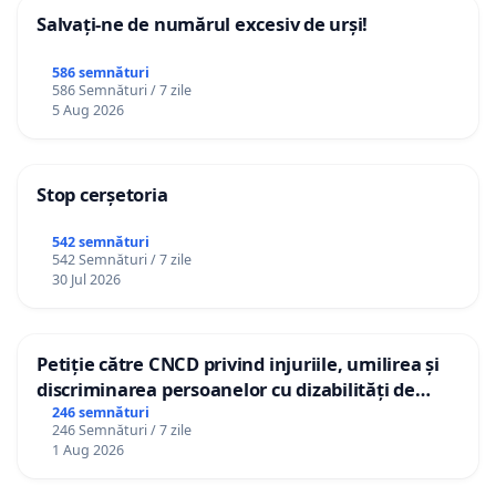
Salvați-ne de numărul excesiv de urși!
586 semnături
586 Semnături / 7 zile
5 Aug 2026
Stop cerșetoria
542 semnături
542 Semnături / 7 zile
30 Jul 2026
Petiție către CNCD privind injuriile, umilirea și
discriminarea persoanelor cu dizabilități de
către utilizatorul TikTok „Gorici”
246 semnături
246 Semnături / 7 zile
1 Aug 2026