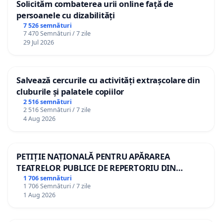
Solicităm combaterea urii online față de
persoanele cu dizabilități
7 526 semnături
7 470 Semnături / 7 zile
29 Jul 2026
Salvează cercurile cu activități extrașcolare din
cluburile și palatele copiilor
2 516 semnături
2 516 Semnături / 7 zile
4 Aug 2026
PETIȚIE NAȚIONALĂ PENTRU APĂRAREA
TEATRELOR PUBLICE DE REPERTORIU DIN
ROMÂNIA
1 706 semnături
1 706 Semnături / 7 zile
1 Aug 2026