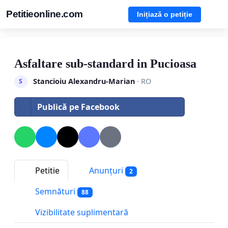
Petitieonline.com
Inițiază o petiție
Asfaltare sub-standard in Pucioasa
Stancioiu Alexandru-Marian
· RO
S
Publică pe Facebook
Petitie
Anunțuri
2
Semnături
88
Vizibilitate suplimentară