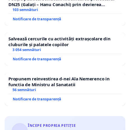
DN25 (Galați – Hanu Conachi) prin devierea
traseului în afara localităților!
103 semnături
Notificare de transparență
Salvează cercurile cu activități extrașcolare din
cluburile și palatele copiilor
3 054 semnături
Notificare de transparență
Propunem reinvestirea d-nei Ala Nemerenco in
functia de Ministru al Sanatatii
56 semnături
Notificare de transparență
ÎNCEPE PROPRIA PETIȚIE