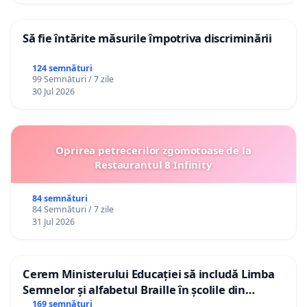
Să fie întărite măsurile împotriva discriminării
124 semnături
99 Semnături / 7 zile
30 Jul 2026
Oprirea petrecerilor zgomotoase de la
Restaurantul 8 Infinity
84 semnături
84 Semnături / 7 zile
31 Jul 2026
Cerem Ministerului Educației să includă Limba
Semnelor și alfabetul Braille în școlile din
Republica Moldova!
169 semnături