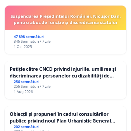
Suspendarea Președintelui României, Nicușor Dan,
pentru abuz de funcție și discreditarea statului
47 898 semnături
346 Semnături / 7 zile
1 Oct 2025
Petiție către CNCD privind injuriile, umilirea și
discriminarea persoanelor cu dizabilități de
către utilizatorul TikTok „Gorici”
256 semnături
256 Semnături / 7 zile
1 Aug 2026
Obiecții și propuneri în cadrul consultărilor
publice privind noul Plan Urbanistic General
(PUG) Ialoveni
202 semnături