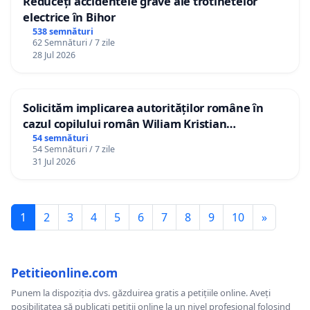
Reduceți accidentele grave ale trotinetelor
electrice în Bihor
538 semnături
62 Semnături / 7 zile
28 Jul 2026
Solicităm implicarea autorităților române în
cazul copilului român Wiliam Kristian
Gheorghe, aflat în plasament în Danemarca de
54 semnături
54 Semnături / 7 zile
12 ani
31 Jul 2026
1
2
3
4
5
6
7
8
9
10
»
Petitieonline.com
Punem la dispoziția dvs. găzduirea gratis a petițiile online. Aveți
posibilitatea să publicați petiții online la un nivel profesional folosind