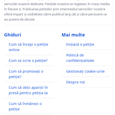
serviciile noastre dedicate. Petițiile noastre se regăsesc în mass media
în fiecare zi. Publicarea petițiilor prin intermediul serviciilor noastre
oferă impact și vizibilitate către publicul larg cât și către persoane ce
au putere de decizie
Ghiduri
Mai multe
Cum să începi o petiție
Inițiază o petiție
online
Politică de
Cum se scrie o petiție?
confidențialitate
Cum să promovați o
Gestionați cookie-urile
petiție?
Despre noi
Cum să obții apariții în
presă pentru petiția ta
Cum să înmânezi o
petiție