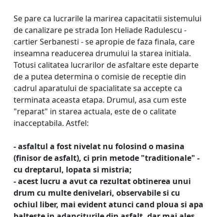
Se pare ca lucrarile la marirea capacitatii sistemului
de canalizare pe strada Ion Heliade Radulescu -
cartier Serbanesti - se apropie de faza finala, care
inseamna readucerea drumului la starea initiala.
Totusi calitatea lucrarilor de asfaltare este departe
de a putea determina o comisie de receptie din
cadrul aparatului de spacialitate sa accepte ca
terminata aceasta etapa. Drumul, asa cum este
"reparat" in starea actuala, este de o calitate
inacceptabila. Astfel:
- asfaltul a fost nivelat nu folosind o masina
(finisor de asfalt), ci prin metode "traditionale" -
cu dreptarul, lopata si mistria;
- acest lucru a avut ca rezultat obtinerea unui
drum cu multe denivelari, observabile si cu
ochiul liber, mai evident atunci cand ploua si apa
balteste in adanciturile din asfalt, dar mai ales