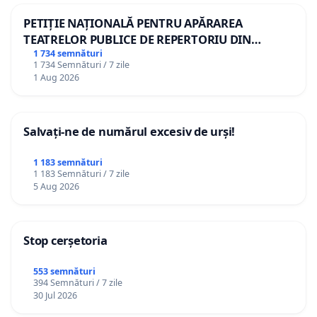
PETIȚIE NAȚIONALĂ PENTRU APĂRAREA
TEATRELOR PUBLICE DE REPERTORIU DIN
ROMÂNIA
1 734 semnături
1 734 Semnături / 7 zile
1 Aug 2026
Salvați-ne de numărul excesiv de urși!
1 183 semnături
1 183 Semnături / 7 zile
5 Aug 2026
Stop cerșetoria
553 semnături
394 Semnături / 7 zile
30 Jul 2026