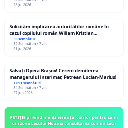
28 Jul 2026
Solicităm implicarea autorităților române în
cazul copilului român Wiliam Kristian
Gheorghe, aflat în plasament în Danemarca de
55 semnături
39 Semnături / 7 zile
12 ani
31 Jul 2026
Salvați Opera Brașov! Cerem demiterea
managerului interimar, Petrean Lucian-Marius!
1 891 semnături
34 Semnături / 7 zile
27 Jun 2026
PETIȚIE privind menținerea țarcurilor pentru câini
din zona Lacului Noua și consultarea comunității