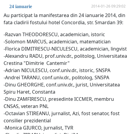
2014-01-26 09:29:02
24 ianuarie
Au participat la manifestarea din 24 ianuarie 2014, din
fata cladirii fostului hotel Concordia, str. Smardan 39:
-Razvan THEODORESCU, academician, istoric
-Solomon MARCUS, academician, matematician
-Florica DIMITRESCU-NICULESCU, academician, lingvist
-Alexandru RADU, prof.univ.dr., politolog, Universitatea
Crestina "Dimitrie Cantemir"
-Adrian NICULESCU, conf.univ.dr., istoric, SNSPA
-Andrei TARANU, conf.univ.dr., politolog, SNSPA
-Dinu GHEORGHE, conf.univ.dr., jurist, Universitatea
Spiru Haret, Constanta
-Dinu ZAMFIRESCU, presedinte ICCMER, membru
CNSAS, veteran PNL
-Octavian STIREANU, jurnalist, Azi, fost senator, fost
consilier prezidential
-Monica GIURCO, jurnalist, TVR