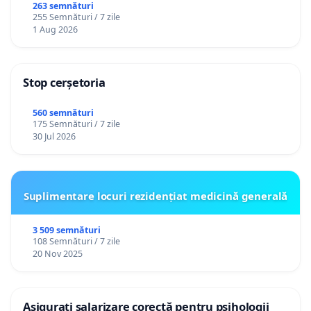
către utilizatorul TikTok „Gorici”
263 semnături
255 Semnături / 7 zile
1 Aug 2026
Stop cerșetoria
560 semnături
175 Semnături / 7 zile
30 Jul 2026
Suplimentare locuri rezidențiat medicină generală
3 509 semnături
108 Semnături / 7 zile
20 Nov 2025
Asigurați salarizare corectă pentru psihologii