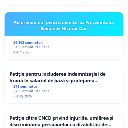
Referendumul pentru demiterea Preşedintelui
României Nicusor Dan
26 862 semnături
315 Semnături / 7 zile
4 Jun 2025
Petiție pentru includerea indemnizației de
hrană în salariul de bază și protejarea
gradațiilor de vechime pentru asistenții
278 semnături
278 Semnături / 7 zile
personali
6 Aug 2026
Petiție către CNCD privind injuriile, umilirea și
discriminarea persoanelor cu dizabilități de