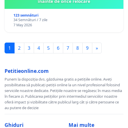
înainte de orice relocare
123 semnături
34 Semnături / 7 zile
7 May 2026
1
2
3
4
5
6
7
8
9
»
Petitieonline.com
Punem la dispoziția dvs. găzduirea gratis a petițiile online. Aveți
posibilitatea să publicați petiții online la un nivel profesional folosind
serviciile noastre dedicate. Petițiile noastre se regăsesc în mass media
în fiecare zi. Publicarea petițiilor prin intermediul serviciilor noastre
oferă impact și vizibilitate către publicul larg cât și către persoane ce
au putere de decizie
Ghiduri
Mai multe