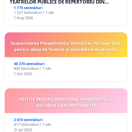
TEATRELOR PUBLICE DE REPERTORIU DIN
ROMÂNIA
1 775 semnături
1 327 Semnături / 7 zile
1 Aug 2026
Suspendarea Președintelui României, Nicușor Dan,
pentru abuz de funcție și discreditarea statului
48 370 semnături
809 Semnături / 7 zile
1 Oct 2025
PETIȚIE PENTRU DEMITEREA PREȘEDINTELUI
NICUȘOR DAN DIN FUNCȚIE
2 074 semnături
417 Semnături / 7 zile
31 Jul 2025