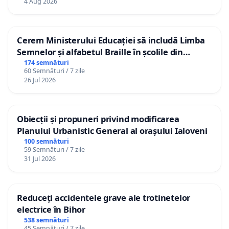
4 Aug 2026
Cerem Ministerului Educației să includă Limba
Semnelor și alfabetul Braille în școlile din
Republica Moldova!
174 semnături
60 Semnături / 7 zile
26 Jul 2026
Obiecții și propuneri privind modificarea
Planului Urbanistic General al orașului Ialoveni
100 semnături
59 Semnături / 7 zile
31 Jul 2026
Reduceți accidentele grave ale trotinetelor
electrice în Bihor
538 semnături
45 Semnături / 7 zile