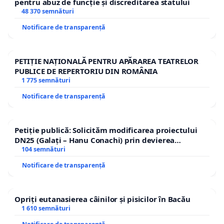
pentru abuz de funcție și discreditarea statului
48 370 semnături
Notificare de transparență
PETIȚIE NAȚIONALĂ PENTRU APĂRAREA TEATRELOR
PUBLICE DE REPERTORIU DIN ROMÂNIA
1 775 semnături
Notificare de transparență
Petiție publică: Solicităm modificarea proiectului
DN25 (Galați – Hanu Conachi) prin devierea
traseului în afara localităților!
104 semnături
Notificare de transparență
Opriți eutanasierea câinilor și pisicilor în Bacău
1 610 semnături