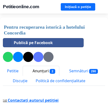
Petitieonline.com
Inițiază o petiție
Pentru recuperarea istorică a hotelului
Concordia
Publică pe Facebook
Petitie
Anunțuri
Semnături
2
290
Discuție
Politică de confidențialitate
Contactați autorul petiției