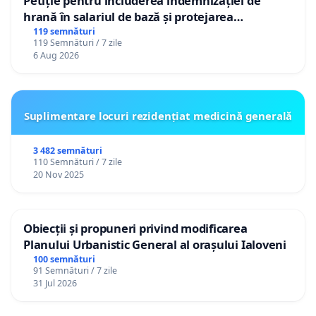
Petiție pentru includerea indemnizației de
hrană în salariul de bază și protejarea
gradațiilor de vechime pentru asistenții
119 semnături
119 Semnături / 7 zile
personali
6 Aug 2026
Suplimentare locuri rezidențiat medicină generală
3 482 semnături
110 Semnături / 7 zile
20 Nov 2025
Obiecții și propuneri privind modificarea
Planului Urbanistic General al orașului Ialoveni
100 semnături
91 Semnături / 7 zile
31 Jul 2026