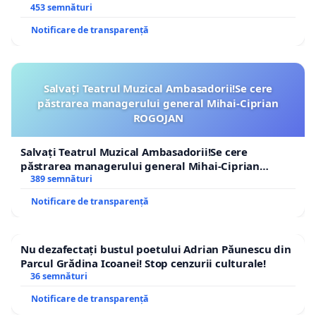
453 semnături
Notificare de transparență
Salvați Teatrul Muzical Ambasadorii!Se cere
păstrarea managerului general Mihai-Ciprian
ROGOJAN
Salvați Teatrul Muzical Ambasadorii!Se cere
păstrarea managerului general Mihai-Ciprian
ROGOJAN
389 semnături
Notificare de transparență
Nu dezafectați bustul poetului Adrian Păunescu din
Parcul Grădina Icoanei! Stop cenzurii culturale!
36 semnături
Notificare de transparență