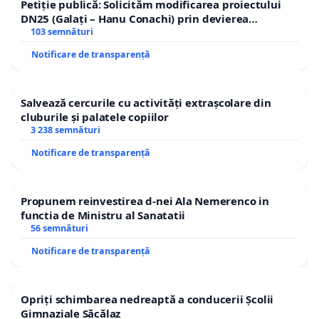
Petiție publică: Solicităm modificarea proiectului
DN25 (Galați – Hanu Conachi) prin devierea
traseului în afara localităților!
103 semnături
Notificare de transparență
Salvează cercurile cu activități extrașcolare din
cluburile și palatele copiilor
3 238 semnături
Notificare de transparență
Propunem reinvestirea d-nei Ala Nemerenco in
functia de Ministru al Sanatatii
56 semnături
Notificare de transparență
Opriți schimbarea nedreaptă a conducerii Școlii
Gimnaziale Săcălaz