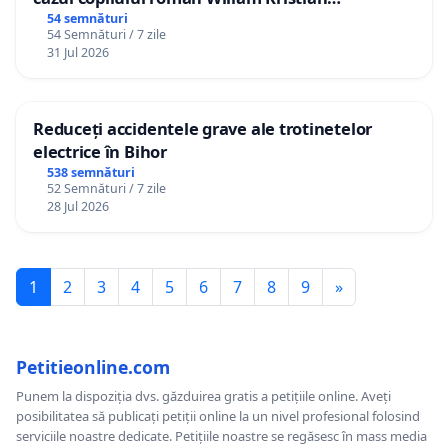
Gheorghe, aflat în plasament în Danemarca de
54 semnături
54 Semnături / 7 zile
12 ani
31 Jul 2026
Reduceți accidentele grave ale trotinetelor
electrice în Bihor
538 semnături
52 Semnături / 7 zile
28 Jul 2026
1
2
3
4
5
6
7
8
9
»
Petitieonline.com
Punem la dispoziția dvs. găzduirea gratis a petițiile online. Aveți
posibilitatea să publicați petiții online la un nivel profesional folosind
serviciile noastre dedicate. Petițiile noastre se regăsesc în mass media