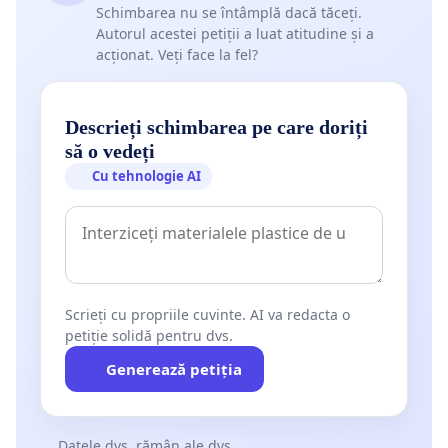
Schimbarea nu se întâmplă dacă tăceți.
Autorul acestei petiții a luat atitudine și a
acționat. Veți face la fel?
Descrieți schimbarea pe care doriți
să o vedeți
Cu tehnologie AI
Scrieți cu propriile cuvinte. AI va redacta o
petiție solidă pentru dvs.
Generează petiția
Datele dvs. rămân ale dvs.