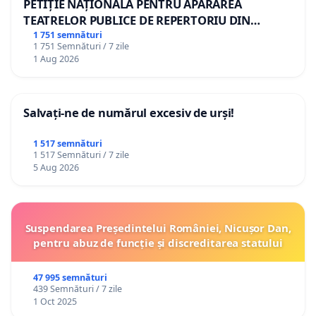
PETIȚIE NAȚIONALĂ PENTRU APĂRAREA
TEATRELOR PUBLICE DE REPERTORIU DIN
ROMÂNIA
1 751 semnături
1 751 Semnături / 7 zile
1 Aug 2026
Salvați-ne de numărul excesiv de urși!
1 517 semnături
1 517 Semnături / 7 zile
5 Aug 2026
Suspendarea Președintelui României, Nicușor Dan,
pentru abuz de funcție și discreditarea statului
47 995 semnături
439 Semnături / 7 zile
1 Oct 2025