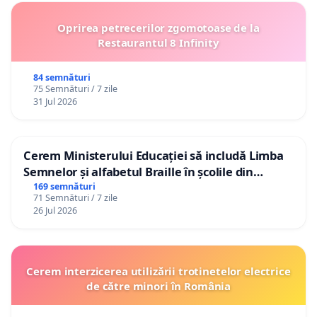
Oprirea petrecerilor zgomotoase de la
Restaurantul 8 Infinity
84 semnături
75 Semnături / 7 zile
31 Jul 2026
Cerem Ministerului Educației să includă Limba
Semnelor și alfabetul Braille în școlile din
Republica Moldova!
169 semnături
71 Semnături / 7 zile
26 Jul 2026
Cerem interzicerea utilizării trotinetelor electrice
de către minori în România