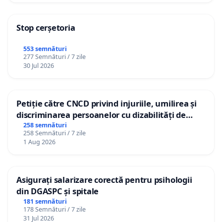
Stop cerșetoria
553 semnături
277 Semnături / 7 zile
30 Jul 2026
Petiție către CNCD privind injuriile, umilirea și
discriminarea persoanelor cu dizabilități de
către utilizatorul TikTok „Gorici”
258 semnături
258 Semnături / 7 zile
1 Aug 2026
Asigurați salarizare corectă pentru psihologii
din DGASPC și spitale
181 semnături
178 Semnături / 7 zile
31 Jul 2026