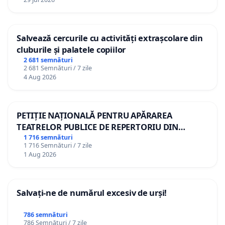
3. Ion Manole
4. Oazu Nantoi
Salvează cercurile cu activități extrașcolare din
5. Nadejda Hribtievschi
cluburile și palatele copiilor
2 681 semnături
6. Veaceslav Berbeca
2 681 Semnături / 7 zile
4 Aug 2026
7. Ion Tăbârță
8. Ion Leahu
PETIȚIE NAȚIONALĂ PENTRU APĂRAREA
9. Arcadie Barbăroșie
TEATRELOR PUBLICE DE REPERTORIU DIN
ROMÂNIA
1 716 semnături
10. Артем Филипенко
1 716 Semnături / 7 zile
1 Aug 2026
11. Victoria Bucătaru
12. Dionis Cenușă
Salvați-ne de numărul excesiv de urși!
13. Eduard Digor
786 semnături
14. Veaceslav Ioniță
786 Semnături / 7 zile