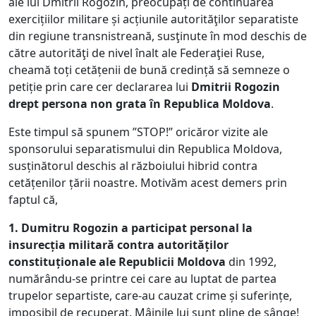
ale lui Dmitrii Rogozin, preocupați de continuarea
exercițiilor militare și acțiunile autorităţilor separatiste
din regiune transnistreană, susţinute în mod deschis de
către autorităţi de nivel înalt ale Federaţiei Ruse,
cheamă toți cetățenii de bună credință să semneze o
petiție prin care cer declararea lui
Dmitrii Rogozin
drept persona non grata în Republica Moldova
.
Este timpul să spunem ”STOP!” oricăror vizite ale
sponsorului separatismului din Republica Moldova,
susținătorul deschis al războiului hibrid contra
cetățenilor țării noastre. Motivăm acest demers prin
faptul că,
1. Dumitru Rogozin a participat personal la
insurecția militară contra autorităților
constituționale ale Republicii Moldova
din 1992,
numărându-se printre cei care au luptat de partea
trupelor separtiste, care-au cauzat crime și suferințe,
imposibil de recuperat. Mâinile lui sunt pline de sânge!