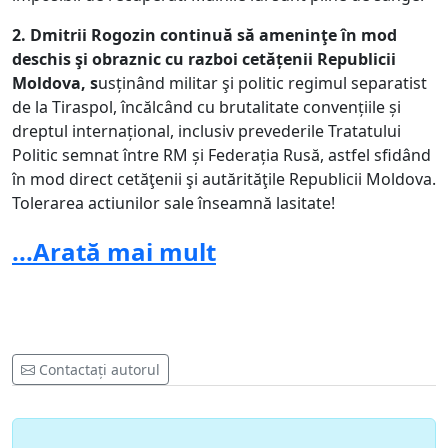
2. Dmitrii Rogozin continuă să ameninţe în mod
deschis şi obraznic cu razboi cetățenii Republicii
Moldova, s
usținând militar şi politic regimul separatist
de la Tiraspol, încălcând cu brutalitate convențiile și
dreptul internațional, inclusiv prevederile Tratatului
Politic semnat între RM și Federația Rusă, astfel sfidând
în mod direct cetăţenii şi autărităţile Republicii Moldova.
Tolerarea acțiunilor sale înseamnă lașitate!
3. În repetate rânduri,
Dumitru Rogozin a pus la
...Arată mai mult
îndoială suveranitatea şi integritatea teritorială a
Republicii Moldova
, susţinând direct și explicit
separatismul militarist şi administrația separatistă de la
Tiraspol, provocând revolta legitimă a cetățenilor
moldoveni. Este timpul să-i închidem ușa în nas!
Contactați autorul
4. Cerem autorităţilor Republicii Moldova asocierea
la sancţiunile internaţionale în privinţa lui Dumitru