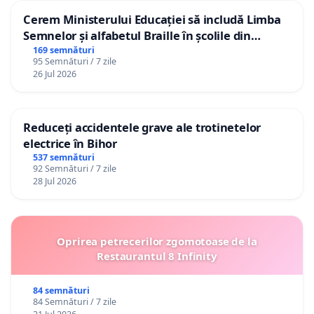
Cerem Ministerului Educației să includă Limba
Semnelor și alfabetul Braille în școlile din
Republica Moldova!
169 semnături
95 Semnături / 7 zile
26 Jul 2026
Reduceți accidentele grave ale trotinetelor
electrice în Bihor
537 semnături
92 Semnături / 7 zile
28 Jul 2026
Oprirea petrecerilor zgomotoase de la
Restaurantul 8 Infinity
84 semnături
84 Semnături / 7 zile