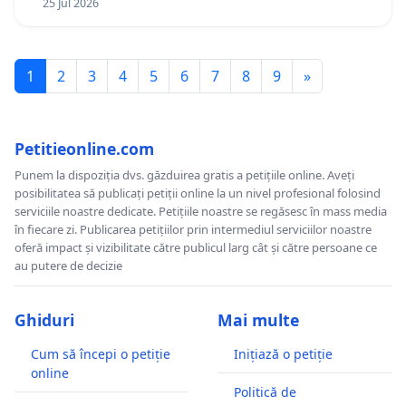
25 Jul 2026
1
2
3
4
5
6
7
8
9
»
Petitieonline.com
Punem la dispoziția dvs. găzduirea gratis a petițiile online. Aveți
posibilitatea să publicați petiții online la un nivel profesional folosind
serviciile noastre dedicate. Petițiile noastre se regăsesc în mass media
în fiecare zi. Publicarea petițiilor prin intermediul serviciilor noastre
oferă impact și vizibilitate către publicul larg cât și către persoane ce
au putere de decizie
Ghiduri
Mai multe
Cum să începi o petiție
Inițiază o petiție
online
Politică de