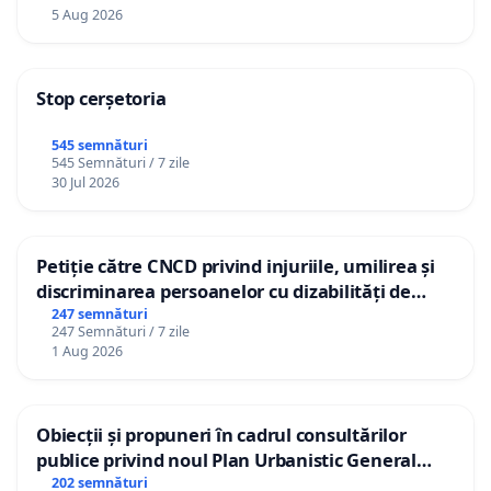
5 Aug 2026
Stop cerșetoria
545 semnături
545 Semnături / 7 zile
30 Jul 2026
Petiție către CNCD privind injuriile, umilirea și
discriminarea persoanelor cu dizabilități de
către utilizatorul TikTok „Gorici”
247 semnături
247 Semnături / 7 zile
1 Aug 2026
Obiecții și propuneri în cadrul consultărilor
publice privind noul Plan Urbanistic General
(PUG) Ialoveni
202 semnături