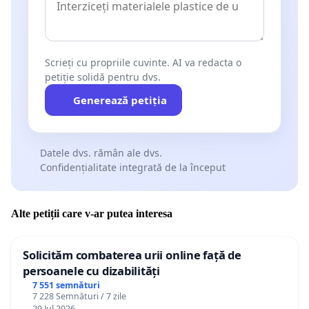
стране и за границей.
Обращаемся ко всем поддержать эту
петицию в качестве морального шага против истинных
спонсоров приднестровского сепаратизма. Наказание
Scrieți cu propriile cuvinte. AI va redacta o
спонсоров сепаратистского режима должно стать правильный
petiție solidă pentru dvs.
шагом на пути восстановления контроля над приднестровским
регионом. Сейчас как никогда полумеры или пренебрежение
Generează petiția
этим гражданским отношением продемонстрирует
последовательность или непоследовательность властей.
Распространяем данное обращение в социальных сетях, прося
Datele dvs. rămân ale dvs.
о его распространению на телевидении, на улице и в любых
Confidențialitate integrată de la început
других доступных средств.
Semnatari:
Alte petiții care v-ar putea interesa
Solicităm combaterea urii online față de
1. Rosian Vasiloi
persoanele cu dizabilități
2. Igor Munteanu
7 551 semnături
7 228 Semnături / 7 zile
29 Jul 2026