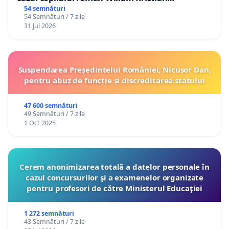
Gheorghe, aflat în plasament în Danemarca de
54 semnături
54 Semnături / 7 zile
12 ani
31 Jul 2026
Suspendarea Președintelui României, Nicușor Dan,
pentru abuz de funcție și discreditarea statului
47 600 semnături
49 Semnături / 7 zile
1 Oct 2025
Cerem anonimizarea totală a datelor personale în
cazul concursurilor şi a examenelor organizate
pentru profesori de către Ministerul Educaţiei
1 272 semnături
43 Semnături / 7 zile