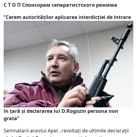
C Т О П Спонсорам сепаратистского режима
”Cerem autorităților
aplicarea interdicției de intrare
în țară și declararea lui D.Rogozin persona non
grata”
Semnatarii acestui Apel , revoltați de ultimile declaraţii