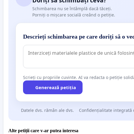
Doriți să schimbați ceva?
Schimbarea nu se întâmplă dacă tăceți.
Porniți o mișcare socială creând o petiție.
Descrieți schimbarea pe care doriți să o ve
Scrieți cu propriile cuvinte. AI va redacta o petiție soli
Generează petiția
Datele dvs. rămân ale dvs.
Confidențialitate integrată 
Alte petiții care v-ar putea interesa