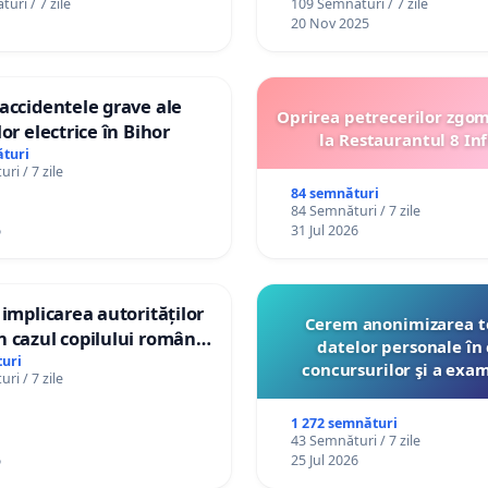
uri / 7 zile
109 Semnături / 7 zile
20 Nov 2025
accidentele grave ale
Oprirea petrecerilor zgo
or electrice în Bihor
la Restaurantul 8 Inf
turi
ri / 7 zile
84 semnături
84 Semnături / 7 zile
6
31 Jul 2026
 implicarea autorităților
Cerem anonimizarea t
 cazul copilului român
datelor personale în 
istian Gheorghe, aflat în
uri
concursurilor şi a exa
ri / 7 zile
t în Danemarca de 12
organizate pentru prof
către Ministerul Educ
1 272 semnături
43 Semnături / 7 zile
6
25 Jul 2026