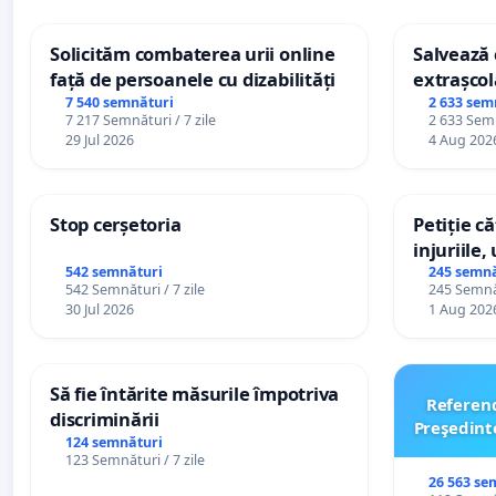
Solicităm combaterea urii online
Salvează c
față de persoanele cu dizabilități
extrașcol
palatele c
7 540 semnături
2 633 sem
7 217 Semnături / 7 zile
2 633 Semn
29 Jul 2026
4 Aug 202
Stop cerșetoria
Petiție c
injuriile,
persoanel
542 semnături
245 semnă
542 Semnături / 7 zile
245 Semnăt
către util
30 Jul 2026
1 Aug 202
Să fie întărite măsurile împotriva
Referen
discriminării
Preşedint
124 semnături
123 Semnături / 7 zile
26 563 se