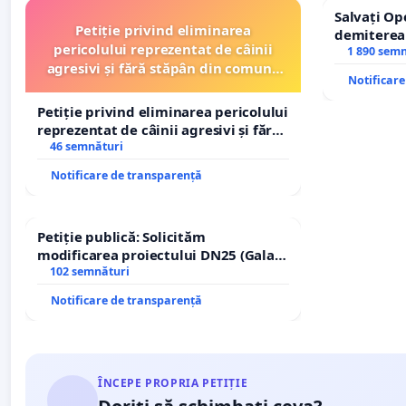
Salvați Op
Petiție privind eliminarea
demiterea
pericolului reprezentat de câinii
Petrean Lu
1 890 sem
agresivi și fără stăpân din comuna
Notificar
Tunari
Petiție privind eliminarea pericolului
reprezentat de câinii agresivi și fără
stăpân din comuna Tunari
46 semnături
Notificare de transparență
Petiție publică: Solicităm
modificarea proiectului DN25 (Galați
– Hanu Conachi) prin devierea
102 semnături
traseului în afara localităților!
Notificare de transparență
ÎNCEPE PROPRIA PETIȚIE