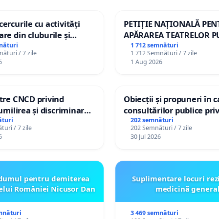
ercurile cu activități
PETIȚIE NAȚIONALĂ PE
are din cluburile și
APĂRAREA TEATRELOR P
opiilor
DE REPERTORIU DIN RO
nături
1 712 semnături
ături / 7 zile
1 712 Semnături / 7 zile
6
1 Aug 2026
ătre CNCD privind
Obiecții și propuneri în 
 umilirea și discriminarea
consultărilor publice pri
or cu dizabilități de
Plan Urbanistic General 
turi
202 semnături
uri / 7 zile
202 Semnături / 7 zile
izatorul TikTok „Gorici”
Ialoveni
6
30 Jul 2026
dumul pentru demiterea
Suplimentare locuri rez
elui României Nicusor Dan
medicină genera
mnături
3 469 semnături