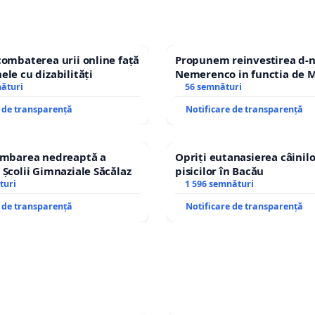
combaterea urii online față
Propunem reinvestirea d-n
ele cu dizabilități
Nemerenco in functia de M
nături
Sanatatii
56 semnături
e de transparență
Notificare de transparență
himbarea nedreaptă a
Opriți eutanasierea câinilo
 Școlii Gimnaziale Săcălaz
pisicilor în Bacău
turi
1 596 semnături
e de transparență
Notificare de transparență