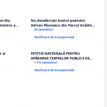
ei Ala
Nu dezafectați bustul poetului
inistru al
Adrian Păunescu din Parcul Grădina
Icoanei! Stop cenzurii culturale!
35 semnături
Notificare de transparență
r și
PETIȚIE NAȚIONALĂ PENTRU
APĂRAREA TEATRELOR PUBLICE DE
REPERTORIU DIN ROMÂNIA
1 712 semnături
Notificare de transparență