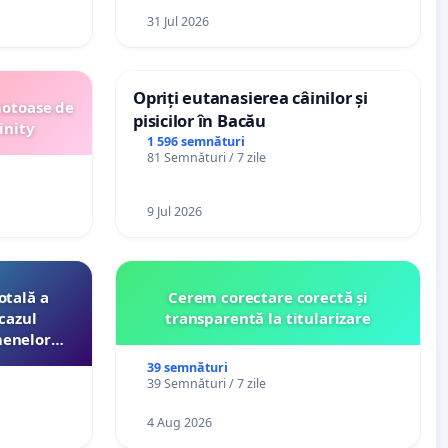
31 Jul 2026
Opriți eutanasierea câinilor și
motoase de
pisicilor în Bacău
inity
1 596 semnături
81 Semnături / 7 zile
9 Jul 2026
otală a
Cerem corectare corectă și
cazul
transparentă la titularizare
menelor
esori de
39 semnături
aţiei
39 Semnături / 7 zile
4 Aug 2026