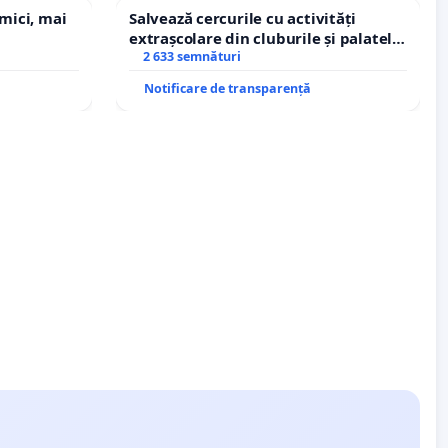
 mici, mai
Salvează cercurile cu activități
extrașcolare din cluburile și palatele
copiilor
2 633 semnături
Notificare de transparență