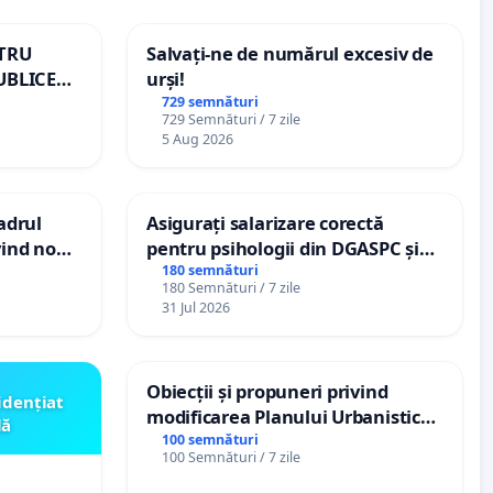
NTRU
Salvați-ne de numărul excesiv de
UBLICE
urși!
MÂNIA
729 semnături
729 Semnături / 7 zile
5 Aug 2026
cadrul
Asigurați salarizare corectă
vind noul
pentru psihologii din DGASPC și
(PUG)
spitale
180 semnături
180 Semnături / 7 zile
31 Jul 2026
Obiecții și propuneri privind
idențiat
modificarea Planului Urbanistic
lă
General al orașului Ialoveni
100 semnături
100 Semnături / 7 zile