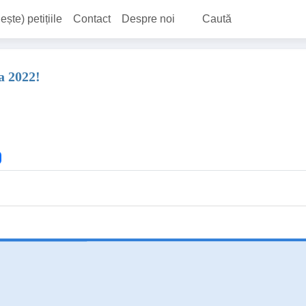
ește) petițiile
Contact
Despre noi
Caută
a 2022!