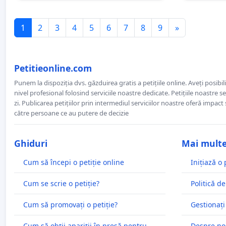
1
2
3
4
5
6
7
8
9
»
Petitieonline.com
Punem la dispoziția dvs. găzduirea gratis a petițiile online. Aveți posibili
nivel profesional folosind serviciile noastre dedicate. Petițiile noastre 
zi. Publicarea petițiilor prin intermediul serviciilor noastre oferă impact și
către persoane ce au putere de decizie
Ghiduri
Mai mult
Cum să începi o petiție online
Inițiază o 
Cum se scrie o petiție?
Politică de
Cum să promovați o petiție?
Gestionați
Cum să obții apariții în presă pentru
Despre no