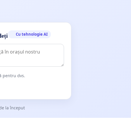
Cu tehnologie AI
deți
dă pentru dvs.
de la început