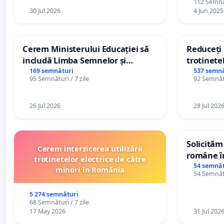
112 Semnăt
30 Jul 2026
4 Jun 2025
Cerem Ministerului Educației să
Reduceți 
includă Limba Semnelor și
trotinetel
alfabetul Braille în școlile din
169 semnături
537 semnă
95 Semnături / 7 zile
92 Semnătu
Republica Moldova!
26 Jul 2026
28 Jul 202
Solicităm
Cerem interzicerea utilizării
române în
trotinetelor electrice de către
Wiliam Kr
54 semnăt
minori în România
54 Semnătu
plasamen
ani
5 274 semnături
68 Semnături / 7 zile
17 May 2026
31 Jul 202