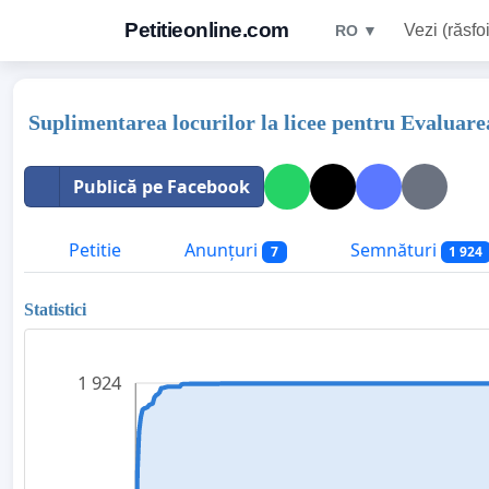
Petitieonline.com
Vezi (răsfoi
RO ▼
Suplimentarea locurilor la licee pentru Evaluare
Publică pe Facebook
Petitie
Anunțuri
Semnături
7
1 924
Statistici
1 924