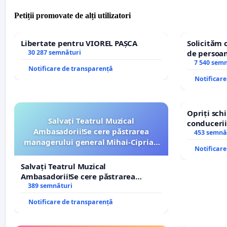
Petiții promovate de alți utilizatori
Libertate pentru VIOREL PAȘCA
Solicităm 
30 287 semnături
de persoan
7 540 sem
Notificare de transparență
Notificar
Opriți sc
Salvați Teatrul Muzical
conducerii
Ambasadorii!Se cere păstrarea
453 semnă
managerului general Mihai-Ciprian
Notificar
ROGOJAN
Salvați Teatrul Muzical
Ambasadorii!Se cere păstrarea
managerului general Mihai-Ciprian
389 semnături
ROGOJAN
Notificare de transparență