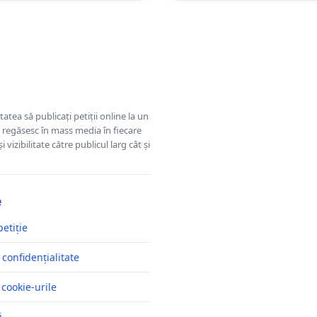
tatea să publicați petiții online la un
se regăsesc în mass media în fiecare
 vizibilitate către publicul larg cât și
e
petiție
 confidențialitate
 cookie-urile
i