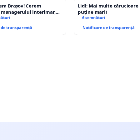
era Brașov! Cerem
Lidl: Mai multe cărucioare
 managerului interimar,
puține mari!
cian-Marius!
nături
6 semnături
e de transparență
Notificare de transparență