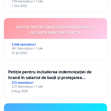
779 Semnături / 7 zile
1 Oct 2025
PETIȚIE PENTRU DEMITEREA PREȘEDINTELUI
NICUȘOR DAN DIN FUNCȚIE
2 048 semnături
391 Semnături / 7 zile
31 Jul 2025
Petiție pentru includerea indemnizației de
hrană în salariul de bază și protejarea
gradațiilor de vechime pentru asistenții
272 semnături
272 Semnături / 7 zile
personali
6 Aug 2026