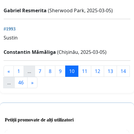
Gabriel Resmerita
(Sherwood Park, 2025-03-05)
#1993
Sustin
Constantin Mămăliga
(Chișinău, 2025-03-05)
«
1
...
7
8
9
10
11
12
13
14
...
46
»
Petiții promovate de alți utilizatori