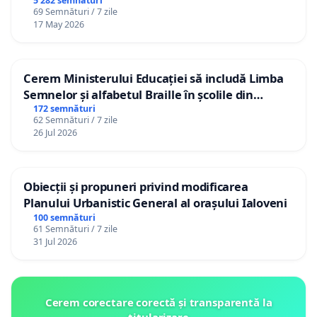
5 282 semnături
69 Semnături / 7 zile
17 May 2026
Cerem Ministerului Educației să includă Limba
Semnelor și alfabetul Braille în școlile din
Republica Moldova!
172 semnături
62 Semnături / 7 zile
26 Jul 2026
Obiecții și propuneri privind modificarea
Planului Urbanistic General al orașului Ialoveni
100 semnături
61 Semnături / 7 zile
31 Jul 2026
Cerem corectare corectă și transparentă la