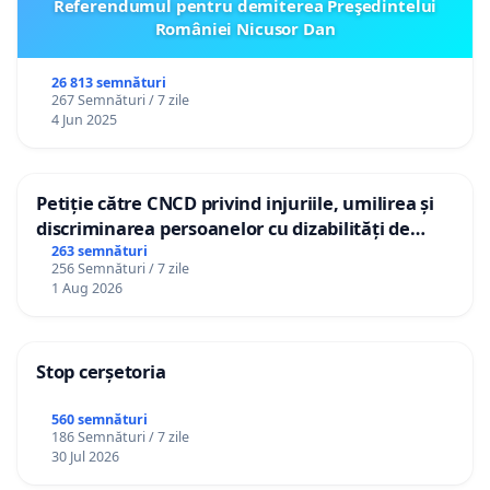
Referendumul pentru demiterea Preşedintelui
României Nicusor Dan
26 813 semnături
267 Semnături / 7 zile
4 Jun 2025
Petiție către CNCD privind injuriile, umilirea și
discriminarea persoanelor cu dizabilități de
către utilizatorul TikTok „Gorici”
263 semnături
256 Semnături / 7 zile
1 Aug 2026
Stop cerșetoria
560 semnături
186 Semnături / 7 zile
30 Jul 2026