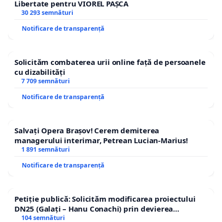
Libertate pentru VIOREL PAȘCA
30 293 semnături
Notificare de transparență
Solicităm combaterea urii online față de persoanele
cu dizabilități
7 709 semnături
Notificare de transparență
Salvați Opera Brașov! Cerem demiterea
managerului interimar, Petrean Lucian-Marius!
1 891 semnături
Notificare de transparență
Petiție publică: Solicităm modificarea proiectului
DN25 (Galați – Hanu Conachi) prin devierea
traseului în afara localităților!
104 semnături