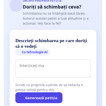
ÎNCEPE PROPRIA PETIȚIE
Doriți să schimbați ceva?
Schimbarea nu se întâmplă dacă tăceți.
Autorul acestei petiții a luat atitudine și a
acționat. Veți face la fel?
Descrieți schimbarea pe care doriți
să o vedeți
Cu tehnologie AI
Scrieți cu propriile cuvinte. AI va redacta o
petiție solidă pentru dvs.
Generează petiția