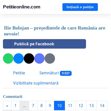
Petitieonline.com
Inițiază o petiție
Ilie Bolojan – președintele de care România are
nevoie!
Publică pe Facebook
Petitie
Semnături
9 037
Vizibilitate suplimentară
Comentarii
«
1
...
7
8
9
10
11
12
13
14