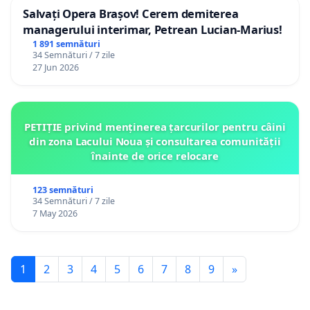
Salvați Opera Brașov! Cerem demiterea
managerului interimar, Petrean Lucian-Marius!
1 891 semnături
34 Semnături / 7 zile
27 Jun 2026
PETIȚIE privind menținerea țarcurilor pentru câini
din zona Lacului Noua și consultarea comunității
înainte de orice relocare
123 semnături
34 Semnături / 7 zile
7 May 2026
1
2
3
4
5
6
7
8
9
»