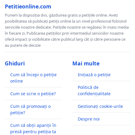
Petitieonline.com
Punem la dispoziția dvs. găzduirea gratis a petițiile online. Aveți
posibilitatea să publicați petiții online la un nivel profesional folosind
serviciile noastre dedicate. Petițiile noastre se regăsesc în mass media
în fiecare zi. Publicarea petițiilor prin intermediul serviciilor noastre
oferă impact și vizibilitate către publicul larg cât și către persoane ce
au putere de decizie
Ghiduri
Mai multe
Cum să începi o petiție
Inițiază o petiție
online
Politică de
Cum se scrie o petiție?
confidențialitate
Cum să promovați o
Gestionați cookie-urile
petiție?
Despre noi
Cum să obții apariții în
presă pentru petiția ta