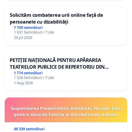
Solicităm combaterea urii online față de
persoanele cu dizabilități
7 709 semnături
1 631 Semnături / 7 zile
29 Jul 2026
PETIȚIE NAȚIONALĂ PENTRU APĂRAREA
TEATRELOR PUBLICE DE REPERTORIU DIN
ROMÂNIA
1 774 semnături
1 526 Semnături / 7 zile
1 Aug 2026
Suspendarea Președintelui României, Nicușor Dan,
pentru abuz de funcție și discreditarea statului
48 339 semnături