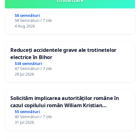
titularizare
58 semnături
58 Semnături / 7 zile
4 Aug 2026
Reduceți accidentele grave ale trotinetelor
electrice în Bihor
538 semnături
47 Semnături / 7 zile
28 Jul 2026
Solicităm implicarea autorităților române în
cazul copilului român Wiliam Kristian
Gheorghe, aflat în plasament în Danemarca de
55 semnături
40 Semnături / 7 zile
12 ani
31 Jul 2026