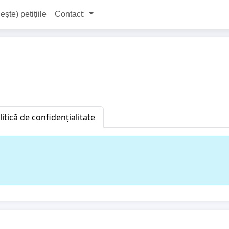
ește) petițiile
Contact:
litică de confidențialitate