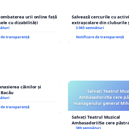
combaterea urii online față
Salvează cercurile cu activi
ele cu dizabilități
extrașcolare din cluburile 
nături
copiilor
3 065 semnături
e de transparență
Notificare de transparență
nasierea câinilor și
Salvați Teatrul Muz
n Bacău
Ambasadorii!Se cere pă
nături
managerului general Mih
e de transparență
ROGOJAN
Salvați Teatrul Muzical
Ambasadorii!Se cere păstr
managerului general Miha
389 semnături