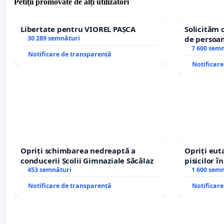
Petiții promovate de alți utilizatori
Libertate pentru VIOREL PAȘCA
Solicităm 
30 289 semnături
de persoan
7 600 sem
Notificare de transparență
Notificar
Opriți schimbarea nedreaptă a
Opriți euta
conducerii Școlii Gimnaziale Săcălaz
pisicilor î
453 semnături
1 600 sem
Notificare de transparență
Notificar