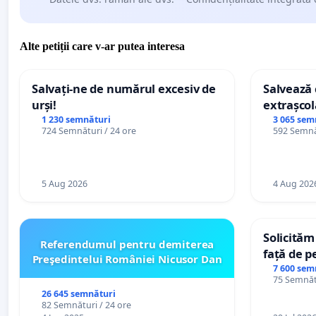
Alte petiții care v-ar putea interesa
Salvați-ne de numărul excesiv de
Salvează c
urși!
extrașcol
palatele c
1 230 semnături
3 065 sem
724 Semnături / 24 ore
592 Semnăt
5 Aug 2026
4 Aug 202
Solicităm
Referendumul pentru demiterea
față de p
Preşedintelui României Nicusor Dan
7 600 sem
75 Semnătu
26 645 semnături
82 Semnături / 24 ore