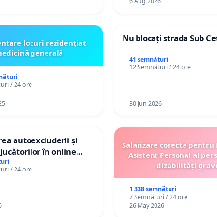
6
6 Aug 2026
Nu blocați strada Sub Ce
ntare locuri rezidențiat
edicină generală
41 semnături
12 Semnături / 24 ore
nături
ri / 24 ore
25
30 Jun 2026
ea autoexcluderii și
Salarizare corecta pentru
jucătorilor în online
Asistent Personal al per
uri
dizabilități grav
ri / 24 ore
1 338 semnături
7 Semnături / 24 ore
6
26 May 2026