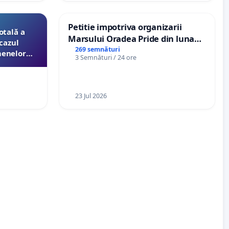
Petitie impotriva organizarii
otală a
Marsului Oradea Pride din luna
cazul
Iulie 2026
269 semnături
menelor
3 Semnături / 24 ore
esori de
aţiei
23 Jul 2026