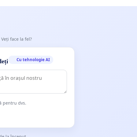
 Veți face la fel?
Cu tehnologie AI
deți
dă pentru dvs.
de la început