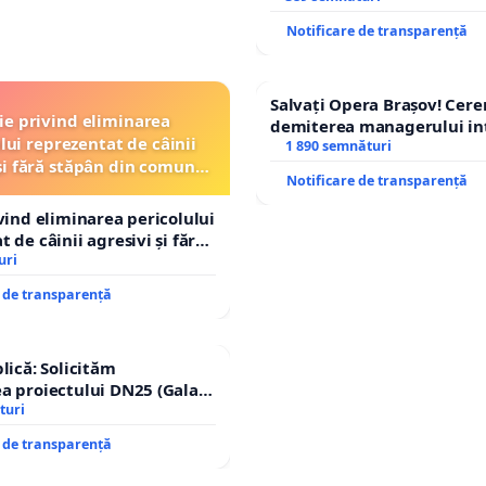
ROGOJAN
Notificare de transparență
Salvați Opera Brașov! Cer
ție privind eliminarea
demiterea managerului in
lui reprezentat de câinii
Petrean Lucian-Marius!
1 890 semnături
și fără stăpân din comuna
Notificare de transparență
Tunari
ivind eliminarea pericolului
 de câinii agresivi și fără
n comuna Tunari
uri
e de transparență
lică: Solicităm
a proiectului DN25 (Galați
achi) prin devierea
turi
n afara localităților!
e de transparență