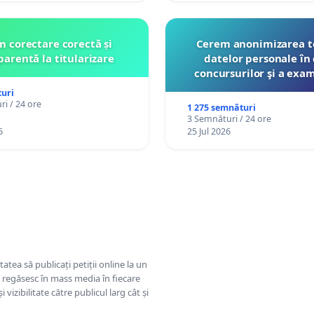
 corectare corectă și
Cerem anonimizarea t
parentă la titularizare
datelor personale în 
concursurilor şi a exa
organizate pentru prof
uri
către Ministerul Educ
i / 24 ore
1 275 semnături
3 Semnături / 24 ore
6
25 Jul 2026
tatea să publicați petiții online la un
se regăsesc în mass media în fiecare
 vizibilitate către publicul larg cât și