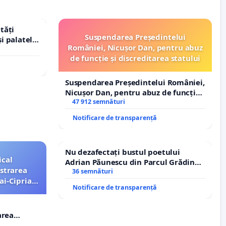
tăți
Suspendarea Președintelui
și palatele
României, Nicușor Dan, pentru abuz
de funcție și discreditarea statului
Suspendarea Președintelui României,
Nicușor Dan, pentru abuz de funcție
și discreditarea statului
47 912 semnături
Notificare de transparență
Nu dezafectați bustul poetului
ical
Adrian Păunescu din Parcul Grădina
strarea
Icoanei! Stop cenzurii culturale!
36 semnături
ai-Ciprian
Notificare de transparență
area
i-Ciprian