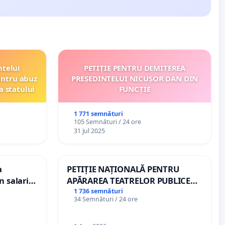
ntelui
PETIȚIE PENTRU DEMITEREA
entru abuz
PREȘEDINTELUI NICUȘOR DAN DIN
a statului
FUNCȚIE
1 771 semnături
105 Semnături / 24 ore
31 Jul 2025
a
PETIȚIE NAȚIONALĂ PENTRU
n salariul
APĂRAREA TEATRELOR PUBLICE
dațiilor
DE REPERTORIU DIN ROMÂNIA
1 736 semnături
34 Semnături / 24 ore
nții