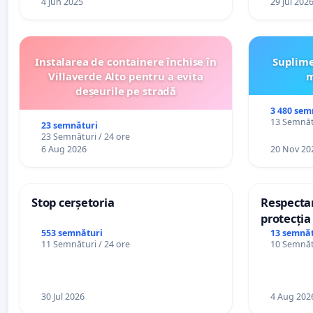
4 Jun 2025
29 Jul 202
Instalarea de containere închise în
Suplime
Villaverde Alto pentru a evita
m
deșeurile pe stradă
3 480 sem
13 Semnătu
23 semnături
23 Semnături / 24 ore
6 Aug 2026
20 Nov 20
Stop cerșetoria
Respectar
protecția 
casino
553 semnături
13 semnăt
11 Semnături / 24 ore
10 Semnătu
30 Jul 2026
4 Aug 202