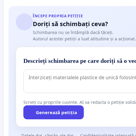
ÎNCEPE PROPRIA PETIȚIE
Doriți să schimbați ceva?
Schimbarea nu se întâmplă dacă tăceți.
Autorul acestei petiții a luat atitudine și a acționat.
Descrieți schimbarea pe care doriți să o ve
Scrieți cu propriile cuvinte. AI va redacta o petiție soli
Generează petiția
Datele dvs. rămân ale dvs.
Confidențialitate integrată 