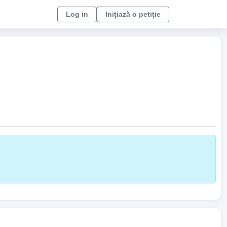
Log in
Inițiază o petiție