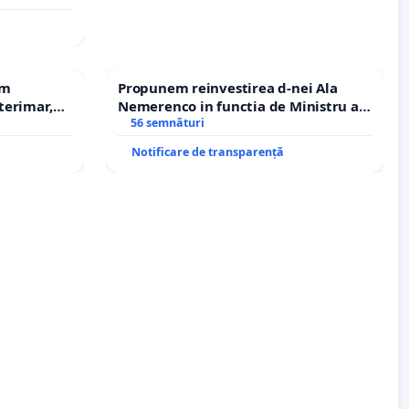
em
Propunem reinvestirea d-nei Ala
terimar,
Nemerenco in functia de Ministru al
Sanatatii
56 semnături
Notificare de transparență