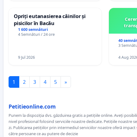
Opriți eutanasierea câinilor și
Cerem
pisicilor în Bacău
trans
1 600 semnături
4 Semnături / 24 ore
40 semnăt
3 Semnătur
9 Jul 2026
4 Aug 202
1
2
3
4
5
»
Petitieonline.com
Punem la dispoziția dvs. găzduirea gratis a petițiile online. Aveți posibili
nivel profesional folosind serviciile noastre dedicate. Petițiile noastre 
zi. Publicarea petițiilor prin intermediul serviciilor noastre oferă impact și
către persoane ce au putere de decizie