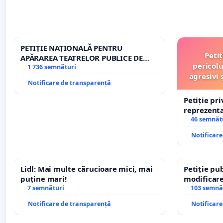
PETIȚIE NAȚIONALĂ PENTRU
Peti
APĂRAREA TEATRELOR PUBLICE DE
pericolu
REPERTORIU DIN ROMÂNIA
1 736 semnături
agresivi 
Notificare de transparență
Petiție pr
reprezentat
stăpân di
46 semnăt
Notificar
Lidl: Mai multe cărucioare mici, mai
Petiție pub
puține mari!
modificare
7 semnături
– Hanu Con
103 semnă
traseului î
Notificare de transparență
Notificar