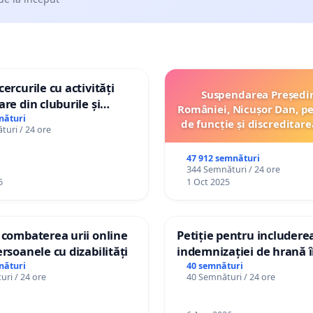
ercurile cu activități
Suspendarea Președi
are din cluburile și
României, Nicușor Dan, p
opiilor
nături
de funcție și discreditare
uri / 24 ore
47 912 semnături
344 Semnături / 24 ore
6
1 Oct 2025
 combaterea urii online
Petiție pentru includere
ersoanele cu dizabilități
indemnizației de hrană î
de bază și protejarea gra
nături
40 semnături
ri / 24 ore
40 Semnături / 24 ore
de vechime pentru asiste
personali