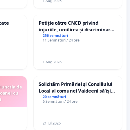
1 Aug 2026
tate
Petiție către CNCD privind
injuriile, umilirea și discriminarea
persoanelor cu dizabilități de
256 semnături
11 Semnături / 24 ore
către utilizatorul TikTok „Gorici”
1 Aug 2026
Solicităm Primăriei și Consiliului
 Funcția de
Local al comunei Vaideeni să își
soanei cu
exercite efectiv atribuțiile legale
20 semnături
e
6 Semnături / 24 ore
și să reprezinte interesele
cetățenilor în raport cu APAVIL
S.A, operatorul serviciului de apă!
21 Jul 2026