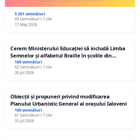
5 281 semnături
69 Semnături / 7 zile
17 May 2026
Cerem Ministerului Educației să includă Limba
Semnelor și alfabetul Braille în școlile din
Republica Moldova!
169 semnături
62 Semnături / 7 zile
26 Jul 2026
Obiecții și propuneri privind modificarea
Planului Urbanistic General al orașului Ialoveni
100 semnături
61 Semnături / 7 zile
31 Jul 2026