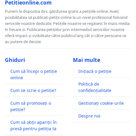
Petitieonline.com
Punem la dispoziția dvs. găzduirea gratis a petițiile online. Aveți
posibilitatea să publicați petiții online la un nivel profesional folosind
serviciile noastre dedicate. Petițiile noastre se regăsesc în mass media
în fiecare zi. Publicarea petițiilor prin intermediul serviciilor noastre
oferă impact și vizibilitate către publicul larg cât și către persoane ce
au putere de decizie
Ghiduri
Mai multe
Cum să începi o petiție
Inițiază o petiție
online
Politică de
Cum se scrie o petiție?
confidențialitate
Cum să promovați o
Gestionați cookie-urile
petiție?
Despre noi
Cum să obții apariții în
presă pentru petiția ta