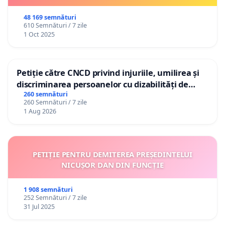
48 169 semnături
610 Semnături / 7 zile
1 Oct 2025
Petiție către CNCD privind injuriile, umilirea și
discriminarea persoanelor cu dizabilități de
către utilizatorul TikTok „Gorici”
260 semnături
260 Semnături / 7 zile
1 Aug 2026
PETIȚIE PENTRU DEMITEREA PREȘEDINTELUI
NICUȘOR DAN DIN FUNCȚIE
1 908 semnături
252 Semnături / 7 zile
31 Jul 2025