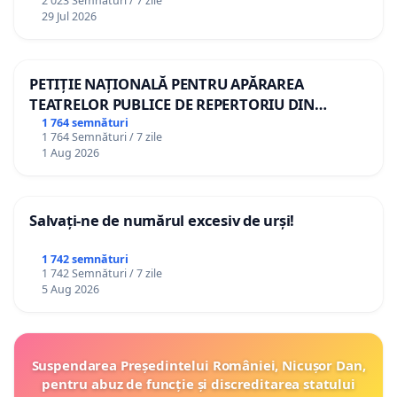
2 023 Semnături / 7 zile
29 Jul 2026
PETIȚIE NAȚIONALĂ PENTRU APĂRAREA
TEATRELOR PUBLICE DE REPERTORIU DIN
ROMÂNIA
1 764 semnături
1 764 Semnături / 7 zile
1 Aug 2026
Salvați-ne de numărul excesiv de urși!
1 742 semnături
1 742 Semnături / 7 zile
5 Aug 2026
Suspendarea Președintelui României, Nicușor Dan,
pentru abuz de funcție și discreditarea statului