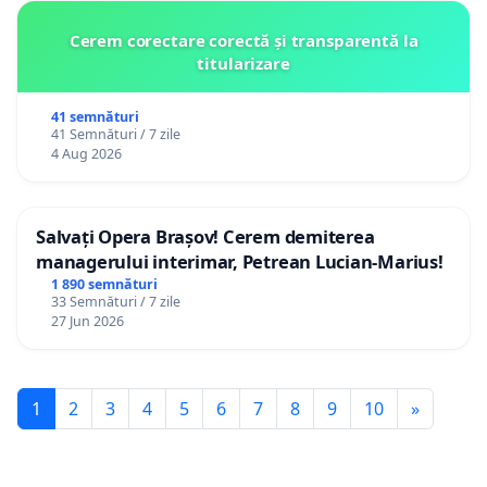
Cerem corectare corectă și transparentă la
titularizare
41 semnături
41 Semnături / 7 zile
4 Aug 2026
Salvați Opera Brașov! Cerem demiterea
managerului interimar, Petrean Lucian-Marius!
1 890 semnături
33 Semnături / 7 zile
27 Jun 2026
1
2
3
4
5
6
7
8
9
10
»