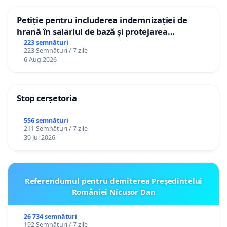
Petiție pentru includerea indemnizației de
hrană în salariul de bază și protejarea
gradațiilor de vechime pentru asistenții
223 semnături
223 Semnături / 7 zile
personali
6 Aug 2026
Stop cerșetoria
556 semnături
211 Semnături / 7 zile
30 Jul 2026
Referendumul pentru demiterea Preşedintelui
României Nicusor Dan
26 734 semnături
192 Semnături / 7 zile