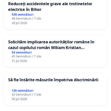
Reduceți accidentele grave ale trotinetelor
electrice în Bihor
538 semnături
48 Semnături / 7 zile
28 Jul 2026
Solicităm implicarea autorităților române în
cazul copilului român Wiliam Kristian
Gheorghe, aflat în plasament în Danemarca de
54 semnături
45 Semnături / 7 zile
12 ani
31 Jul 2026
Să fie întărite măsurile împotriva discriminării
126 semnături
43 Semnături / 7 zile
30 Jul 2026