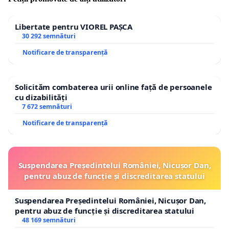
prietenii, membri familiei majori, colegi tai, etc., sa vii alaturi de noi
sa eliminam toate abuzurile de proasta administrare publica la care
Libertate pentru VIOREL PAȘCA
suntem supusi cronic!
30 292 semnături
Notificare de transparență
MULTUMIM MULT PENTRU VOTUL SI SPRIJINUL
DUMNEAVOASTRA!
Solicităm combaterea urii online față de persoanele
cu dizabilități
Organizatia Municipala Cluj-Napoca a Partidului
7 672 semnături
Conservator
Notificare de transparență
------------------------------------------------------------------------------------
-------------------------------------
Suspendarea Președintelui României, Nicușor Dan,
pentru abuz de funcție și discreditarea statului
Partidul Conservator
– filiala Cluj
-
Adresa:
Strada Arinilor,
Nr. 11, Cluj-Napoca
Tel:
0364.107.958;
Email:
Suspendarea Președintelui României, Nicușor Dan,
partidul_conservator_cj@yahoo.ro
;
Facebook:
;
Web:
;
pentru abuz de funcție și discreditarea statului
48 169 semnături