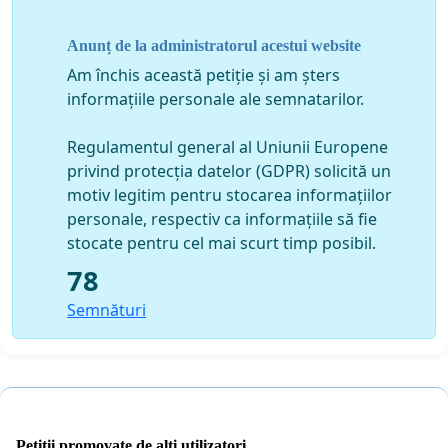
instaleaza panouri fotovoltaice, generatoare eoliene,
Anunț de la administratorul acestui website
etc decontate de asemene pe fonduri europene in
Am închis această petiție și am șters
totalitate, iar energia electrica utilizata devine
informațiile personale ale semnatarilor.
gratuita.
·
Regimul pluviometric, conform datelor statistice
Regulamentul general al Uniunii Europene
scade anual, datorita incalzirii globale, dar facturile
privind protecția datelor (GDPR) solicită un
noastre cresc.
motiv legitim pentru stocarea informațiilor
·
Dorim sa aflam si ce sume achita primaria din taxele
personale, respectiv ca informațiile să fie
colectate de la noi, pe suprafetele detinute.
***
stocate pentru cel mai scurt timp posibil.
78
Datorita acestor motive sustinem scoaterea de la
Semnături
facturare a apei pluviale !
***
Daca esti de acord cu punctul nostru de vedere, te rugam sa
semnezi si sa completezi petitia publica electronica
, iar impreuna cu
Petiții promovate de alți utilizatori