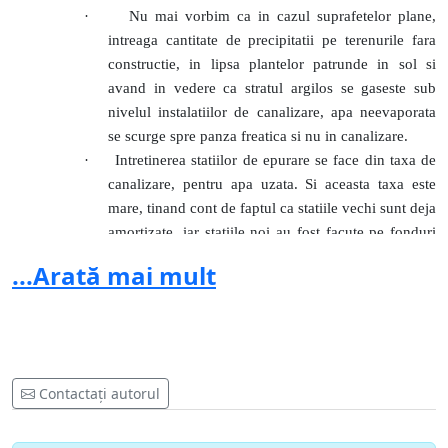
·
Nu mai vorbim ca in cazul suprafetelor plane,
intreaga cantitate de precipitatii pe terenurile fara
constructie, in lipsa plantelor patrunde in sol si
avand in vedere ca stratul argilos se gaseste sub
nivelul instalatiilor de canalizare, apa neevaporata
se scurge spre panza freatica si nu in canalizare.
·
Intretinerea statiilor de epurare se face din taxa de
canalizare, pentru apa uzata. Si aceasta taxa este
mare, tinand cont de faptul ca statiile vechi sunt deja
amortizate, iar statiile noi au fost facute pe fonduri
europene, cu decontare de 98% din cheltuielile
...Arată mai mult
eligibile. Mentionam restul taxelor si impozitele ce
le achitam la primarii.
·
Apa pluviala stransa de pe suprfetele construite,
curata si ajuta la spalarea retelei de canalizare, se
decanteaza in statiile de epurare, iar ulterior este
Contactați autorul
redata circuitului.
·
In ce priveste consumul de energie, in incinta
statiilor de epurare, nu este vina noastra ca nu se