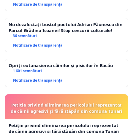
Notificare de transparență
Nu dezafectați bustul poetului Adrian Păunescu din
Parcul Grădina Icoanei! Stop cenzurii culturale!
36 semnături
Notificare de transparență
Opriți eutanasierea câinilor și pisicilor în Bacău
1 601 semnături
Notificare de transparență
Petiție privind eliminarea pericolului reprezentat
de câinii agresivi și fără stăpân din comuna Tunari
Petiție privind eliminarea pericolului reprezentat
de câinii agresivi și fără stăpân din comuna Tunari