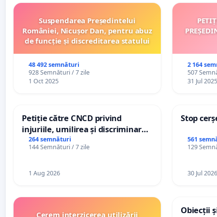
Suspendarea Președintelui
PETI
României, Nicușor Dan, pentru abuz
PREȘEDI
de funcție și discreditarea statului
48 492 semnături
2 164 sem
928 Semnături / 7 zile
507 Semnăt
1 Oct 2025
31 Jul 202
Petiție către CNCD privind
Stop cerș
injuriile, umilirea și discriminarea
persoanelor cu dizabilități de
264 semnături
561 semnă
144 Semnături / 7 zile
129 Semnăt
către utilizatorul TikTok „Gorici”
1 Aug 2026
30 Jul 202
Obiecții 
Cerem interzicerea utilizării