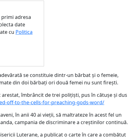
a primi adresa
colecta date
tate cu
Politica
 adevărată se constituie dintr-un bărbat și o femeie,
ormate din doi bărbați ori două femei nu sunt firești.
arestat, îmbrâncit de trei polițiști, pus în cătușe și dus
-off-to-the-cells-for-preaching-gods-word/
eni, în anii 40 ai vieții, să maltrateze în acest fel un
Finlanda, campania de discriminare a creștinilor continuă.
isericii Luterane, a publicat o carte în care a combătut