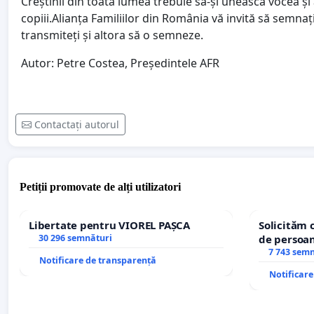
Creștinii din toată lumea trebuie să-și unească vocea și 
copiii.Alianța Familiilor din România vă invită să semnaț
transmiteți și altora să o semneze.
Autor: Petre Costea, Președintele AFR
Contactați autorul
Petiții promovate de alți utilizatori
Libertate pentru VIOREL PAȘCA
Solicităm 
30 296 semnături
de persoan
7 743 sem
Notificare de transparență
Notificar