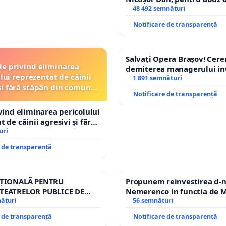
și discreditarea statului
48 492 semnături
Notificare de transparență
Salvați Opera Brașov! Cer
ție privind eliminarea
demiterea managerului in
lui reprezentat de câinii
Petrean Lucian-Marius!
1 891 semnături
și fără stăpân din comuna
Notificare de transparență
Tunari
ivind eliminarea pericolului
 de câinii agresivi și fără
n comuna Tunari
uri
e de transparență
AȚIONALĂ PENTRU
Propunem reinvestirea d-n
TEATRELOR PUBLICE DE
Nemerenco in functia de M
IU DIN ROMÂNIA
nături
Sanatatii
56 semnături
e de transparență
Notificare de transparență