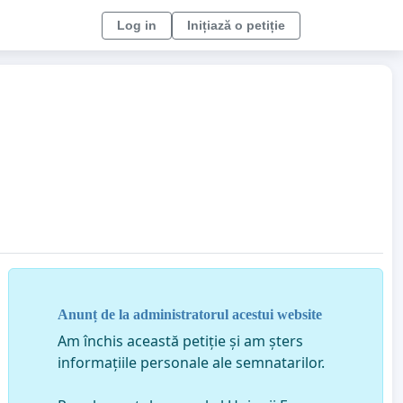
Log in
Inițiază o petiție
Anunț de la administratorul acestui website
Am închis această petiție și am șters
informațiile personale ale semnatarilor.