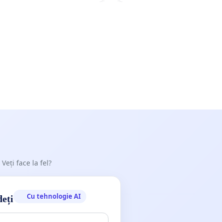
 Veți face la fel?
Cu tehnologie AI
deți