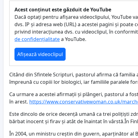
Acest conținut este găzduit de YouTube
Dacă optați pentru afișarea videoclipului, YouTube v
dvs. IP și adresa web (URL) a acestei pagini și poate 
privind interacțiunea dvs. cu videoclipul, în conformi
de confidențialitate
a YouTube.
Afișează videoclipul
Citând din Sfintele Scripturi, pastorul afirma că familia
împreună cu copiii lor biologici, iar familiile paralele f
Ca urmare a acestei afirmații și plângeri, pastorul a fost 
în arest.
https://www.conservativewoman.co.uk/marched
Este dincolo de orice decență umană ca trei polițiști zdrav
bărbat inocent și firav și atât de înaintat în vârstă.În 
În 2004, un ministru creștin din guvern, aparținător al B