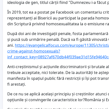
ideologia de gen, titlul cărții fiind "Dumnezeu i-a făcut
În 2019, tot ea a postat pe Facebook un comentariu criti
reprezentanți ai Bisericii au participat la parada homosex
din Scriptură privind homosexualitatea la o emisiune r
După doi ani de investigații penale, fosta parlamentară c
și pusă sub urmărire penală. Dacă va fi găsită vinovată 
ani.
https://evangelicalfocus.com/europe/11305/christia
crime-against-homosexuals?
inf_contact_key=08927af670db44f039ae31d15fe94640
Anti-creștinismul și acțiunile discriminatorii și brutale a
trebuie acceptate, nici tolerate. De la autorități te aștep
manifesta în spațiul public fără restricții și își pot trans
fi arestați.
De ce nu se aplică același principiu și creștinilor atunci 
opțiunile și convingerile caracteristice lor?România și 