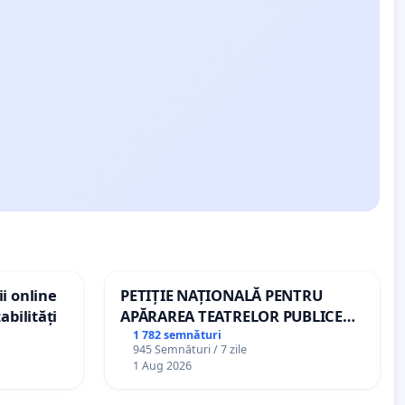
i online
PETIȚIE NAȚIONALĂ PENTRU
abilități
APĂRAREA TEATRELOR PUBLICE
DE REPERTORIU DIN ROMÂNIA
1 782 semnături
945 Semnături / 7 zile
1 Aug 2026