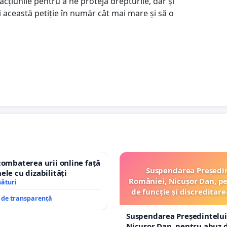
acțiunile pentru a ne proteja drepturile, dar și
i această petiție în număr cât mai mare și să o
combaterea urii online față
Suspendarea Președi
ele cu dizabilități
României, Nicușor Dan, p
nături
de funcție și discreditare
e de transparență
Suspendarea Președintelui
Nicușor Dan, pentru abuz d