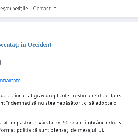
ește) petițiile
Contact:
rsecutați în Occident
nțialitate
da au încălcat grav drepturile creștinilor si libertatea
unt îndemnați să nu stea nepăsători, ci să adopte o
estat un pastor în vârstă de 70 de ani, îmbrâncindu-l și
format politia că sunt ofensați de mesajul lui.