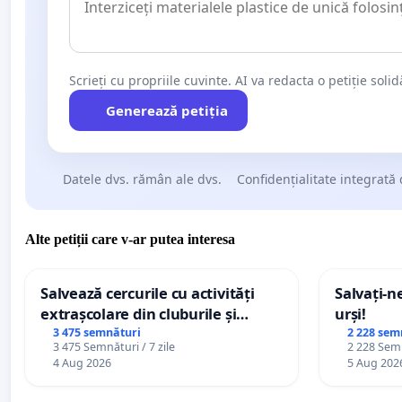
Scrieți cu propriile cuvinte. AI va redacta o petiție soli
Generează petiția
Datele dvs. rămân ale dvs.
Confidențialitate integrată 
Alte petiții care v-ar putea interesa
Salvează cercurile cu activități
Salvați-n
extrașcolare din cluburile și
urși!
palatele copiilor
3 475 semnături
2 228 sem
3 475 Semnături / 7 zile
2 228 Semn
4 Aug 2026
5 Aug 202