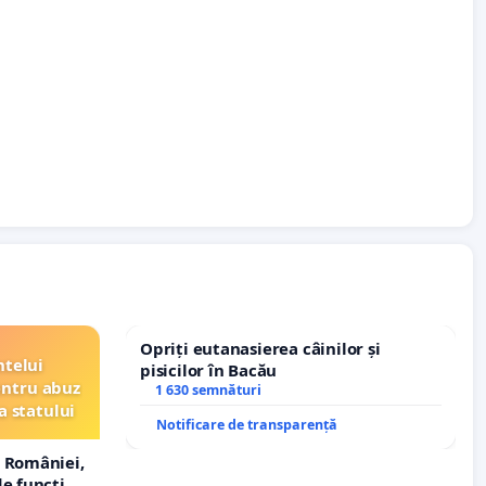
Opriți eutanasierea câinilor și
ntelui
pisicilor în Bacău
entru abuz
1 630 semnături
a statului
Notificare de transparență
 României,
e funcție