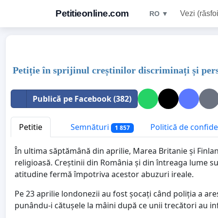
Petitieonline.com
Vezi (răsfoi
RO ▼
Petiție în sprijinul creștinilor discriminați și pe
Publică pe Facebook (382)
Petitie
Semnături
Politică de confide
1 857
În ultima săptămână din aprilie, Marea Britanie și Finlan
religioasă. Creștinii din România și din întreaga lume s
atitudine fermă împotriva acestor abuzuri ireale.
Pe 23 aprilie londonezii au fost șocați când poliția a ar
punându-i cătușele la mâini după ce unii trecători au in