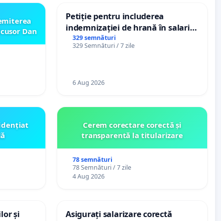
Petiție pentru includerea
emiterea
indemnizației de hrană în salariul
icusor Dan
de bază și protejarea gradațiilor
329 semnături
329 Semnături / 7 zile
de vechime pentru asistenții
personali
6 Aug 2026
idențiat
Cerem corectare corectă și
lă
transparentă la titularizare
78 semnături
78 Semnături / 7 zile
4 Aug 2026
lor și
Asigurați salarizare corectă