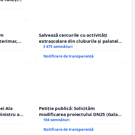
em
Salvează cercurile cu activități
terimar,
extrașcolare din cluburile și palatele
copiilor
3 475 semnături
Notificare de transparență
ei Ala
Petiție publică: Solicităm
inistru al
modificarea proiectului DN25 (Galați
– Hanu Conachi) prin devierea
104 semnături
traseului în afara localităților!
Notificare de transparență