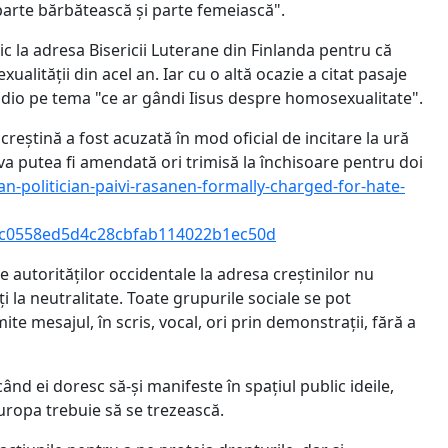
 parte bărbătească și parte femeiască".
c la adresa Bisericii Luterane din Finlanda pentru că
ualității din acel an. Iar cu o altă ocazie a citat pasaje
adio pe tema "ce ar gândi Iisus despre homosexualitate".
reștină a fost acuzată în mod oficial de incitare la ură
va putea fi amendată ori trimisă la închisoare pentru doi
n-politician-paivi-rasanen-formally-charged-for-hate-
cc0558ed5d4c28cbfab114022b1ec50d
le autorităților occidentale la adresa creștinilor nu
ți la neutralitate. Toate grupurile sociale se pot
mite mesajul, în scris, vocal, ori prin demonstrații, fără a
când ei doresc să-și manifeste în spațiul public ideile,
Europa trebuie să se trezească.