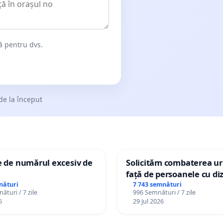
dă pentru dvs.
de la început
e de numărul excesiv de
Solicităm combaterea uri
față de persoanele cu diz
nături
7 743 semnături
ături / 7 zile
996 Semnături / 7 zile
6
29 Jul 2026