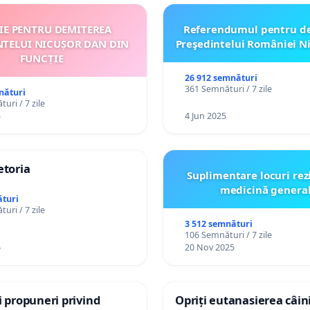
ȚIE PENTRU DEMITEREA
Referendumul pentru d
NTELUI NICUȘOR DAN DIN
Preşedintelui României N
FUNCȚIE
26 912 semnături
361 Semnături / 7 zile
nături
uri / 7 zile
5
4 Jun 2025
etoria
Suplimentare locuri rez
medicină genera
turi
uri / 7 zile
3 512 semnături
106 Semnături / 7 zile
6
20 Nov 2025
și propuneri privind
Opriți eutanasierea câini