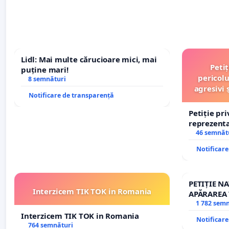
Lidl: Mai multe cărucioare mici, mai
Peti
puține mari!
pericolu
8 semnături
agresivi 
Notificare de transparență
Petiție pr
reprezentat
stăpân di
46 semnăt
Notificar
PETIȚIE N
Interzicem TIK TOK in Romania
APĂRAREA 
REPERTOR
1 782 sem
Interzicem TIK TOK in Romania
Notificar
764 semnături