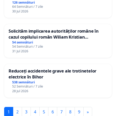
126 semnături
64 Semnături / 7 zile
30 Jul 2026
Solicităm implicarea autorităților române în
cazul copilului român Wiliam Kristian
Gheorghe, aflat în plasament în Danemarca de
54 semnături
54 Semnături / 7 zile
12 ani
31 Jul 2026
Reduceți accidentele grave ale trotinetelor
electrice în Bihor
538 semnături
52 Semnături / 7 zile
28 Jul 2026
1
2
3
4
5
6
7
8
9
»