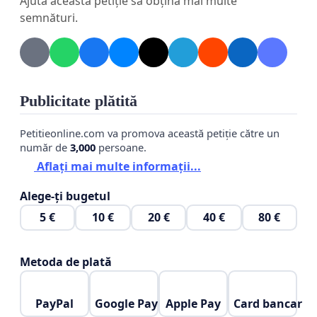
Ajută această petiție să obțină mai multe
semnături.
Publicitate plătită
Petitieonline.com va promova această petiție către un
număr de
3,000
persoane.
Aflați mai multe informații...
Alege-ți bugetul
5 €
10 €
20 €
40 €
80 €
Metoda de plată
PayPal
Google Pay
Apple Pay
Card bancar