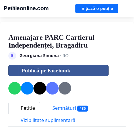
Petitieonline.com
Inițiază o petiție
Amenajare PARC Cartierul
Independenței, Bragadiru
Georgiana Simona
· RO
G
Publică pe Facebook
Petitie
Semnături
485
Vizibilitate suplimentară