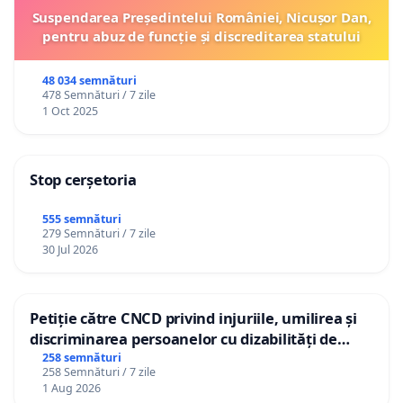
Suspendarea Președintelui României, Nicușor Dan,
pentru abuz de funcție și discreditarea statului
48 034 semnături
478 Semnături / 7 zile
1 Oct 2025
Stop cerșetoria
555 semnături
279 Semnături / 7 zile
30 Jul 2026
Petiție către CNCD privind injuriile, umilirea și
discriminarea persoanelor cu dizabilități de
către utilizatorul TikTok „Gorici”
258 semnături
258 Semnături / 7 zile
1 Aug 2026