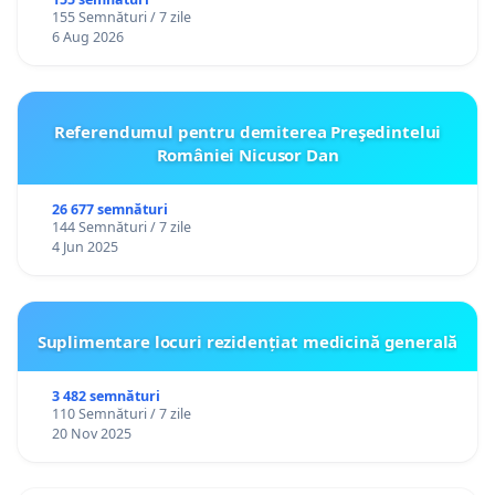
gradațiilor de vechime pentru asistenții
155 Semnături / 7 zile
personali
6 Aug 2026
Referendumul pentru demiterea Preşedintelui
României Nicusor Dan
26 677 semnături
144 Semnături / 7 zile
4 Jun 2025
Suplimentare locuri rezidențiat medicină generală
3 482 semnături
110 Semnături / 7 zile
20 Nov 2025