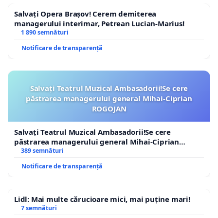
Salvați Opera Brașov! Cerem demiterea
managerului interimar, Petrean Lucian-Marius!
1 890 semnături
Notificare de transparență
Salvați Teatrul Muzical Ambasadorii!Se cere
păstrarea managerului general Mihai-Ciprian
ROGOJAN
Salvați Teatrul Muzical Ambasadorii!Se cere
păstrarea managerului general Mihai-Ciprian
ROGOJAN
389 semnături
Notificare de transparență
Lidl: Mai multe cărucioare mici, mai puține mari!
7 semnături