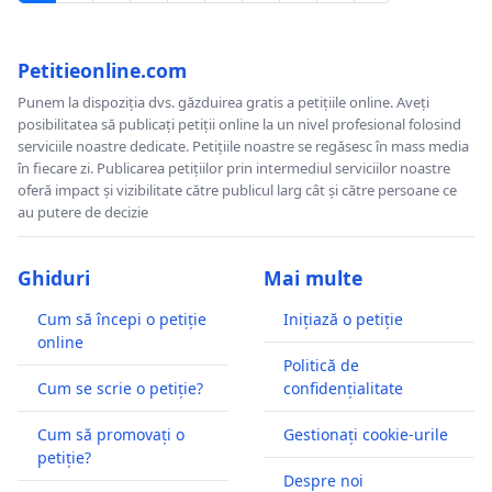
Petitieonline.com
Punem la dispoziția dvs. găzduirea gratis a petițiile online. Aveți
posibilitatea să publicați petiții online la un nivel profesional folosind
serviciile noastre dedicate. Petițiile noastre se regăsesc în mass media
în fiecare zi. Publicarea petițiilor prin intermediul serviciilor noastre
oferă impact și vizibilitate către publicul larg cât și către persoane ce
au putere de decizie
Ghiduri
Mai multe
Cum să începi o petiție
Inițiază o petiție
online
Politică de
Cum se scrie o petiție?
confidențialitate
Cum să promovați o
Gestionați cookie-urile
petiție?
Despre noi