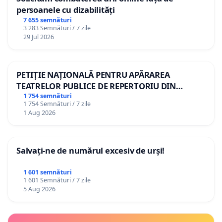
persoanele cu dizabilități
7 655 semnături
3 283 Semnături / 7 zile
29 Jul 2026
PETIȚIE NAȚIONALĂ PENTRU APĂRAREA
TEATRELOR PUBLICE DE REPERTORIU DIN
ROMÂNIA
1 754 semnături
1 754 Semnături / 7 zile
1 Aug 2026
Salvați-ne de numărul excesiv de urși!
1 601 semnături
1 601 Semnături / 7 zile
5 Aug 2026