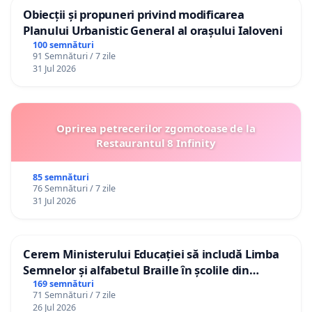
Obiecții și propuneri privind modificarea
Planului Urbanistic General al orașului Ialoveni
100 semnături
91 Semnături / 7 zile
31 Jul 2026
Oprirea petrecerilor zgomotoase de la
Restaurantul 8 Infinity
85 semnături
76 Semnături / 7 zile
31 Jul 2026
Cerem Ministerului Educației să includă Limba
Semnelor și alfabetul Braille în școlile din
Republica Moldova!
169 semnături
71 Semnături / 7 zile
26 Jul 2026