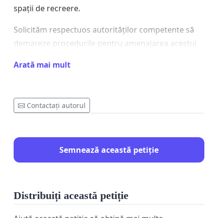
spații de recreere.
Solicităm respectuos autorităților competente să
demareze procedurile pentru amenajarea acestui
parc cât mai curând, pentru binele locuitorilor și
Arată mai mult
dezvoltarea armonioasă a zonei.
Contactați autorul
Vă rugăm să semnați și să distribuiți această petiție
pentru a sprijini cauza noastră!
Semnează această petiție
Distribuiți această petiție