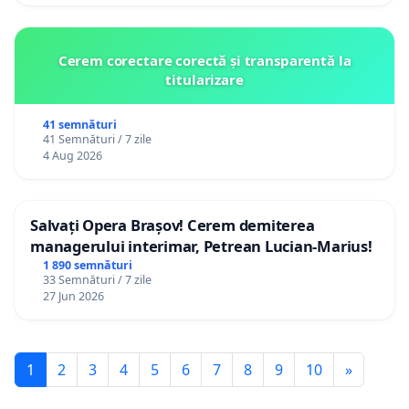
Cerem corectare corectă și transparentă la
titularizare
41 semnături
41 Semnături / 7 zile
4 Aug 2026
Salvați Opera Brașov! Cerem demiterea
managerului interimar, Petrean Lucian-Marius!
1 890 semnături
33 Semnături / 7 zile
27 Jun 2026
1
2
3
4
5
6
7
8
9
10
»