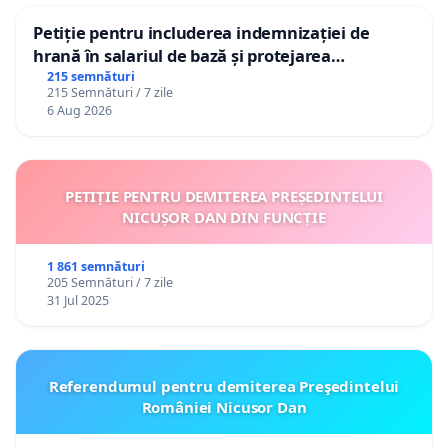
Petiție pentru includerea indemnizației de
hrană în salariul de bază și protejarea
gradațiilor de vechime pentru asistenții
215 semnături
215 Semnături / 7 zile
personali
6 Aug 2026
PETIȚIE PENTRU DEMITEREA PREȘEDINTELUI
NICUȘOR DAN DIN FUNCȚIE
1 861 semnături
205 Semnături / 7 zile
31 Jul 2025
Referendumul pentru demiterea Preşedintelui
României Nicusor Dan