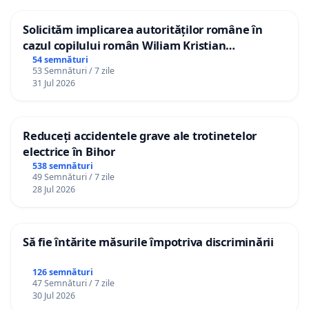
Solicităm implicarea autorităților române în
cazul copilului român Wiliam Kristian
Gheorghe, aflat în plasament în Danemarca de
54 semnături
53 Semnături / 7 zile
12 ani
31 Jul 2026
Reduceți accidentele grave ale trotinetelor
electrice în Bihor
538 semnături
49 Semnături / 7 zile
28 Jul 2026
Să fie întărite măsurile împotriva discriminării
126 semnături
47 Semnături / 7 zile
30 Jul 2026