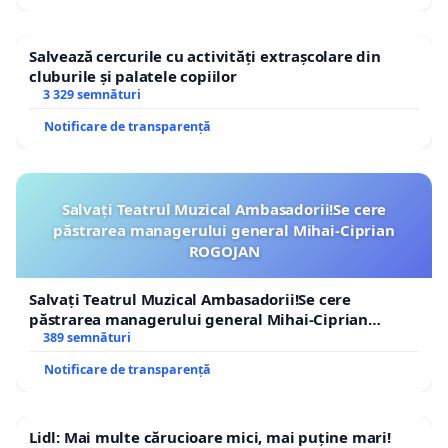
Salvează cercurile cu activități extrașcolare din
cluburile și palatele copiilor
3 329 semnături
Notificare de transparență
Salvați Teatrul Muzical Ambasadorii!Se cere
păstrarea managerului general Mihai-Ciprian
ROGOJAN
Salvați Teatrul Muzical Ambasadorii!Se cere
păstrarea managerului general Mihai-Ciprian
ROGOJAN
389 semnături
Notificare de transparență
Lidl: Mai multe cărucioare mici, mai puține mari!