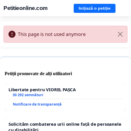
Petitieonline.com
Inițiază o petiție
This page is not used anymore
Petiții promovate de alți utilizatori
Libertate pentru VIOREL PAȘCA
30 292 semnături
Notificare de transparență
Solicităm combaterea urii online față de persoanele
cu dizabilități