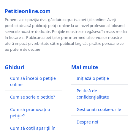
Petitieonline.com
Punem la dispoziția dvs. găzduirea gratis a petițiile online. Aveți
posibilitatea să publicați petiții online la un nivel profesional folosind
serviciile noastre dedicate. Petițiile noastre se regăsesc în mass media
în fiecare zi. Publicarea petițiilor prin intermediul serviciilor noastre
oferă impact și vizibilitate către publicul larg cât și către persoane ce
au putere de decizie
Ghiduri
Mai multe
Cum să începi o petiție
Inițiază o petiție
online
Politică de
Cum se scrie o petiție?
confidențialitate
Cum să promovați o
Gestionați cookie-urile
petiție?
Despre noi
Cum să obții apariții în