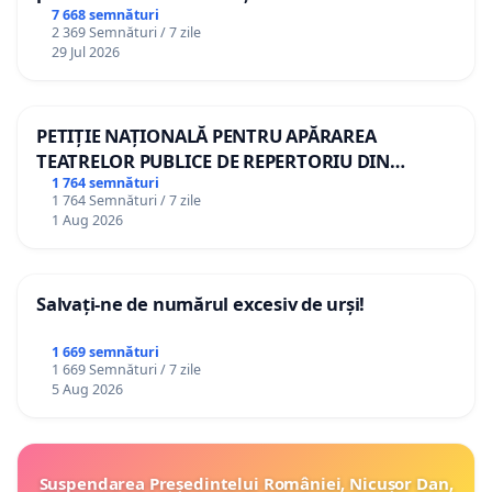
7 668 semnături
2 369 Semnături / 7 zile
29 Jul 2026
PETIȚIE NAȚIONALĂ PENTRU APĂRAREA
TEATRELOR PUBLICE DE REPERTORIU DIN
ROMÂNIA
1 764 semnături
1 764 Semnături / 7 zile
1 Aug 2026
Salvați-ne de numărul excesiv de urși!
1 669 semnături
1 669 Semnături / 7 zile
5 Aug 2026
Suspendarea Președintelui României, Nicușor Dan,