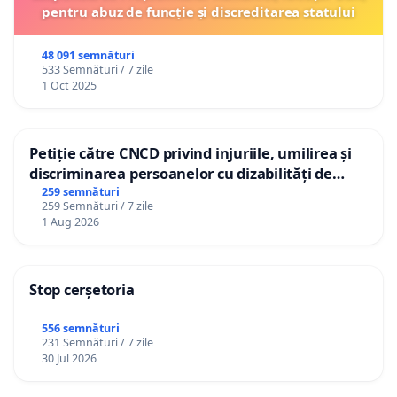
pentru abuz de funcție și discreditarea statului
48 091 semnături
533 Semnături / 7 zile
1 Oct 2025
Petiție către CNCD privind injuriile, umilirea și
discriminarea persoanelor cu dizabilități de
către utilizatorul TikTok „Gorici”
259 semnături
259 Semnături / 7 zile
1 Aug 2026
Stop cerșetoria
556 semnături
231 Semnături / 7 zile
30 Jul 2026