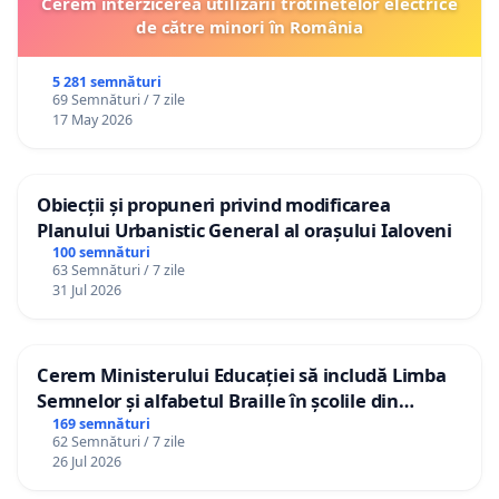
Cerem interzicerea utilizării trotinetelor electrice
de către minori în România
5 281 semnături
69 Semnături / 7 zile
17 May 2026
Obiecții și propuneri privind modificarea
Planului Urbanistic General al orașului Ialoveni
100 semnături
63 Semnături / 7 zile
31 Jul 2026
Cerem Ministerului Educației să includă Limba
Semnelor și alfabetul Braille în școlile din
Republica Moldova!
169 semnături
62 Semnături / 7 zile
26 Jul 2026